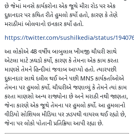
છે જેમાં મનસે કાર્યકરોના એક જૂથે મીરા રોડ પર એક
દુકાનદાર પર કથિત રીતે હુમલો કર્યો હતો
,
કારણ કે તેણે
મરાઠીમાં બોલવાનો ઇનકાર કર્યો હતો.
https://twitter.com/sushilkedia/status/1940
આ લોકોએ
48
વર્ષીય બાબુલાલ ખીમજી ચૌધરી સાથે
એટલા માટે ઝઘડો કર્યો
,
કારણ કે તેમના એક કામ કરતા
માણસે તેમને હિન્દીમાં જવાબ આપ્યો હતો. ત્યારપછી
દુકાનદાર સાથે દલીલ થઈ અને પછી
MNS
કાર્યકર્તાઓએ
તેમના પર હુમલો કર્યો. ચૌધરીએ જણાવ્યું કે તેમને ત્યાં કામ
કરતા માણસો અન્ય રાજ્યોના છે અને મરાઠી નથી જાણતા
,
જેના કારણે એક જૂથે તેમના પર હુમલો કર્યો. આ હુમલાનો
વીડિયો સોશિયલ મીડિયા પર ઝડપથી વાયરલ થઈ રહ્યો છે
,
જેના પર લોકો પોતાની પ્રતિક્રિયા આપી રહ્યા છે.