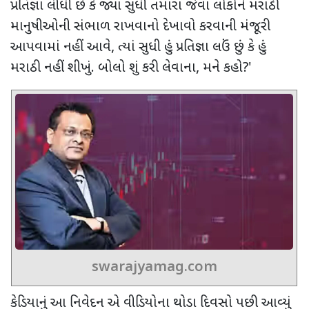
પ્રતિજ્ઞા લીધી છે કે જ્યાં સુધી તમારા જેવા લોકોને મરાઠી
માનુષીઓની સંભાળ રાખવાનો દેખાવો કરવાની મંજૂરી
આપવામાં નહીં આવે
,
ત્યાં સુધી હું પ્રતિજ્ઞા લઉં છું કે હું
મરાઠી નહીં શીખું. બોલો શું કરી લેવાના
,
મને કહો
?'
swarajyamag.com
કેડિયાનું આ નિવેદન એ વીડિયોના થોડા દિવસો પછી આવ્યું