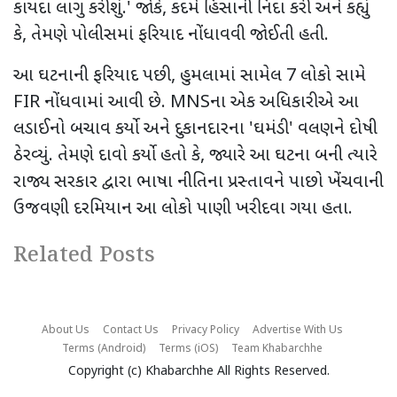
કાયદા લાગુ કરીશું.
'
જોકે
,
કદમે હિંસાની નિંદા કરી અને કહ્યું
કે
,
તેમણે પોલીસમાં ફરિયાદ નોંધાવવી જોઈતી હતી.
આ ઘટનાની ફરિયાદ પછી
,
હુમલામાં સામેલ
7
લોકો સામે
FIR
નોંધવામાં આવી છે.
MNS
ના એક અધિકારીએ આ
લડાઈનો બચાવ કર્યો અને દુકાનદારના
'
ઘમંડી
'
વલણને દોષી
ઠેરવ્યું. તેમણે દાવો કર્યો હતો કે
,
જ્યારે આ ઘટના બની ત્યારે
રાજ્ય સરકાર દ્વારા ભાષા નીતિના પ્રસ્તાવને પાછો ખેંચવાની
ઉજવણી દરમિયાન આ લોકો પાણી ખરીદવા ગયા હતા.
Related Posts
About Us
Contact Us
Privacy Policy
Advertise With Us
Terms (Android)
Terms (iOS)
Team Khabarchhe
Copyright (c)
Khabarchhe
All Rights Reserved.