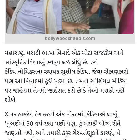
bollywoodshaadis.com
મહારાષ્ટ્રમાં મરાઠી ભાષા વિવાદે એક મોટા રાજકીય અને
સાંસ્કૃતિક વિવાદનું સ્વરૂપ લઇ લીધું છે. હવે
કેડિયાનોમિક્સના સ્થાપક સુશીલ કેડિયા જેવા રોકાણકારો
પણ આ વિવાદમાં કૂદી પડ્યા છે. તેમના સોશિયલ મીડિયા
પર જાહેરમાં તેમણે જાહેરાત કરી છે કે તેઓ મરાઠી નહીં
શીખે.
X
પર ઠાકરેને ટેગ કરતી એક પોસ્ટમાં
,
કેડિયાએ લખ્યું
,
'
મુંબઈમાં
30
વર્ષ રહ્યા પછી પણ
,
હું મરાઠી યોગ્ય રીતે
જાણતો નથી
,
અને તમારી કટ્ટર ગેરવર્તણૂકને કારણે
,
મેં