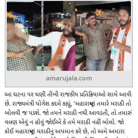
amarujala.com
આ ઘટના પર ઘણી તીખી રાજકીય પ્રતિક્રિયાઓ સામે આવી
છે. રાજ્યમંત્રી યોગેશ કદમે કહ્યું
, '
મહારાષ્ટ્રમાં તમારે મરાઠી તો
બોલવી જ પડશે. જો તમને મરાઠી નથી આવડતી
,
તો તમારું
વલણ એવું ન હોવું જોઈએ કે તમે મરાઠી નહીં બોલો. જો
કોઈ મહારાષ્ટ્રમાં મરાઠીનું અપમાન કરે છે
,
તો અમે અમારા