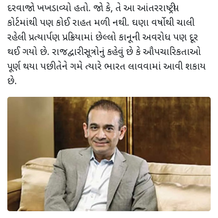
દરવાજો ખખડાવ્યો હતો. જો કે
,
તે આ આંતરરાષ્ટ્રીય
કોર્ટમાંથી પણ કોઈ રાહત મળી નથી. ઘણા વર્ષોથી ચાલી
રહેલી પ્રત્યાર્પણ પ્રક્રિયામાં છેલ્લો કાનૂની અવરોધ પણ દૂર
થઈ ગયો છે. રાજદ્વારી સૂત્રોનું કહેવું છે કે ઔપચારિકતાઓ
પૂર્ણ થયા પછી તેને ગમે ત્યારે ભારત લાવવામાં આવી શકાય
છે.