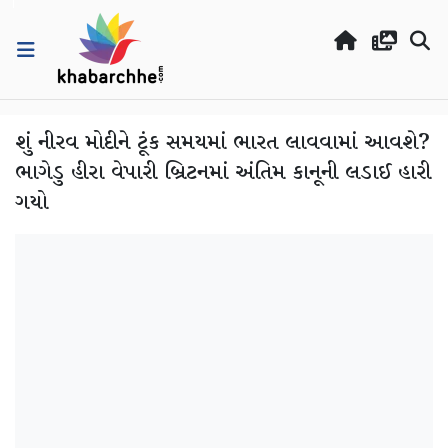
શું નીરવ મોદીને ટૂંક સમયમાં ભારત લાવવામાં આવશે?
ભાગેડુ હીરા વેપારી બ્રિટનમાં અંતિમ કાનૂની લડાઈ હારી
ગયો