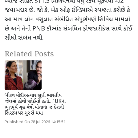
વ્યાજ સહિત
$11.5
મિલિયનથી વધુ રકમ ચૂકવવા માટે
જવાબદાર છે. જો કે
,
બેંક ઓફ ઈન્ડિયાએ સ્પષ્ટતા કરી છે કે
આ માત્ર લોન વસૂલાત સંબંધિત સંપૂર્ણપણે સિવિલ મામલો
છે અને તેનો
PNB
કૌભાંડ સંબંધિત ફોજદારી કેસ સાથે કોઈ
સીધો સંબંધ નથી.
Related Posts
‘નીરવ મોદી અત્યાર સુધી ભારતીય
જેલમાં હોવો જોઈતો હતો...’ UKના
ભૂતપૂર્વ ગૃહ મંત્રી પોતાના જ દેશની
સિસ્ટમ પર ગુસ્સે થયા
Published On 28 Jul 2026 14:15:51