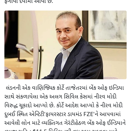
ફગાવી દેવામાં આવી છે.
લંડનની એક વાણિજ્યિક કોર્ટે તાજેતરમાં બેંક ઓફ ઇન્ડિયા
સાથે સંકળાયેલા એક અલગ સિવિલ કેસમાં નીરવ મોદી
વિરુદ્ધ ચૂકાદો આપ્યો છે. કોર્ટે આદેશ આપ્યો કે નીરવ મોદી
દુબઈ સ્થિત એન્ટિટી
'
ફાયરસ્ટાર ડાયમંડ
FZE'
ને આપવામાં
આવેલી લોન માટે વ્યક્તિગત ગેરંટી હેઠળ બેંક ઓફ ઈન્ડિયાને