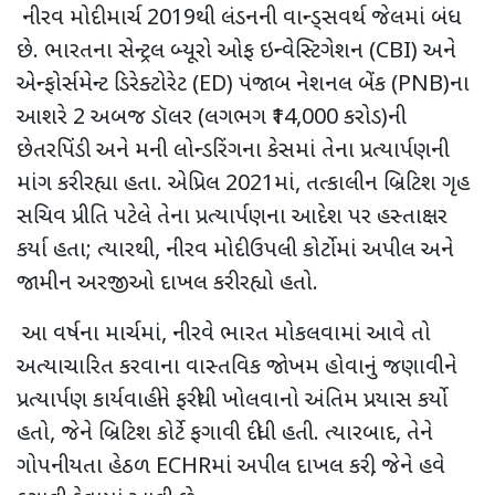
નીરવ મોદી માર્ચ
2019
થી લંડનની વાન્ડ્સવર્થ જેલમાં બંધ
છે. ભારતના સેન્ટ્રલ બ્યૂરો ઓફ ઇન્વેસ્ટિગેશન (
CBI)
અને
એન્ફોર્સમેન્ટ ડિરેક્ટોરેટ (
ED)
પંજાબ નેશનલ બેંક (
PNB)
ના
આશરે
2
અબજ ડૉલર (લગભગ
₹14,000
કરોડ)ની
છેતરપિંડી અને મની લોન્ડરિંગના કેસ
માં
તેના પ્રત્યાર્પણની
માંગ કરી રહ્યા હતા. એપ્રિલ
2021
માં
,
તત્કાલીન બ્રિટિશ ગૃહ
સચિવ પ્રીતિ પટેલે તેના પ્રત્યાર્પણના આદેશ પર હસ્તાક્ષર
કર્યા હતા
;
ત્યારથી
,
નીરવ
મોદી ઉપલી કોર્ટોમાં અપીલ અને
જામીન અરજીઓ દાખલ કરી રહ્યો હતો.
આ વર્ષના માર્ચમાં
,
નીરવે
ભારત મોકલવામાં આવે તો
અત્યાચારિત કરવાના વાસ્તવિક જોખમ હોવાનું જણાવીને
પ્રત્યાર્પણ કાર્યવાહીને ફરીથી ખોલવાનો અંતિમ પ્રયાસ કર્યો
હતો, જેને બ્રિટિશ કોર્ટે ફગાવી દીધી હતી. ત્યારબાદ
,
તેને
ગોપનીયતા હેઠળ
ECHR
માં અપીલ દાખલ કરી
,
જેને હવે