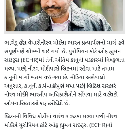
ભાગેડુ હીરા વેપારી નીરવ મોદીના ભારત પ્રત્યાર્પણનો માર્ગ હવે
સંપૂર્ણપણે ચોખ્ખો થઇ ગયો છે. યુરોપિયન કોર્ટ ઓફ હ્યુમન
રાઇટ્સ (
ECHR)
માં તેની અંતિમ કાનૂની પડકારમાં નિષ્ફળતા
મળ્યા પછી
,
નીરવ મોદી પાસે બ્રિટનમાં રહેવા માટે તમામ
કાનૂની માર્ગો ખતમ થઇ ગયા છે. મીડિયા અહેવાલો
અનુસાર
,
કાનૂની કાર્યવાહી પૂર્ણ થયા પછી
,
બ્રિટિશ સરકારે
નીરવ મોદીને ભારતીય અધિકારીઓને સોંપવા માટે વહીવટી
ઔપચારિકતાઓ શરૂ કરી દીધી છે.
બ્રિટનની વિવિધ કોર્ટોમાં વારંવાર ઝટકા મળ્યા પછી
,
નીરવ
મોદીએ યુરોપિયન કોર્ટ ઓફ હ્યુમન રાઇટ્સ (
ECHR)
નો