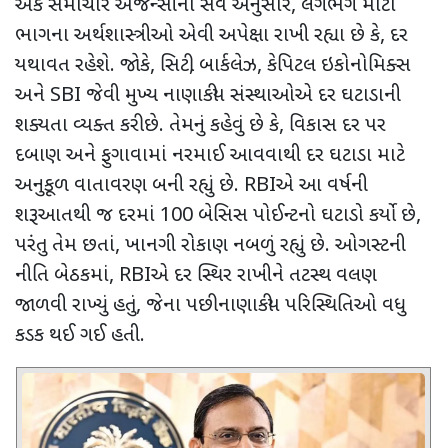
એક સમાચાર એજન્સીના સર્વે અનુસાર
,
લગભગ મોટા
ભાગના અર્થશાસ્ત્રીઓ એવી અપેક્ષા રાખી રહ્યા છે કે
,
દર
યથાવત રહેશે. જોકે
,
સિટી
,
બાર્કલેઝ
,
કેપિટલ ઇકોનોમિક્સ
અને
SBI
જેવી મુખ્ય નાણાકીય સંસ્થાઓએ દર ઘટાડાની
શક્યતા વ્યક્ત કરી છે. તેમનું કહેવું છે કે
,
વિકાસ દર પર
દબાણ અને ફુગાવામાં નરમાઈ આવવાથી દર ઘટાડા માટે
અનુકૂળ વાતાવરણ બની રહ્યું છે.
RBI
એ આ વર્ષની
શરૂઆતથી જ દરમાં
100
બેસિસ પોઈન્ટનો ઘટાડો કર્યો છે
,
પરંતુ તેમ છતાં
,
ખાનગી રોકાણ નબળું રહ્યું છે. ઓગસ્ટની
નીતિ બેઠકમાં
, RBI
એ દર સ્થિર રાખીને તટસ્થ વલણ
જાળવી રાખ્યું હતું
,
જેના પછી નાણાકીય પરિસ્થિતિઓ વધુ
કડક થઈ ગઈ હતી.