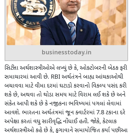
businesstoday.in
સિટીના અર્થશાસ્ત્રીઓએ લખ્યું છે કે
,
ઓક્ટોબરની બેઠક ફરી
સમાચારમાં આવી છે.
RBI
અર્થતંત્રને બાહ્ય આંચકાઓથી
બચાવવા માટે વીમા દરમાં ઘટાડો કરવાનો વિકલ્પ પસંદ કરી
શકે છે
,
અથવા તો થોડા સમય માટે વિરામ લઈ શકે છે અને
સંકેત આપી શકે છે કે નજીકના ભવિષ્યમાં પગલાં લેવામાં
આવશે. ભારતના અર્થતંત્રમાં જૂન ક્વાર્ટરમાં
7.8
ટકાના દરે
અપેક્ષા કરતાં વધુ સારી વૃદ્ધિ નોંધાઈ હતી. જોકે
,
કેટલાક
અર્થશાસ્ત્રીઓ કહે છે કે
,
ફુગાવાને સમાયોજિત કર્યા પછી આ