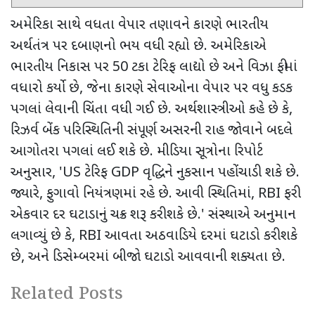
અમેરિકા સાથે વધતા વેપાર તણાવને કારણે ભારતીય
અર્થતંત્ર પર દબાણનો ભય વધી રહ્યો છે. અમેરિકાએ
ભારતીય નિકાસ પર
50
ટકા ટેરિફ લાદ્યો છે અને વિઝા ફીમાં
વધારો કર્યો છે
,
જેના કારણે સેવાઓના વેપાર પર વધુ કડક
પગલાં લેવાની ચિંતા વધી ગઈ છે. અર્થશાસ્ત્રીઓ કહે છે કે
,
રિઝર્વ બેંક પરિસ્થિતિની સંપૂર્ણ અસરની રાહ જોવાને બદલે
આગોતરા પગલાં લઈ શકે છે. મીડિયા સૂત્રોના રિપોર્ટ
અનુસાર
, 'US
ટેરિફ
GDP
વૃદ્ધિને નુકસાન પહોંચાડી શકે છે.
જ્યારે
,
ફુગાવો નિયંત્રણમાં રહે છે. આવી સ્થિતિમાં
, RBI
ફરી
એકવાર દર ઘટાડાનું ચક્ર શરૂ કરી શકે છે.
'
સંસ્થાએ અનુમાન
લગાવ્યું છે કે
, RBI
આવતા અઠવાડિયે દરમાં ઘટાડો કરી શકે
છે
,
અને ડિસેમ્બરમાં બીજો ઘટાડો આવવાની શક્યતા છે.
Related Posts