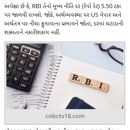
અપેક્ષા છે કે
, RBI
તેનો મુખ્ય નીતિ દર (રેપો રેટ)
5.50
ટકા
પર જાળવી રાખશે. જોકે
,
અર્થવ્યવસ્થા પર
US
વેપાર અને
અર્થતંત્ર પર નીચા ફુગાવાના પ્રભાવને જોતાં
,
દરમાં ઘટાડાની
શક્યતાને નકારી શકાય નહીં.
cnbctv18.com