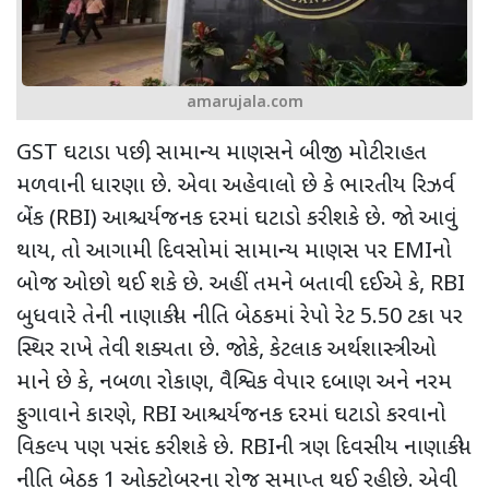
amarujala.com
GST
ઘટાડા પછી
,
સામાન્ય માણસને બીજી મોટી રાહત
મળવાની ધારણા છે. એવા અહેવાલો છે કે ભારતીય રિઝર્વ
બેંક (
RBI)
આશ્ચર્યજનક દરમાં ઘટાડો કરી શકે છે. જો આવું
થાય
,
તો આગામી દિવસોમાં સામાન્ય માણસ પર
EMI
નો
બોજ ઓછો થઈ શકે છે. અહીં તમને બતાવી દઈએ કે
, RBI
બુધવારે તેની નાણાકીય નીતિ બેઠકમાં રેપો રેટ
5.50
ટકા પર
સ્થિર રાખે તેવી શક્યતા છે. જોકે
,
કેટલાક અર્થશાસ્ત્રીઓ
માને છે કે
,
નબળા રોકાણ
,
વૈશ્વિક વેપાર દબાણ અને નરમ
ફુગાવાને કારણે
, RBI
આશ્ચર્યજનક દરમાં ઘટાડો કરવાનો
વિકલ્પ પણ પસંદ કરી શકે છે.
RBI
ની ત્રણ દિવસીય નાણાકીય
નીતિ બેઠક
1
ઓક્ટોબરના રોજ સમાપ્ત થઈ રહી છે. એવી