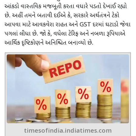
આંકડો વાસ્તવિક મજબૂતી કરતા વધારે પડતો દેખાઈ રહ્યો
છે. અહીં તમને બતાવી દઈએ કે
,
સરકારે અર્થતંત્રને ટેકો
આપવા માટે આવકવેરા રાહત અને
GST
દરમાં ઘટાડો જેવા
પગલાં લીધા છે. જો કે
,
વધેલા ટેરિફ અને નબળા રૂપિયાએ
આર્થિક દૃષ્ટિકોણને અનિશ્ચિત બનાવ્યો છે.
timesofindia.indiatimes.com