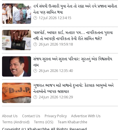
હર્ષ સંઘવી ઉત્સાહી યુવા નેતા તો રહ્યા અને હવે પ્રજાના માનીતા
નેતા પણ સાબિત થયા
12 Jul 2026 12:34:15
પાસપોર્ટ, આધાર કાર્ડ, મતદાર પત્ર... નાગરિકતાના પુરાવા
નથી તો આપણી નાગરિકતા કેવી રીતે સાબિત થશે?
26 Jun 2026 19:59:18
સંજય સુરાના અને સુરાના પરિવાર: સુરતનું એક વિશ્વસનીય
નામ
26 Jun 2026 12:35:40
ગુજરાત ભાજપ માટે માથાનો દુખાવો: કેટલાક બાબુઓ અને
નેતાઓનો વ્યાપક ભ્રષ્ટાચાર
24 Jun 2026 12:06:29
About Us
Contact Us
Privacy Policy
Advertise With Us
Terms (Android)
Terms (iOS)
Team Khabarchhe
Copyright (c)
Khabarchhe
All Rights Reserved.