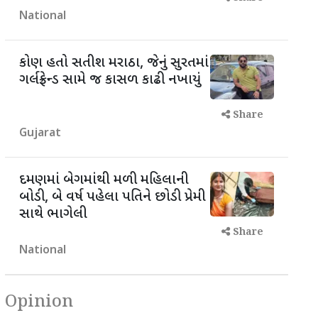
National
કોણ હતો સતીશ મરાઠા, જેનું સુરતમાં
ગર્લફ્રેન્ડ સામે જ કાસળ કાઢી નખાયું
Share
Gujarat
દમણમાં બેગમાંથી મળી મહિલાની
બોડી, બે વર્ષ પહેલા પતિને છોડી પ્રેમી
સાથે ભાગેલી
Share
National
Opinion