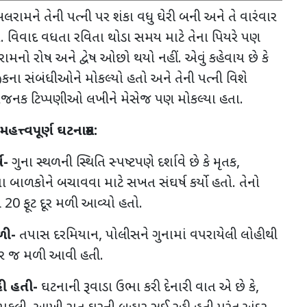
લરામને તેની પત્ની પર શંકા વધુ ઘેરી બની અને તે વારંવાર
ો. વિવાદ વધતા રવિતા થોડા સમય માટે તેના પિયરે પણ
રામનો રોષ અને દ્વેષ ઓછો થયો નહીં. એવું કહેવાય છે કે
ીકના સંબંધીઓને મોકલ્યો હતો અને તેની પત્ની વિશે
નક ટિપ્પણીઓ લખીને મેસેજ પણ મોકલ્યા હતા.
હત્ત્વપૂર્ણ ઘટનાક્રમ:
ષ-
ગુના સ્થળની સ્થિતિ સ્પષ્ટપણે દર્શાવે છે કે મૃતક
,
ા બાળકોને બચાવવા માટે સખત સંઘર્ષ કર્યો હતો. તેનો
ગ
20
ફૂટ દૂર મળી આવ્યો હતો.
ળી-
તપાસ દરમિયાન
,
પોલીસને ગુનામાં વપરાયેલી લોહીથી
દર જ મળી આવી હતી.
ી હતી-
ઘટનાની રૂવાડા ઉભા કરી દેનારી વાત એ છે કે
,