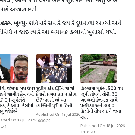
ામકલી
,
આખી રાત ઘરની બહાર સૂઈ રહી હતી પરંતુ અંદર
ર્ણપણે અજાણ હતી.
હસ્ય ખૂલ્યુ-
શનિવારે સવારે જ્યારે દૂધવાળો આવ્યો અને
તિવિધિ ન જોઇ ત્યારે આ ભયાનક હત્યાનો ખુલાસો થયો.
્ષથી જેલમાં બંધ ઉમર
સુપ્રીમ કોર્ટ CJIને ગાળો
કિલ્લામાં મૂકેલી 500 વર્ષ
દને જામીન કેમ નથી
દેનારો પ્રબલ પ્રતાપ કોણ
જૂની તોપની ચોરી, 30
? CJI સૂર્યકાંતે
છે? જાણી લો આ
બદમાશો ક્રેન-ટ્રક સાથે
્યું કે આવા કેસોમાં
વ્યક્તિની પુરી માહિતી
પહોંચ્યા અને 3000
કરવું જોઈએ
કિલોની તોપ લઇને જતા
Published On 13 Jul 2026
રહ્યા
ished On 13 Jul 2026
10:30:20
Published On 18 Jul 2026
1:54
14:01:43