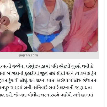
jagran.com
તિ-પત્ની વચ્ચેના
ઘરેલું ઝઘડામાં પતિ એટલો ગુસ્સે થયો કે
 નાના બાળકોનો કુહાડીથી જીવ લઇ લીધો અને ત્યારબાદ ટ્રેન
વન ટૂંકાવી લીધું. આ ઘટના માતા બસૈયા પોલીસ સ્ટેશનના
કિશનપુર ગામમાં બની. શનિવારે સવારે ઘટનાની જાણ થતા
ણ કરી,
જે બાદ પોલીસ ઘટનાસ્થળે પહોંચી અને હાલમાં