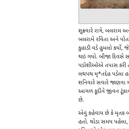
શુક્રવારે રાત્રે
,
બલરામ અને
બલરામે રવિતા અને પો
કુહાડી વડે હુમલો કર્યો
,
જે
થઇ ગયો. બીજા દિવસે સ
પડોશીઓએ તપાસ કરી તો
લથપથ મૃ
*
તદેહ પડેલા હ
શનિવારે સવારે જાણવા મળ્ય
આગળ કૂદીને જીવન ટૂંકા
છે.
એવું કહેવાય છે કે મૃતક 
હતો. થોડા સમય પહેલા