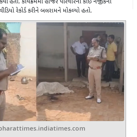
કર્યો હતો. કાર્યક્રમમાં હાજર પરિવારના કોઈ નજીકના
 વીડિયો રેકોર્ડ કરીને બલરામને મોકલ્યો હતો.
bharattimes.indiatimes.com