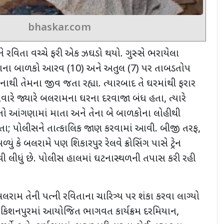
bhaskar.com
 રવિતા વચ્ચે ફરી એક ઝઘડો થયો. ગુસ્સે ભરાયેલા
તાના બાળકો આરવ (10) અને અતુલ (7) પર તાબડતોપ
નાથી તેમના જીવ જતા રહ્યા.
ત્યારબાદ તે ઘરમાંથી ફરાર
વારે જ્યારે બલરામના ઘરના દરવાજા બંધ હતા
,
ત્યારે
 આંગણામાં માતા અને તેના બે બાળકોના લોહીથી
તા
;
પોલીસને તાત્કાલિક જાણ કરવામાં આવી. બીજી તરફ
,
ું કે બલરામે પણ શિકારપુર રેલવે ક્રોસિંગ પાસે ટ્રેન
વી લીધું છે. પોલીસ હાલમાં ઘટનાસ્થળની તપાસ કરી રહી
બલરામ તેની પત્ની રવિતાના ચારિત્ર્ય પર શંકા કરવા લાગ્યો
,
કિશનપુરમાં આયોજિત ભાગવત કાર્યક્રમ દરમિયાન
,