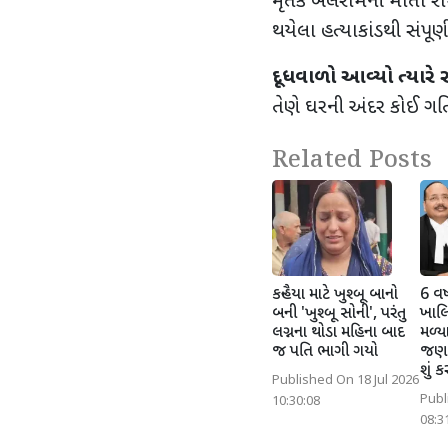
મૃતક બલરામની માતા
ર
થયેલા હત્યાકાંડથી સંપૂ
દૂધવાળો આવ્યો ત્યારે ર
તેણે ઘરની અંદર કોઈ ગ
Related Posts
કન્હૈયા માટે ખુશ્બૂ બાનો
6 વર
બની 'ખુશ્બૂ સોની', પરંતુ
ખાલિ
લગ્નના થોડા મહિના બાદ
મળ્યા
જ પતિ ભાગી ગયો
જણાવ
શું 
Published On 18 Jul 2026
Publ
10:30:08
08:3