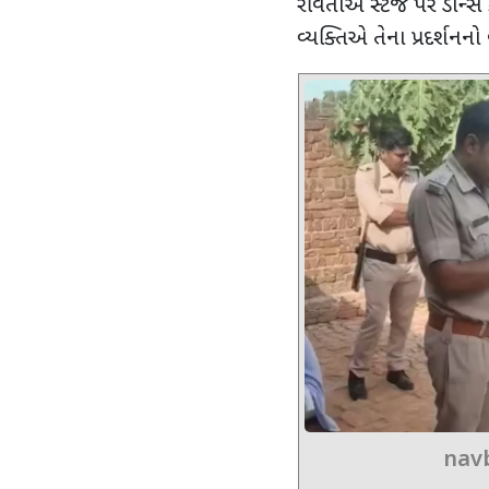
રવિતાએ સ્ટેજ પર ડાન્સ 
વ્યક્તિએ તેના પ્રદર્શનનો
nav