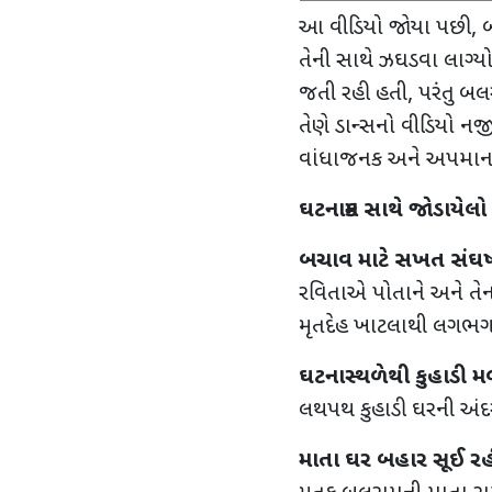
આ વીડિયો જોયા પછી
,
બ
તેની સાથે ઝઘડવા લાગ્ય
જતી રહી હતી
,
પરંતુ બલ
તેણે ડાન્સનો વીડિયો નજ
વાંધાજનક અને અપમાનજ
ઘટનાક્રમ સાથે જોડાયેલો મ
બચાવ માટે સખત સંઘર્
રવિતાએ પોતાને અને તેન
મૃતદેહ ખાટલાથી લગભ
ઘટનાસ્થળેથી કુહાડી મ
લથપથ કુહાડી ઘરની અં
માતા ઘર બહાર સૂઈ રહ