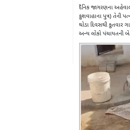
દૈનિક જાગરણના અહેવ
કુશવાહાના પુત્ર) તેની પત
થોડા દિવસથી કુતવાર ગામ
અન્ય લોકો પંચાયતની બે