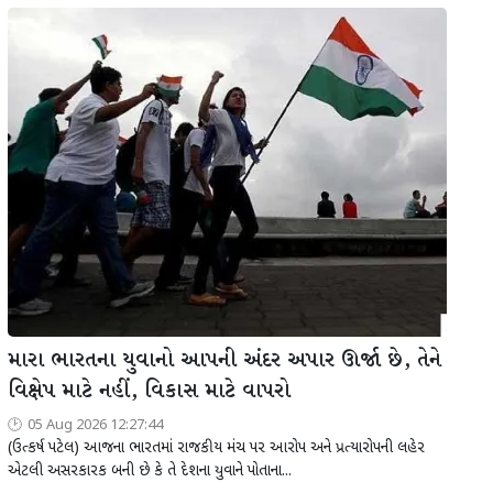
મારા ભારતના યુવાનો આપની અંદર અપાર ઊર્જા છે, તેને
વિક્ષેપ માટે નહીં, વિકાસ માટે વાપરો
05 Aug 2026 12:27:44
(ઉત્કર્ષ પટેલ) આજના ભારતમાં રાજકીય મંચ પર આરોપ અને પ્રત્યારોપની લહેર
એટલી અસરકારક બની છે કે તે દેશના યુવાને પોતાના...