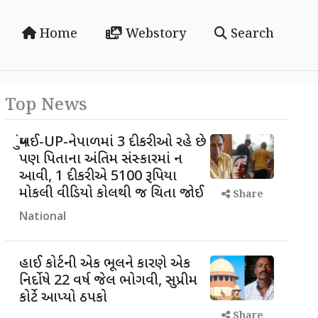
Home
Webstory
Search
Top News
મુંબઈ-UP-નેપાળમાં 3 દીકરીઓ રહે છે
પણ પિતાના અંતિમ સંસ્કારમાં ન
આવી, 1 દીકરીએ 5100 રૂપિયા
મોકલી વીડિયો કોલથી જ ચિતા જોઈ
Share
National
હાઈ કોર્ટની એક ભૂલને કારણે એક
નિર્દોષે 22 વર્ષ જેલ ભોગવી, સુપ્રીમ
કોર્ટે આપ્યો ઠપકો
Share