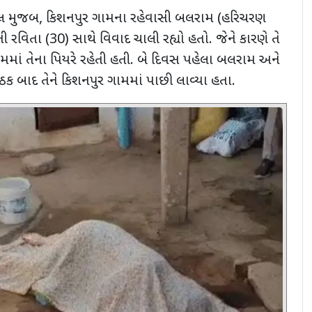
ાલ મુજબ
,
કિશનપુર ગામના રહેવાસી બલરામ (હરિચરણ
્ની રવિતા (
30)
સાથે વિવાદ ચાલી રહ્યો હતો. જેને કારણે તે
માં તેના પિયરે રહેતી હતી. બે દિવસ પહેલા
બલરામ અને
ઠક બાદ તેને કિશનપુર ગામમાં પાછી લાવ્યા હતા.