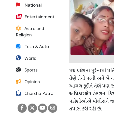
National
Entertainment
Astro and
Religion
Tech & Auto
World
Sports
મધ્ય પ્રદેશના મુરેનામાં પ
તેણે તેની પત્ની અને બે
Opinion
આગળ કૂદીને તેણે પણ જી
અધિકારક્ષેત્ર હેઠળના 
Charcha Patra
પડોશીઓએ પોલીસને જા
તપાસ કરી રહી છે.