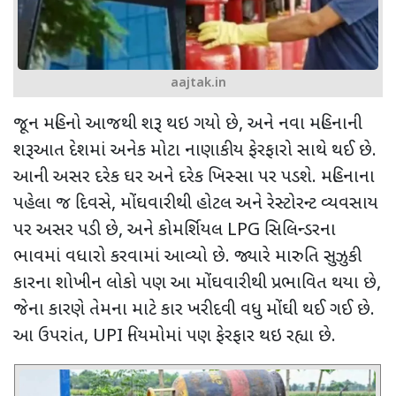
aajtak.in
જૂન મહિનો આજથી શરૂ થઇ ગયો છે
,
અને નવા મહિનાની
શરૂઆત દેશમાં અનેક મોટા નાણાકીય ફેરફારો સાથે થઈ છે.
આની અસર દરેક ઘર અને દરેક ખિસ્સા પર પડશે. મહિનાના
પહેલા જ દિવસે
,
મોંઘવારીથી હોટલ અને રેસ્ટોરન્ટ વ્યવસાય
પર અસર પડી છે
,
અને કોમર્શિયલ
LPG
સિલિન્ડરના
ભાવમાં વધારો કરવામાં આવ્યો છે. જ્યારે મારુતિ સુઝુકી
કારના શોખીન લોકો પણ આ મોંઘવારીથી પ્રભાવિત થયા છે
,
જેના કારણે તેમના માટે કાર ખરીદવી વધુ મોંઘી થઈ ગઈ છે.
આ ઉપરાંત
, UPI
નિયમોમાં પણ ફેરફાર થઇ રહ્યા છે.