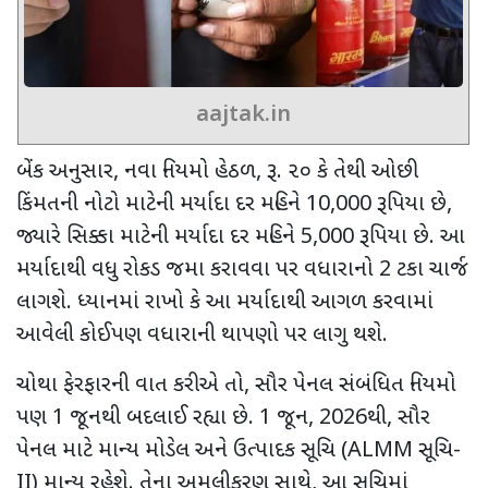
aajtak.in
બેંક અનુસાર
,
નવા નિયમો હેઠળ
,
રૂ. ૨૦ કે તેથી ઓછી
કિંમતની નોટો માટેની મર્યાદા દર મહિને
10,000
રૂપિયા છે
,
જ્યારે સિક્કા માટેની મર્યાદા દર મહિને
5,000
રૂપિયા છે. આ
મર્યાદાથી વધુ રોકડ જમા કરાવવા પર વધારાનો
2
ટકા ચાર્જ
લાગશે. ધ્યાનમાં રાખો કે આ મર્યાદાથી આગળ કરવામાં
આવેલી કોઈપણ વધારાની થાપણો પર લાગુ થશે.
ચોથા ફેરફારની વાત કરીએ તો
,
સૌર પેનલ સંબંધિત નિયમો
પણ
1
જૂનથી બદલાઈ રહ્યા છે.
1
જૂન
, 2026
થી
,
સૌર
પેનલ માટે માન્ય મોડેલ અને ઉત્પાદક સૂચિ (
ALMM
સૂચિ-
II)
માન્ય રહેશે. તેના અમલીકરણ સાથે
,
આ સૂચિમાં