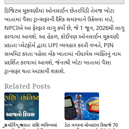
ડિજિટલ ચુકવણીમાં ઓનલાઈન છેતરપિંડી તેમજ ખોટા
ખાતામાં પૈસા ટ્રાન્સફરની દૈનિક સમસ્યાને ઉકેલવા માટે
,
NPCI
એ આ ફેરફાર લાગુ કર્યો છે
,
જે
1
જૂન
, 2026
થી લાગુ
કરવામાં આવશે. આ હેઠળ
,
કોઈપણ ઓનલાઈન ચુકવણી
પ્રદાતા પ્લેટફોર્મ દ્વારા
UPI
વ્યવહાર કરતી વખતે
, PIN
સબમિટ કરતા પહેલા બેંક ખાતામાં નોંધાયેલ વ્યક્તિનું નામ
પ્રદર્શિત કરવામાં આવશે
,
જેનાથી ખોટા ખાતામાં પૈસા
ટ્રાન્સફર થતા અટકાવી શકાશે.
Related Posts
ગુડ મોર્નિંગ ગુજરાતઃ રાશિ ભવિષ્યમાં
ડેટા વગરના મોબાઇલ રિચાર્જ 70