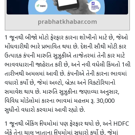
prabhatkhabar.com
1
જૂનથી બીજો મોટો ફેરફાર કારના શોખીનો માટે છે
,
જેઓ
મોંઘવારીથી ભારે પ્રભાવિત થયા છે. દેશની સૌથી મોટી કાર
ઉત્પાદક કંપની મારુતિ સુઝુકીએ તાજેતરમાં તેની કાર માટે
ભાવવધારાની જાહેરાત કરી છે
,
અને નવી વધેલી કિંમતો
1
લી
તારીખથી અમલમાં આવી છે. કંપનીએ તેની કારના ભાવમાં
વધારો કર્યો છે
,
જેમાં અલ્ટો
,
બ્રેઝા અને વિક્ટોરિયાનો
સમાવેશ થાય છે. મારુતિ સુઝુકીના જણાવ્યા અનુસાર
,
વિવિધ મોડેલોમાં કારના ભાવમાં મહત્તમ રૂ.
30,000
સુધીનો વધારો કરવામાં આવી રહ્યો છે.
1
જૂનથી બેંકિંગ નિયમોમાં પણ ફેરફાર થયો છે
,
અને
HDFC
બેંકે તેના ચાલુ ખાતાના નિયમોમાં સુધારો કર્યો છે
,
જેમાં