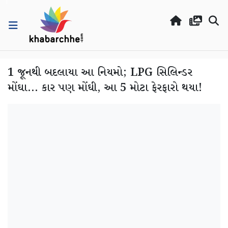
1 જૂનથી બદલાયા આ નિયમો; LPG સિલિન્ડર
મોંઘા... કાર પણ મોંઘી, આ 5 મોટા ફેરફારો થયા!