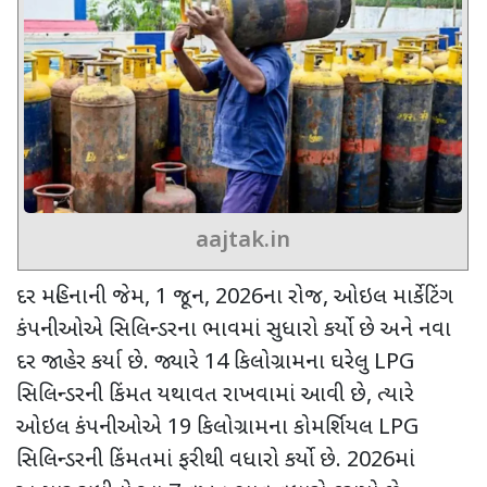
aajtak.in
દર મહિનાની જેમ
, 1
જૂન
, 2026
ના રોજ
,
ઓઇલ માર્કેટિંગ
કંપનીઓએ સિલિન્ડરના ભાવમાં સુધારો કર્યો છે અને નવા
દર જાહેર કર્યા છે. જ્યારે
14
કિલોગ્રામના ઘરેલુ
LPG
સિલિન્ડરની કિંમત યથાવત રાખવામાં આવી છે
,
ત્યારે
ઓઇલ કંપનીઓએ
19
કિલોગ્રામના કોમર્શિયલ
LPG
સિલિન્ડરની કિંમતમાં ફરીથી વધારો કર્યો છે.
2026
માં