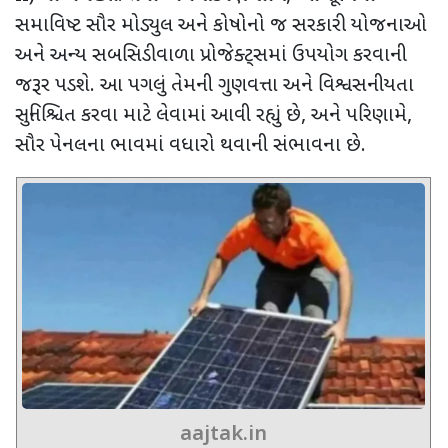
સમાવિષ્ટ સૌર મોડ્યુલ અને કોષોનો જ સરકારી યોજનાઓ
અને અન્ય સબસિડીવાળા પ્રોજેક્ટ્સમાં ઉપયોગ કરવાની
જરૂર પડશે. આ પગલું તેમની ગુણવત્તા અને વિશ્વસનીયતા
સુનિશ્ચિત કરવા માટે લેવામાં આવી રહ્યું છે
,
અને પરિણામે
,
સૌર પેનલના ભાવમાં વધારો થવાની સંભાવના છે.
aajtak.in