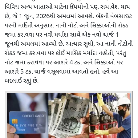
વિવિધ અન્ય ખાતાઓ માટેના નિયમોનો પણ સમાવેશ થાય
છે
,
જે
1
જૂન
, 2026
થી અમલમાં આવશે. બેંકની વેબસાઇટ
પરની માહિતી અનુસાર
,
નાની નોટો અને સિક્કાઓની રોકડ
જમા કરાવવા પર નવી મર્યાદા સાથે એક નવો ચાર્જ
1
જૂનથી અમલમાં આવ્યો છે. અત્યાર સુધી
,
આ નાની નોટોની
રોકડ જમા કરાવવા પર કોઈ માસિક મર્યાદા નહોતી
,
પરંતુ
નોટ જમા કરાવવા પર આશરે
4
ટકા અને સિક્કાઓ પર
આશરે
5
ટકા ચાર્જ વસૂલવામાં આવતો હતો. હવે આ
બદલાઈ રહ્યું છે.