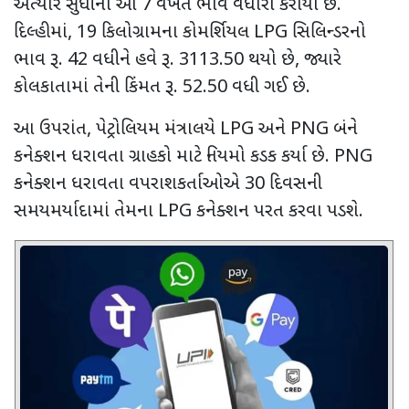
અત્યાર સુધીનો આ
7
વખત ભાવ વધારો કરાયો છે.
દિલ્હીમાં
, 19
કિલોગ્રામના કોમર્શિયલ
LPG
સિલિન્ડરનો
ભાવ રૂ.
42
વધીને હવે રૂ.
3113.50
થયો છે
,
જ્યારે
કોલકાતામાં તેની કિંમત રૂ.
52.50
વધી ગઈ છે.
આ ઉપરાંત
,
પેટ્રોલિયમ મંત્રાલયે
LPG
અને
PNG
બંને
કનેક્શન ધરાવતા ગ્રાહકો માટે નિયમો કડક કર્યા છે.
PNG
કનેક્શન ધરાવતા વપરાશકર્તાઓએ
30
દિવસની
સમયમર્યાદામાં તેમના
LPG
કનેક્શન પરત કરવા પડશે.