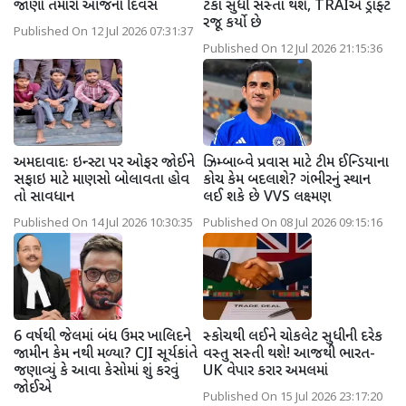
જાણો તમારો આજનો દિવસ
ટકા સુધી સસ્તા થશે, TRAIએ ડ્રાફ્ટ
રજૂ કર્યો છે
Published On 12 Jul 2026 07:31:37
Published On 12 Jul 2026 21:15:36
અમદાવાદઃ ઇન્સ્ટા પર ઓફર જોઈને
ઝિમ્બાબ્વે પ્રવાસ માટે ટીમ ઈન્ડિયાના
સફાઇ માટે માણસો બોલાવતા હોવ
કોચ કેમ બદલાશે? ગંભીરનું સ્થાન
તો સાવધાન
લઈ શકે છે VVS લક્ષ્મણ
Published On 14 Jul 2026 10:30:35
Published On 08 Jul 2026 09:15:16
6 વર્ષથી જેલમાં બંધ ઉમર ખાલિદને
સ્કોચથી લઈને ચોકલેટ સુધીની દરેક
જામીન કેમ નથી મળ્યા? CJI સૂર્યકાંતે
વસ્તુ સસ્તી થશે! આજથી ભારત-
જણાવ્યું કે આવા કેસોમાં શું કરવું
UK વેપાર કરાર અમલમાં
જોઈએ
Published On 15 Jul 2026 23:17:20