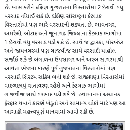
છે. ખાસ કરીને દક્ષિણ ગુજરાતના વિસ્તારોમાં
2
ઇંચથી વધુ
વરસાદ નોંધાઈ શકે છે. દક્ષિણ સૌરાષ્ટ્રના કેટલાક
વિસ્તારોમાં પણ ભારે વરસાદની શક્યતા છે. ભાવનગર
,
અમરેલી
,
બોટાદ અને જૂનાગઢ જિલ્લાના કેટલાક ભાગોમાં
1
ઇંચથી વધુ વરસાદ પડી શકે છે. સાથે જ દ્વારકા
,
પોરબંદર
અને જામનગરમાં પણ ગાજવીજ સાથે વરસાદી માહોલ
સર્જાઈ શકે છે.બંગાળના ઉપસાગર અને અરબ સાગરમાંથી
આવતા ભેજના કારણે પૂર્વ ગુજરાતના વિસ્તારોમાં પણ
વરસાદી સિસ્ટમ સક્રિય બની શકે છે. રાજ્યના ઘણા વિસ્તારોમાં
વાદળછાયું વાતાવરણ રહેશે અને કેટલાક ભાગોમાં
ગાજવીજ સાથે વરસાદ પડી શકે છે. હવામાનમાં અચાનક
ફેરફાર થવાને કારણે ખેડૂતો અને સામાન્ય લોકો માટે પણ આ
આગાહી મહત્ત્વપૂર્ણ માનવામાં આવી રહી છે.