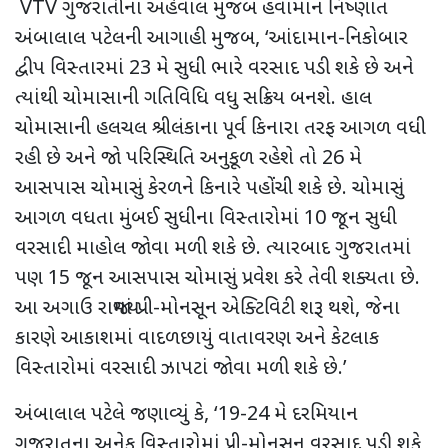
VTV
ગુજરાતીના અહેવાલ મુજબ હવામાન નિષ્ણાંત
અંબાલાલ પટેલની આગાહી મુજબ,
‘
આંદામાન-નિકોબાર
દ્વીપ વિસ્તારમાં
23
મે સુધી ભારે વરસાદ પડી શકે છે અને
ત્યાંથી ચોમાસાની ગતિવિધિ વધુ સક્રિય બનશે. હાલ
ચોમાસાની હલચલ શ્રીલંકાના પૂર્વ કિનારા તરફ આગળ વધી
રહી છે અને જો પરિસ્થિતિ અનુકૂળ રહેશે તો
26
મે
આસપાસ ચોમાસું કેરળને કિનારે પહોંચી શકે છે. ચોમાસું
આગળ વધતા મુંબઈ સુધીના વિસ્તારોમાં
10
જૂન સુધી
વરસાદી માહોલ જોવા મળી શકે છે. ત્યારબાદ ગુજરાતમાં
પણ
15
જૂન આસપાસ ચોમાસું પ્રવેશ કરે તેવી શક્યતા છે.
આ અગાઉ રાજ્યમાં પ્રી-મોનસૂન એક્ટિવિટી શરૂ થશે
,
જેના
કારણે આકાશમાં વાદળછાયું વાતાવરણ અને કેટલાક
વિસ્તારોમાં વરસાદી ઝાપટાં જોવા મળી શકે છે.
’
અંબાલાલ પટેલે જણાવ્યું કે
, ‘19
-
24
મે દરમિયાન
ગુજરાતના અનેક વિસ્તારોમાં પ્રી-મોનસૂન વરસાદ પડી શકે