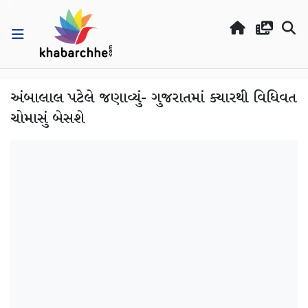
અંબાલાલ પટેલે જણાવ્યું- ગુજરાતમાં ક્યારથી વિધિવત
ચોમાસું બેસશે