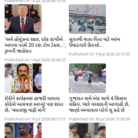
Published On 15 Jul 2026 08:15:59
'અમે હોર્મુઝના રક્ષક, દરેક કાર્ગોએ
સુરતથી માતા-પિતા માટે આંખ
આપવા પડશે 20 ટકા ટોલ ટેક્સ...',
ઉઘાડનારો કિસ્સો...
ટ્રમ્પની જાહેરાત
Published On 14 Jul 2026 22:15:33
Published On 14 Jul 2026 20:00:23
દીદીને કાર્યક્રમમાં હાજરી આપવા
ગુજરાત માથે એક સાથે 4 સિસ્ટમ
કોંગ્રેસે આમંત્રણ આપ્યું! પણ શરત
સક્રિય, ભારે વરસાદની આગાહી છે,
છે, 'મમતાજી માફી માંગે'
જાણો અંબાલાલ પટેલે શું કહે છે
Published On 16 Jul 2026 08:31:53
Published On 30 Jul 2026 15:00:39