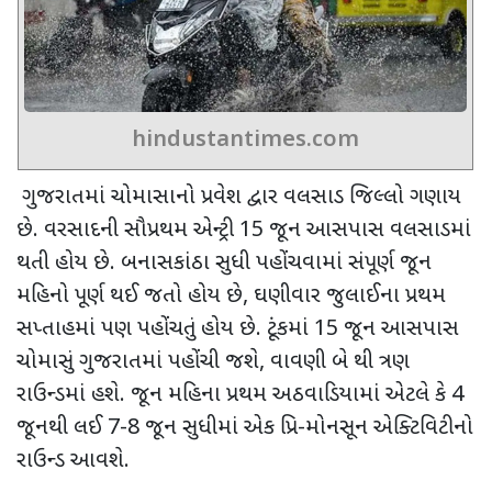
hindustantimes.com
ગુજરાતમાં ચોમાસાનો પ્રવેશ દ્વાર વલસાડ જિલ્લો ગણાય
છે. વરસાદની સૌપ્રથમ એન્ટ્રી
15
જૂન આસપાસ વલસાડમાં
થતી હોય છે. બનાસકાંઠા સુધી પહોંચવામાં સંપૂર્ણ જૂન
મહિનો પૂર્ણ થઈ જતો હોય છે
,
ઘણીવાર જુલાઈના પ્રથમ
સપ્તાહમાં પણ પહોંચતું હોય છે. ટૂંકમાં
15
જૂન આસપાસ
ચોમાસું ગુજરાતમાં પહોંચી જશે
,
વાવણી બે થી ત્રણ
રાઉન્ડમાં હશે. જૂન મહિના પ્રથમ અઠવાડિયામાં એટલે કે
4
જૂનથી લઈ
7-8
જૂન સુધીમાં એક પ્રિ-મોનસૂન એક્ટિવિટીનો
રાઉન્ડ આવશે.