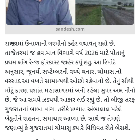
sandesh.com
રાજ્યભરમાં ઉનાળાની ગરમીનો કહેર યથાવત્ રહ્યો છે.
તાજેતરમાં જ હવામાન વિભાગે વર્ષ
2026
માટે પોતાનું
પ્રથમ લોંગ રેન્જ ફોરકાસ્ટ જાહેર કર્યું હતું. આ રિપોર્ટ
અનુસાર
,
જૂનથી સપ્ટેમ્બરની વચ્ચે થનારા ચોમાસાનો
વરસાદ આ વખતે સામાન્યથી ઓછો રહેવાનો છે. તેનું સૌથી
મોટું કારણ પ્રશાંત મહાસાગરમાં બની રહેલા સુપર અલ નીનો
છે
,
જે આ સમયે ઝડપથી આકાર લઈ રહ્યું છે. તો બીજી તરફ
ગુજરાતનાં બાબા વાંગા તરીકે પ્રખ્યાત અંબાલાલ પટેલે
ખેડૂતોને રાહતના સમાચાર આપ્યા છે. સાથે જ તેમણે
જણાવ્યું કે ગુજરાતમાં ચોમાસુ ક્યારે વિધિવત રીતે બેસશે.