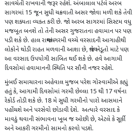
સાવચેતી રાખવાની જરૂર રહેશે. અંબાલાલ પટેલે અરબ
સાગરમાં
15
જૂન સુધી ચક્રવાતી અસર જોવા મળી શકે તેવી
પણ શક્યતા વ્યક્ત કરી છે. જો અરબ સાગરમાં સિસ્ટમ વધુ
મજબૂત બનશે તો તેની અસર ગુજરાતના હવામાન પર પણ
પડી શકે છે. હાલ રાજ્યમાં ગરમી વચ્ચે વરસાદની આગાહીથી
લોકોને થોડી રાહત મળવાની આશા છે
,
જ્યારે ખેડૂતો માટે પણ
આ વરસાદ ઉપયોગી સાબિત થઈ શકે છે. હવે આગામી
દિવસોમાં હવામાનની સ્થિતિ પર સૌની નજર રહેશે.
મુંબઈ સમાચારના અહેવાલ મુજબ પરેશ ગોસ્વામીએ કહ્યું
હતું કે
,
આગામી દિવસોમાં ગરમી છેલ્લા
15
થી
17
વર્ષના
રેકોર્ડ તોડી શકે છે.
18
મે સુધી ગરમીનો પારો આસમાને
પહોંચશે અને પરસેવો છોડાવી દેશે. અત્યારે વરસાદ કે
માવઠું થવાની સંભાવના ખૂબ જ ઓછી છે
,
એટલે કે સૂર્કી
અને આકરી ગરમીનો સામનો કરવો પડશે.