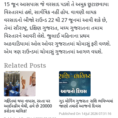
15
જૂન આસપાસ જે વરસાદ પડશે તે અમુક છૂટાછવાયા
વિસ્તારમાં હશે
,
સાર્વત્રિક નહીં હોય. વાવણી લાયક
વરસાદનો બીજો રાઉન્ડ
22
થી
27
જૂનમાં આવી શકે છે
,
તેમાં સૌરાષ્ટ્ર
,
દક્ષિણ ગુજરાત
,
મધ્ય ગુજરાતના તમામ
વિસ્તારને આવરી લેશે. જુલાઈ મહિનાના પ્રથમ
અઠવાડિયામાં ઓલ ઓવર ગુજરાતમાં ચોમાસું ફરી વળશે.
એમ ત્રણ રાઉન્ડમાં ચોમાસું ગુજરાતમાં આગળ વધશે.
Related Posts
ગણિતમાં થયા નાપાસ, રસ્તા પર
ગુડ મોર્નિંગ ગુજરાતઃ રાશિ ભવિષ્યમાં
આઈસ્ક્રીમ વેચી, હવે છે 20000
જાણો તમારો આજનો દિવસ
કરોડના માલિક!
Published On 14 Jul 2026 07:31:16