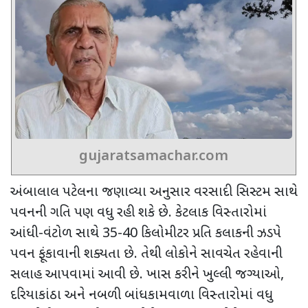
gujaratsamachar.com
અંબાલાલ પટેલના જણાવ્યા અનુસાર વરસાદી સિસ્ટમ સાથે
પવનની ગતિ પણ વધુ રહી શકે છે. કેટલાક વિસ્તારોમાં
આંધી-વંટોળ સાથે
35
-
40
કિલોમીટર પ્રતિ કલાકની ઝડપે
પવન ફૂંકાવાની શક્યતા છે. તેથી લોકોને સાવચેત રહેવાની
સલાહ આપવામાં આવી છે. ખાસ કરીને ખુલ્લી જગ્યાઓ
,
દરિયાકાંઠા અને નબળી બાંધકામવાળા વિસ્તારોમાં વધુ