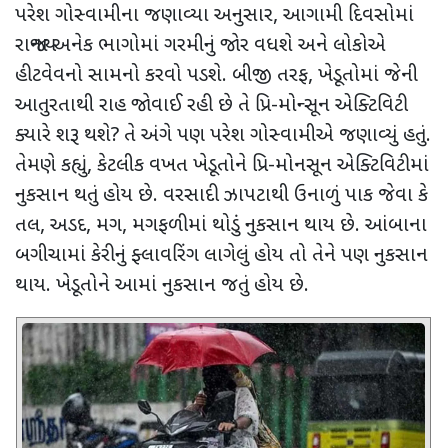
પરેશ ગોસ્વામીના જણાવ્યા અનુસાર
,
આગામી દિવસોમાં
રાજ્યના અનેક ભાગોમાં ગરમીનું જોર વધશે અને લોકોએ
હીટવેવનો સામનો કરવો પડશે. બીજી તરફ
,
ખેડૂતોમાં જેની
આતુરતાથી રાહ જોવાઈ રહી છે તે પ્રિ-મોન્સૂન એક્ટિવિટી
ક્યારે શરૂ થશે
?
તે અંગે પણ પરેશ ગોસ્વામીએ જણાવ્યું હતું.
તેમણે કહ્યું
,
કેટલીક વખત ખેડૂતોને પ્રિ-મોનસૂન એક્ટિવિટીમાં
નુકસાન થતું હોય છે. વરસાદી ઝાપટાથી ઉનાળું પાક જેવા કે
તલ
,
અડદ
,
મગ
,
મગફળીમાં થોડું નુકસાન થાય છે. આંબાના
બગીચામાં કેરીનું ફ્લાવરિંગ લાગેલું હોય તો તેને પણ નુકસાન
થાય. ખેડૂતોને આમાં નુકસાન જતું હોય છે.