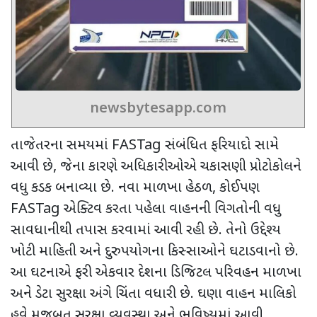
newsbytesapp.com
તાજેતરના સમયમાં
FASTag
સંબંધિત ફરિયાદો સામે
આવી છે
,
જેના કારણે અધિકારીઓએ ચકાસણી પ્રોટોકોલને
વધુ કડક બનાવ્યા છે. નવા માળખા હેઠળ
,
કોઈપણ
FASTag
એક્ટિવ કરતા પહેલા વાહનની વિગતોની વધુ
સાવધાનીથી તપાસ કરવામાં આવી રહી છે. તેનો ઉદ્દેશ્ય
ખોટી માહિતી અને દુરુપયોગના કિસ્સાઓને ઘટાડવાનો છે.
આ ઘટનાએ ફરી એકવાર દેશના ડિજિટલ પરિવહન માળખા
અને ડેટા સુરક્ષા અંગે ચિંતા વધારી છે. ઘણા વાહન માલિકો
હવે મજબૂત સુરક્ષા વ્યવસ્થા અને ભવિષ્યમાં આવી