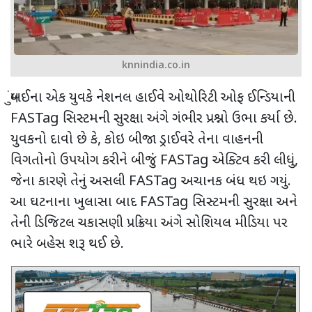
knnindia.co.in
મુંબઈના એક યુવકે નેશનલ હાઈવે ઓથોરિટી ઓફ ઈન્ડિયાની
FASTag
સિસ્ટમની સુરક્ષા અંગે ગંભીર પ્રશ્નો ઉભા કર્યા છે.
યુવકનો દાવો છે કે, કોઇ બીજા ડ્રાઈવરે તેના વાહનની
વિગતોનો ઉપયોગ કરીને બીજું
FASTag
એક્ટિવ કરી લીધું
,
જેના કારણે તેનું અસલી
FASTag
અચાનક બંધ થઇ ગયું.
આ ઘટનાના ખુલાસા બાદ
FASTag
સિસ્ટમની સુરક્ષા અને
તેની ડિજિટલ ચકાસણી પ્રક્રિયા અંગે સોશિયલ મીડિયા પર
ભારે બહેસ શરૂ થઈ છે.