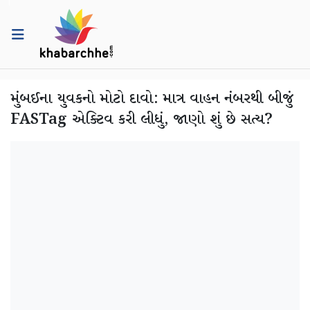
મુંબઈના યુવકનો મોટો દાવો: માત્ર વાહન નંબરથી બીજું
FASTag એક્ટિવ કરી લીધું, જાણો શું છે સત્ય?