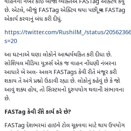
વાહનનો નંબર કોઇ બીજા વ્યક્તિએ
FASTag
એક્ટિવ કર્યું
છે. એટલે
,
બીજું
FASTag
એક્ટિવ થયા પછી મૂળ
FASTag
એકાર્ય કરવાનું બંધ કરી દીધું.
https://twitter.com/RushilM_/status/205623
s=20
આ ઘટનાએ ઘણા લોકોને આશ્ચર્યચકિત કરી દીધા છે.
સોશિયલ મીડિયા યુઝર્સ એક જ વાહન નોંધણી નંબરના
આધારે બે અલ- અલગ
FASTags
કેવી રીતે મંજૂર કરી
શકાય તે અંગે પ્રશ્નો ઉઠાવી રહ્યા છે. લોકોનું કહેવું છે કે જો
આવું શક્ય હોય
,
તો સિસ્ટમનો દુરુપયોગ થવાની સંભાવના
છે.
FASTag
કેવી રીતે કાર્ય કરે છે
?
FASTag
દેશભરમાં હાઇવે ટોલ ચૂકવવા માટે થાય ઉપયોગ