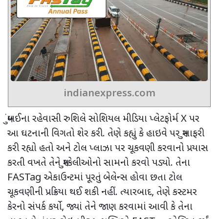
indianexpress.com
મુંબઈના રહેવાસી રુશિલે સોશિયલ મીડિયા પ્લેટફોર્મ
X
પર
આ ઘટનાની વિગતો શેર કરી. તેણે કહ્યું કે હાઇવે પર મુસાફરી
કરી રહ્યો હતો અને
ટોલ પ્લાઝા પર ચૂકવણી કરવાનો પ્રયાસ
કરતી વખતે તેને મુશ્કેલીઓનો સામનો કરવો પડ્યો. તેના
FASTag
એકાઉન્ટમાં પૂરતું બેલેન્સ હોવા છતા
ટોલ
ચૂકવણીની પ્રક્રિયા થઈ શકી નહીં. ત્યારબાદ
,
તેણે કસ્ટમર
કેરનો સંપર્ક કર્યો
,
જ્યાં તેને જાણ કરવામાં આવી કે તેના