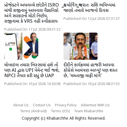
પ્રોજેક્ટને અધવચ્ચે છોડીને ISRO
ગુડ મોર્નિંગ ગુજરાતઃ રાશિ ભવિષ્યમાં
માંથી રાજીનામું આપનારા વૈજ્ઞાનિકો
જાણો તમારો આજનો દિવસ
અંગે સરકારનો મોટો નિર્ણય,
Published On 12 Jul 2026 07:31:37
રાજીનામા કે VRS નહીં સ્વીકારાય
Published On 17 Jul 2026 09:31:32
મોબાઇલ તમારા ખિસ્સામાં હશે તો
દીદીને કાર્યક્રમમાં હાજરી આપવા
પણ AI દ્વારા UPI પેમેન્ટ થઈ જશે,
કોંગ્રેસે આમંત્રણ આપ્યું! પણ શરત
NPCI તૈયાર કરી રહ્યું છે UAP
છે, 'મમતાજી માફી માંગે'
Published On 10 Jul 2026 10:30:08
Published On 16 Jul 2026 08:31:53
About Us
Contact Us
Privacy Policy
Advertise With Us
Terms (Android)
Terms (iOS)
Team Khabarchhe
Copyright (c)
Khabarchhe
All Rights Reserved.