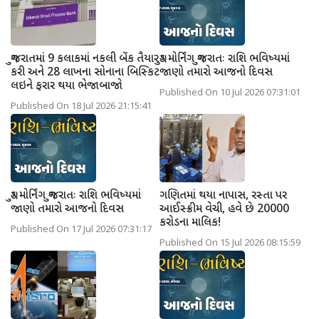
ગુજરાતમાં 9 કલાકમાં નકલી બેંક તૈયાર
ગુડ મોર્નિંગ ગુજરાતઃ રાશિ ભવિષ્યમાં
કરી અને 28 લાખના સોનાના બિસ્કિટ
જાણો તમારો આજનો દિવસ
લઇને ફરાર થયા ભેજાબાજો
Published On 10 Jul 2026 07:31:01
Published On 18 Jul 2026 21:15:41
ગુડ મોર્નિંગ ગુજરાતઃ રાશિ ભવિષ્યમાં
ગણિતમાં થયા નાપાસ, રસ્તા પર
જાણો તમારો આજનો દિવસ
આઈસ્ક્રીમ વેચી, હવે છે 20000
કરોડના માલિક!
Published On 17 Jul 2026 07:31:17
Published On 15 Jul 2026 08:15:59