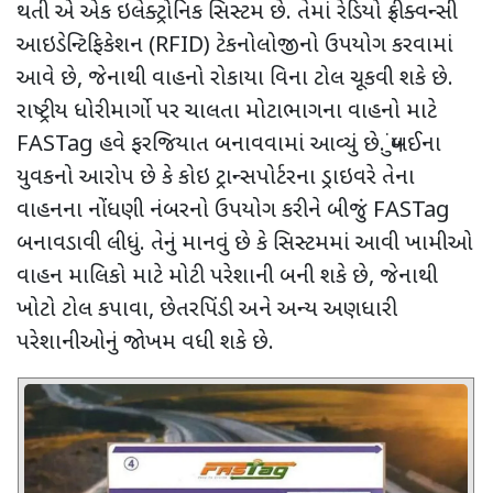
થતી એ એક ઇલેક્ટ્રોનિક સિસ્ટમ છે. તેમાં રેડિયો ફ્રીક્વન્સી
આઇડેન્ટિફિકેશન (
RFID)
ટેકનોલોજીનો ઉપયોગ કરવામાં
આવે છે
,
જેનાથી વાહનો રોકાયા વિના ટોલ ચૂકવી શકે છે.
રાષ્ટ્રીય ધોરીમાર્ગો પર ચાલતા મોટાભાગના વાહનો માટે
FASTag
હવે ફરજિયાત બનાવવામાં આવ્યું છે. મુંબઈના
યુવકનો આરોપ છે કે કોઇ ટ્રાન્સપોર્ટરના ડ્રાઇવરે તેના
વાહનના નોંધણી નંબરનો ઉપયોગ કરીને બીજું
FASTag
બનાવડાવી લીધું. તેનું માનવું છે કે સિસ્ટમમાં આવી ખામીઓ
વાહન માલિકો માટે મોટી પરેશાની બની શકે છે
,
જેનાથી
ખોટો ટોલ કપાવા
,
છેતરપિંડી અને અન્ય અણધારી
પરેશાનીઓનું જોખમ વધી શકે છે.