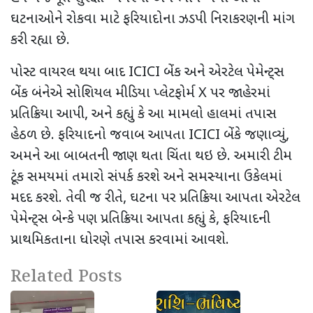
ઘટનાઓને રોકવા માટે ફરિયાદોના ઝડપી નિરાકરણની માંગ
કરી રહ્યા છે.
પોસ્ટ વાયરલ થયા બાદ
ICICI
બેંક અને એરટેલ પેમેન્ટ્સ
બેંક બંનેએ સોશિયલ મીડિયા પ્લેટફોર્મ
X
પર જાહેરમાં
પ્રતિક્રિયા આપી
,
અને કહ્યું કે આ મામલો હાલમાં તપાસ
હેઠળ છે. ફરિયાદનો જવાબ આપતા
ICICI
બેંકે જણાવ્યું
,
અમને આ બાબતની જાણ થતા ચિંતા થઇ છે. અમારી ટીમ
ટૂંક સમયમાં તમારો સંપર્ક કરશે અને સમસ્યાના ઉકેલમાં
મદદ કરશે. તેવી જ રીતે
,
ઘટના પર પ્રતિક્રિયા આપતા
એરટેલ
પેમેન્ટ્સ બેન્કે પણ પ્રતિક્રિયા આપતા કહ્યું કે, ફરિયાદની
પ્રાથમિકતાના ધોરણે તપાસ કરવામાં આવશે.
Related Posts