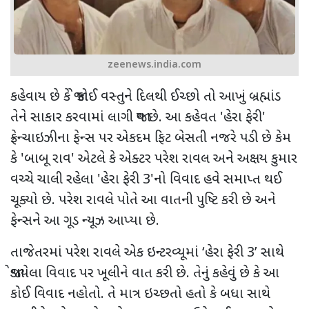
zeenews.india.com
કહેવાય છે કે જો કોઈ વસ્તુને દિલથી ઈચ્છો તો આખું બ્રહ્માંડ
તેને સાકાર કરવામાં લાગી જાય છે.
આ કહેવત
'
હેરા ફેરી
'
ફ્રેન્ચાઇઝીના ફેન્સ પર એકદમ ફિટ બેસતી નજરે પડી છે કેમ
કે
'
બાબૂ રાવ
'
એટલે કે એક્ટર પરેશ રાવલ અને અક્ષય કુમાર
વચ્ચે ચાલી રહેલા
'
હેરા ફેરી
3'
નો
વિવાદ હવે સમાપ્ત થઈ
ચૂક્યો છે. પરેશ રાવલે પોતે આ વાતની પુષ્ટિ કરી છે અને
ફેન્સને આ ગૂડ ન્યૂઝ આપ્યા છે.
તાજેતરમાં
પરેશ રાવલે એક ઇન્ટરવ્યૂમાં
‘
હેરા ફેરી
3’
સાથે
જોડાયેલા વિવાદ પર ખૂલીને વાત કરી છે. તેનું કહેવું છે કે આ
કોઈ વિવાદ નહોતો. તે માત્ર ઇચ્છતો હતો કે બધા સાથે