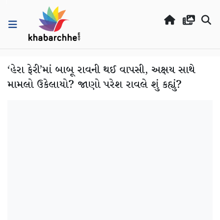
‘હેરા ફેરી’માં બાબૂ રાવની થઈ વાપસી, અક્ષય સાથે
મામલો ઉકેલાયો? જાણો પરેશ રાવલે શું કહ્યું?