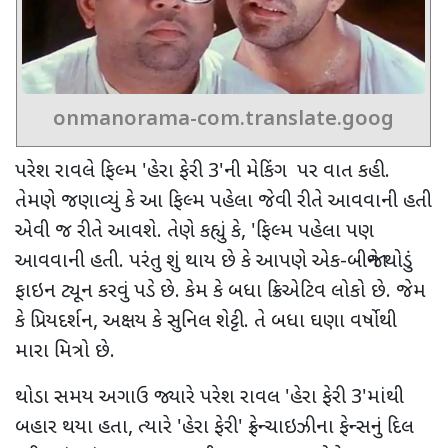
onmanorama-com.translate.goog
પરેશ રાવલે ફિલ્મ
'
હેરા ફેરી
3'
ની મેકિંગ પર વાત કહી.
તેમણે જણાવ્યું કે આ ફિલ્મ પહેલા જેવી રીતે આવવાની હતી
એવી જ રીતે આવશે. તેણે કહ્યું કે
, '
ફિલ્મ પહેલા પણ
આવવાની હતી. પરંતુ શું થાય છે કે આપણે એક-બીજાને થોડું
ફાઇન ટ્યૂન કરવું પડે છે. કેમ કે બધા ક્રિએટિવ લોકો છે. જેમ
કે પ્રિયદર્શન
,
અક્ષય કે સુનિલ શેટ્ટી. તે બધા ઘણા વર્ષોથી
મારા મિત્રો છે.
થોડા સમય અગાઉ જ્યારે પરેશ રાવલ
'
હેરા ફેરી
3'
માંથી
બહાર થયા હતા
,
ત્યારે
'
હેરા ફેરી
'
ફ્રેન્ચાઇઝીના ફેન્સનું દિલ