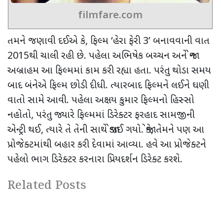
filmfare.com
તમને જણાવી દઈએ કે, ફિલ્મ
‘
હેરા ફેરી
3’
બનાવવાની વાત
2015
થી ચાલી રહી છે. પહેલા અભિષેક બચ્ચન અને જોન
અબ્રાહમ આ ફિલ્મમાં કામ કરી રહ્યા હતા. પરંતુ થોડા સમય
બાદ બંનેએ ફિલ્મ છોડી દીધી. ત્યારબાદ ફિલ્મને લઈને ઘણી
વાતો સામે આવી. પહેલા અક્ષય કુમાર ફિલ્મનો હિસ્સો
નહોતો, પરંતુ જ્યારે ફિલ્મમાં ડિરેક્ટર ફરહાદ સામજીની
એન્ટ્રી થઈ
,
ત્યારે તે તેની સાથે જોડાઈ ગયો. જોકે
,
તેમને પણ આ
પ્રોજેક્ટમાંથી બહાર કરી દેવામાં આવ્યા. હવે આ પ્રોજેક્ટને
પહેલો ભાગ ડિરેક્ટર કરનારા પ્રિયદર્શન ડિરેક્ટ કરશે.
Related Posts