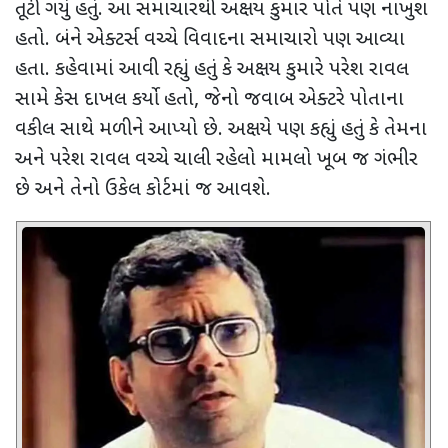
તૂટી ગયું હતું. આ સમાચારથી અક્ષય કુમાર પોતે પણ નાખુશ
હતો. બંને એક્ટર્સ વચ્ચે વિવાદના સમાચારો પણ આવ્યા
હતા. કહેવામાં આવી રહ્યું હતું કે અક્ષય કુમારે પરેશ રાવલ
સામે કેસ દાખલ કર્યો હતો
,
જેનો જવાબ એક્ટરે પોતાના
વકીલ સાથે મળીને આપ્યો છે. અક્ષયે પણ કહ્યું હતું કે તેમના
અને પરેશ રાવલ વચ્ચે ચાલી રહેલો મામલો ખૂબ જ ગંભીર
છે અને તેનો ઉકેલ કોર્ટમાં જ આવશે.