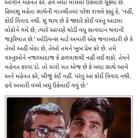
આવીને મહેનત કરે. હવે બધા મામલા ઉકેલાઈ ચૂક્યા છે.
હિમાંશુ મહેતા સાથેની વાતચીતમાં પરેશ રાવલે કહ્યું કે
, '
નહીં
,
કોઈ વિવાદ નથી. શું થાય છે કે જ્યારે કોઈ વસ્તુ આટલા
લોકોને ગમે છે
,
ત્યારે આપણે થોડી વધુ સાવધાન થવાની
જરૂરિયાત છે.
’
ઓડિયન્સ માટે અમારી એક જવાબદારી છે કે
તેઓ અહીં બેઠા છે
,
તેઓ તમને ખૂબ પ્રેમ કરે છે. તમે
વસ્તુઓને નજરઅંદાજ કે હળવાશથી નહીં લઈ શકો. તેમને
મહેનત કરવા દો. તો મારો મત એજ છે કે બધા સાથે આવે
અને મહેનત કરે
,
બીજું કંઈ નહીં. પરંતુ આ કોઈ વિવાદ નથી.
હવે અમારી વચ્ચે બધું ઉકેલાઈ ગયું છે.
'