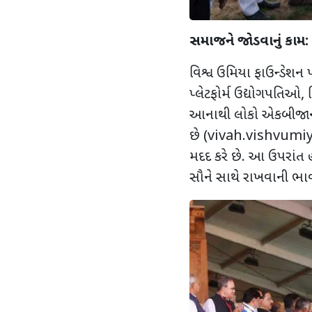
સમાજને જોડવાનું કામ:
વિશ્વ ઉમિયા ફાઉન્ડેશન 
પ્લેટફોર્મ ઉદ્યોગપતિઓ
,
આનાથી લોકો એકબીજાને મ
છે (
vivah.vishvumi
મદદ કરે છે. આ ઉપરાંત હ
સૌને સાથે રાખવાની ભાવન