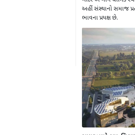
મંદિર એ માત્ર ધાર્મિક સ
અહીં સંસ્થાનો સમાજ પ્ર
ભાવના પ્રયક્ષ છે.