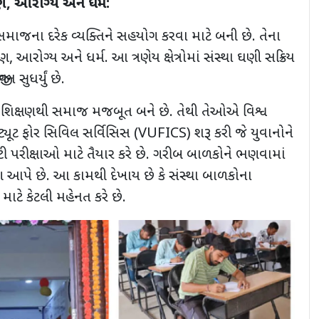
ષણ
,
આરોગ્ય અને ધર્મ:
સમાજના દરેક વ્યક્તિને સહયોગ કરવા માટે બની છે. તેના
ષણ
,
આરોગ્ય અને ધર્મ. આ ત્રણેય ક્ષેત્રોમાં સંસ્થા ઘણી સક્રિય
ન સુધર્યું છે.
 કે શિક્ષણથી સમાજ મજબૂત બને છે. તેથી તેઓએ વિશ્વ
ટ્યૂટ ફોર સિવિલ સર્વિસિસ (
VUFICS)
શરૂ કરી જે યુવાનોને
ટી પરીક્ષાઓ માટે તૈયાર કરે છે. ગરીબ બાળકોને ભણવામાં
પણ આપે છે. આ કામથી દેખાય છે કે સંસ્થા બાળકોના
માટે કેટલી મહેનત કરે છે.