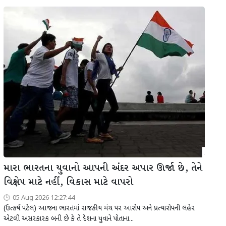
મારા ભારતના યુવાનો આપની અંદર અપાર ઊર્જા છે, તેને
વિક્ષેપ માટે નહીં, વિકાસ માટે વાપરો
05 Aug 2026 12:27:44
(ઉત્કર્ષ પટેલ) આજના ભારતમાં રાજકીય મંચ પર આરોપ અને પ્રત્યારોપની લહેર
એટલી અસરકારક બની છે કે તે દેશના યુવાને પોતાના...