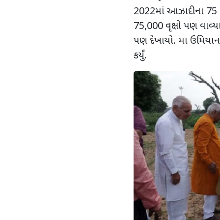
2022
માં આઝાદીના
75
75,000
વૃક્ષો પણ વાવ્યા
પણ દેખાયો. મા ઉમિયાન
કર્યું.