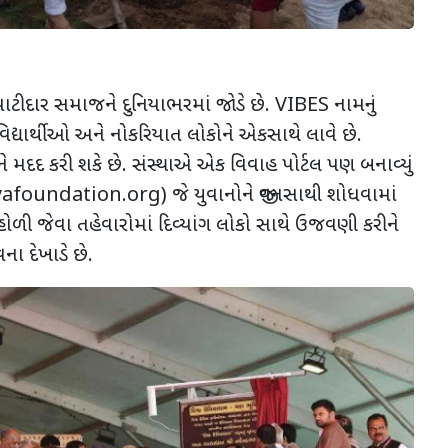
પાટીદાર સમાજને દુનિયાભરમાં જોડે છે.
VIBES
નામનું
વિદ્યાર્થીઓ અને નોકરિયાત લોકોને એકસાથે લાવે છે.
દદ કરી શકે છે. સંસ્થાએ એક વિવાહ પોર્ટલ પણ બનાવ્યું
yafoundation.org)
જે યુવાનોને જીવનસાથી શોધવામાં
ોળી જેવા તહેવારોમાં દિવ્યાંગ લોકો સાથે ઉજવણી કરીને
ા દેખાડે છે.