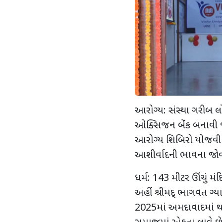
આરોગ્ય: સંસ્થા ગરીબ લો
ઓક્સિજન બેંક બનાવી જે
આરોગ્ય શિબિરો યોજવી 
આશીર્વાદની ભાવના જોવા 
ધર્મ:
143
મીટર ઊંચું મં
અહીં શ્રીમદ્ ભાગવત ગ્યા
2025
માં અમદાવાદમાં થશ