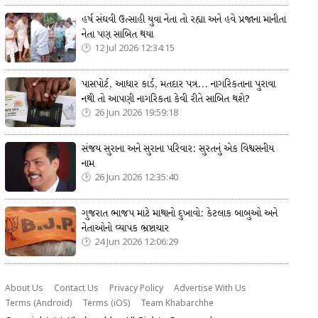
હર્ષ સંઘવી ઉત્સાહી યુવા નેતા તો રહ્યા અને હવે પ્રજાના માનીતા
નેતા પણ સાબિત થયા
12 Jul 2026 12:34:15
પાસપોર્ટ, આધાર કાર્ડ, મતદાર પત્ર... નાગરિકતાના પુરાવા
નથી તો આપણી નાગરિકતા કેવી રીતે સાબિત થશે?
26 Jun 2026 19:59:18
સંજય સુરાના અને સુરાના પરિવાર: સુરતનું એક વિશ્વસનીય
નામ
26 Jun 2026 12:35:40
ગુજરાત ભાજપ માટે માથાનો દુખાવો: કેટલાક બાબુઓ અને
નેતાઓનો વ્યાપક ભ્રષ્ટાચાર
24 Jun 2026 12:06:29
About Us
Contact Us
Privacy Policy
Advertise With Us
Terms (Android)
Terms (iOS)
Team Khabarchhe