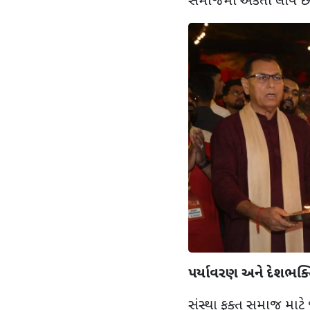
સમાજમાં એકતા લાવે છે.
પર્યાવરણ અને દેશભક્ત
સંસ્થા ફક્ત સમાજ માટે 