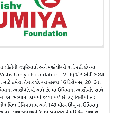
ં લોકોની જરૂરિયાતો અને મુશ્કેલીઓ વધી રહી છે ત્યાં
Vishv Umiya Foundation - VUF)
એક એવી સંસ્થા
માટે હંમેશા તૈયાર છે. આ સંસ્થા
16
ડિસેમ્બર
, 2016
ના
યાના આશીર્વાદથી ચાલે છે. મા ઉમિયાના આશીર્વાદ સાથે
આ સંસ્થાના કામમાં જોવા મળે છે. કર્ણાવતીમાં
80
ધીન વિશ્વ ઉમિયાધામ અને
143
મીટર ઊંચું મા ઉમિયાનું