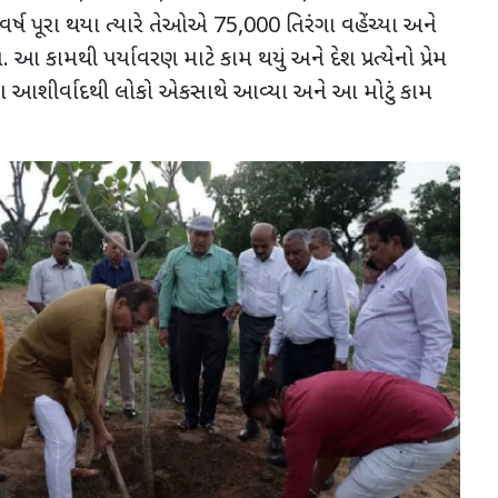
વર્ષ પૂરા થયા ત્યારે તેઓએ
75,000
તિરંગા વહેંચ્યા અને
. આ કામથી પર્યાવરણ માટે કામ થયું અને દેશ પ્રત્યેનો પ્રેમ
ા આશીર્વાદથી લોકો એકસાથે આવ્યા અને આ મોટું કામ