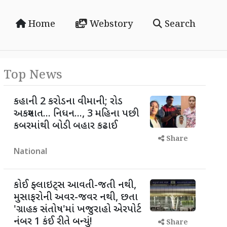
Home
Webstory
Search
Top News
કહાની 2 કરોડના વીમાની; રોડ
અકસ્માત... નિધન..., 3 મહિના પછી
કબરમાંથી બોડી બહાર કઢાઈ
Share
National
કોઈ ફ્લાઇટ્સ આવતી-જતી નથી,
મુસાફરોની અવર-જવર નથી, છતા
'ગ્રાહક સંતોષ'માં ખજુરાહો એરપોર્ટ
નંબર 1 કંઈ રીતે બન્યું!
Share