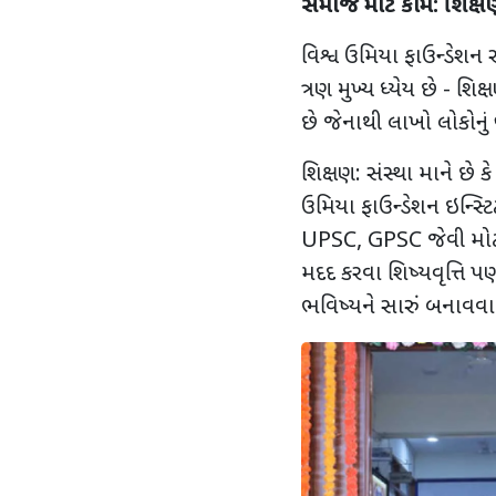
સમાજ માટે કામ: શિક્
વિશ્વ ઉમિયા ફાઉન્ડેશન 
ત્રણ મુખ્ય ધ્યેય છે - શિક્
છે જેનાથી લાખો લોકોનું જીવ
શિક્ષણ: સંસ્થા માને છે
ઉમિયા ફાઉન્ડેશન ઇન્સ્ટિ
UPSC, GPSC
જેવી મો
મદદ કરવા શિષ્યવૃત્તિ 
ભવિષ્યને સારું બનાવવા 