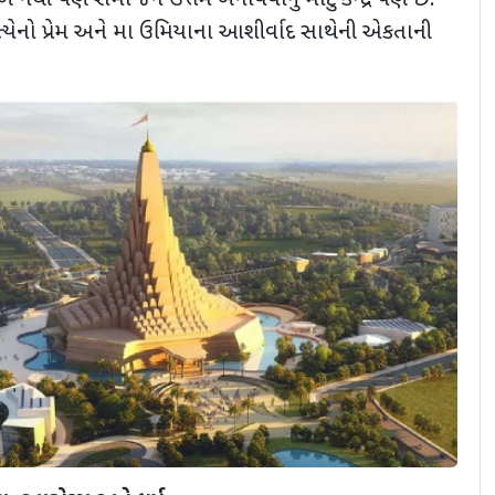
્થળ નથી પણ સમાજને ઉત્તમ બનાવવાનું મોટું કેન્દ્ર પણ છે.
ત્યેનો પ્રેમ અને મા ઉમિયાના આશીર્વાદ સાથેની એકતાની