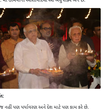
 મા ઉમિયાના આશીર્વાદથી આ બધું શક્ય બને છે.
િ:
જ નહીં પણ પર્યાવરણ અને દેશ માટે પણ કામ કરે છે.