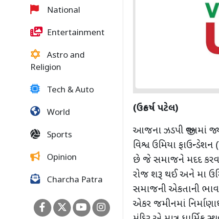
National
Entertainment
Astro and
Religion
Tech & Auto
(ઉત્કર્ષ પટેલ)
World
આજના ઝડપી જીવનમાં જ્યા
Sports
વિશ્વ ઉમિયા ફાઉન્ડેશન (
Opinion
છે જે સમાજને મદદ કરવા 
રોજ શરૂ થઈ અને મા ઉમિ
Charcha Patra
સમાજની એકતાની ભાવના 
એકર જમીનમાં નિર્માણા