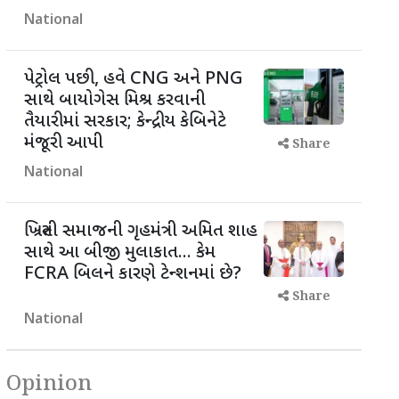
National
પેટ્રોલ પછી, હવે CNG અને PNG
સાથે બાયોગેસ મિશ્ર કરવાની
તૈયારીમાં સરકાર; કેન્દ્રીય કેબિનેટે
મંજૂરી આપી
Share
National
ખ્રિસ્તી સમાજની ગૃહમંત્રી અમિત શાહ
સાથે આ બીજી મુલાકાત... કેમ
FCRA બિલને કારણે ટેન્શનમાં છે?
Share
National
Opinion