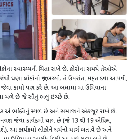
કોના સ્વાસ્થ્યની ચિંતા રાખે છે. કોરોના સમયે તેઓએ
થી ઘણા લોકોનો જીવ બચ્યો. તે ઉપરાંત
,
મફત દવા આપવી
,
જેવાં કામો પણ કરે છે. આ બધામાં મા ઉમિયાના
મળે છે જે સૌનું ભલું ઇચ્છે છે.
દિર એ ભક્તિનું સ્થળ છે અને સમાજને એકજૂટ રાખે છે.
નયજ્ઞ જેવા કાર્યક્રમો થાય છે (જે
13
થી
19
એપ્રિલ
,
ે). આ કાર્યક્રમો લોકોને ધર્મનો માર્ગ બતાવે છે અને