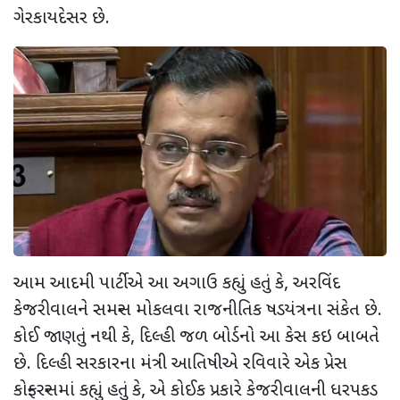
ગેરકાયદેસર છે.
આમ આદમી પાર્ટીએ આ અગાઉ કહ્યું હતું કે, અરવિંદ
કેજરીવાલને સમન્સ મોકલવા રાજનીતિક ષડયંત્રના સંકેત છે.
કોઈ જાણતું નથી કે, દિલ્હી જળ બોર્ડનો આ કેસ કઇ બાબતે
છે. દિલ્હી સરકારના મંત્રી આતિષીએ રવિવારે એક પ્રેસ
કોન્ફરન્સમાં કહ્યું હતું કે, એ કોઈક પ્રકારે કેજરીવાલની ધરપકડ