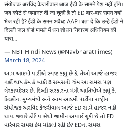
संयोजक अरविंद केजरीवाल आज ईडी के सामने पेश नहीं होंगे।
जब कोर्ट से जमानत दी जा चुकी है तो ED बार-बार समन क्यों
भेज रही है? ईडी के समन अवैध: AAP। बता दें कि उन्हें ईडी ने
दिल्ली जल बोर्ड मामले में धन शोधन निवारण अधिनियम की
धारा…
— NBT Hindi News (@NavbharatTimes)
March 18, 2024
આમ આદમી પાર્ટીએ સ્પષ્ટ કહ્યું છે કે, તેઓ આજે હાજર
નહીં થાય કેમ કે બાકી 8 સમન્સની જેમ આ સમન્સ પણ
ગેરકાયદેસર છે. દિલ્હી સરકારના મંત્રી આતિષીએ કહ્યું કે,
દિલ્હીના મુખ્યમંત્રી અને આમ આદમી પાર્ટીના રાષ્ટ્રીય
સંયોજક અરવિંદ કેજરીવાલ આજે ED સામે હાજર નહીં
થાય. જ્યારે કોર્ટ પાસેથી જામીન અપાઈ ચૂકી છે તો ED
વારંવાર સમન્સ કેમ મોકલી રહી છે? EDના સમન્સ