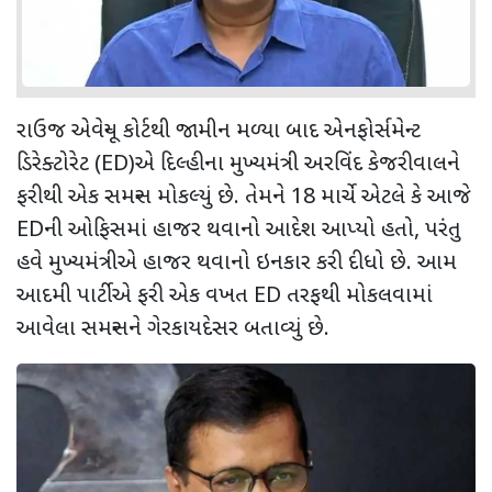
રાઉજ એવેન્યૂ કોર્ટથી જામીન મળ્યા બાદ એનફોર્સમેન્ટ
ડિરેક્ટોરેટ (ED)એ દિલ્હીના મુખ્યમંત્રી અરવિંદ કેજરીવાલને
ફરીથી એક સમન્સ મોકલ્યું છે. તેમને 18 માર્ચે એટલે કે આજે
EDની ઓફિસમાં હાજર થવાનો આદેશ આપ્યો હતો, પરંતુ
હવે મુખ્યમંત્રીએ હાજર થવાનો ઇનકાર કરી દીધો છે. આમ
આદમી પાર્ટીએ ફરી એક વખત ED તરફથી મોકલવામાં
આવેલા સમન્સને ગેરકાયદેસર બતાવ્યું છે.