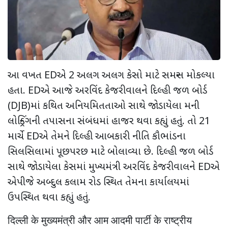
આ વખત EDએ 2 અલગ અલગ કેસો માટે સમન્સ મોકલ્યા
હતા. EDએ આજે અરવિંદ કેજરીવાલને દિલ્હી જળ બોર્ડ
(DJB)માં કથિત અનિયમિતતાઓ સાથે જોડાયેલા મની
લોન્ડ્રિંગની તપાસના સંબંધમાં હાજર થવા કહ્યું હતું. તો 21
માર્ચે EDએ તેમને દિલ્હી આબકારી નીતિ કૌભાંડના
સિલસિલામાં પૂછપરછ માટે બોલાવ્યા છે. દિલ્હી જળ બોર્ડ
સાથે જોડાયેલા કેસમાં મુખ્યમંત્રી અરવિંદ કેજરીવાલને EDએ
એપીજે અબ્દુલ કલામ રોડ સ્થિત તેમના કાર્યાલયમાં
ઉપસ્થિત થવા કહ્યું હતું.
दिल्ली के मुख्यमंत्री और आम आदमी पार्टी के राष्ट्रीय