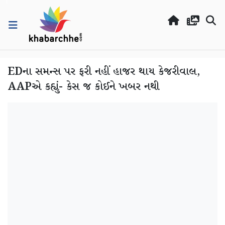
EDના સમન્સ પર ફરી નહીં હાજર થાય કેજરીવાલ,
AAPએ કહ્યું- કેસ જ કોઈને ખબર નથી