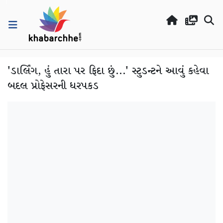
'ડાર્લિંગ, હું તારા પર ફિદા છું...' સ્ટુડન્ટને આવું કહેવા
બદલ પ્રોફેસરની ધરપકડ