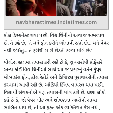
navbharattimes.indiatimes.com
કોલ ડિસ્કનેક્ટ થયા પછી
,
વિદ્યાર્થિનીનો અવાજ સંભળાય
છે
,
તે કહે છે
, '
તે મને ફોન કરીને બોલાવી રહ્યો છે... મને પેપર
નથી જોઈતું... તે ફરીથી મારી છેડતી કરવા માંગે છે.
'
પોલીસ હાલમાં તપાસ કરી રહી છે કે
,
શું આરોપી પ્રોફેસરે
અન્ય કોઈ વિદ્યાર્થિનીઓ સાથે આ જ પ્રકારનું વર્તન કર્યું છે.
મોબાઇલ ફોન
,
કોલ રેકોર્ડ અને ડિજિટલ પુરાવાઓની તપાસ
કરવામાં આવી રહી છે. ઓડિયો ક્લિપ વાયરલ થયા પછી
,
વિદ્યાર્થી સંગઠનોએ પણ તપાસની માંગ કરી છે. ઘણા લોકો
કહે છે કે
,
જો પેપર લીક અને શોષણના આરોપો સાચા
સાબિત થાય છે
,
તો આ ફક્ત એક વ્યક્તિગત કેસ નથી
,