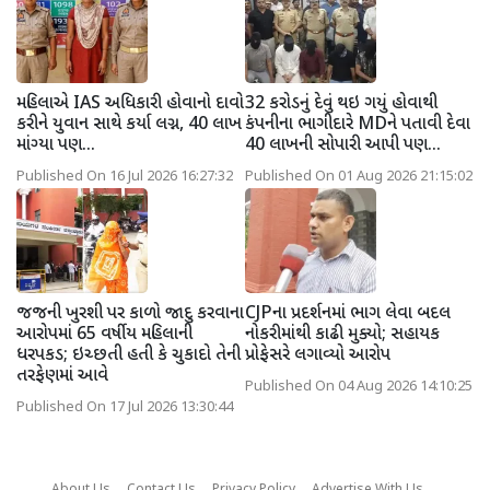
મહિલાએ IAS અધિકારી હોવાનો દાવો
32 કરોડનું દેવું થઇ ગયું હોવાથી
કરીને યુવાન સાથે કર્યા લગ્ન, 40 લાખ
કંપનીના ભાગીદારે MDને પતાવી દેવા
માંગ્યા પણ...
40 લાખની સોપારી આપી પણ...
Published On 16 Jul 2026 16:27:32
Published On 01 Aug 2026 21:15:02
જજની ખુરશી પર કાળો જાદુ કરવાના
CJPના પ્રદર્શનમાં ભાગ લેવા બદલ
આરોપમાં 65 વર્ષીય મહિલાની
નોકરીમાંથી કાઢી મુક્યો; સહાયક
ધરપકડ; ઇચ્છતી હતી કે ચુકાદો તેની
પ્રોફેસરે લગાવ્યો આરોપ
તરફેણમાં આવે
Published On 04 Aug 2026 14:10:25
Published On 17 Jul 2026 13:30:44
About Us
Contact Us
Privacy Policy
Advertise With Us