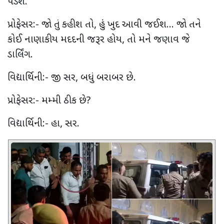
પડશે.
પ્રોફેસર:- જો તું કહીશ તો
,
હું ખુદ આવી જઈશ... જો તને
કોઈ નાણાકીય મદદની જરૂર હોય
,
તો મને જણાવ જે
ડાર્લિંગ.
વિદ્યાર્થિની:- જી સર
,
બધું બરાબર છે.
પ્રોફેસર:- મમ્મી ઠીક છે
?
વિદ્યાર્થિની:- હા
,
સર.