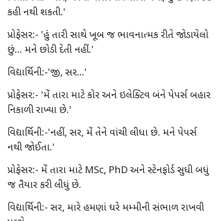
કહી નથી શકતી.
'
પ્રોફેસર:-
'
હું તારી સાથે ખૂબ જ ભાવનાત્મક રીતે જોડાયેલો
છું... મને છોડી દેતી નહીં.
'
વિદ્યાર્થિની:-
'
જી
,
સર...
'
પ્રોફેસર:-
'
મેં તારા માટે કોર અને ઇલેક્ટિવ બંને પેપર્સ બહાર
નિકાળી રાખ્યા છે.
'
વિદ્યાર્થિની:-
'
નહીં
,
સર
,
મેં તેને વાંચી લીધા છે. મને પેપર્સ
નથી જોઈતા.
'
પ્રોફેસર:- મેં તારા માટે
MSc, PhD
અને સ્ટેનફોર્ડ સુધી બધું
જ તૈયાર કરી લીધું છે.
વિદ્યાર્થિની:- સર
,
મારે હમણાં ઘરે મમ્મીની સંભાળ રાખવી