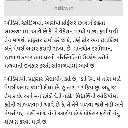
ndtv.in
ઓડિયો રેકોર્ડિંગમાં
,
આરોપી પ્રોફેસર છાત્રાને કહેતા
સાંભળવામાં આવે છે કે
,
તે વેકેશન પરથી પાછા ફર્યા પછી
તેને મળશે. પ્રોફેસર દાવો કરે છે કે
,
તેણે કોર અને ઇલેક્ટિવ
બંને પેપર્સ બહાર કરાવી રાખ્યા છે. વાતચીત દરમિયાન
,
છાત્રા વારંવાર તેના ઘરની પરિસ્થિતિનો ઉલ્લેખ કરીને
મળવાનો ઇનકાર કરતી સાંભળવામાં આવે છે.
ઓડિયોમાં
,
પ્રોફેસર વિદ્યાર્થીને કહે છે
, '
ડાર્લિંગ
,
મેં તારા માટે
પેપર્સ બહાર કરાવી દીધા છે. હું તારા પર ફિદા છું. બધું જ
તૈયાર છે. અને મને છોડી દેતી નહીં.
'
વિદ્યાર્થિની ઓડિયોમાં
કહેતી સાંભળવામાં આવે છે કે
,
તે તેને મળવા જશે નહીં અને
પેપર્સ પણ નહીં માંગે. તેનો આરોપ છે કે પ્રોફેસર ફરીથી તેનું
શોષણ કરવા માંગે છે.