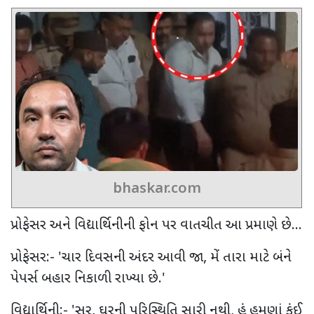
bhaskar.com
પ્રોફેસર અને વિદ્યાર્થિનીની ફોન પર વાતચીત આ પ્રમાણે છે...
પ્રોફેસર:-
'
ચાર દિવસની અંદર આવી જા
,
મેં તારા માટે બંને
પેપર્સ બહાર નિકાળી રાખ્યા છે.
'
વિદ્યાર્થિની:-
'
સર
,
ઘરની પરિસ્થિતિ સારી નથી
,
હું હમણાં કંઈ