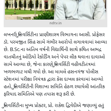
ndtv.in
લખનઉ યુનિવર્સિટીના પ્રાણીશાસ્ત્ર વિભાગના આસી. પ્રોફેસર
ડૉ. પરમજીત સિંહ સામે ગંભીર આરોપો લગાવવામાં આવ્યા
છે.
B.Sc.
ના અંતિમ વર્ષની વિદ્યાર્થિની સાથે કથિત અભદ્ર
વાતચીતનું ઓડિયો રેકોર્ડિંગ અને પેપર લીક થવાના દાવાઓ
સામે આવ્યા છે
,
જેના કારણે યુનિવર્સિટી વહીવટીતંત્રમાં
ખળભળાટ મચી ગયો છે. આ મામલે હસનગંજ પોલીસ
સ્ટેશનમાં પરીક્ષા નિયંત્રક દ્વારા કેસ દાખલ કરવામાં આવ્યો
હતો. યુનિવર્સિટીની વિશાખા સમિતિ હેઠળ રચાયેલી આંતરિક
ફરિયાદ સમિતિએ પણ તપાસ શરૂ કરી છે.
યુનિવર્સિટીના મુખ્ય પ્રોક્ટર
,
પ્રો. રાકેશ દ્વિવેદીએ જણાવ્યું હતું