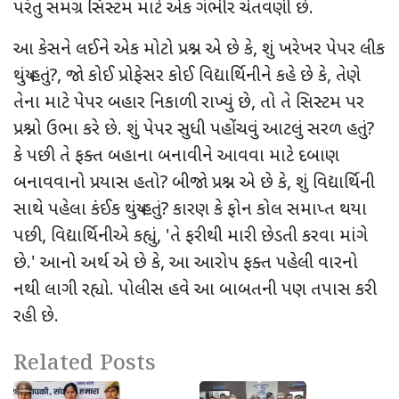
પરંતુ સમગ્ર સિસ્ટમ માટે એક ગંભીર ચેતવણી છે.
આ કેસને લઈને એક મોટો પ્રશ્ન એ છે કે
,
શું ખરેખર પેપર લીક
થયું હતું
?,
જો કોઈ પ્રોફેસર કોઈ વિદ્યાર્થિનીને કહે છે કે
,
તેણે
તેના માટે પેપર બહાર નિકાળી રાખ્યું છે
,
તો તે સિસ્ટમ પર
પ્રશ્નો ઉભા કરે છે. શું પેપર સુધી પહોંચવું આટલું સરળ હતું
?
કે પછી તે ફક્ત બહાના બનાવીને આવવા માટે દબાણ
બનાવવાનો પ્રયાસ હતો
?
બીજો પ્રશ્ન એ છે કે
,
શું વિદ્યાર્થિની
સાથે પહેલા કંઈક થયું હતું
?
કારણ કે ફોન કોલ સમાપ્ત થયા
પછી
,
વિદ્યાર્થિનીએ કહ્યું
, '
તે ફરીથી મારી છેડતી કરવા માંગે
છે.
'
આનો અર્થ એ છે કે
,
આ આરોપ ફક્ત પહેલી વારનો
નથી લાગી રહ્યો. પોલીસ હવે આ બાબતની પણ તપાસ કરી
રહી છે.
Related Posts