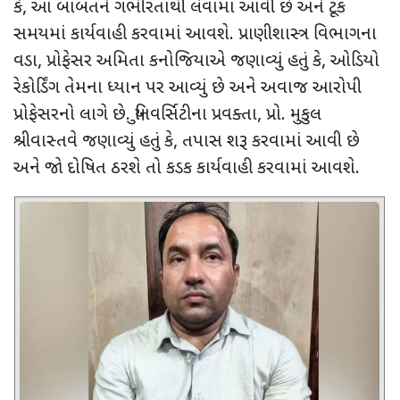
કે
,
આ બાબતને ગંભીરતાથી લેવામાં આવી છે અને ટૂંક
સમયમાં કાર્યવાહી કરવામાં આવશે. પ્રાણીશાસ્ત્ર વિભાગના
વડા
,
પ્રોફેસર અમિતા કનોજિયાએ જણાવ્યું હતું કે
,
ઓડિયો
રેકોર્ડિંગ તેમના ધ્યાન પર આવ્યું છે અને અવાજ આરોપી
પ્રોફેસરનો લાગે છે. યુનિવર્સિટીના પ્રવક્તા
,
પ્રો. મુકુલ
શ્રીવાસ્તવે જણાવ્યું હતું કે
,
તપાસ શરૂ કરવામાં આવી છે
અને જો દોષિત ઠરશે તો કડક કાર્યવાહી કરવામાં આવશે.