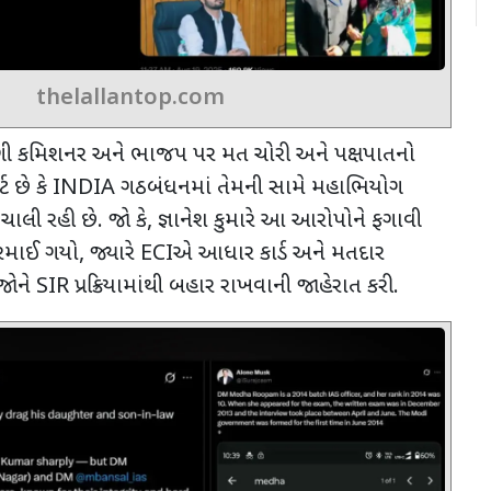
thelallantop.com
ૂંટણી કમિશનર અને ભાજપ પર મત ચોરી અને પક્ષપાતનો
ટ છે કે
INDIA
ગઠબંધનમાં તેમની સામે મહાભિયોગ
 ચાલી રહી છે. જો કે
,
જ્ઞાનેશ કુમારે આ આરોપોને ફગાવી
ગરમાઈ ગયો
,
જ્યારે
ECI
એ આધાર કાર્ડ અને મતદાર
જોને
SIR
પ્રક્રિયામાંથી બહાર રાખવાની જાહેરાત કરી.