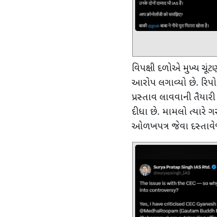
વિપક્ષી દળોએ મુખ્ય ચ
આરોપ લગાવ્યો છે. રિપોર્
પ્રસ્તાવ લાવવાની તૈયારી
દીધા છે.
મામલો ત્યારે 
ઓળખપત્ર જેવા દસ્તાવે