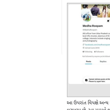
આ ઉપરાંત
વિપક્ષે અન્