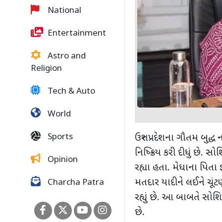
National
Entertainment
Astro and
Religion
Tech & Auto
World
Sports
ઉત્તર પ્રદેશના ગૌતમ બુદ્
નિષ્ક્રિય કરી દીધું છે. 
Opinion
રહ્યા હતા. મેધાના પિતા 
મતદાર યાદીને લઈને ચૂંટ
Charcha Patra
રહ્યું છે. આ બાબતે સોશ
છે.