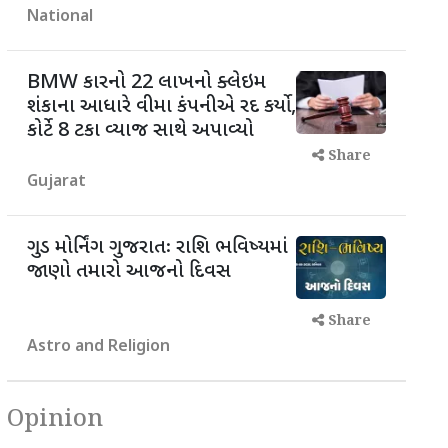
National
BMW કારનો 22 લાખનો ક્લેઇમ
શંકાના આધારે વીમા કંપનીએ રદ કર્યો,
કોર્ટે 8 ટકા વ્યાજ સાથે અપાવ્યો
Share
Gujarat
ગુડ મોર્નિંગ ગુજરાતઃ રાશિ ભવિષ્યમાં
જાણો તમારો આજનો દિવસ
Share
Astro and Religion
Opinion