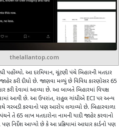
thelallantop.com
સુધી પહોંચ્યો. આ દરમિયાન
,
ચૂંટણી પંચે બિહારની મતદાર
ોલ જાહેર કરી દીધો છે. જાણવા મળ્યું છે વિવિધ કારણોસર
65
 કરી દેવામાં આવ્યા છે. આ બાબતે બિહારમાં વિપક્ષ
ઢવામાં આવી છે. આ ઉપરાંત
,
રાહુલ ગાંધીએ
ECI
પર અન્ય
સાથે ગરબડી કરવાનો પણ આરોપ લગાવ્યો છે.
બિહારવાળા
ી પંચને તે
65
લાખ મતદારોના નામની યાદી જાહેર કરવાનો
 પણ નિર્દેશ આપ્યો છે કે આ પ્રક્રિયામાં આધાર કાર્ડનો પણ