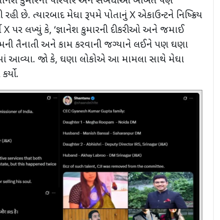
્ઞાનેશ કુમારના પરિવાર અને સંબંધીઓ બાબતે પણ
રહી છે. ત્યારબાદ
મેધા રૂપમે પોતાનું
X
એકાઉન્ટને નિષ્ક્રિય
સે
X
પર લખ્યું કે
, ‘
જ્ઞાનેશ કુમારની દીકરીઓ અને જમાઈ
. તેમની તૈનાતી અને કામ કરવાની જગ્યાને લઈને પણ ઘણા
ં આવ્યા. જો કે
,
ઘણા લોકોએ આ મામલા સાથે મેઘા
ર્યો.