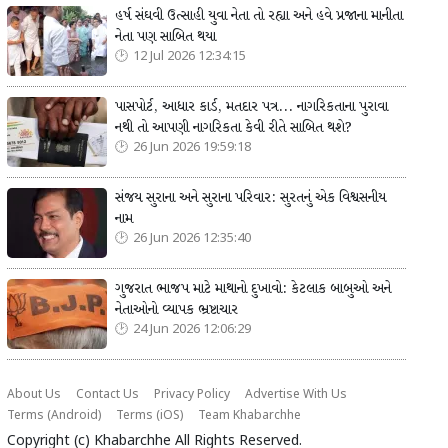
હર્ષ સંઘવી ઉત્સાહી યુવા નેતા તો રહ્યા અને હવે પ્રજાના માનીતા
નેતા પણ સાબિત થયા
12 Jul 2026 12:34:15
પાસપોર્ટ, આધાર કાર્ડ, મતદાર પત્ર... નાગરિકતાના પુરાવા
નથી તો આપણી નાગરિકતા કેવી રીતે સાબિત થશે?
26 Jun 2026 19:59:18
સંજય સુરાના અને સુરાના પરિવાર: સુરતનું એક વિશ્વસનીય
નામ
26 Jun 2026 12:35:40
ગુજરાત ભાજપ માટે માથાનો દુખાવો: કેટલાક બાબુઓ અને
નેતાઓનો વ્યાપક ભ્રષ્ટાચાર
24 Jun 2026 12:06:29
About Us
Contact Us
Privacy Policy
Advertise With Us
Terms (Android)
Terms (iOS)
Team Khabarchhe
Copyright (c)
Khabarchhe
All Rights Reserved.