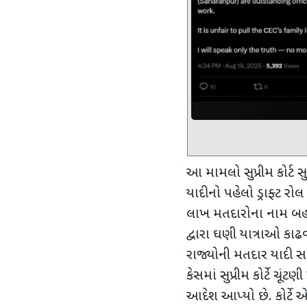
આ મામલો સુપ્રીમ કોર્ટ 
યાદીનો પહેલો ડ્રાફ્ટ ર
લાખ મતદારોના નામ બહાર
દ્વારા ઘણી યાત્રાઓ કા
રાજ્યોની મતદાર યાદી 
કેસમાં
સુપ્રીમ કોર્ટે ચૂંટણ
આદેશ આપ્યો છે. કોર્ટે એ