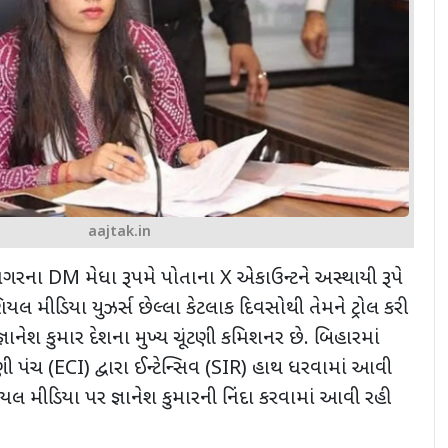
aajtak.in
ધ નગરના
DM
મેધા રૂપમે પોતાના
X
એકાઉન્ટને અસ્થાયી રૂપે
સોશિયલ મીડિયા યુઝર્સ છેલ્લા કેટલાક દિવસોથી તેમને ટ્રોલ કરી
જ્ઞાનેશ કુમાર દેશના મુખ્ય ચૂંટણી કમિશનર છે. બિહારમાં
ણી પંચ (
ECI)
દ્વારા ઈન્ટેન્સિવ (
SIR)
હાથ ધરવામાં આવી
િયલ મીડિયા પર જ્ઞાનેશ કુમારની નિંદા કરવામાં આવી રહી