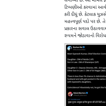
લગાવ્યા છે. આ મામલે
જ
ટિપ્પણીઓ કરવામાં આવી 
કરી દીધું છે.
કેટલાક યુઝર્
મહત્ત્વપૂર્ણ પદો પર છે
પ્રકારના સવાલ ઉઠાવવામા
રુપમને જોડાવાનો વિરોધ ક