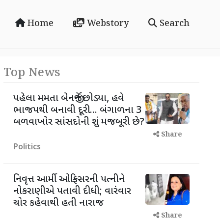
Home
Webstory
Search
Top News
પહેલા મમતા બેનર્જીને છોડ્યા, હવે
ભાજપથી બનાવી દૂરી... બંગાળના 3
બળવાખોર સાંસદોની શું મજબૂરી છે?
Share
Politics
નિવૃત્ત આર્મી ઓફિસરની પત્નીને
નોકરાણીએ પતાવી દીધી; વારંવાર
ચોર કહેવાથી હતી નારાજ
Share