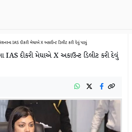
કમિશનરના IAS દીકરી મેઘાએ X અકાઉન્ટ ડિલીટ કરી દેવું પડ્યું
ા IAS દીકરી મેઘાએ X અકાઉન્ટ ડિલીટ કરી દેવું