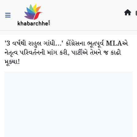
'3 વર્ષથી રાહુલ ગાંધી...' કોંગ્રેસના ભૂતપૂર્વ MLAએ
નેતૃત્વ પરિવર્તનની માંગ કરી, પાર્ટીએ તેમને જ કાઢી
મૂક્યા!