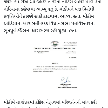
કોંગ્રેસ કમિટીએ આ જાહેરાત કરતી નોટિસ બહાર પાડી હતી.
નોટિસમાં કહેવામાં આવ્યું હતું કે
,
મોકીમને પક્ષ વિરોધી
પ્રવૃત્તિઓને કારણે હાંકી કાઢવામાં આવ્યા હતા. મોકીમ
ઓડિશાના બારાબતી-કટક વિધાનસભા મતવિસ્તારના
ભૂતપૂર્વ કોંગ્રેસના ધારાસભ્ય રહી ચુક્યા હતા.
મોકીમે તાજેતરમાં કોંગ્રેસ નેતૃત્વમાં પરિવર્તનની માંગ કરી