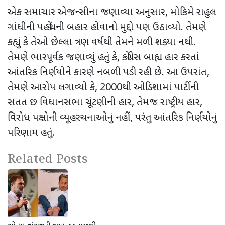
એક સમાચાર એજન્સીના જણાવ્યા અનુસાર
,
મોકિમે રાહુલ
ગાંધીની પહોંચની બહાર હોવાનો મુદ્દો પણ ઉઠાવ્યો. તેમણે
કહ્યું કે તેઓ છેલ્લા ત્રણ વર્ષથી તેમને મળી શક્યા નથી.
તેમણે ભારપૂર્વક જણાવ્યું હતું કે
,
કોંગ્રેસ બાહ્ય હાર કરતાં
આંતરિક નિર્ણયોને કારણે નબળી પડી રહી છે. આ ઉપરાંત
,
તેમણે આરોપ લગાવ્યો કે
, 2000
થી ઓડિશામાં પાર્ટીની
સતત છ વિધાનસભા ચૂંટણીની હાર
,
તેમજ રાષ્ટ્રીય હાર
,
વિરોધ પક્ષોની વ્યૂહરચનાઓનું નહીં
,
પરંતુ આંતરિક નિર્ણયોનું
પરિણામ હતું.
Related Posts