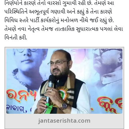
નિર્ણયોને કારણે તેનો વારસો ગુમાવી રહી છે. તેમણે આ
પરિસ્થિતિને અભૂતપૂર્વ ગણાવી અને કહ્યું કે તેના કારણે
વિવિધ સ્તરે પાર્ટી કાર્યકરોનું મનોબળ નીચે જઈ રહ્યું છે.
તેમણે નવા નેતૃત્વ તેમજ તાત્કાલિક સુધારાત્મક પગલાં લેવા
વિનંતી કરી.
jantaserishta.com