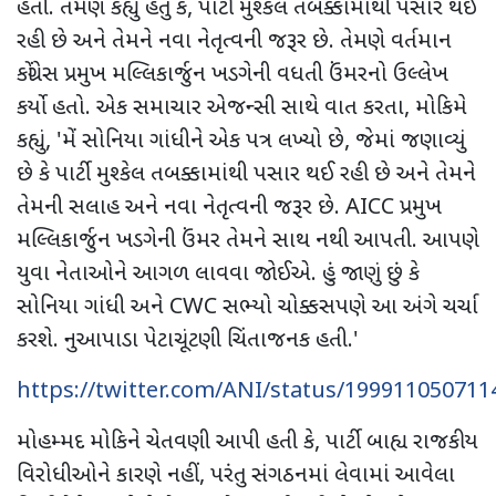
હતી. તેમણે કહ્યું હતું કે
,
પાર્ટી મુશ્કેલ તબક્કામાંથી પસાર થઈ
રહી છે અને તેમને નવા નેતૃત્વની જરૂર છે. તેમણે વર્તમાન
કોંગ્રેસ પ્રમુખ મલ્લિકાર્જુન ખડગેની વધતી ઉંમરનો ઉલ્લેખ
કર્યો હતો. એક સમાચાર એજન્સી સાથે વાત કરતા
,
મોકિમે
કહ્યું
, '
મેં સોનિયા ગાંધીને એક પત્ર લખ્યો છે
,
જેમાં જણાવ્યું
છે કે પાર્ટી મુશ્કેલ તબક્કામાંથી પસાર થઈ રહી છે અને તેમને
તેમની સલાહ અને નવા નેતૃત્વની જરૂર છે.
AICC
પ્રમુખ
મલ્લિકાર્જુન ખડગેની ઉંમર તેમને સાથ નથી આપતી. આપણે
યુવા નેતાઓને આગળ લાવવા જોઈએ. હું જાણું છું કે
સોનિયા ગાંધી અને
CWC
સભ્યો ચોક્કસપણે આ અંગે ચર્ચા
કરશે. નુઆપાડા પેટાચૂંટણી ચિંતાજનક હતી.
'
https://twitter.com/ANI/status/19991105071
મોહમ્મદ મોકિને ચેતવણી આપી હતી કે
,
પાર્ટી બાહ્ય રાજકીય
વિરોધીઓને કારણે નહીં
,
પરંતુ સંગઠનમાં લેવામાં આવેલા