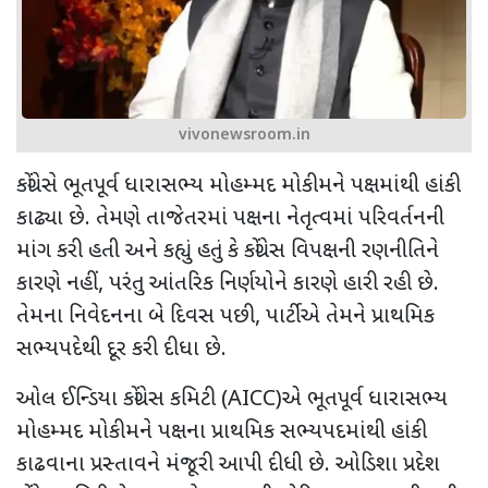
vivonewsroom.in
કોંગ્રેસે ભૂતપૂર્વ ધારાસભ્ય મોહમ્મદ મોકીમને પક્ષમાંથી હાંકી
કાઢ્યા છે. તેમણે તાજેતરમાં પક્ષના નેતૃત્વમાં પરિવર્તનની
માંગ કરી હતી અને કહ્યું હતું કે કોંગ્રેસ વિપક્ષની રણનીતિને
કારણે નહીં
,
પરંતુ આંતરિક નિર્ણયોને કારણે હારી રહી છે.
તેમના નિવેદનના બે દિવસ પછી
,
પાર્ટીએ તેમને પ્રાથમિક
સભ્યપદેથી દૂર કરી દીધા છે.
ઓલ ઈન્ડિયા કોંગ્રેસ કમિટી (
AICC)
એ ભૂતપૂર્વ ધારાસભ્ય
મોહમ્મદ મોકીમને પક્ષના પ્રાથમિક સભ્યપદમાંથી હાંકી
કાઢવાના પ્રસ્તાવને મંજૂરી આપી દીધી છે. ઓડિશા પ્રદેશ