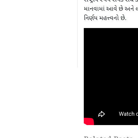
રાષ્ટ્રીય સ્વંય સેવક સંઘ
માનવામાં આવે છે અને લ
નિર્ણય મહત્ત્વનો છે.