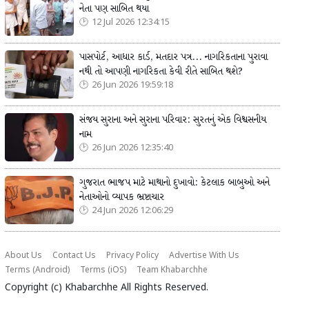
નેતા પણ સાબિત થયા
12 Jul 2026 12:34:15
પાસપોર્ટ, આધાર કાર્ડ, મતદાર પત્ર... નાગરિકતાના પુરાવા
નથી તો આપણી નાગરિકતા કેવી રીતે સાબિત થશે?
26 Jun 2026 19:59:18
સંજય સુરાના અને સુરાના પરિવાર: સુરતનું એક વિશ્વસનીય
નામ
26 Jun 2026 12:35:40
ગુજરાત ભાજપ માટે માથાનો દુખાવો: કેટલાક બાબુઓ અને
નેતાઓનો વ્યાપક ભ્રષ્ટાચાર
24 Jun 2026 12:06:29
About Us
Contact Us
Privacy Policy
Advertise With Us
Terms (Android)
Terms (iOS)
Team Khabarchhe
Copyright (c)
Khabarchhe
All Rights Reserved.