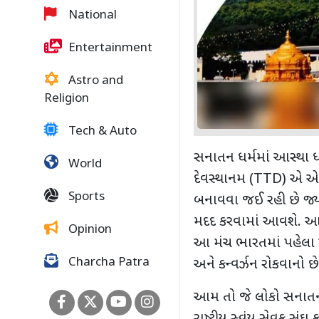
National
Entertainment
Astro and
Religion
Tech & Auto
સનાતન ધર્મમાં આસ્થા ધ
World
દેવસ્થાનમ (TTD) એ એક મ
Sports
બનાવવા જઈ રહી છે જ્યા
મદદ કરવામાં આવશે. આ વિ
Opinion
આ મંચ ભારતમાં પહેલા પ્રક
Charcha Patra
અને કન્વર્ઝન રોકવાનો છે
આમ તો જે લોકો સનાતન ધર