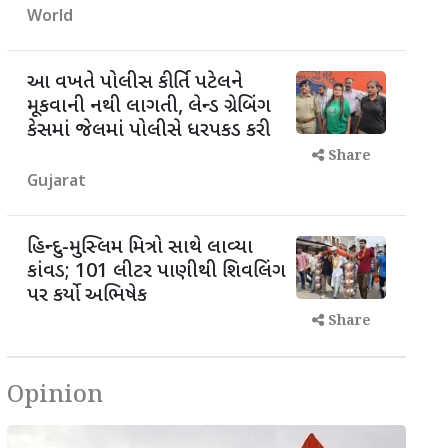
World
આ વખતે પોલીસ કીર્તિ પટેલને
મૂકવાની નથી લાગતી, લેન્ડ ગ્રેબિંગ
કેસમાં જેલમાં પોલીસે ધરપકડ કરી
Share
Gujarat
હિન્દુ-મુસ્લિમ મિત્રો સાથે લાવ્યા
કાંવડ; 101 લીટર પાણીથી શિવલિંગ
પર કર્યો અભિષેક
Share
Opinion