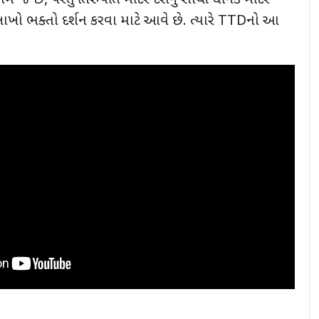
 કામ જ છે, પરંતુ તિરુપતિ મંદિર દેશનું સૌથી ધનિક મંદિર
ાખો ભક્તો દર્શન કરવા માટે આવે છે. ત્યારે TTDનો આ