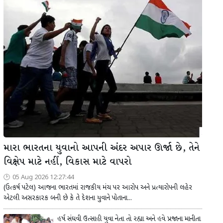
મારા ભારતના યુવાનો આપની અંદર અપાર ઊર્જા છે, તેને
વિક્ષેપ માટે નહીં, વિકાસ માટે વાપરો
05 Aug 2026 12:27:44
(ઉત્કર્ષ પટેલ) આજના ભારતમાં રાજકીય મંચ પર આરોપ અને પ્રત્યારોપની લહેર
એટલી અસરકારક બની છે કે તે દેશના યુવાને પોતાના...
હર્ષ સંઘવી ઉત્સાહી યુવા નેતા તો રહ્યા અને હવે પ્રજાના માનીતા