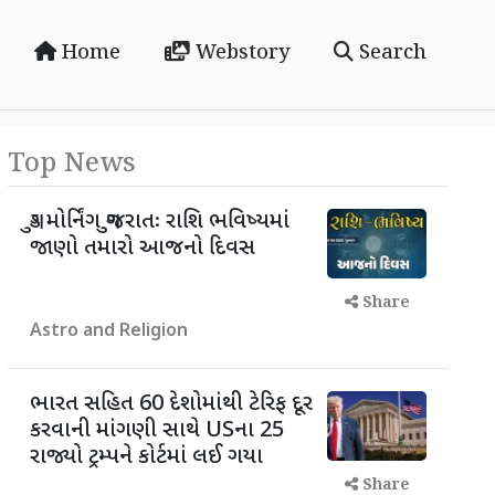
Home
Webstory
Search
Top News
ગુડ મોર્નિંગ ગુજરાતઃ રાશિ ભવિષ્યમાં
જાણો તમારો આજનો દિવસ
Share
Astro and Religion
ભારત સહિત 60 દેશોમાંથી ટેરિફ દૂર
કરવાની માંગણી સાથે USના 25
રાજ્યો ટ્રમ્પને કોર્ટમાં લઈ ગયા
Share