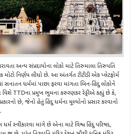
રાવતા અન્ય સંપ્રદાયોના લોકો માટે તિરુમાલા તિરુપતિ
ોટો નિર્ણય લીધો છે. આ અંતર્ગત ટીટીડી એક પ્લેટફોર્મ
ં સનાતન ધર્મમાં પાછા ફરવા માંગતા બિન-હિંદુ લોકોને
શે TTDના પ્રમુખ ભુમના કરુરણકર રેડ્ડીએ કહ્યું છે કે,
ારનો છે, જેનો હેતું હિંદુ ધર્મના મૂલ્યોનો પ્રસાર કરવાનો
.
્મ સ્વીકારવા માંગે છે એના માટે વિશ્વ હિંદુ પરિષદ,