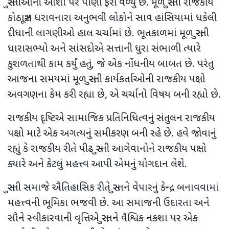
સુરતીઓની આશા પર પાણી ફરી વળ્યું છે. મૂળ સુરતી રાજકીય
કોઠાસૂઝ ધરાવનારા અનુભવી લોકોને સાવ હાંસિયામાં ધકેલી
દીધાની લાગણીઓ હાલ ચર્ચામાં છે. ભૂતકાળમાં મૂળ સુરતી
ધારાસભ્યો અને સાંસદોએ સત્તાની ધુરા સંભાળી ત્યારે
કુશળતાથી કામ કર્યું હતું, જે એક નોંધનીય બાબત છે. પરંતુ
આજના સમયમાં મૂળ સુરતી કાર્યકર્તાઓની રાજકીય પક્ષો
અવગણના કેમ કરી રહ્યા છે, એ ચર્ચાનો વિષય બની રહ્યો છે.
રાજકીય દૃષ્ટિએ સામાજિક પ્રતિનિધિત્વનું સંતુલન રાજકીય
પક્ષો માટે એક અગત્યનું સમીકરણ બની રહે છે. હવે જોવાનું
રહ્યું કે રાજકીય રીતે પીઢ સુરતી આગેવાનોને રાજકીય પક્ષો
ક્યારે અને કેટલું મહત્ત્વ આપી એમનું યોગદાન લેશે.
સુરતી સમાજે ઐતિહાસિક રીતે સુરતને વેપારનું કેન્દ્ર બનાવવામાં
મહત્ત્વની ભૂમિકા ભજવી છે. આ સમાજની ઉદારતા અને
સૌને સ્વીકારવાની વૃત્તિએ સુરતને વૈશ્વિક નકશા પર એક