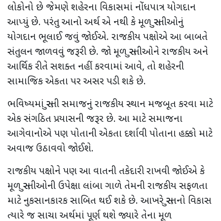
લોકોનો છે જેમણે શહેરના વિકાસમાં નોંધપાત્ર યોગદાન
આપ્યું છે. પરંતુ આનો અર્થ એ નથી કે મૂળ સુરતીઓનું
યોગદાન ભૂલાઈ જવું જોઈએ. રાજકીય પક્ષોએ આ બાબતે
સંતુલન જાળવવું જરૂરી છે. જો મૂળ સુરતીઓને રાજકીય અને
આર્થિક રીતે સશક્ત નહીં કરવામાં આવે, તો શહેરની
સામાજિક એકતા પર અસર પડી શકે છે.
ભવિષ્યમાં સુરતી સમાજનું રાજકીય સ્થાન મજબૂત કરવા માટે
એક સંગઠિત પ્રયાસની જરૂર છે. આ માટે સમાજના
આગેવાનોએ પણ પોતાની એકતા દર્શાવી પોતાના હક્કો માટે
અવાજ ઉઠાવવો જોઈશે.
રાજકીય પક્ષોને પણ આ વાતની તકેદારી રાખવી જોઈએ કે
મૂળ સુરતીઓની ઉપેક્ષા લાંબા ગાળે તેમની રાજકીય સફળતા
માટે નુકસાનકારક સાબિત થઈ શકે છે. આખરે સુરતનો વિકાસ
ત્યારે જ સાચા અર્થમાં પૂર્ણ થશે જ્યારે તેના મૂળ