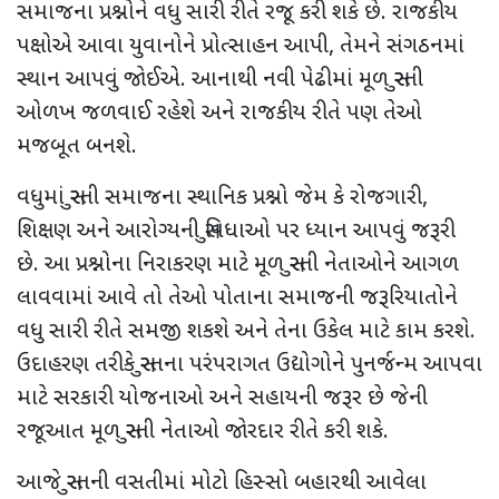
સમાજના પ્રશ્નોને વધુ સારી રીતે રજૂ કરી શકે છે. રાજકીય
પક્ષોએ આવા યુવાનોને પ્રોત્સાહન આપી, તેમને સંગઠનમાં
સ્થાન આપવું જોઈએ. આનાથી નવી પેઢીમાં મૂળ સુરતી
ઓળખ જળવાઈ રહેશે અને રાજકીય રીતે પણ તેઓ
મજબૂત બનશે.
વધુમાં સુરતી સમાજના સ્થાનિક પ્રશ્નો જેમ કે રોજગારી,
શિક્ષણ અને આરોગ્યની સુવિધાઓ પર ધ્યાન આપવું જરૂરી
છે. આ પ્રશ્નોના નિરાકરણ માટે મૂળ સુરતી નેતાઓને આગળ
લાવવામાં આવે તો તેઓ પોતાના સમાજની જરૂરિયાતોને
વધુ સારી રીતે સમજી શકશે અને તેના ઉકેલ માટે કામ કરશે.
ઉદાહરણ તરીકે સુરતના પરંપરાગત ઉદ્યોગોને પુનર્જન્મ આપવા
માટે સરકારી યોજનાઓ અને સહાયની જરૂર છે જેની
રજૂઆત મૂળ સુરતી નેતાઓ જોરદાર રીતે કરી શકે.
આજે સુરતની વસતીમાં મોટો હિસ્સો બહારથી આવેલા