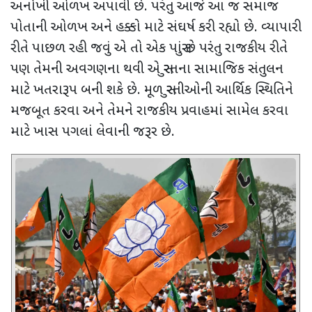
અનોખી ઓળખ અપાવી છે. પરંતુ આજે આ જ સમાજ
પોતાની ઓળખ અને હક્કો માટે સંઘર્ષ કરી રહ્યો છે. વ્યાપારી
રીતે પાછળ રહી જવું એ તો એક પાસું છે પરંતુ રાજકીય રીતે
પણ તેમની અવગણના થવી એ સુરતના સામાજિક સંતુલન
માટે ખતરારૂપ બની શકે છે. મૂળ સુરતીઓની આર્થિક સ્થિતિને
મજબૂત કરવા અને તેમને રાજકીય પ્રવાહમાં સામેલ કરવા
માટે ખાસ પગલાં લેવાની જરૂર છે.