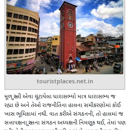
touristplaces.net.in
મૂળ સુરતી એવા ચૂંટાયેલા ધારાસભ્યો માત્ર ધારાસભ્ય જ
રહ્યા છે અને તેઓ રાજનીતિના હાલના સમીકરણોમાં કોઈ
ખાસ ભૂમિકામાં નથી. વાત કરીએ સંગઠનની, તો હાલમાં જ
સત્તાપક્ષના સુરતના સંગઠન અધ્યક્ષની નિમણૂક થઈ, તેમાં પણ