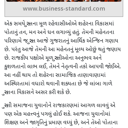
www.business-standard.com
એક સમયે સુરતના મૂળ રહેવાસીઓએ શહેરના વિકાસમાં
પોતાનું તન, મન અને ધન લગાવ્યું હતું. તેમની મહેનતના
પરિણામે જ સુરત આજે ગુજરાતનું આર્થિક એન્જિન ગણાય
છે. પરંતુ આજે તેમની આ મહેનતનું મૂલ્ય ઓછું થતું જણાય
છે. રાજકીય પક્ષોએ મૂળ સુરતીઓના અનુભવ અને
કુશળતાનો લાભ લઈ, તેમને નેતૃત્વની તકો આપવી જોઈએ.
આ નહીં થાય તો શહેરના સામાજિક તાણાવાણામાં
અસ્થિરતામાં વધારો થવાની શક્યતા છે જે લાંબા ગાળે
સુરતના વિકાસને અસર કરી શકે છે.
સુરતી સમાજના યુવાનોને રાજકારણમાં આગળ લાવવું એ
પણ એક મહત્ત્વનું પગલું હોઈ શકે. આજના યુવાનોમાં
શિક્ષણ અને જાગૃતિનું પ્રમાણ વધ્યું છે, અને તેઓ પોતાના