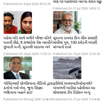
લીક પર પહેલીવાર બોલ્યા રાઘવ ચઢ્ઢા
Published On 24 Jul 2026 20:15:20
Published On 31 Jul 2026 14:50:13
પહેલા પતિ સાથે મળીને બીજા પતિને
સુરતના ડાયમંડ કિંગ ધીરુ રામાણી
પતાવી દીધો, 8 રાજ્યોમાં વેશ બદલીને
માલીમાં ગુમ, 100 કરોડની ખંડણી
છુપાતી પત્ની, સુરતથી પકડાયા બંને
માંગ્યાનો દાવો
Published On 24 Jul 2026 11:30:14
Published On 16 Jul 2026 13:33:28
ગોવિંદભાઈ ધોળકિયાના વીડિયો દ્વારા
ફરી મેઘો ધબધબાટી બોલાવશે?
ઠગોનો નવો ખેલ, જૂના સિક્કા
બંગાળની ખાડીમાં પહેલીવાર આ
ખરીદવાના બહાને કાંડ!
ચોમાસામાં ડીપ ડિપ્રેશન બન્યું
Published On 09 Aug 2026 12:46:43
Published On 27 Jul 2026 17:54:46