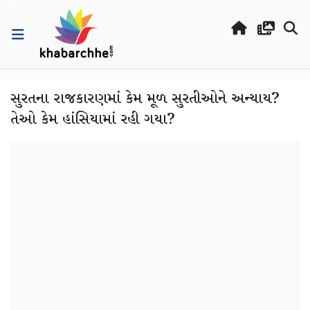
સુરતના રાજકારણમાં કેમ મૂળ સુરતીઓને અન્યાય?
તેઓ કેમ હાંસિયામાં રહી ગયા?