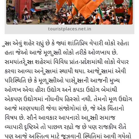
touristplaces.net.in
સુરત એવું શહેર રહ્યું છે કે જ્યાં શાંતિપ્રિય વેપારી લોકો રહેતા
હતા જેઓ આજે મૂળ સુરતી લોકો તરીકે ઓળખાય છે.
સમયાંતરે સુરત શહેરમાં વિવિધ પ્રાંત-પ્રદેશમાંથી લોકો વેપાર
કરવા આવ્યા અને સુરતમાં સ્થાયી થયા. આજે સુરતમાં એવી
પરિસ્થિતિ છે કે મૂળ સુરતીઓ પાસે સુરતની આજની મુખ્ય
ઓળખ એવા હીરા ઉદ્યોગ અને કપડા ઉદ્યોગ બેમાંથી
એકપણ ઉદ્યોગમાં નોંધનીય હિસ્સો નથી. તેમનો મૂળ ઉદ્યોગ
આજે મરણપથારી જેવા સંજોગોમાં છે, જે એક ચિંતાનો
વિષય છે. સૌને આવકાર આપનારો આ સુરતી સમાજ
વ્યાપારી દૃષ્ટિએ તો પાછળ રહ્યો જ છે પણ રાજકીય રીતે
પણ આજે અસ્તિત્વ માટે જૂઝવાની સ્થિતિમાં આવી ગયેલો