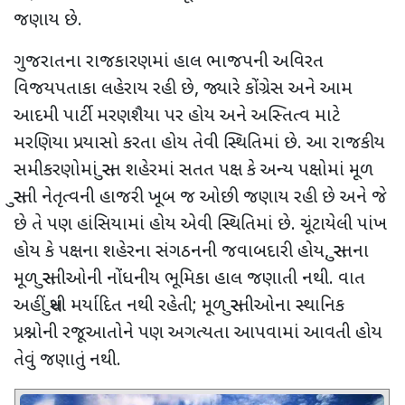
જણાય છે.
ગુજરાતના રાજકારણમાં હાલ ભાજપની અવિરત
વિજયપતાકા લહેરાય રહી છે, જ્યારે કોંગ્રેસ અને આમ
આદમી પાર્ટી મરણશૈયા પર હોય અને અસ્તિત્વ માટે
મરણિયા પ્રયાસો કરતા હોય તેવી સ્થિતિમાં છે. આ રાજકીય
સમીકરણોમાં સુરત શહેરમાં સતત પક્ષ કે અન્ય પક્ષોમાં મૂળ
સુરતી નેતૃત્વની હાજરી ખૂબ જ ઓછી જણાય રહી છે અને જે
છે તે પણ હાંસિયામાં હોય એવી સ્થિતિમાં છે. ચૂંટાયેલી પાંખ
હોય કે પક્ષના શહેરના સંગઠનની જવાબદારી હોય, સુરતના
મૂળ સુરતીઓની નોંધનીય ભૂમિકા હાલ જણાતી નથી. વાત
અહીં સુધી મર્યાદિત નથી રહેતી; મૂળ સુરતીઓના સ્થાનિક
પ્રશ્નોની રજૂઆતોને પણ અગત્યતા આપવામાં આવતી હોય
તેવું જણાતું નથી.