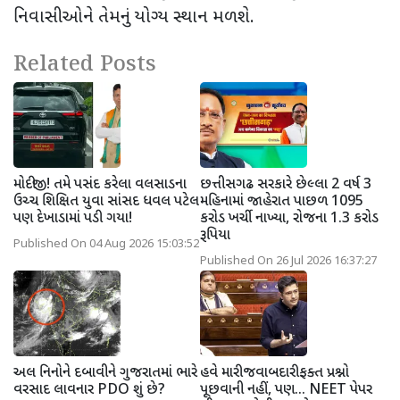
નિવાસીઓને તેમનું યોગ્ય સ્થાન મળશે.
Related Posts
મોદીજી! તમે પસંદ કરેલા વલસાડના
છત્તીસગઢ સરકારે છેલ્લા 2 વર્ષ 3
ઉચ્ચ શિક્ષિત યુવા સાંસદ ધવલ પટેલ
મહિનામાં જાહેરાત પાછળ 1095
પણ દેખાડામાં પડી ગયા!
કરોડ ખર્ચી નાખ્યા, રોજના 1.3 કરોડ
રૂપિયા
Published On 04 Aug 2026 15:03:52
Published On 26 Jul 2026 16:37:27
અલ નિનોને દબાવીને ગુજરાતમાં ભારે
હવે મારી જવાબદારી ફક્ત પ્રશ્નો
વરસાદ લાવનાર PDO શું છે?
પૂછવાની નહીં, પણ... NEET પેપર