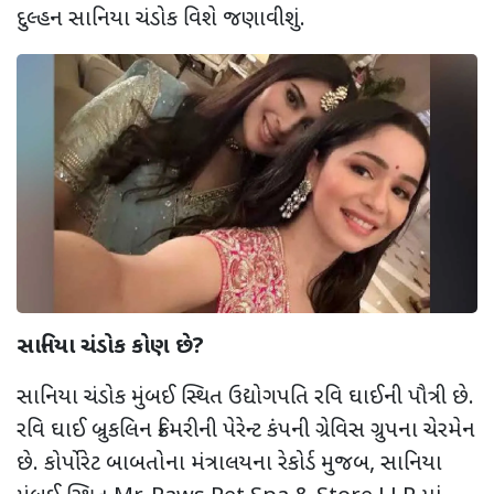
દુલ્હન સાનિયા ચંડોક વિશે જણાવીશું.
સાનિયા ચંડોક કોણ છે?
સાનિયા ચંડોક મુંબઈ સ્થિત ઉદ્યોગપતિ રવિ ઘાઈની પૌત્રી છે.
રવિ ઘાઈ બ્રુકલિન ક્રિમરીની પેરેન્ટ કંપની ગ્રેવિસ ગ્રુપના ચેરમેન
છે. કોર્પોરેટ બાબતોના મંત્રાલયના રેકોર્ડ મુજબ, સાનિયા