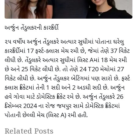
અર્જુન તેંડુલકરની કારકિર્દી
૨૫ વર્ષીય અર્જુન તેંડુલકરે અત્યાર સુધીમાં પોતાના ઘરેલુ
કારકિર્દીમાં 17 ફર્સ્ટ-ક્લાસ મેચ રમી છે, જેમાં તેણે 37 વિકેટ
લીધી છે. તેંડુલકરે અત્યાર સુધીમાં લિસ્ટ Aમાં 18 મેચ રમી
છે અને 25 વિકેટ લીધી છે. તો તેણે 24 T20 મેચોમાં 27
વિકેટ લીધી છે. અર્જુન તેંડુલકર બેટિંગમાં પણ સારો છે. ફર્સ્ટ
ક્લાસ ક્રિકેટમાં તેની 1 સદી અને 2 અડધી સદી છે. અર્જુન
હવે ગોવા માટે ડોમેસ્ટિક ક્રિકેટ રમે છે. અર્જુન તેંડુલકરે 26
ડિસેમ્બર 2024 ના રોજ જયપુર સામે ડોમેસ્ટિક ક્રિકેટમાં
પોતાની છેલ્લી મેચ (લિસ્ટ A) રમી હતી.
Related Posts