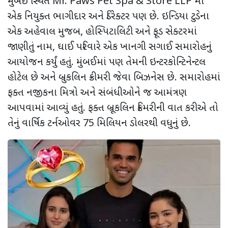
મુંબઈ સ્થિત Mr. Paws Pet Spa & Store LLP માં
એક નિયુક્ત ભાગીદાર અને ડિરેક્ટર પણ છે. ઇન્ડિયા ટુડેના
એક અહેવાલ મુજબ, હોસ્પિટાલિટી અને ફૂડ સેક્ટરમાં
જાણીતું નામ, ઘાઈ પરિવારે એક ખાનગી સગાઈ સમારોહનું
આયોજન કર્યું હતું. મુંબઈમાં પણ તેમની ઇન્ટરકોન્ટિનેન્ટલ
હોટેલ છે અને બ્રુકલિન ક્રીમરી જેવા બિઝનેસ છે. સમારોહમાં
ફક્ત નજીકના મિત્રો અને સંબંધીઓને જ આમંત્રણ
આપવામાં આવ્યું હતું. ફક્ત બ્રૂકલિન ક્રિમરીની વાત કરીએ તો
તેનું વાર્ષિક ટર્નઓવર 75 મિલિયન ડોલરથી વધુનું છે.