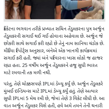
ક્રિકેટના ભગવાન તરીકે પ્રખ્યાત સચિન તેંડુલકરના પુત્ર અર્જુન
તેંડુલકરની સગાઈ થઈ ગઈ હોવાના અહેવાલ છે. અર્જુન જે
છોકરી સાથે સગાઈ કરી રહ્યો છે તેનું નામ સાનિયા ચંડોક છે.
મીડિયા રિપોર્ટ્સ અનુસાર, બંનેએ એક ખાનગી કાર્યક્રમમાં
સગાઈ કરી હતી. જ્યાં બંને પરિવારના ખાસ લોકો જ હાજર
રહ્યા હતા. 25 વર્ષીય અર્જુન તેંડુલકરને હજુ સુધી ભારત
માટે રમવાની તક મળી નથી.
પરંતુ, તેણે ચોક્કસપણે IPLમાં ડેબ્યૂ કર્યું છે. અર્જુન તેંડુલકરે
મુંબઈ ઇન્ડિયન્સ માટે IPLમાં ડેબ્યૂ કર્યું હતું. તેણે અત્યાર
સુધી IPLમાં 5 મેચ રમી છે, જેમાં તેણે 3 વિકેટ લીધી છે. આ
વાત અર્જુન તેંડુલકર વિશે હતી, હવે અમે તમને તેની થનારી