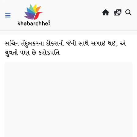
સચિન તેંદુલકરના દીકરાની જેની સાથે સગાઈ થઈ, એ
યુવતી પણ છે કરોડપતિ