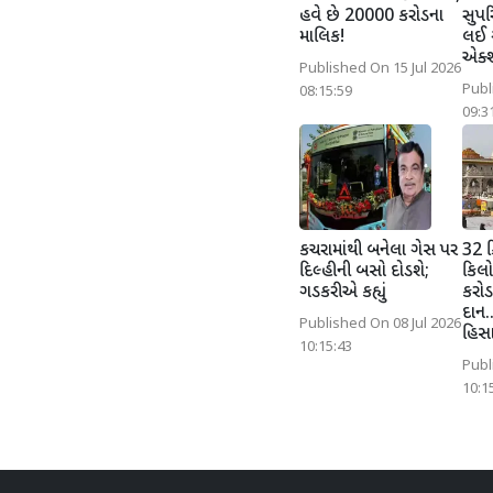
હવે છે 20000 કરોડના
સુપરિ
માલિક!
લઈ ગ
એક્
Published On 15 Jul 2026
Publ
08:15:59
09:3
કચરામાંથી બનેલા ગેસ પર
32 ક
દિલ્હીની બસો દોડશે;
કિલો
ગડકરીએ કહ્યું
કરોડ 
દાન..
Published On 08 Jul 2026
હિસા
10:15:43
Publ
10:1