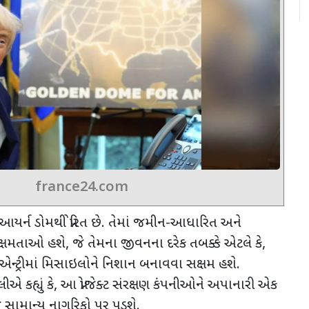
france24.com
્ન ડોમથી પ્રેરિત છે. તેમાં જમીન-આધારિત અને
ક્ષમતાઓ હશે
,
જે તેમના જીવનના દરેક તબક્કે એટલે કે
,
-એન્ટ્રીમાં મિસાઇલોને નિશાન બનાવવા સક્ષમ હશે.
લીએ કહ્યું કે
,
આ પ્રોજેક્ટ સંરક્ષણ કંપનીઓને અપાનારી એક
 સામાન્ય નાગરિકો પર પડશે.