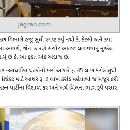
jagran.com
્ષણ વિભાગે હજુ સુધી સ્પષ્ટ કર્યું નથી કે
,
કેટલી અને કયા
ામાં આવશે
,
જેના કારણે સચોટ અંદાજ લગાવવાનું મુશ્કેલ
યું છે કે
,
આ ફક્ત એક અંદાજ છે.
ાશ-આધારિત ઘટકોનો ખર્ચ આશરે રૂ.
45
લાખ કરોડ સુધી
 પ્રોજેક્ટ માટે આશરે રૂ.
2
લાખ કરોડ પહેલાથી જ મંજૂર કરી
િકન પાર્ટીના વિશાળ કર અને ખર્ચ બિલના ભાગ રૂપે પસાર