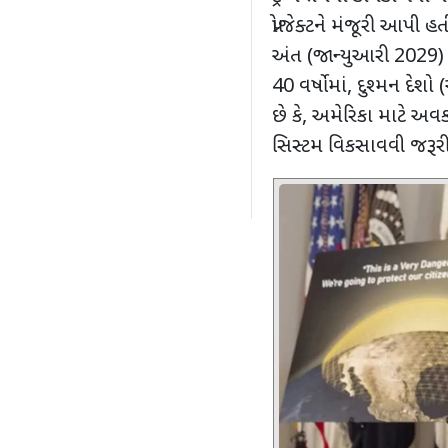
પ્રોજેક્ટને મંજૂરી આપી હત
અંત (જાન્યુઆરી
2029
40
વર્ષોમાં
,
દુશ્મન દેશો
છે કે
,
અમેરિકા માટે અવક
સિસ્ટમ વિકસાવવી જરૂરી