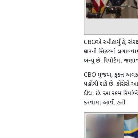
CBO
એ સ્વીકાર્યું કે
,
સંરક
પ્રકારની સિસ્ટમો લગાવવ
બન્યું છે. રિપોર્ટમાં જણાવા
CBO
મુજબ
,
ફક્ત અવક
પહોંચી શકે છે. કોંગ્રેસે આ
દીધા છે. આ રકમ રિપબ્લ
કરવામાં આવી હતી.