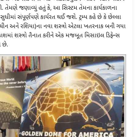
ી. તેમણે જણાવ્યું હતું કે
,
આ સિસ્ટમ તેમના કાર્યકાળના
)
સુધીમાં સંપૂર્ણપણે કાર્યરત થઈ જશે. ટ્રમ્પ કહે છે કે છેલ્લા
 (ચીન અને રશિયા)ના નવા શસ્ત્રો એટલા ખતરનાક બની ગયા
ાશમાં શસ્ત્રો તૈનાત કરીને એક મજબૂત મિસાઇલ ડિફેન્સ
 છે.