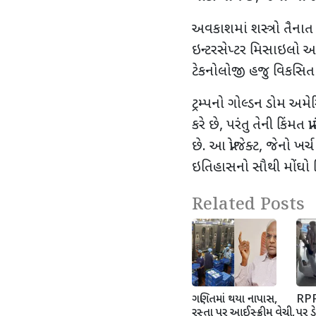
અવકાશમાં શસ્ત્રો તૈનાત
ઇન્ટરસેપ્ટર મિસાઇલો અને
ટેકનોલોજી હજુ વિકસિત 
ટ્રમ્પનો ગોલ્ડન ડોમ અ
કરે છે
,
પરંતુ તેની કિંમત 
છે. આ પ્રોજેક્ટ
,
જેનો ખર્
ઇતિહાસનો સૌથી મોંઘો મિ
Related Posts
ગણિતમાં થયા નાપાસ,
RPF 
રસ્તા પર આઈસ્ક્રીમ વેચી,
પર ડે