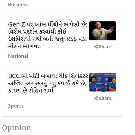
Business
Gen Z પર આંખ મીંચીને ભરોસો છે:
વિરોધ પ્રદર્શન કરવાથી કોઈ
દેશવિરોધી નથી બની જતુઃ RSS વડા
મોહન ભાગવત
Share
National
BCCIમાં મોટી બબાલ: ચીફ સિલેક્ટર
અજિત અગરકરનું પત્તું કપાઈ શકે છે,
કારણ છે રોહિત શર્મા
Share
Sports
Opinion