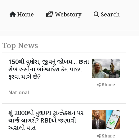
Home
Webstory
Search
Top News
150થી વધુ કેસ, જીવનું જોખમ... છતા
શેખ હસીના બાંગ્લાદેશ કેમ પાછા
ફરવા માંગે છે?
Share
National
શું 2000થી વધુ UPI ટ્રાન્ઝેક્શન પર
ચાર્જ લાગશે? RBIએ જણાવી
અસલી વાત
Share