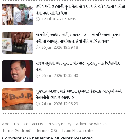
હર્ષ સંઘવી ઉત્સાહી યુવા નેતા તો રહ્યા અને હવે પ્રજાના માનીતા
નેતા પણ સાબિત થયા
12 Jul 2026 12:34:15
પાસપોર્ટ, આધાર કાર્ડ, મતદાર પત્ર... નાગરિકતાના પુરાવા
નથી તો આપણી નાગરિકતા કેવી રીતે સાબિત થશે?
26 Jun 2026 19:59:18
સંજય સુરાના અને સુરાના પરિવાર: સુરતનું એક વિશ્વસનીય
નામ
26 Jun 2026 12:35:40
ગુજરાત ભાજપ માટે માથાનો દુખાવો: કેટલાક બાબુઓ અને
નેતાઓનો વ્યાપક ભ્રષ્ટાચાર
24 Jun 2026 12:06:29
About Us
Contact Us
Privacy Policy
Advertise With Us
Terms (Android)
Terms (iOS)
Team Khabarchhe
Copyright (c)
Khabarchhe
All Rights Reserved.