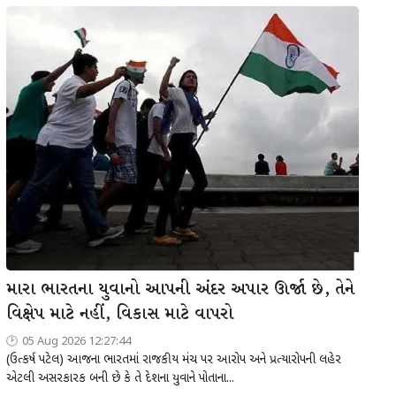
મારા ભારતના યુવાનો આપની અંદર અપાર ઊર્જા છે, તેને
વિક્ષેપ માટે નહીં, વિકાસ માટે વાપરો
05 Aug 2026 12:27:44
(ઉત્કર્ષ પટેલ) આજના ભારતમાં રાજકીય મંચ પર આરોપ અને પ્રત્યારોપની લહેર
એટલી અસરકારક બની છે કે તે દેશના યુવાને પોતાના...