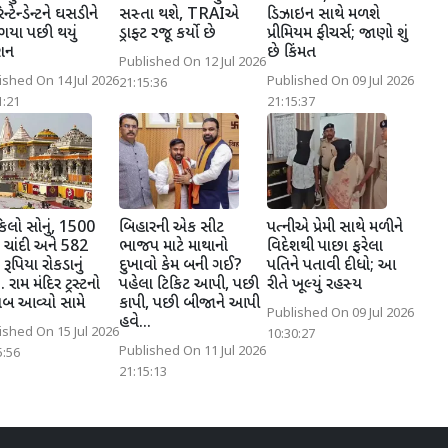
ન્ટેન્ડેન્ટને ઘસડીને
સસ્તા થશે, TRAIએ
ડિઝાઇન સાથે મળશે
યા પછી થયું
ડ્રાફ્ટ રજૂ કર્યો છે
પ્રીમિયમ ફીચર્સ; જાણો શું
શન
છે કિંમત
Published On 12 Jul 2026
ished On 14 Jul 2026
Published On 09 Jul 2026
21:15:36
1:21
21:15:37
િલો સોનું, 1500
બિહારની એક સીટ
પત્નીએ પ્રેમી સાથે મળીને
 ચાંદી અને 582
ભાજપ માટે માથાનો
વિદેશથી પાછા ફરેલા
રૂપિયા રોકડાનું
દુખાવો કેમ બની ગઈ?
પતિને પતાવી દીધો; આ
. રામ મંદિર ટ્રસ્ટનો
પહેલા ટિકિટ આપી, પછી
રીતે ખૂલ્યું રહસ્ય
બ આવ્યો સામે
કાપી, પછી બીજાને આપી
Published On 09 Jul 2026
હવે...
ished On 15 Jul 2026
10:30:27
Published On 11 Jul 2026
5:56
21:15:13