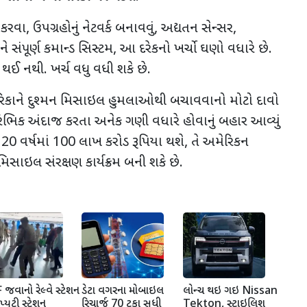
 કરવા
,
ઉપગ્રહોનું નેટવર્ક બનાવવું
,
અદ્યતન સેન્સર
,
 સંપૂર્ણ કમાન્ડ સિસ્ટમ
,
આ દરેકનો ખર્ચો ઘણો વધારે છે.
થઈ નથી. ખર્ચ વધુ વધી શકે છે.
મેરિકાને દુશ્મન મિસાઇલ હુમલાઓથી બચાવવાનો મોટો દાવો
પ્રારંભિક અંદાજ કરતા અનેક ગણી વધારે હોવાનું બહાર આવ્યું
ચ
20
વર્ષમાં
100
લાખ કરોડ રૂપિયા થશે
,
તે અમેરિકન
સાઇલ સંરક્ષણ કાર્યક્રમ બની શકે છે.
જવાનો રેલ્વે સ્ટેશન
ડેટા વગરના મોબાઇલ
લોન્ચ થઇ ગઇ Nissan
પ્યુટી સ્ટેશન
રિચાર્જ 70 ટકા સુધી
Tekton, સ્ટાઇલિશ