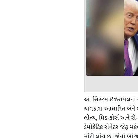
આ સિસ્ટમ ઇઝરાયલના આયર
અવકાશ-આધારિત બંને 
લોન્ચ
,
મિડ-કોર્સ અને રી
ડેમોક્રેટિક સેનેટર જેફ મર્ક
મોટી લાંચ છે
,
જેનો બોજ