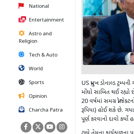
National
Entertainment
Astro and
Religion
Tech & Auto
World
Sports
US
પ્રમુખ ડોનાલ્ડ ટ્રમ
મોંઘો સાબિત થઈ રહ્યો છ
Opinion
20
વર્ષમાં સમગ્ર પ્રોજેક્ટ
રૂપિયા) હોઈ શકે છે. ગયા 
Charcha Patra
પૂર્ણ કરવાનો દાવો કર્યો હ
ટ્રમ્પે તેમના કાર્યકાળ