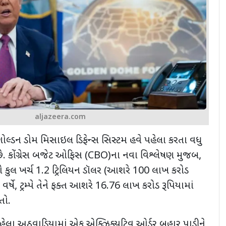
aljazeera.com
્પની ગોલ્ડન ડોમ મિસાઇલ ડિફેન્સ સિસ્ટમ હવે પહેલા કરતા વધુ
ે. કોંગ્રેસ બજેટ ઓફિસ (
CBO)
ના નવા વિશ્લેષણ મુજબ
,
નો કુલ ખર્ચ
1.2
ટ્રિલિયન ડૉલર (આશરે
100
લાખ કરોડ
વર્ષે
,
ટ્રમ્પે તેને ફક્ત આશરે
16.76
લાખ કરોડ રૂપિયામાં
તો.
ના પહેલા અઠવાડિયામાં એક એક્ઝિક્યુટિવ ઓર્ડર બહાર પાડીને