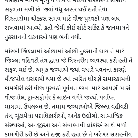
પરિણામે માનવ મૃત્યુ ન થાય તે માટેના સરકારના પ્રયાસોને
સફળતા મળી છે. જ્યાં વધુ અસર થઈ હતી તેવા
વિસ્તારોમાં ચોક્કસ સમય માટે વીજ પુરવઠો પણ બંધ
રાખવામાં આવ્યો હતો જેથી કોઈ શોર્ટ સર્કિટ કે જાનમાલને
નુકસાનની ઘટનાઓ પણ બની નથી.
મોરબી જિલ્લામાં ઓછામાં ઓછી નુકસાની થાય તે માટે
જિલ્લા વહિવટી તંત્ર દ્વારા જે ત્રિસ્તરીય વ્યવસ્થા કરી હતી તે
સફળ થઈ છે. અમુક જગ્યાએ જ્યાં વધારે પવનના કારણે
વીજપોલ ધરાશયી થયા છે ત્યાં ત્વરિત ધોરણે સમારકામની
કામગીરી કરી વીજ પુરવઠો પૂર્વવત કરવા માટે આપણી પાસે
વીજપોલ, ટ્રાન્સફોર્મર કે લાઇન વગેરે જથ્થો પર્યાપ્ત
માત્રામાં ઉપલબ્ધ છે. તમામ જગ્યાઓએ જિલ્લા વહીવટી
તંત્ર, ચૂંટાયેલા પદાધિકારીઓ, અનેક ઉદ્યોગો, સામાજિક
સંસ્થાઓ, એનજીઓ અને સેવાભાવી લોકોએ સાથે મળી
કામગીરી કરી છે અને હજી કરી રહ્યા છે તે ખરેખર સરાહનીય