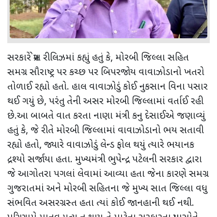
સરકારે પ્રેસ રીલિઝમાં કહ્યું હતું કે, મોરબી જિલ્લા સહિત
સમગ્ર સૌરાષ્ટ્ર પર કચ્છ પર બિપરજોય વાવાઝોડાનો ખતરો
તોળાઈ રહ્યો હતો. હાલ વાવાઝોડું કોઈ નુકસાન વિના પસાર
થઈ ગયું છે, પરંતુ તેની અસર મોરબી જિલ્લામાં વર્તાઈ રહી
છે.આ બાબતે વાત કરતા નાણા મંત્રી કનુ દેસાઈએ જણાવ્યું
હતું કે, જે રીતે મોરબી જિલ્લામાં વાવાઝોડાનો ભય સતાવી
રહ્યો હતો, જ્યારે વાવાઝોડું લેન્ડ ફોલ થયું ત્યારે ભયાનક
દ્રશ્યો સર્જાયા હતા. મુખ્યમંત્રી ભુપેન્દ્ર પટેલની સરકાર દ્વારા
જે આગોતરા પગલાં લેવામાં આવ્યા હતા જેના કારણે સમગ્ર
ગુજરાતમાં અને મોરબી સહિતના જે મુખ્ય સાત જિલ્લા વધુ
સંભવિત અસરગ્રસ્ત હતા ત્યાં કોઈ જાનહાની થઈ નથી.