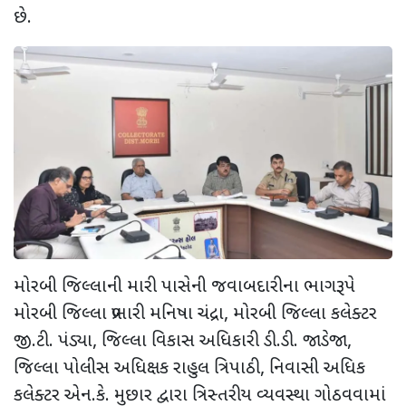
છે.
મોરબી જિલ્લાની મારી પાસેની જવાબદારીના ભાગરૂપે
મોરબી જિલ્લા પ્રભારી મનિષા ચંદ્રા, મોરબી જિલ્લા કલેક્ટર
જી.ટી. પંડ્યા, જિલ્લા વિકાસ અધિકારી ડી.ડી. જાડેજા,
જિલ્લા પોલીસ અધિક્ષક રાહુલ ત્રિપાઠી, નિવાસી અધિક
કલેક્ટર એન.કે. મુછાર દ્વારા ત્રિસ્તરીય વ્યવસ્થા ગોઠવવામાં