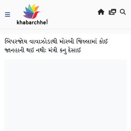
બિપરજોય વાવાઝોડાથી મોરબી જિલ્લામાં કોઈ
જાનહાની થઈ નથીઃ મંત્રી કનુ દેસાઈ