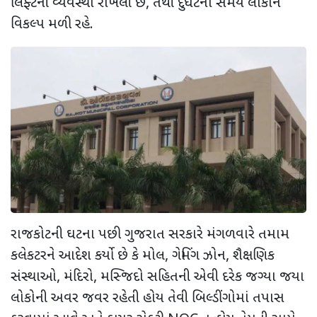
લિફ્ટની વ્યવસ્થા રાખેલી છે, તેથી દુર્ઘટના સમયે લોકોને
વિકલ્પ મળી રહે.
રાજકોટની ઘટના પછી ગુજરાત સરકારે મંગળવારે તમામ
કલેકટરને આદેશ કર્યો છે કે મોલ, ગેમિંગ ઝોન, શૈક્ષણિક
સંસ્થાઓ, મંદિરો, મસ્જિદો સહિતની એવી દરેક જગ્યા જયા
લોકોની અવર જવર રહેતી હોય તેવી બિલ્ડીંગોમાં તપાસ