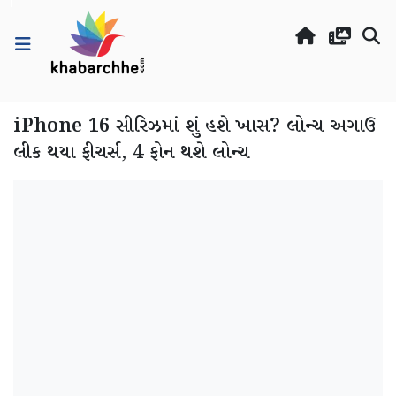
iPhone 16 સીરિઝમાં શું હશે ખાસ? લોન્ચ અગાઉ
લીક થયા ફીચર્સ, 4 ફોન થશે લોન્ચ