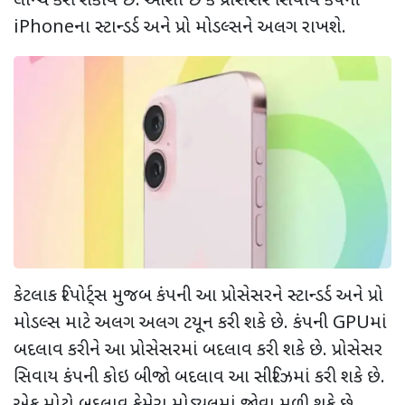
લોન્ચ કરી શકાય છે. આશા છે કે પ્રોસેસર સિવાય કંપની
iPhoneના સ્ટાન્ડર્ડ અને પ્રો મોડલ્સને અલગ રાખશે.
કેટલાક રિપોર્ટ્સ મુજબ કંપની આ પ્રોસેસરને સ્ટાન્ડર્ડ અને પ્રો
મોડલ્સ માટે અલગ અલગ ટયૂન કરી શકે છે. કંપની GPUમાં
બદલાવ કરીને આ પ્રોસેસરમાં બદલાવ કરી શકે છે. પ્રોસેસર
સિવાય કંપની કોઇ બીજો બદલાવ આ સીરિઝમાં કરી શકે છે.
એક મોટો બદલાવ કેમેરા મોડ્યુલમાં જોવા મળી શકે છે.