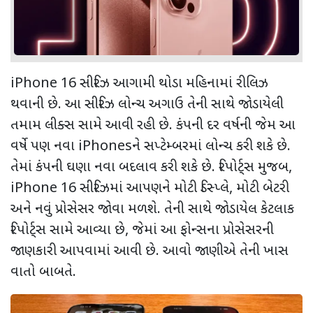
iPhone 16 સીરિઝ આગામી થોડા મહિનામાં રીલિઝ
થવાની છે. આ સીરિઝ લોન્ચ અગાઉ તેની સાથે જોડાયેલી
તમામ લીક્સ સામે આવી રહી છે. કંપની દર વર્ષની જેમ આ
વર્ષે પણ નવા iPhonesને સપ્ટેમ્બરમાં લોન્ચ કરી શકે છે.
તેમાં કંપની ઘણા નવા બદલાવ કરી શકે છે. રિપોર્ટ્સ મુજબ,
iPhone 16 સીરિઝમાં આપણને મોટી ડિસ્પ્લે, મોટી બેટરી
અને નવું પ્રોસેસર જોવા મળશે. તેની સાથે જોડાયેલ કેટલાક
રિપોર્ટ્સ સામે આવ્યા છે, જેમાં આ ફોન્સના પ્રોસેસરની
જાણકારી આપવામાં આવી છે. આવો જાણીએ તેની ખાસ
વાતો બાબતે.