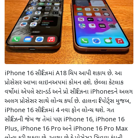
iPhone 16 સીરિઝમાં A18 ચિપ આપી શકાય છે. આ
પ્રોસેસર આખા લાઇનઅપમાં કોમન હશે. છેલ્લા કેટલાક
વર્ષોમાં એપલે સ્ટાન્ડર્ડ અને પ્રો સીરિઝના iPhonesને અલગ
અલગ પ્રોસેસર સાથે લોન્ચ કર્યા છે. હાલના રિપોર્ટ્સ મુજબ,
iPhone 16 સીરિઝમાં 4 નવા ફોન લોન્ચ થશે. ગત
સીરિઝની જેમ જ તેમાં પણ iPhone 16, iPhone 16
Plus, iPhone 16 Pro અને iPhone 16 Pro Max