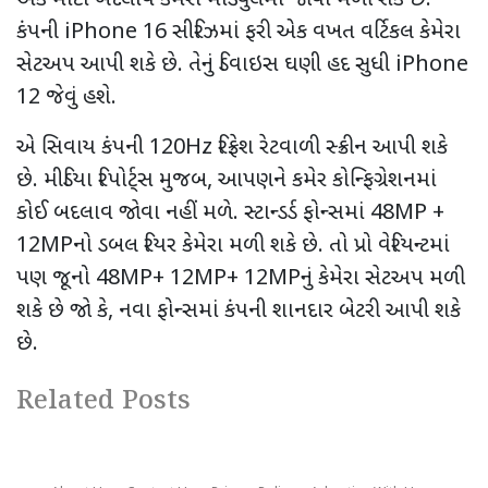
કંપની iPhone 16 સીરિઝમાં ફરી એક વખત વર્ટિકલ કેમેરા
સેટઅપ આપી શકે છે. તેનું ડિવાઇસ ઘણી હદ સુધી iPhone
12 જેવું હશે.
એ સિવાય કંપની 120Hz રિફ્રેશ રેટવાળી સ્ક્રીન આપી શકે
છે. મીડિયા રિપોર્ટ્સ મુજબ, આપણને કમેર કોન્ફિગ્રેશનમાં
કોઈ બદલાવ જોવા નહીં મળે. સ્ટાન્ડર્ડ ફોન્સમાં 48MP +
12MPનો ડબલ રિયર કેમેરા મળી શકે છે. તો પ્રો વેરિયન્ટમાં
પણ જૂનો 48MP+ 12MP+ 12MPનું કેમેરા સેટઅપ મળી
શકે છે જો કે, નવા ફોન્સમાં કંપની શાનદાર બેટરી આપી શકે
છે.
Related Posts