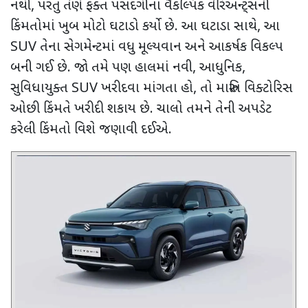
નથી
,
પરંતુ તેણે ફક્ત પસંદગીના વૈકલ્પિક વેરિઅન્ટ્સની
કિંમતોમાં ખુબ મોટો ઘટાડો કર્યો છે. આ ઘટાડા સાથે
,
આ
SUV
તેના સેગમેન્ટમાં વધુ મૂલ્યવાન અને આકર્ષક વિકલ્પ
બની ગઈ છે. જો તમે પણ હાલમાં નવી
,
આધુનિક
,
સુવિધાયુક્ત
SUV
ખરીદવા માંગતા હો
,
તો મારુતિ વિક્ટોરિસ
ઓછી કિંમતે ખરીદી શકાય છે. ચાલો તમને તેની અપડેટ
કરેલી કિંમતો વિશે જણાવી દઈએ.