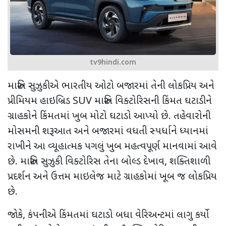
tv9hindi.com
મારુતિ સુઝુકીએ ભારતીય ઓટો બજારમાં તેની લોકપ્રિય અને
પ્રીમિયમ હાઇબ્રિડ
SUV
મારુતિ વિક્ટોરિસની કિંમત ઘટાડીને
ગ્રાહકોને કિંમતમાં ખુબ મોટો ઘટાડો આપ્યો છે. તહેવારોની
મોસમની શરૂઆત અને બજારમાં વધતી સ્પર્ધાને ધ્યાનમાં
રાખીને આ વ્યૂહાત્મક પગલું ખુબ મહત્વપૂર્ણ માનવામાં આવે
છે. મારુતિ સુઝુકી વિક્ટોરિસ તેના બોલ્ડ દેખાવ
,
શક્તિશાળી
પ્રદર્શન અને ઉત્તમ માઇલેજ માટે ગ્રાહકોમાં ખૂબ જ લોકપ્રિય
છે.
જોકે
,
કંપનીએ કિંમતમાં ઘટાડો બધા વેરિઅન્ટમાં લાગુ કર્યો