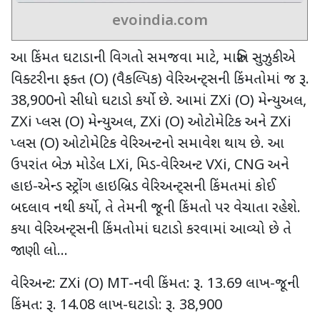
evoindia.com
આ કિંમત ઘટાડાની વિગતો સમજવા માટે
,
મારુતિ સુઝુકીએ
વિક્ટરીના ફક્ત (
O) (
વૈકલ્પિક) વેરિઅન્ટ્સની કિંમતોમાં જ રૂ.
38,900
નો સીધો ઘટાડો કર્યો છે. આમાં
ZXi (O)
મેન્યુઅલ
,
ZXi
પ્લસ (
O)
મેન્યુઅલ
, ZXi (O)
ઓટોમેટિક અને
ZXi
પ્લસ (
O)
ઓટોમેટિક વેરિઅન્ટનો સમાવેશ થાય છે. આ
ઉપરાંત બેઝ મોડેલ
LXi,
મિડ-વેરિઅન્ટ
VXi, CNG
અને
હાઇ-એન્ડ સ્ટ્રોંગ હાઇબ્રિડ વેરિઅન્ટ્સની કિંમતમાં કોઈ
બદલાવ નથી કર્યો
,
તે તેમની જૂની કિંમતો પર વેચાતા રહેશે.
કયા વેરિઅન્ટ્સની કિંમતોમાં ઘટાડો કરવામાં આવ્યો છે તે
જાણી લો...
વેરિઅન્ટ:
ZXi (O) MT-
નવી કિંમત: રૂ.
13.69
લાખ-જૂની
કિંમત: રૂ.
14.08
લાખ-ઘટાડો: રૂ.
38,900