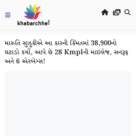
મારુતિ સુઝુકીએ આ કારની કિંમતમાં 38,900નો
ઘટાડો કર્યો, આપે છે 28 Kmplની માઇલેજ, સનરૂફ
અને 6 એરબેગ્સ!