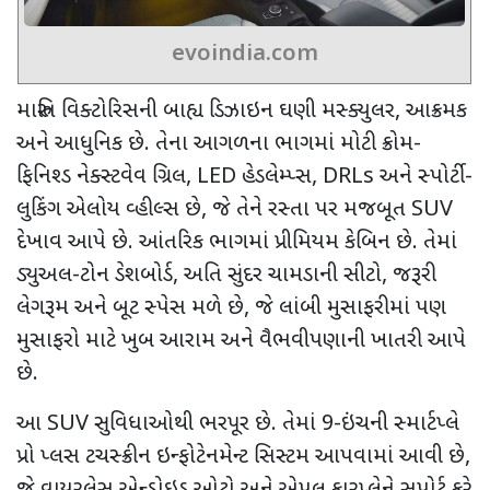
evoindia.com
મારુતિ વિક્ટોરિસની બાહ્ય ડિઝાઇન ઘણી મસ્ક્યુલર
,
આક્રમક
અને આધુનિક છે. તેના આગળના ભાગમાં મોટી ક્રોમ-
ફિનિશ્ડ નેક્સ્ટવેવ ગ્રિલ
, LED
હેડલેમ્પ્સ
, DRLs
અને સ્પોર્ટી-
લુકિંગ એલોય વ્હીલ્સ છે
,
જે તેને રસ્તા પર મજબૂત
SUV
દેખાવ આપે છે. આંતરિક ભાગમાં પ્રીમિયમ કેબિન છે. તેમાં
ડ્યુઅલ-ટોન ડેશબોર્ડ
,
અતિ સુંદર ચામડાની સીટો
,
જરૂરી
લેગરૂમ અને બૂટ સ્પેસ મળે છે
,
જે લાંબી મુસાફરીમાં પણ
મુસાફરો માટે ખુબ આરામ અને વૈભવીપણાની ખાતરી આપે
છે.
આ
SUV
સુવિધાઓથી ભરપૂર છે. તેમાં
9-
ઇંચની સ્માર્ટપ્લે
પ્રો પ્લસ ટચસ્ક્રીન ઇન્ફોટેનમેન્ટ સિસ્ટમ આપવામાં આવી છે
,
જે વાયરલેસ એન્ડ્રોઇડ ઓટો અને એપલ કારપ્લેને સપોર્ટ કરે