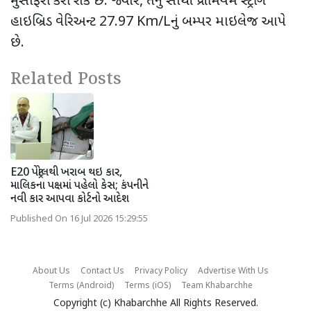
મુસાફરી કરી શકે છે. જ્યારે
,
તેનું સૌથી પ્રીમિયમ સ્ટ્રોંગ
હાઇબ્રિડ વેરિઅન્ટ
27.97 Km/L
નું બમ્પર માઇલેજ આપે
છે.
Related Posts
E20 પેટ્રોલથી ખરાબ થઇ કાર,
માલિકના પક્ષમાં પહેલો કેસ; કંપનીને
નવી કાર આપવા કોર્ટનો આદેશ
Published On 16 Jul 2026 15:29:55
About Us
Contact Us
Privacy Policy
Advertise With Us
Terms (Android)
Terms (iOS)
Team Khabarchhe
Copyright (c)
Khabarchhe
All Rights Reserved.