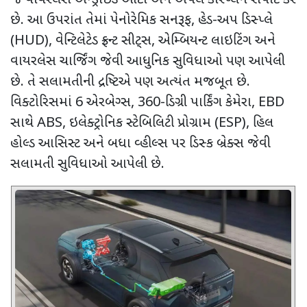
છે. આ ઉપરાંત તેમાં પેનોરેમિક સનરૂફ
,
હેડ-અપ ડિસ્પ્લે
(
HUD),
વેન્ટિલેટેડ ફ્રન્ટ સીટ્સ
,
એમ્બિયન્ટ લાઇટિંગ અને
વાયરલેસ ચાર્જિંગ જેવી આધુનિક સુવિધાઓ પણ આપેલી
છે. તે સલામતીની દ્રષ્ટિએ પણ અત્યંત મજબૂત છે.
વિક્ટોરિસમાં
6
એરબેગ્સ
, 360-
ડિગ્રી પાર્કિંગ કેમેરા
, EBD
સાથે
ABS,
ઇલેક્ટ્રોનિક સ્ટેબિલિટી પ્રોગ્રામ (
ESP),
હિલ
હોલ્ડ આસિસ્ટ અને બધા વ્હીલ્સ પર ડિસ્ક બ્રેક્સ જેવી
સલામતી સુવિધાઓ આપેલી છે.