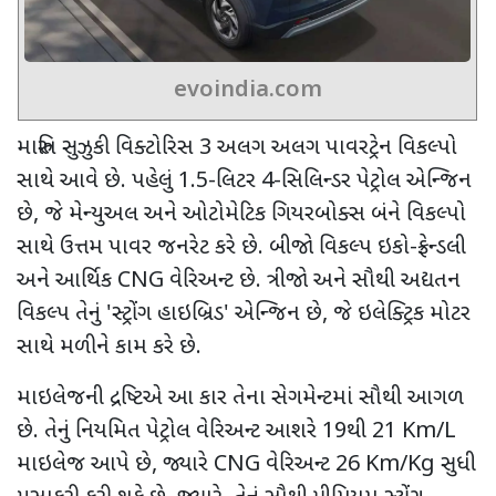
evoindia.com
મારુતિ સુઝુકી વિક્ટોરિસ
3
અલગ અલગ પાવરટ્રેન વિકલ્પો
સાથે આવે છે. પહેલું
1.5-
લિટર
4-
સિલિન્ડર પેટ્રોલ એન્જિન
છે
,
જે મેન્યુઅલ અને ઓટોમેટિક ગિયરબોક્સ બંને વિકલ્પો
સાથે ઉત્તમ પાવર જનરેટ કરે છે. બીજો વિકલ્પ ઇકો-ફ્રેન્ડલી
અને આર્થિક
CNG
વેરિઅન્ટ છે. ત્રીજો અને સૌથી અદ્યતન
વિકલ્પ તેનું
'
સ્ટ્રોંગ હાઇબ્રિડ
'
એન્જિન છે
,
જે ઇલેક્ટ્રિક મોટર
સાથે મળીને કામ કરે છે.
માઇલેજની દ્રષ્ટિએ આ કાર તેના સેગમેન્ટમાં સૌથી આગળ
છે. તેનું નિયમિત પેટ્રોલ વેરિઅન્ટ આશરે
19
થી
21 Km/L
માઇલેજ આપે છે
,
જ્યારે
CNG
વેરિઅન્ટ
26 Km/Kg
સુધી