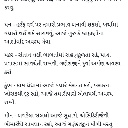
કરવું.
ધન - હરીફ વર્ગ પર તમારો પ્રભાવ બનાવી શકશો, ખર્ચામાં
વધારો થઈ શકે સાચવવું, આજે ગુરુ કે બ્રાહ્મણોના
આશીર્વાદ અવશ્ય લેવા.
મકર - સંતાન લક્ષી બાબતોમાં સહાનુકુળતા રહે, યાત્રા
પ્રવાસમાં સાવચેતી રાખવી, ગણેશજીને દુર્વા અર્પણ અવશ્ય
કરો.
કુંભ - કામ ધંધામાં આજે વધારે મેહનત કરો, બહારના
ખોરાકથી દૂર રહો, આજે તમારી પાસે એલાયચી અવશ્ય
રાખો.
મીન - બગડેલા સંબંધો આજે સુધારો, એસિડિટી જેવી
બીમારીથી સાવધાન રહો, આજે ગણેશજીને પીળી વસ્તુ