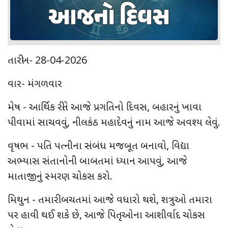
તારીખ- 28-04-2026
વાર- મંગળવાર
મેષ - આર્થિક રીતે આજે પ્રગતિનો દિવસ, બહારનું ખાવા
પીવામાં સાચવવું, નીલકંઠ મહાદેવનું નામ આજે અવશ્ય લેવું.
વૃષભ - પતિ પત્નીના સંબંધ મજબૂત બનાવો, વિદ્યા
અભ્યાસ સંતાનોની બાબતમાં ધ્યાન આપવું, આજે
માતાજીનું સ્મરણ ચોકસ કરો.
મિથુન - તમારી બચતમાં આજે વધારો થશે, શત્રુઓ તમારા
પર હાવી થઈ શકે છે, આજે પિતૃઓના આશીર્વાદ ચોકસ