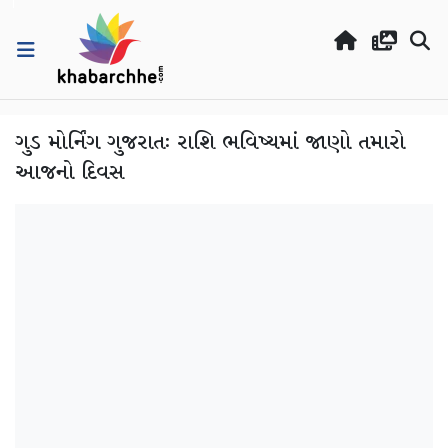
ગુડ મોર્નિંગ ગુજરાતઃ રાશિ ભવિષ્યમાં જાણો તમારો
આજનો દિવસ