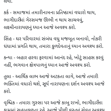
લેવા.
કર્ક - સમાજમાં તમારી નામના પ્રતિષ્ઠામાં વધારો થાય,
ભાગીદારીમાં ગેરસમજ ઊભી ન થાય સાચવવું,
લક્ષ્મીનારાયણનું ધ્યાન આજે અવશ્ય કરો.
સિંહ - ઘર પરિવારમાં સંબંધ વધુ મજબૂત બનાવો, નોકરી
ધંધામાં પ્રગતિ થાય, તમારા કુળદેવતાનું ધ્યાન અવશ્ય કરો.
કન્યા - બહાર હરવા ફરવામાં આનંદ રહે, ખોટું સાહસ કરવું
નહીં, ભગવાન ક્ષેત્રપાળનું ધ્યાન આજે અવશ્ય કરો.
તુલા - આર્થિક લાભ આજે અટકતા લાગે, આજે તમારી
ભક્તિમાં વધારો થશે, સૂર્ય નારાયણના દર્શન અવશ્ય આજે
કરો.
વૃશ્ચિક - તમારા ગુસ્સા પર આજે કાબુ રાખો, ભાગીદારીના
કામમાં સહાનુકુળતા રહે, આજે પીળી વસ્તુનું સેવન અવશ્ય