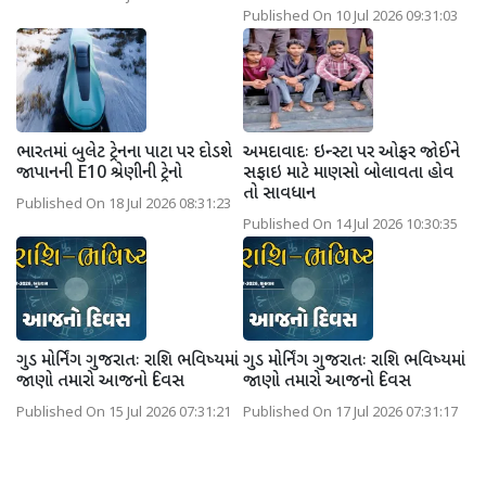
Published On 10 Jul 2026 09:31:03
ભારતમાં બુલેટ ટ્રેનના પાટા પર દોડશે
અમદાવાદઃ ઇન્સ્ટા પર ઓફર જોઈને
જાપાનની E10 શ્રેણીની ટ્રેનો
સફાઇ માટે માણસો બોલાવતા હોવ
તો સાવધાન
Published On 18 Jul 2026 08:31:23
Published On 14 Jul 2026 10:30:35
ગુડ મોર્નિંગ ગુજરાતઃ રાશિ ભવિષ્યમાં
ગુડ મોર્નિંગ ગુજરાતઃ રાશિ ભવિષ્યમાં
જાણો તમારો આજનો દિવસ
જાણો તમારો આજનો દિવસ
Published On 15 Jul 2026 07:31:21
Published On 17 Jul 2026 07:31:17