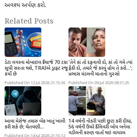
અવશ્ય અર્પણ કરો.
Related Posts
ડેટા વગરના મોબાઇલ રિચાર્જ 70 ટકા
'તેને કાં તો દફનાવી દો, કાં તો ગમે ત્યાં
સુધી સસ્તા થશે, TRAIએ ડ્રાફ્ટ રજૂ
ફેંકી દો, તમારે જે કરવું હોય તે કરો...';
કર્યો છે
પ્રભાસ મંડલની માતાનો ગુસ્સો
Published On 12 Jul 2026 21:15:36
Published On 09 Jul 2026 08:31:25
આવા મેસેજ તમારું બેંક ખાતું ખાલી
14 વર્ષની નોકરી પછી છુટા કરી દીધા,
કરી શકે છે; ચેતવણી...
56 વર્ષની ઉંમરે ડિલિવરી બોય બનેલા
વડીલની કરુણ વાર્તા થઇ વાયરલ
Published On 14 Jul 2026 21:15:12