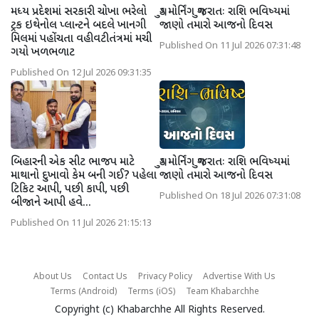
મધ્ય પ્રદેશમાં સરકારી ચોખા ભરેલો
ગુડ મોર્નિંગ ગુજરાતઃ રાશિ ભવિષ્યમાં
ટ્રક ઇથેનોલ પ્લાન્ટને બદલે ખાનગી
જાણો તમારો આજનો દિવસ
મિલમાં પહોંચતા વહીવટીતંત્રમાં મચી
Published On 11 Jul 2026 07:31:48
ગયો ખળભળાટ
Published On 12 Jul 2026 09:31:35
બિહારની એક સીટ ભાજપ માટે
ગુડ મોર્નિંગ ગુજરાતઃ રાશિ ભવિષ્યમાં
માથાનો દુખાવો કેમ બની ગઈ? પહેલા
જાણો તમારો આજનો દિવસ
ટિકિટ આપી, પછી કાપી, પછી
Published On 18 Jul 2026 07:31:08
બીજાને આપી હવે...
Published On 11 Jul 2026 21:15:13
About Us
Contact Us
Privacy Policy
Advertise With Us
Terms (Android)
Terms (iOS)
Team Khabarchhe
Copyright (c)
Khabarchhe
All Rights Reserved.