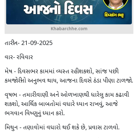
Khabarchhe.com
તારીખ- 21-09-2025
વાર- રવિવાર
મેષ - દિવસભર કામમાં વ્યસ્ત રહી શકશો, સાંજ પછી
કમજોરીનો અનુભવ થાય, આજના દિવસે ઠંડા પીણા ટાળજો.
વૃષભ - તમારી વાણી અને ઓળખાણથી ધારેલુ કામ કઢાવી
શકશો, આર્થિક બાબતોમાં વધારે ધ્યાન રાખવું, આજે
ભગવાન વિષ્ણુનું ધ્યાન કરો.
મિથુન - તણાવોમાં વધારો થઈ શકે છે, પ્રવાસ ટાળવો.