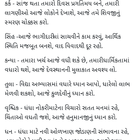
કર્ક - સાંજ થતા તમારો દિવસ પ્રગતિમય બને, તમારી
લાગણીઓ આજે લોકોને દેખાશે, આજે તમે શિવજીનું
સ્મરણ ચોક્કસ કરો.
સિંહ -આજે ભાગીદારીમાં સાચવીને કામ કરવું, આર્થિક
સ્થિતિ મજબૂત બનશે, વાદ વિવાદથી દૂર રહો.
કન્યા - તમારા ખર્ચ આજે વધી શકે છે, તમારી ધાર્મિકતામાં
વધારો થશે, આજે દેવસ્થાનની મુલાકાત અવશ્ય લો.
તુલા - વિદ્યા અભ્યાસમાં વધારે ધ્યાન આપો, ધારેલો લાભ
મેળવી શકશો, આજે કુળદેવીનું ધ્યાન કરો.
વૃશ્ચિક - ધંધા નોકરી માટેના વિચારો સતત મનમાં રહે,
ચિંતાઓ વધતી જશે, આજે હનુમાનજીનું ધ્યાન કરો.
ધન - ધંધા માટે નવી ઓળખાણ જોડાણની સંભાવના રહે,