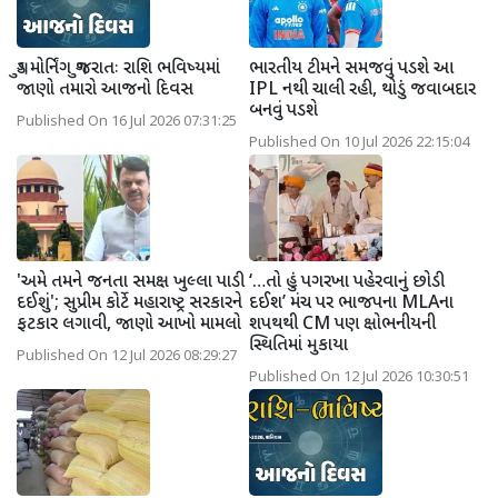
ગુડ મોર્નિંગ ગુજરાતઃ રાશિ ભવિષ્યમાં
ભારતીય ટીમને સમજવું પડશે આ
જાણો તમારો આજનો દિવસ
IPL નથી ચાલી રહી, થોડું જવાબદાર
બનવું પડશે
Published On 16 Jul 2026 07:31:25
Published On 10 Jul 2026 22:15:04
'અમે તમને જનતા સમક્ષ ખુલ્લા પાડી
‘…તો હું પગરખા પહેરવાનું છોડી
દઈશું'; સુપ્રીમ કોર્ટે મહારાષ્ટ્ર સરકારને
દઈશ’ મંચ પર ભાજપના MLAના
ફટકાર લગાવી, જાણો આખો મામલો
શપથથી CM પણ ક્ષોભનીયની
સ્થિતિમાં મુકાયા
Published On 12 Jul 2026 08:29:27
Published On 12 Jul 2026 10:30:51