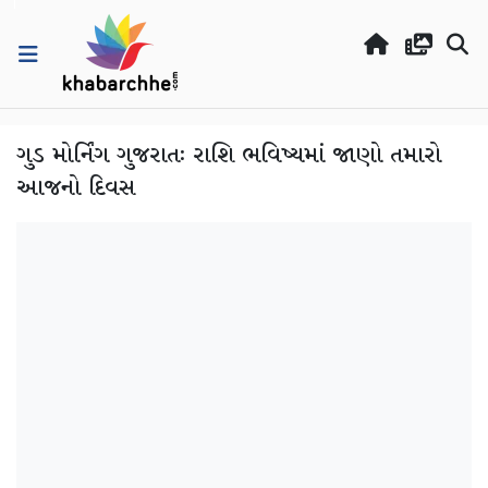
ગુડ મોર્નિંગ ગુજરાતઃ રાશિ ભવિષ્યમાં જાણો તમારો
આજનો દિવસ