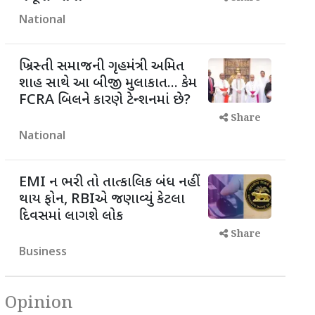
National
ખ્રિસ્તી સમાજની ગૃહમંત્રી અમિત
શાહ સાથે આ બીજી મુલાકાત... કેમ
FCRA બિલને કારણે ટેન્શનમાં છે?
Share
National
EMI ન ભરી તો તાત્કાલિક બંધ નહીં
થાય ફોન, RBIએ જણાવ્યું કેટલા
દિવસમાં લાગશે લોક
Share
Business
Opinion