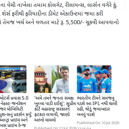
ના વેચી નાખેલા તમામ કોલગેટ, રીલાયન્સ, લાર્સન વગેરે કું.
શેર્સ ફરીથી ફરિયાદીના ડીમેટ એકાઉન્ટમાં જમા કરી
મજ ખર્ચ અને વળતર માટે રૂ. 5,500/- ચૂકવી આપવાનો
મોટર્સે પ્રવાસ 5.0
'અમે તમને જનતા સમક્ષ
ભારતીય ટીમને સમજવું
 નેક્સ્ટ-જનરેશન
ખુલ્લા પાડી દઈશું'; સુપ્રીમ
પડશે આ IPL નથી ચાલી
ન્જર મોબિલિટી
કોર્ટે મહારાષ્ટ્ર સરકારને
રહી, થોડું જવાબદાર
શન્સનું પ્રદર્શન કર્યું:
ફટકાર લગાવી, જાણો
બનવું પડશે
લ્ટ્રા પ્રાઇમ અને
આખો મામલો
Published On 10 Jul 2026
રબસ પ્રાઇમ રેન્જ
Published On 12 Jul 2026