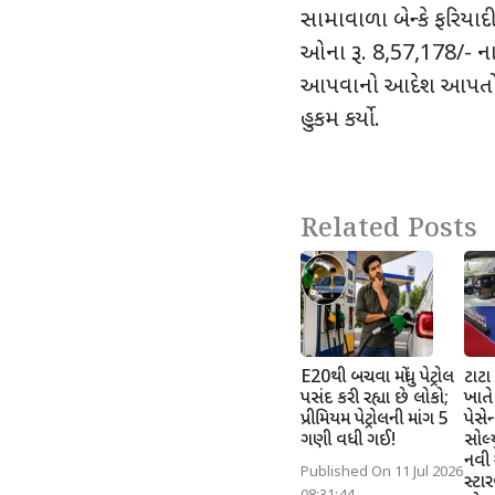
સામાવાળા બેન્કે ફરિયાદી
ઓના રૂ. 8,57,178/- ના 
આપવાનો આદેશ આપતો તે
હુકમ કર્યો.
Related Posts
E20થી બચવા મોંઘુ પેટ્રોલ
ટાટા 
પસંદ કરી રહ્યા છે લોકો;
ખાતે
પ્રીમિયમ પેટ્રોલની માંગ 5
પેસે
ગણી વધી ગઈ!
સોલ્યુ
નવી અ
Published On 11 Jul 2026
સ્ટા