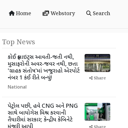
Home
Webstory
Search
Top News
કોઈ ફ્લાઇટ્સ આવતી-જતી નથી,
મુસાફરોની અવર-જવર નથી, છતા
'ગ્રાહક સંતોષ'માં ખજુરાહો એરપોર્ટ
નંબર 1 કંઈ રીતે બન્યું!
Share
National
પેટ્રોલ પછી, હવે CNG અને PNG
સાથે બાયોગેસ મિશ્ર કરવાની
તૈયારીમાં સરકાર; કેન્દ્રીય કેબિનેટે
મંજૂરી આપી
Share