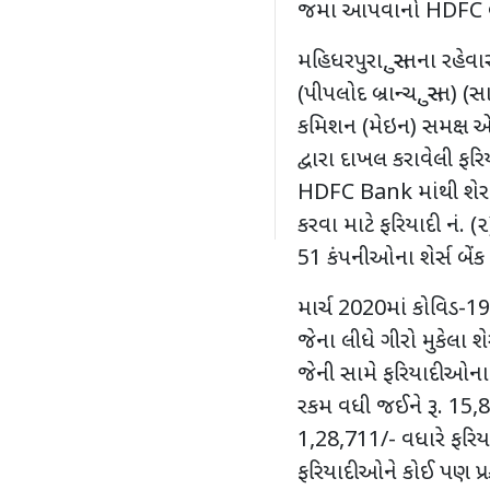
જમા આપવાનો HDFC બેન
મહિધરપુરા, સુરતના રહેવ
(પીપલોદ બ્રાન્ચ, સુરત) (
કમિશન (મેઇન) સમક્ષ એડ
દ્વારા દાખલ કરાવેલી 
HDFC Bank માંથી શેર સ
કરવા માટે ફરિયાદી નં. (
51 કંપનીઓના શેર્સ બેંક 
માર્ચ 2020માં કોવિડ-1
જેના લીધે ગીરો મુકેલા 
જેની સામે ફરિયાદીઓના 
રકમ વધી જઈને રૂ. 15,89
1,28,711/- વધારે ફરિય
ફરિયાદીઓને કોઈ પણ પ્