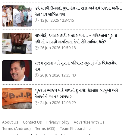
હર્ષ સંઘવી ઉત્સાહી યુવા નેતા તો રહ્યા અને હવે પ્રજાના માનીતા
નેતા પણ સાબિત થયા
12 Jul 2026 12:34:15
પાસપોર્ટ, આધાર કાર્ડ, મતદાર પત્ર... નાગરિકતાના પુરાવા
નથી તો આપણી નાગરિકતા કેવી રીતે સાબિત થશે?
26 Jun 2026 19:59:18
સંજય સુરાના અને સુરાના પરિવાર: સુરતનું એક વિશ્વસનીય
નામ
26 Jun 2026 12:35:40
ગુજરાત ભાજપ માટે માથાનો દુખાવો: કેટલાક બાબુઓ અને
નેતાઓનો વ્યાપક ભ્રષ્ટાચાર
24 Jun 2026 12:06:29
About Us
Contact Us
Privacy Policy
Advertise With Us
Terms (Android)
Terms (iOS)
Team Khabarchhe