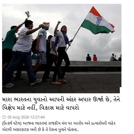
મારા ભારતના યુવાનો આપની અંદર અપાર ઊર્જા છે, તેને
વિક્ષેપ માટે નહીં, વિકાસ માટે વાપરો
05 Aug 2026 12:27:44
(ઉત્કર્ષ પટેલ) આજના ભારતમાં રાજકીય મંચ પર આરોપ અને પ્રત્યારોપની લહેર
એટલી અસરકારક બની છે કે તે દેશના યુવાને પોતાના...