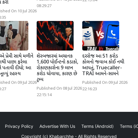
22:15:04
ચ કરી
08:29:27
ished On 10 Jul 2026
0:35
એ પ્રેમી સાથે મળીને
શેરબજારમાં અચાનક
દરરોજ આ 51 કરોડ
શથી પાછા ફરેલા
1,600 પોઈન્ટનો કડાકો,
કોલનો જવાબ કોઈ નથી
ે પતાવી દીધો; આ
રોકાણકારોના 9 લાખ
આપતું, Truecaller-
ખૂલ્યું રહસ્ય
કરોડ ધોવાયા, કારણ છે
TRAI આમને-સામને
ટ્રમ્પ
ished On 09 Jul 2026
Published On 09 Jul 2026
Published On 08 Jul 2026
0:27
22:16:23
22:15:14
Privacy Policy
Advertise With Us
Terms (Android)
Terms (i
Copyright (c)
Khabarchhe
- All Rights Reserved