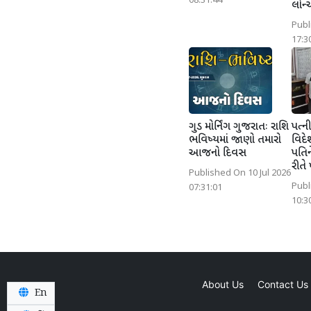
08:31:44
લોન્
Publ
17:3
ગુડ મોર્નિંગ ગુજરાતઃ રાશિ
પત્ની
ભવિષ્યમાં જાણો તમારો
વિદે
આજનો દિવસ
પતિન
રીતે 
Published On 10 Jul 2026
Publ
07:31:01
10:3
About Us
Contact Us
En