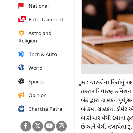
National
Entertainment
Astro and
Religion
Tech & Auto
World
Sports
સુરત: ગ્રાહકોના હિતોનું ર
તકરાર નિવારણ કમિશન (મુ
Opinion
બેંક દ્વારા ગ્રાહકને પૂ
બેન્કમાં ગ્રાહકના ડીમેટ
Charcha Patra
બારોબાર વેચી દેવાના કૃત
છે અને વેચી નંખાયેલા રૂ.