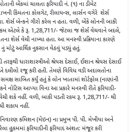
તાની બેંકમાં ચાલતા ફરિયાદી નં. (૧) ના ડીમેટ
ાખની કિંમતના કોલગેટ, રીલાયન્સ, લાર્સન વગેરે શેર્સ
. શેર્સ બેન્કને ગીરો કરેલ ન હતા. વળી, બેંકે લોનની બાકી
કમ એટલે કે રૂ. 1,28,711/- જેટલા જ શેર્સ વેચવાને બદલે,
મતના શેર્સ વેચી નાખ્યા હતા. આ મનસ્વી પ્રક્રિયાના કારણે
ં મોટું આર્થિક નુકસાન વેઠવું પડ્યું હતું.
ી તરફથી ધારાશાસ્ત્રીઓ શ્રેયસ દેસાઈ, ઈશાન શ્રેયસ દેસાઈ
ાઈએ દલીલો રજૂ કરી હતી. તેમણે વિવિધ વડી અદાલતોના
મક્ષ સાબિત કર્યું હતું કે લોન ખાતામાં શોર્ટફોલ (નાણાંની
કને નોટિસ આપ્યા વિના આ પ્રકારે મનસ્વી રીતે ફરિયાદી-
 વેચી શકે નહીં. વળી, બાકી પડતી રકમ રૂ. 1,28,711/- થી
ચી શકાય નહીં.
ાર નિવારણ કમિશન (મેઇન) ના પ્રમુખ પી. પી. મેખીયા અને
રેલા હુકમમાં ફરિયાદીની ફરિયાદ અંશત: મંજૂર કરી