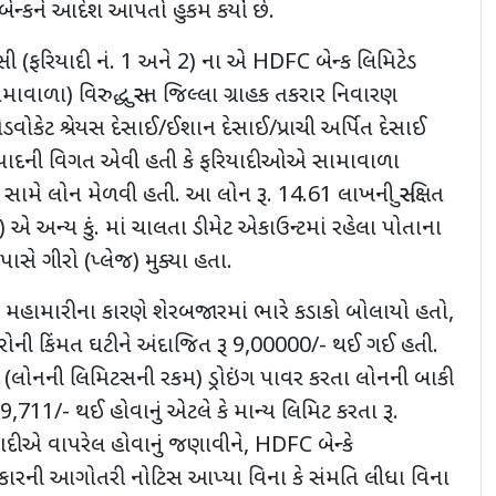
્કને આદેશ આપતો હુકમ કર્યો છે.
ાસી (ફરિયાદી નં. 1 અને 2) ના એ HDFC બેન્ક લિમિટેડ
સામાવાળા) વિરુદ્ધ સુરત જિલ્લા ગ્રાહક તકરાર નિવારણ
વોકેટ શ્રેયસ દેસાઈ/ઈશાન દેસાઈ/પ્રાચી અર્પિત દેસાઈ
ફરિયાદની વિગત એવી હતી કે ફરિયાદીઓએ સામાવાળા
ામે લોન મેળવી હતી. આ લોન રૂ. 14.61 લાખની સુરક્ષિત
૨) એ અન્ય કું. માં ચાલતા ડીમેટ એકાઉન્ટમાં રહેલા પોતાના
પાસે ગીરો (પ્લેજ) મુક્યા હતા.
9 મહામારીના કારણે શેરબજારમાં ભારે કડાકો બોલાયો હતો,
શેરોની કિંમત ઘટીને અંદાજિત રૂ 9,00000/- થઈ ગઈ હતી.
(લોનની લિમિટસની રકમ) ડ્રોઇંગ પાવર કરતા લોનની બાકી
,711/- થઈ હોવાનું એટલે કે માન્ય લિમિટ કરતા રૂ.
ાદીએ વાપરેલ હોવાનું જણાવીને, HDFC બેન્કે
રકારની આગોતરી નોટિસ આપ્યા વિના કે સંમતિ લીધા વિના