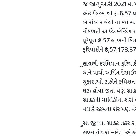
જ જાન્યુઆરી 2021માં પો
એકાઉન્ટમાંથી રૂ. 8.57 લ
બારોબાર વેચી નાખ્યા હતા
નીકળતી આઉટસ્ટેન્ડિંગ ર
પૂરેપૂરા ₹8.57 લાખની કિં
ફરિયાદીને ₹8,57,178.87 નુ
સુનાવણી દરમિયાન ફરિયાદ
અને પ્રાચી અર્પિત દેસ
ચુકાદાઓ ટાંકીને કમિશન સ
ઘટ) હોવા છતાં પણ ગ્રાહ
ગ્રાહકની માલિકીના શેર્સ
વધારે રકમના શેર પણ વે
સુરત જીલ્લા ગ્રાહક તકર
સભ્ય તીર્થેશ મહેતા એ ક