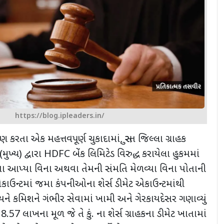
https://blog.ipleaders.in/
ક્ષણ કરતા એક મહત્તવપૂર્ણ ચુકાદામાં, સુરત જિલ્લા ગ્રાહક
ખ્ય) દ્વારા HDFC બેંક લિમિટેડ વિરુદ્ધ કરાયેલા હુકમમાં
ર્વ સૂચના આપ્યા વિના અથવા તેમની સંમતિ મેળવ્યા વિના પોતાની
 એકાઉન્ટમાં જમા કંપનીઓના શેર્સ ડીમેટ એકાઉન્ટમાંથી
્યને કમિશને ગંભીર સેવામાં ખામી અને ગેરકાયદેસર ગણાવ્યું
 8.57 લાખના મૂળ જે તે કું. ના શેર્સ ગ્રાહકના ડીમેટ ખાતામાં