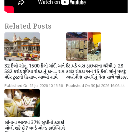
Related Posts
32 કિલો સોનું, 1500 કિલો ચાંદી અને
રિટાયર્ડ બસ ડ્રાઇવરના ઘરેથી રૂ. 28
582 કરોડ રૂપિયા રોકડાનું દાન... રામ
કરોડ રોકડા અને 15 કિલો સોનું મળ્યું;
મંદિર ટ્રસ્ટનો હિસાબ આવ્યો સામે
આરોપીના સંબંધીનું નેતા સાથે જોડાણ
Published On 15 Jul 2026 10:15:56
Published On 30 Jul 2026 16:06:44
સોનાના ભાવમાં 37% સુધીનો કડાકો
બોલી શકે છે? વર્લ્ડ ગોલ્ડ કાઉન્સિલે