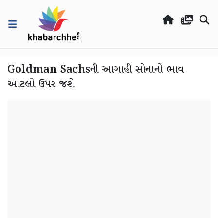
Goldman Sachsની આગાહી સોનાનો ભાવ
આટલો ઉપર જશે