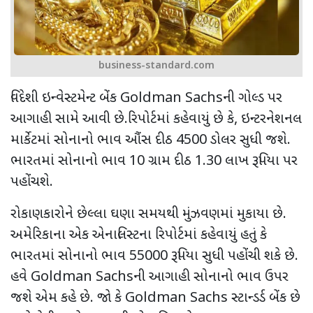
business-standard.com
વિદેશી
ઇન્વેસ્ટમેન્ટ બેંક
Goldman Sachs
ની ગોલ્ડ પર
આગાહી સામે આવી છે.રિપોર્ટમાં કહેવાયું છે કે, ઇન્ટરનેશનલ
માર્કેટમાં સોનાનો ભાવ ઔંસ દીઠ 4500 ડોલર સુધી જશે.
ભારતમાં સોનાનો ભાવ 10 ગ્રામ દીઠ 1.30 લાખ રૂપિયા પર
પહોંચશે.
રોકાણકારોને છેલ્લા ઘણા સમયથી મુંઝવણમાં મુકાયા છે.
અમેરિકાના એક એનાલિસ્ટના રિપોર્ટમાં કહેવાયું હતું કે
ભારતમાં સોનાનો ભાવ 55000 રૂપિયા સુધી પહોંચી શકે છે.
હવે
Goldman Sachs
ની આગાહી સોનાનો ભાવ ઉપર
જશે એમ કહે છે. જો કે
Goldman Sachs
સ્ટાન્ડર્ડ બેંક છે