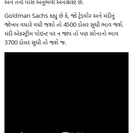
અને તેની પાસે અનુભવી એનાલિસ્ટ છે.
Goldman Sachs
કહ્યું છે કે, જો ટ્રેડવોર અને મંદીનું
જોખમ વધારે વધી જશો તો 4500 ડોલર સુધી ભાવ જશે.
મંદી એકસ્ટ્રીમ પોઇન્ટ પર ન જાય તો પણ સોનાનો ભાવ
3700 ડોલર સુધી તો જશે જ.