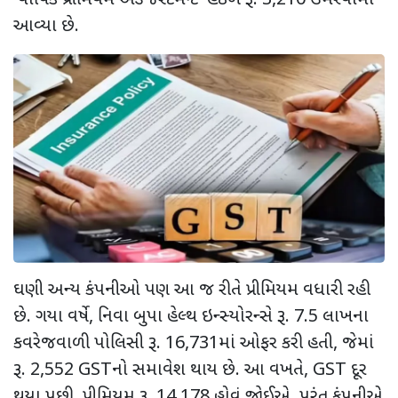
આવ્યા છે.
ઘણી અન્ય કંપનીઓ પણ આ જ રીતે પ્રીમિયમ વધારી રહી
છે. ગયા વર્ષે
,
નિવા બુપા હેલ્થ ઇન્સ્યોરન્સે રૂ.
7.5
લાખના
કવરેજવાળી પોલિસી રૂ.
16,731
માં ઓફર કરી હતી
,
જેમાં
રૂ.
2,552 GST
નો સમાવેશ થાય છે. આ વખતે
, GST
દૂર
થયા પછી
,
પ્રીમિયમ રૂ.
14,178
હોવું જોઈએ
,
પરંતુ કંપનીએ