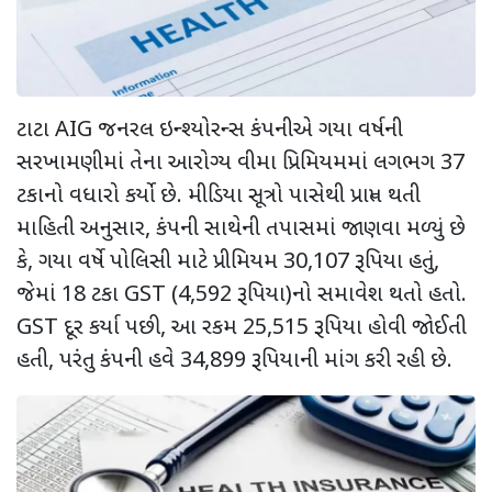
ટાટા
AIG
જનરલ ઇન્શ્યોરન્સ કંપનીએ ગયા વર્ષની
સરખામણીમાં તેના આરોગ્ય વીમા પ્રિમિયમમાં લગભગ
37
ટકાનો વધારો કર્યો છે. મીડિયા સૂત્રો પાસેથી પ્રાપ્ત થતી
માહિતી અનુસાર
,
કંપની સાથેની તપાસમાં જાણવા મળ્યું છે
કે
,
ગયા વર્ષે પોલિસી માટે પ્રીમિયમ
30,107
રૂપિયા હતું
,
જેમાં
18
ટકા
GST (4,592
રૂપિયા)નો સમાવેશ થતો હતો.
GST
દૂર કર્યા પછી
,
આ રકમ
25,515
રૂપિયા હોવી જોઈતી
હતી
,
પરંતુ કંપની હવે
34,899
રૂપિયાની માંગ કરી રહી છે.