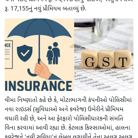
રૂ.
17,155
નું નવું પ્રીમિયમ બતાવ્યું છે.
વીમા નિષ્ણાતો કહે છે કે
,
મોટાભાગની કંપનીઓ પોલિસીમાં
નવા રાઇડર્સ (સુવિધાઓ અને કવરેજ) ઉમેરીને પ્રીમિયમ
વધારી રહી છે
,
અને આ ફેરફારો પોલિસીધારકની સંમતિ
વિના કરવામાં આવી રહ્યા છે. કેટલાક કિસ્સાઓમાં
,
હાલના
કવરેજને
'
નવી સુવિધા
'
નું લેબલ લગાવીને તેના અલગ અલગ