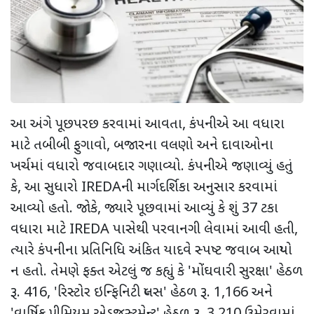
આ અંગે પૂછપરછ કરવામાં આવતા
,
કંપનીએ આ વધારા
માટે તબીબી ફુગાવો
,
બજારના વલણો અને દાવાઓના
ખર્ચમાં વધારો જવાબદાર ગણાવ્યો. કંપનીએ જણાવ્યું હતું
કે
,
આ સુધારો
IREDA
ની માર્ગદર્શિકા અનુસાર કરવામાં
આવ્યો હતો. જોકે
,
જ્યારે પૂછવામાં આવ્યું કે શું
37
ટકા
વધારા માટે
IREDA
પાસેથી પરવાનગી લેવામાં આવી હતી
,
ત્યારે કંપનીના પ્રતિનિધિ અંકિત યાદવે સ્પષ્ટ જવાબ આપ્યો
ન હતો. તેમણે ફક્ત એટલું જ કહ્યું કે
'
મોંઘવારી સુરક્ષા
'
હેઠળ
રૂ.
416, '
રિસ્ટોર ઇન્ફિનિટી પ્લસ
'
હેઠળ રૂ.
1,166
અને
'
વાર્ષિક પ્રીમિયમ એડજસ્ટમેન્ટ
'
હેઠળ રૂ.
3,210
ઉમેરવામાં