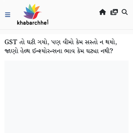
GST તો ઘટી ગયો, પણ વીમો કેમ સસ્તો ન થયો,
જાણો હેલ્થ ઈન્શ્યોરન્સના ભાવ કેમ ઘટ્યા નથી?