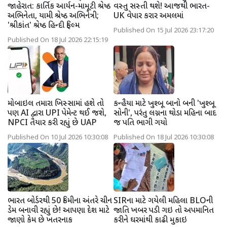
જાહેરાત: કાર્તિક આર્યન-મામૂટી શ્રેષ્ઠ
વસ્તુ સસ્તી થશે! આજથી ભારત-
અભિનેતા, યામી શ્રેષ્ઠ અભિનેત્રી;
UK વેપાર કરાર અમલમાં
'શ્રીકાંત' શ્રેષ્ઠ હિન્દી ફિલ્મ
Published On 15 Jul 2026 23:17:20
Published On 18 Jul 2026 22:15:19
મોબાઇલ તમારા ખિસ્સામાં હશે તો
કન્હૈયા માટે ખુશ્બૂ બાનો બની 'ખુશ્બૂ
પણ AI દ્વારા UPI પેમેન્ટ થઈ જશે,
સોની', પરંતુ લગ્નના થોડા મહિના બાદ
NPCI તૈયાર કરી રહ્યું છે UAP
જ પતિ ભાગી ગયો
Published On 10 Jul 2026 10:30:08
Published On 18 Jul 2026 10:30:08
ભારત બોર્ડરથી 50 કિમીના અંતરે ચીન
SIRના માટે ગયેલી મહિલા BLOની
ડેમ બનાવી રહ્યું છે! આપણા દેશ માટે
જાતિ ખબર પડી ગઇ તો અપમાનિત
જાણો કેમ છે ખતરનાક
કરીને ઘરમાંથી કાઢી મુકાઇ