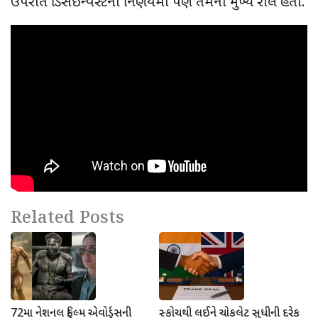
ઉપરાંત ડિસઇન્વેસ્ટના નિર્ણયમાં પણ તેમનો મુખ્ય રોલ હતો.
Related Posts
72મા નેશનલ ફિલ્મ એવોર્ડ્સની
સ્કોચથી લઈને ચોકલેટ સુધીની દરેક