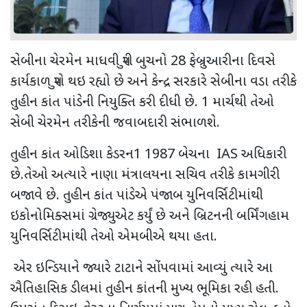
સેબીના ચેરમેન માધવી પુરી બુચનો
28
ફેબ્રુઆરીના દિવસે
કાર્યકાળ પુરો થઇ રહ્યો છે અને કેન્દ્ર સરકારે સેબીના વડા તરીકે
તુહીન કાંત પાંડેની નિયુક્તિ કરી દીધી છે.
1
માર્ચથી તેઓ
સેબી ચેરમેન તરીકેની જવાબદારી સંભાળશે.
તુહીન કાંત ઓડિશા કેડરન
1 1987
બેચના
IAS
અધિકારી
છે.તેઓ અત્યારે નાણા મંત્રાલયના સચિવ તરીકે કામગીરી
બજાવે છે. તુહીન કાંત પાંડેએ પંજાબ યુનિવર્સિટીમાંથી
ઇકોનોમિક્સમાં ગ્રેજ્યુએટ કર્યું છે અને બ્રિટનની બર્મિંગહામ
યુનિવર્સિટીમાંથી તેઓ એમબીએ થયા હતા.
એર ઇન્ડિયાને જ્યારે ટાટાને સોંપવામાં આવ્યું ત્યારે આ
ઐતિહાસિક ડીલમાં તુહીન કાંતની મુખ્ય ભૂમિકા રહી હતી.