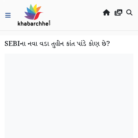
SEBIના નવા વડા તુહીન કાંત પાંડે કોણ છે?