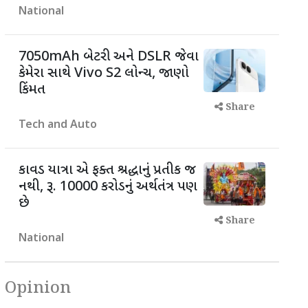
National
7050mAh બેટરી અને DSLR જેવા
કેમેરા સાથે Vivo S2 લોન્ચ, જાણો
કિંમત
Share
Tech and Auto
કાવડ યાત્રા એ ફક્ત શ્રદ્ધાનું પ્રતીક જ
નથી, રૂ. 10000 કરોડનું અર્થતંત્ર પણ
છે
Share
National
Opinion