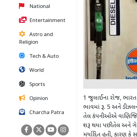
National
Entertainment
Astro and
Religion
Tech & Auto
World
Sports
1
જુલાઈના રોજ
,
ભારતન
Opinion
ભાવમાં રૂ.
5
અને ડીઝલના
Charcha Patra
તેલ કંપનીઓએ વાણિજ્યિ
શરૂ થયા પછી તેલ અને ગ
મર્યાદિત હતી
,
કારણ કે સ