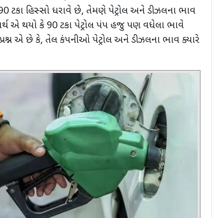
90
ટકા હિસ્સો ધરાવે છે
,
તેમણે પેટ્રોલ અને ડીઝલના ભાવ
ર્થ એ થયો કે
90
ટકા પેટ્રોલ પંપ હજુ પણ વધેલા ભાવે
્રશ્ન એ છે કે
,
તેલ કંપનીઓ પેટ્રોલ અને ડીઝલના ભાવ ક્યારે