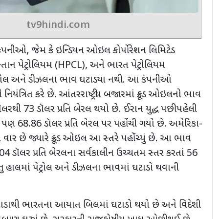
tv9hindi.com
 કંપનીઓ
,
જેમ કે ઇન્ડિયન ઓઇલ કોર્પોરેશન લિમિટેડ
સ્તાન પેટ્રોલિયમ (
HPCL),
અને ભારત પેટ્રોલિયમ
ટ્રોલ અને ડીઝલના ભાવ ઘટાડ્યા નથી. આ કંપનીઓ
નિયંત્રિત કરે છે. આંતરરાષ્ટ્રીય બજારમાં ક્રૂડ ઓઇલનો ભાવ
ૉલરથી
73
ડૉલર પ્રતિ બેરલ થયો છે. ઈરાન યુદ્ધ પછી પહેલી
ેટ પણ
68.86
ડૉલર પ્રતિ બેરલ પર પહોંચી ગયો છે. અમેરિકા-
 વાર છે જ્યારે ક્રૂડ ઓઇલ આ સ્તરે પહોંચ્યું છે. આ ભાવ
04
ડૉલર પ્રતિ બેરલના સર્વકાલીન ઉચ્ચતમ સ્તર કરતાં
56
તુ હાલમાં પેટ્રોલ અને ડીઝલના ભાવમાં ઘટાડો થવાની
ટાડાથી ભારતના આયાત બિલમાં ઘટાડો થયો છે અને વિદેશી