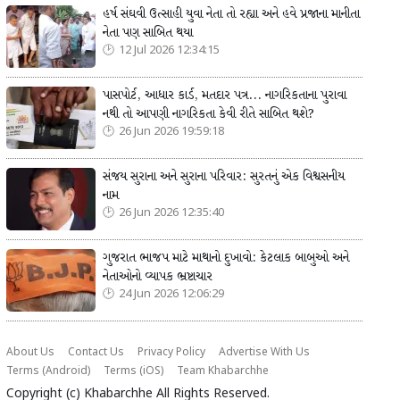
હર્ષ સંઘવી ઉત્સાહી યુવા નેતા તો રહ્યા અને હવે પ્રજાના માનીતા
નેતા પણ સાબિત થયા
12 Jul 2026 12:34:15
પાસપોર્ટ, આધાર કાર્ડ, મતદાર પત્ર... નાગરિકતાના પુરાવા
નથી તો આપણી નાગરિકતા કેવી રીતે સાબિત થશે?
26 Jun 2026 19:59:18
સંજય સુરાના અને સુરાના પરિવાર: સુરતનું એક વિશ્વસનીય
નામ
26 Jun 2026 12:35:40
ગુજરાત ભાજપ માટે માથાનો દુખાવો: કેટલાક બાબુઓ અને
નેતાઓનો વ્યાપક ભ્રષ્ટાચાર
24 Jun 2026 12:06:29
About Us
Contact Us
Privacy Policy
Advertise With Us
Terms (Android)
Terms (iOS)
Team Khabarchhe
Copyright (c)
Khabarchhe
All Rights Reserved.