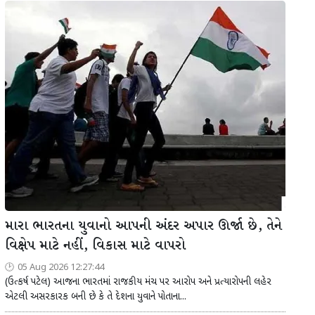
મારા ભારતના યુવાનો આપની અંદર અપાર ઊર્જા છે, તેને
વિક્ષેપ માટે નહીં, વિકાસ માટે વાપરો
05 Aug 2026 12:27:44
(ઉત્કર્ષ પટેલ) આજના ભારતમાં રાજકીય મંચ પર આરોપ અને પ્રત્યારોપની લહેર
એટલી અસરકારક બની છે કે તે દેશના યુવાને પોતાના...