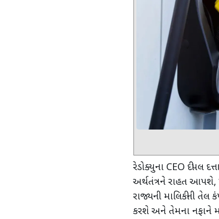
રેડોક્યુના
CEO
દીપલ દત્ત
અર્થતંત્રને રાહત આપશે
,
રાજ્યની માલિકીની તેલ 
કરશે અને તેમના નફાને