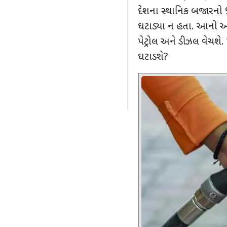
દેશના સ્થાનિક બજારનો
ઘટાડ્યા ન હતા. આનો અ
પેટ્રોલ અને ડીઝલ વેચશે. પ
ઘટાડશે
?