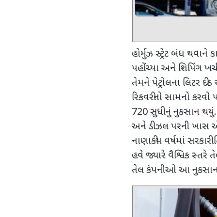
હોર્મુઝ સ્ટ્રેટ બંધ થવાન
પહોંચ્યા અને શિપિંગ ખર
તેમને પેટ્રોલના લિટર દીઠ
રિકવરીનો સામનો કરવો પ
720
સુધીનું નુકસાન થય
અને ડીઝલ પરની ખાસ એક્
નાણાકીય વર્ષમાં સરકારી
હવે જ્યારે વૈશ્વિક સ્તરે
તેલ કંપનીઓ આ નુકસાનન