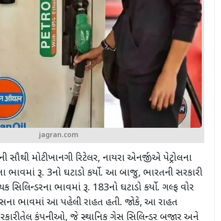
jagran.com
ી સૌથી મોટી ખાનગી રિટેલર
,
નાયરા એનર્જીએ પેટ્રોલના
 ભાવમાં રૂ.
3
નો ઘટાડો કર્યો. આ બાજુ
,
ભારતની સરકારી
ક સિલિન્ડરના ભાવમાં રૂ.
183
નો ઘટાડો કર્યો. ગલ્ફ વોર
ેસના ભાવમાં આ પહેલી રાહત હતી. જોકે
,
આ રાહત
રકારી તેલ કંપનીઓ
,
જે સ્થાનિક ગેસ સિલિન્ડર બજાર અને