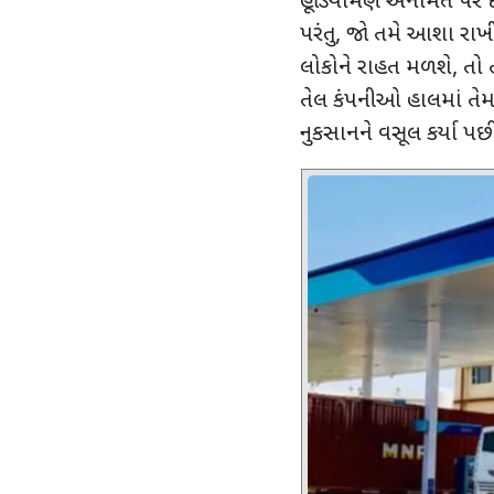
હૂંડિયામણ અનામત પર દ
પરંતુ
,
જો તમે આશા રાખી 
લોકોને રાહત મળશે
,
તો 
તેલ કંપનીઓ હાલમાં તેમન
નુકસાનને વસૂલ કર્યા પ