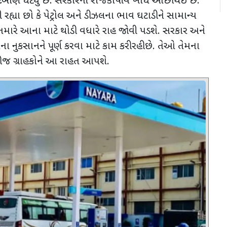
બાણ ઘટ્યું છે. સરકારની રાજકોષીય ખાધ ઓછી થઈ છે.
રહ્યા છો કે પેટ્રોલ અને ડીઝલના ભાવ ઘટાડીને સામાન્ય
તમારે આના માટે થોડી વધારે રાહ જોવી પડશે. સરકાર અને
ા નુકસાનને પૂર્ણ કરવા માટે કામ કરી રહી છે. તેઓ તેમના
છી જ ગ્રાહકોને આ રાહત આપશે.