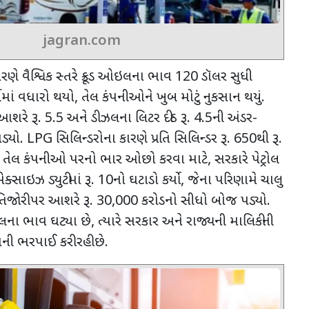
jagran.com
ે કારણે વૈશ્વિક સ્તરે ક્રૂડ ઓઇલના ભાવ
120
ડૉલર સુધી
્ચમાં વધારો થયો
,
તેલ કંપનીઓને ખુબ મોટું નુકસાન થયું.
 આશરે રૂ.
5.5
અને ડીઝલના લિટર દીઠ રૂ.
4.5
ની અંડર-
ડ્યો.
LPG
સિલિન્ડરોના કારણે પ્રતિ સિલિન્ડર રૂ.
650
થી રૂ.
ું. તેલ કંપનીઓ પરનો ભાર ઓછો કરવા માટે
,
સરકારે પેટ્રોલ
સાઇઝ ડ્યુટીમાં રૂ.
10
નો ઘટાડો કર્યો
,
જેના પરિણામે ચાલુ
 તિજોરી પર આશરે રૂ.
30,000
કરોડનો સીધો બોજ પડ્યો.
 તેલના ભાવ ઘટ્યા છે
,
ત્યારે સરકાર અને રાજ્યની માલિકીની
ી ભરપાઈ કરી રહી છે.