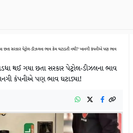
ા છતા સરકાર પેટ્રોલ-ડીઝલના ભાવ કેમ ઘટાડતી નથી? ખાનગી કંપનીએ પણ ભાવ
ડધા થઈ ગયા છતા સરકાર પેટ્રોલ-ડીઝલના ભાવ
ાનગી કંપનીએ પણ ભાવ ઘટાડ્યા!