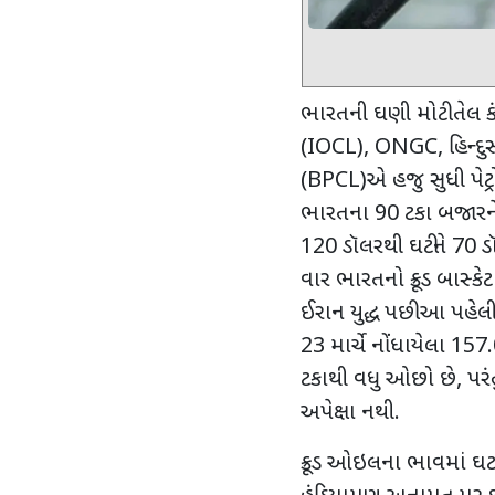
ભારતની ઘણી મોટી તેલ
(
IOCL), ONGC,
હિન્દુ
(
BPCL)
એ હજુ સુધી પે
ભારતના
90
ટકા બજારને 
120
ડૉલરથી ઘટીને
70
ડ
વાર ભારતનો ક્રૂડ બાસ્ક
ઈરાન યુદ્ધ પછી આ પહેલી
23
માર્ચે નોંધાયેલા
157.
ટકાથી વધુ ઓછો છે
,
પરં
અપેક્ષા નથી.
ક્રૂડ ઓઇલના ભાવમાં ઘ