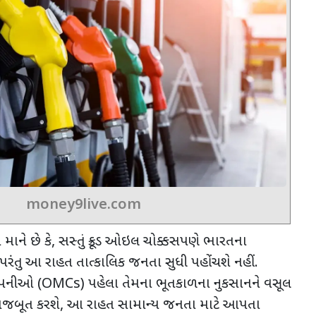
money9live.com
ા માને છે કે
,
સસ્તું ક્રૂડ ઓઇલ ચોક્કસપણે ભારતના
પરંતુ આ રાહત તાત્કાલિક જનતા સુધી પહોંચશે નહીં.
કંપનીઓ (
OMCs)
પહેલા તેમના ભૂતકાળના નુકસાનને વસૂલ
 મજબૂત કરશે
,
આ રાહત સામાન્ય જનતા માટે આપતા