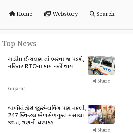
Home
Webstory
Search
Top News
ગાડીના ઈ-ચલણ તો ભરવા જ પડશે,
નહિતર RTOના કામ નહીં થાય
Share
Gujarat
થાળીમાં ઝેર! જીરું-લવિંગ પણ નકલી,
247 ક્વિન્ટલ ભેળસેળયુક્ત મસાલા
જપ્ત, ત્રણની ધરપકડ
Share