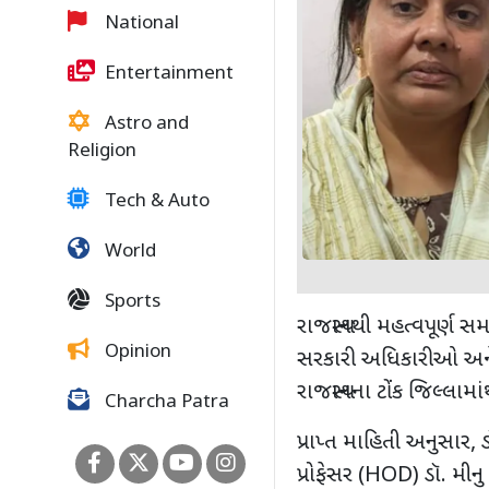
National
Entertainment
Astro and
Religion
Tech & Auto
World
Sports
રાજસ્થાનથી મહત્વપૂર્ણ સ
Opinion
સરકારી અધિકારીઓ અને ક
રાજસ્થાનના ટોંક જિલ્લા
Charcha Patra
પ્રાપ્ત માહિતી અનુસાર
,
પ્રોફેસર (
HOD)
ડૉ. મીન