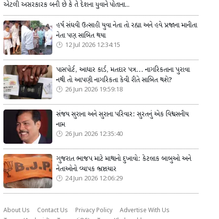
એટલી અસરકારક બની છે કે તે દેશના યુવાને પોતાના...
હર્ષ સંઘવી ઉત્સાહી યુવા નેતા તો રહ્યા અને હવે પ્રજાના માનીતા
નેતા પણ સાબિત થયા
12 Jul 2026 12:34:15
પાસપોર્ટ, આધાર કાર્ડ, મતદાર પત્ર... નાગરિકતાના પુરાવા
નથી તો આપણી નાગરિકતા કેવી રીતે સાબિત થશે?
26 Jun 2026 19:59:18
સંજય સુરાના અને સુરાના પરિવાર: સુરતનું એક વિશ્વસનીય
નામ
26 Jun 2026 12:35:40
ગુજરાત ભાજપ માટે માથાનો દુખાવો: કેટલાક બાબુઓ અને
નેતાઓનો વ્યાપક ભ્રષ્ટાચાર
24 Jun 2026 12:06:29
About Us
Contact Us
Privacy Policy
Advertise With Us