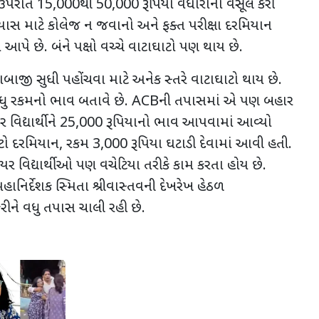
 ઉપરાંત
15,000
થી
50,000
રૂપિયા વધારાના વસૂલ કરી
ાસ માટે કોલેજ ન જવાનો અને ફક્ત પરીક્ષા દરમિયાન
પે છે. બંને પક્ષો વચ્ચે વાટાઘાટો પણ થાય છે.
ાબાજી સુધી પહોંચવા માટે અનેક સ્તરે વાટાઘાટો થાય છે.
ધુ રકમનો ભાવ બતાવે છે.
ACB
ની તપાસમાં એ પણ બહાર
 વિદ્યાર્થીને
25,000
રૂપિયાનો ભાવ આપવામાં આવ્યો
ટો દરમિયાન
,
રકમ
3,000
રૂપિયા ઘટાડી દેવામાં આવી હતી.
યર વિદ્યાર્થીઓ પણ વચેટિયા તરીકે કામ કરતા હોય છે.
નિર્દેશક સ્મિતા શ્રીવાસ્તવની દેખરેખ હેઠળ
ને વધુ તપાસ ચાલી રહી છે.