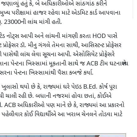
ણાવ્યું હતું કે
,
બે અધિકારીઓએ સાંઠગાંઠ કરીને
ુખ્ય પરીક્ષામાં હાજર રહેવા માટે એડમિટ કાર્ડ આપવાના
ૂ.
23000
ની લાંચ માંગી હતી.
લ કોટેડ નોટ્સ આપી અને લાંચની માંગણી કરતા
HOD
પાસે
પ્રોફેસર ડૉ. મીનુ ગંગલે તેમના સાથી
,
આસિસ્ટન્ટ પ્રોફેસર
ી પાસેથી લાંચ લેવા સૂચના આપી. એસોસિયેટ પ્રોફેસરે
ાના પેન્ટના ખિસ્સામાં મૂકતાની સાથે જ
ACB
ટીમ ઘટનાસ્થળે
સરના પેન્ટના ખિસ્સામાંથી પૈસા કબજે કર્યા.
ં ખુલાસો થયો છે કે
,
રાજ્યમાં ઘરે પેઇડ
B.Ed.
કોર્ષ પૂરા
ોથી ચાલી રહી છે. બધાની નજરમાં હોવા છતાં
,
કોઈએ
ી.
ACB
અધિકારીઓ પણ માને છે કે
,
રાજ્યમાં આ પ્રકારનો
 પહેલીવાર કોઈ વિદ્યાર્થીએ આ ખરાબ ચેનલને તોડવા માટે