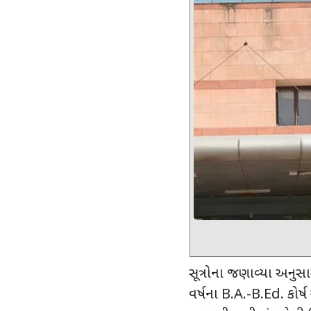
સૂત્રોના જણાવ્યા અનુસા
વર્ષના
B.A.-B.Ed.
કોર્