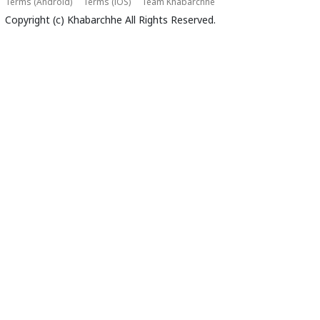
Terms (Android)
Terms (iOS)
Team Khabarchhe
Copyright (c)
Khabarchhe
All Rights Reserved.