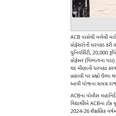
ACB
પાસેથી મળેલી મા
પ્રોફેસરોની ધરપકડ કરી હ
યુનિવર્સિટી
, 20,000
રૂપ
પ્રોફેસર (વિભાગના વડા)
ચંદ મીણાની ધરપકડ કરવા
પ્રણાલી પર પ્રશ્નો ઉભા 
આવી યોજના સમગ્ર રાજસ્થ
ACB
ના પોલીસ મહાનિર્દે
વિદ્યાર્થીએ
ACB
ના ટોંક
2024-26
શૈક્ષણિક વર્ષમ