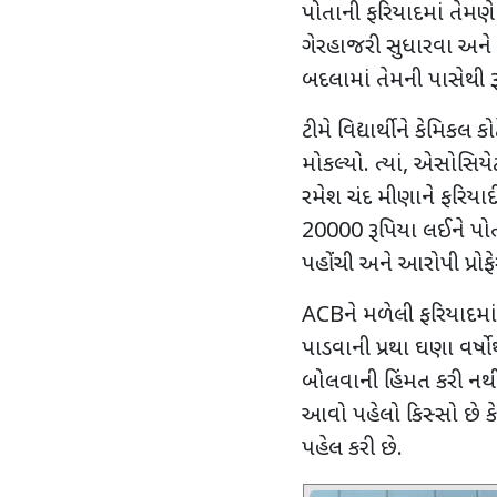
પોતાની ફરિયાદમાં તેમણે જ
ગેરહાજરી સુધારવા અને મ
બદલામાં તેમની પાસેથી ર
ટીમે વિદ્યાર્થીને કેમિક
મોકલ્યો. ત્યાં
,
એસોસિયેટ 
રમેશ ચંદ મીણાને ફરિયાદ
20000
રૂપિયા લઈને પોત
પહોંચી અને આરોપી પ્રોફે
ACB
ને મળેલી ફરિયાદમા
પાડવાની પ્રથા ઘણા વર્ષ
બોલવાની હિંમત કરી નથ
આવો પહેલો કિસ્સો છે કે
પહેલ કરી છે.