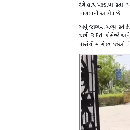
રંગે હાથ પકડાયા હતા. આ
માંગવાનો આરોપ છે.
એવું જાણવા મળ્યું હતું કે
ઘણી
B.Ed.
કોલેજો અને
પાસેથી માંગે છે
,
જેઓ તેમ