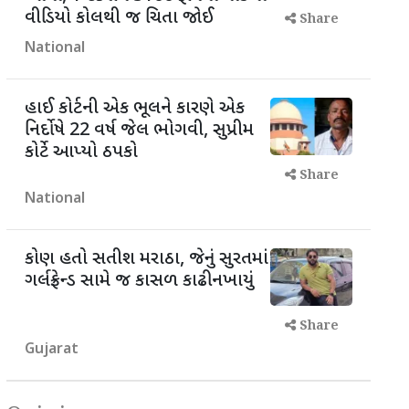
વીડિયો કોલથી જ ચિતા જોઈ
Share
National
હાઈ કોર્ટની એક ભૂલને કારણે એક
નિર્દોષે 22 વર્ષ જેલ ભોગવી, સુપ્રીમ
કોર્ટે આપ્યો ઠપકો
Share
National
કોણ હતો સતીશ મરાઠા, જેનું સુરતમાં
ગર્લફ્રેન્ડ સામે જ કાસળ કાઢી નખાયું
Share
Gujarat