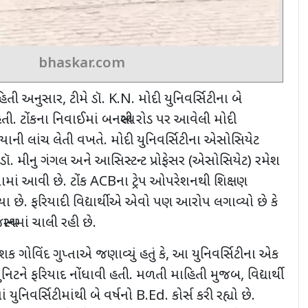
bhaskar.com
હિતી અનુસાર
,
ટીમે ડૉ.
K.N.
મોદી યુનિવર્સિટીના બે
તી. ટોંકના નિવાઈમાં બનસ્થલી રોડ પર આવેલી મોદી
િયાની લાંચ લેતી વખતે. મોદી યુનિવર્સિટીના એસોસિયેટ
 ડૉ. મીનુ ગંગલ અને આસિસ્ટન્ટ પ્રોફેસર (એસોસિયેટ) રમેશ
માં આવી છે. ટોંક
ACB
ના ટ્રેપ ઓપરેશનથી શિક્ષણ
થયા છે. ફરિયાદી વિદ્યાર્થીએ એવો પણ આરોપ લગાવ્યો છે કે
ાનમાં ચાલી રહી છે.
શક ગોવિંદ ગુપ્તાએ જણાવ્યું હતું કે
,
આ યુનિવર્સિટીના એક
 યુનિટને ફરિયાદ નોંધાવી હતી. મળતી માહિતી મુજબ
,
વિદ્યાર્થી
ાં યુનિવર્સિટીમાંથી બે વર્ષનો
B.Ed.
કોર્સ કરી રહ્યો છે.