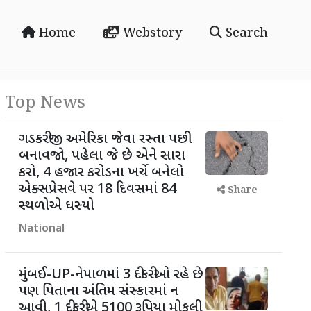
Home
Webstory
Search
Top News
ગડકરીજી અમેરિકા જેવા રસ્તા પછી
બનાવજો, પહેલા જે છે એને સારા
કરો, 4 હજાર કરોડના ખર્ચે બનેલો
એક્સપ્રેસવે પર 18 દિવસમાં 84
Share
સ્થળોએ ધસ્યો
National
મુંબઈ-UP-નેપાળમાં 3 દીકરીઓ રહે છે
પણ પિતાના અંતિમ સંસ્કારમાં ન
આવી, 1 દીકરીએ 5100 રૂપિયા મોકલી