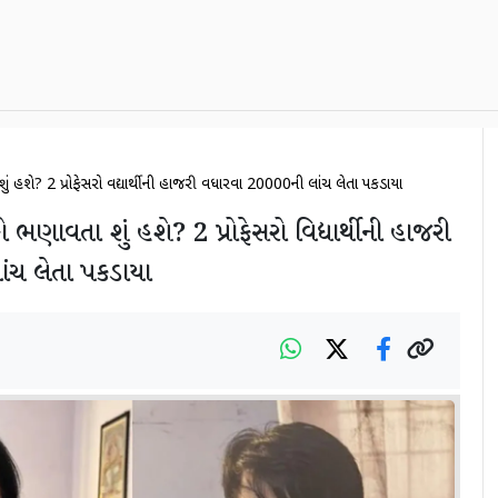
ં હશે? 2 પ્રોફેસરો વિદ્યાર્થીની હાજરી વધારવા 20000ની લાંચ લેતા પકડાયા
 ભણાવતા શું હશે? 2 પ્રોફેસરો વિદ્યાર્થીની હાજરી
ંચ લેતા પકડાયા