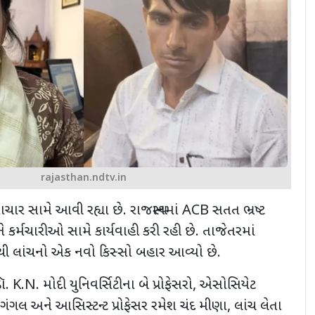
rajasthan.ndtv.in
માચાર સામે આવી રહ્યા છે. રાજસ્થાનમાં
ACB
સતત ભ્રષ્ટ
ર્મચારીઓ સામે કાર્યવાહી કરી રહી છે. તાજેતરમાં
માંથી લાંચનો એક નવો કિસ્સો બહાર આવ્યો છે.
ડૉ.
K.N.
મોદી યુનિવર્સિટીના બે પ્રોફેસરો
,
એસોસિયેટ
ુ ગંગલ અને આસિસ્ટન્ટ પ્રોફેસર રમેશ ચંદ મીણા
,
લાંચ લેતા