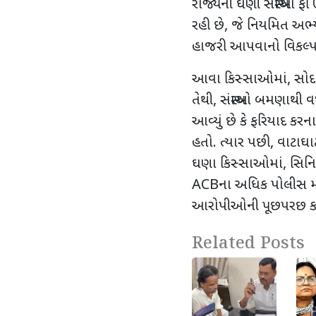
રાજ્યની ઘણી સંસ્થાઓ ફી
રહી છે
,
જે નિયમિત અભ્ય
હાજરી આપવાનો વિકલ્પ આ
આવા કિસ્સાઓમાં
,
સોદ
તેથી
,
સંસ્થાઓ બમણાથી વ
આવ્યું છે કે ફરિયાદ કરનાર
હતો. ત્યાર પછી
,
વાટાઘા
ઘણા કિસ્સાઓમાં
,
સિનિ
ACB
ના અધિક પોલીસ મહા
આરોપીઓની પૂછપરછ કરી
Related Posts