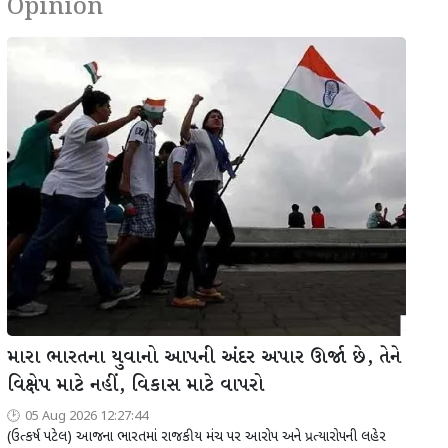
Opinion
મારા ભારતના યુવાનો આપની અંદર અપાર ઊર્જા છે, તેને
વિક્ષેપ માટે નહીં, વિકાસ માટે વાપરો
05 Aug 2026 12:27:44
(ઉત્કર્ષ પટેલ) આજના ભારતમાં રાજકીય મંચ પર આરોપ અને પ્રત્યારોપની લહેર