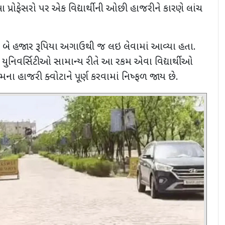
 પ્રોફેસરો પર એક વિદ્યાર્થીની ઓછી હાજરીને કારણે લાંચ
,
બે હજાર રૂપિયા અગાઉથી જ લઇ લેવામાં આવ્યા હતા.
 યુનિવર્સિટીઓ સામાન્ય રીતે આ રકમ એવા વિદ્યાર્થીઓ
ના હાજરી ક્વોટાને પૂર્ણ કરવામાં નિષ્ફળ જાય છે.