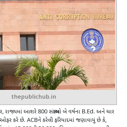
thepublichub.in
ર
,
રાજ્યમાં આશરે
800
સંસ્થાઓ બે વર્ષના
B.Ed.
અને ચાર
ષ ઓફર કરે છે.
ACB
ને કરેલી ફરિયાદમાં જણાવાયું છે કે
,