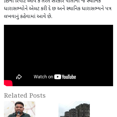
IB
નો રિપોર્ટ આવે કે તરત સરકાર પોતાના જ સ્થાનિક
ધારાસભ્યોને એલટ કરી દે છ અને સ્થાનિક ધારાસભ્યને પત્ર
લખવાનું કહેવામાં આવે છે.
Related Posts