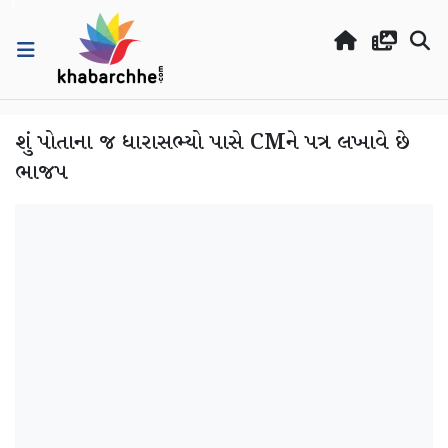
શું પોતાના જ ધારાસભ્યો પાસે CMને પત્ર લખાવે છે
ભાજપ