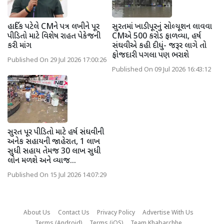
હાર્દિક પટેલે CMને પત્ર લખીને પૂર
સુરતમાં ખાડીપૂરનું સોલ્યૂશન લાવવા
પીડિતો માટે વિશેષ રાહત પેકેજની
CMએ 500 કરોડ ફાળવ્યા, હર્ષ
કરી માંગ
સંઘવીએ કહી દીધું- જરૂર લાગે તો
ફોજદારી પગલા પણ ભરાશે
Published On 29 Jul 2026 17:00:26
Published On 09 Jul 2026 16:43:12
સુરત પૂર પીડિતો માટે હર્ષ સંઘવીની
અનેક સહાયની જાહેરાત, 1 લાખ
સુધી સહાય તેમજ 30 લાખ સુધી
લોન મળશે અને વ્યાજ...
Published On 15 Jul 2026 14:07:29
About Us
Contact Us
Privacy Policy
Advertise With Us
Terms (Android)
Terms (iOS)
Team Khabarchhe