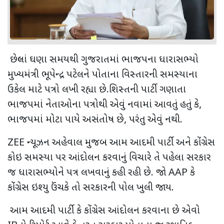
છેલ્લાં ઘણા સમયથી ગુજરાતમાં ભાજપના ધારાસભ્યો
મુખ્યમંત્રી ભૂપેન્દ્ર પટેલને પોતાના વિસ્તારની સમસ્યાના
ઉકેલ માટે પત્રો લખી રહ્યા છે.શિસ્તની પાર્ટી ગણાતા
ભાજપમાં નેતાઓના પત્રોથી એવું નવામાં આવતું હતું કે
,
ભાજપમાં મોટા પાયે અસંતોષ છે
,
પરંતુ એવું નથી.
ZEE
ન્યૂઝન અહેવાલ મુજબ આમ આદમી પાર્ટી અને કોંગ્રેસ
કોઇ સમસ્યા પર આંદોલન કરવાનું વિચારે તે પહેલા સરકાર
જ ધારાસભ્યોને પત્ર લખવાનું કહી રહી છે. જો
AAP
કે
કોંગ્રેસ ઇશ્યુ ઉંચકે તો સરકારની પોલ ખુલી જાય.
આમ આદમી પાર્ટી કે કોંગ્રેસ આંદોલન કરવાના છે એવો