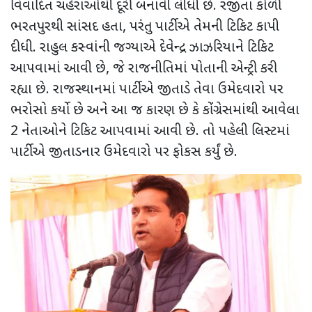
વિવાદિત ચહેરાઓથી દૂરી બનાવી લીધી છે. રંજીતા કોળી
ભરતપુરથી સાંસદ હતા, પરંતુ પાર્ટીએ તેમની ટિકિટ કાપી
દીધી. રાહુલ કસ્વાંની જગ્યાએ દેવેન્દ્ર ઝાઝરિયાને ટિકિટ
આપવામાં આવી છે, જે રાજનીતિમાં પોતાની એન્ટ્રી કરી
રહ્યા છે. રાજસ્થાનમાં પાર્ટીએ જીતાડે તેવા ઉમેદવારો પર
ભરોસો કર્યો છે અને આ જ કારણ છે કે કોંગ્રેસમાંથી આવેલા
2 નેતાઓને ટિકિટ આપવામાં આવી છે. તો પહેલી લિસ્ટમાં
પાર્ટીએ જીતાડનાર ઉમેદવારો પર ફોકસ કર્યું છે.