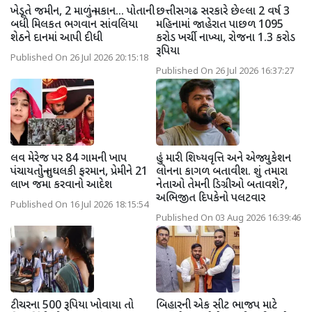
ખેડૂતે જમીન, 2 માળનું મકાન... પોતાની
છત્તીસગઢ સરકારે છેલ્લા 2 વર્ષ 3
બધી મિલકત ભગવાન સાંવલિયા
મહિનામાં જાહેરાત પાછળ 1095
શેઠને દાનમાં આપી દીધી
કરોડ ખર્ચી નાખ્યા, રોજના 1.3 કરોડ
રૂપિયા
Published On 26 Jul 2026 20:15:18
Published On 26 Jul 2026 16:37:27
લવ મેરેજ પર 84 ગામની ખાપ
હું મારી શિષ્યવૃત્તિ અને એજ્યુકેશન
પંચાયતોનું તુઘલકી ફરમાન, પ્રેમીને 21
લોનના કાગળ બતાવીશ. શું તમારા
લાખ જમા કરવાનો આદેશ
નેતાઓ તેમની ડિગ્રીઓ બતાવશે?,
અભિજીત દિપકેનો પલટવાર
Published On 16 Jul 2026 18:15:54
Published On 03 Aug 2026 16:39:46
ટીચરના 500 રૂપિયા ખોવાયા તો
બિહારની એક સીટ ભાજપ માટે