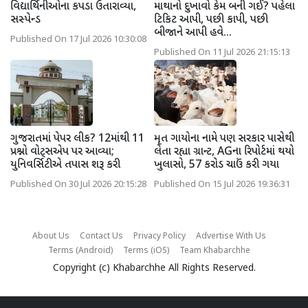
વિદ્યાર્થિનીઓના કપડા ઉતારાવ્યા,
માથાનો દુખાવો કેમ બની ગઈ? પહેલા
સસ્પેન્ડ
ટિકિટ આપી, પછી કાપી, પછી
બીજાને આપી હવે...
Published On 17 Jul 2026 10:30:08
Published On 11 Jul 2026 21:15:13
ગુજરાતમાં પેપર લીક? 12માંથી 11
મૃત ગાયોના નામે પણ સરકાર પાસેથી
પ્રશ્નો વોટ્સએપ પર આવ્યા;
લેતા રહ્યા ગ્રાન્ટ, AGના રિપોર્ટમાં થયો
યુનિવર્સિટીએ તપાસ શરૂ કરી
ખુલાસો, 57 કરોડ ચાઉં કરી ગયા
Published On 30 Jul 2026 20:15:28
Published On 15 Jul 2026 19:36:31
About Us
Contact Us
Privacy Policy
Advertise With Us
Terms (Android)
Terms (iOS)
Team Khabarchhe
Copyright (c)
Khabarchhe
All Rights Reserved.