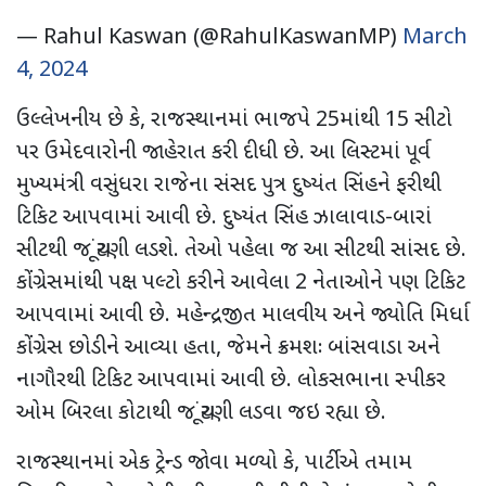
— Rahul Kaswan (@RahulKaswanMP)
March
4, 2024
ઉલ્લેખનીય છે કે, રાજસ્થાનમાં ભાજપે 25માંથી 15 સીટો
પર ઉમેદવારોની જાહેરાત કરી દીધી છે. આ લિસ્ટમાં પૂર્વ
મુખ્યમંત્રી વસુંધરા રાજેના સંસદ પુત્ર દુષ્યંત સિંહને ફરીથી
ટિકિટ આપવામાં આવી છે. દુષ્યંત સિંહ ઝાલાવાડ-બારાં
સીટથી જ ચૂંટણી લડશે. તેઓ પહેલા જ આ સીટથી સાંસદ છે.
કોંગ્રેસમાંથી પક્ષ પલ્ટો કરીને આવેલા 2 નેતાઓને પણ ટિકિટ
આપવામાં આવી છે. મહેન્દ્રજીત માલવીય અને જ્યોતિ મિર્ધા
કોંગ્રેસ છોડીને આવ્યા હતા, જેમને ક્રમશઃ બાંસવાડા અને
નાગૌરથી ટિકિટ આપવામાં આવી છે. લોકસભાના સ્પીકર
ઓમ બિરલા કોટાથી જ ચૂંટણી લડવા જઇ રહ્યા છે.
રાજસ્થાનમાં એક ટ્રેન્ડ જોવા મળ્યો કે, પાર્ટીએ તમામ