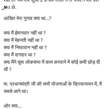
રહી છે. અત્યાર સુધી 2 હજાર લોકો તેની પોસ્ટને શેર કરી
ચૂક્યા છે.
आखिर मेरा गुनाह क्या था...?
क्या मैं ईमानदार नहीं था ?
क्या मैं मेहनती नहीं था ?
क्या मैं निष्ठावान नहीं था ?
क्या मैं दागदार था ?
क्या मैंने चूरू लोकसभा में काम करवाने में कोई कमी छोड़ दी
थी ?
मा. प्रधानमंत्री जी की सभी योजनाओं के क्रियान्वयन में, मैं
सबसे आगे था।
ओर क्या…