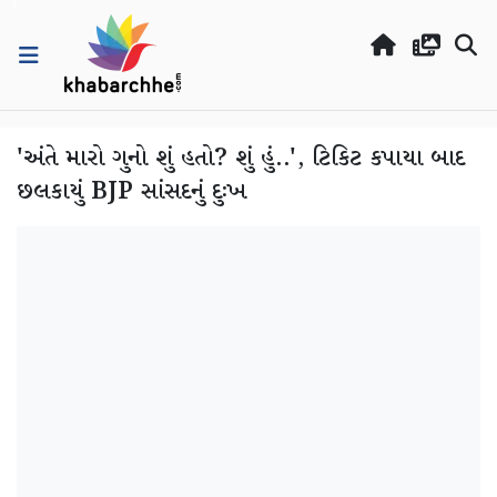
'અંતે મારો ગુનો શું હતો? શું હું..', ટિકિટ કપાયા બાદ
છલકાયું BJP સાંસદનું દુઃખ