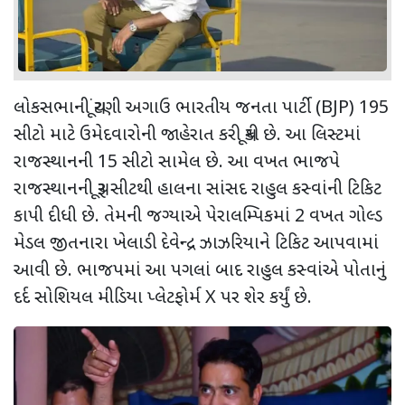
લોકસભાની ચૂંટણી અગાઉ ભારતીય જનતા પાર્ટી (BJP) 195
સીટો માટે ઉમેદવારોની જાહેરાત કરી ચૂકી છે. આ લિસ્ટમાં
રાજસ્થાનની 15 સીટો સામેલ છે. આ વખત ભાજપે
રાજસ્થાનની ચૂરૂ સીટથી હાલના સાંસદ રાહુલ કસ્વાંની ટિકિટ
કાપી દીધી છે. તેમની જગ્યાએ પેરાલમ્પિકમાં 2 વખત ગોલ્ડ
મેડલ જીતનારા ખેલાડી દેવેન્દ્ર ઝાઝરિયાને ટિકિટ આપવામાં
આવી છે. ભાજપમાં આ પગલાં બાદ રાહુલ કસ્વાંએ પોતાનું
દર્દ સોશિયલ મીડિયા પ્લેટફોર્મ X પર શેર કર્યું છે.