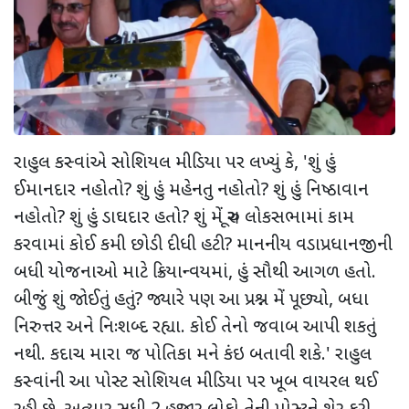
રાહુલ કસ્વાંએ સોશિયલ મીડિયા પર લખ્યું કે, 'શું હું
ઈમાનદાર નહોતો? શું હું મહેનતુ નહોતો? શું હું નિષ્ઠાવાન
નહોતો? શું હું ડાઘદાર હતો? શું મેં ચૂરુ લોકસભામાં કામ
કરવામાં કોઈ કમી છોડી દીધી હટી? માનનીય વડાપ્રધાનજીની
બધી યોજનાઓ માટે ક્રિયાન્વયમાં, હું સૌથી આગળ હતો.
બીજું શું જોઈતું હતું? જ્યારે પણ આ પ્રશ્ન મેં પૂછ્યો, બધા
નિરુત્તર અને નિઃશબ્દ રહ્યા. કોઈ તેનો જવાબ આપી શકતું
નથી. કદાચ મારા જ પોતિકા મને કંઇ બતાવી શકે.' રાહુલ
કસ્વાંની આ પોસ્ટ સોશિયલ મીડિયા પર ખૂબ વાયરલ થઈ