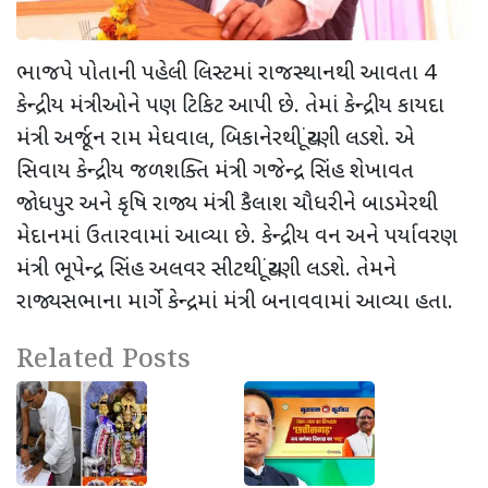
ભાજપે પોતાની પહેલી લિસ્ટમાં રાજસ્થાનથી આવતા 4
કેન્દ્રીય મંત્રીઓને પણ ટિકિટ આપી છે. તેમાં કેન્દ્રીય કાયદા
મંત્રી અર્જૂન રામ મેઘવાલ, બિકાનેરથી ચૂંટણી લડશે. એ
સિવાય કેન્દ્રીય જળશક્તિ મંત્રી ગજેન્દ્ર સિંહ શેખાવત
જોધપુર અને કૃષિ રાજ્ય મંત્રી કૈલાશ ચૌધરીને બાડમેરથી
મેદાનમાં ઉતારવામાં આવ્યા છે. કેન્દ્રીય વન અને પર્યાવરણ
મંત્રી ભૂપેન્દ્ર સિંહ અલવર સીટથી ચૂંટણી લડશે. તેમને
રાજ્યસભાના માર્ગે કેન્દ્રમાં મંત્રી બનાવવામાં આવ્યા હતા.
Related Posts