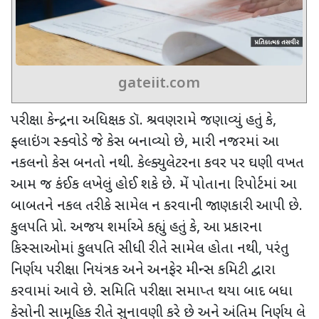
gateiit.com
પરીક્ષા કેન્દ્રના અધિક્ષક ડૉ. શ્રવણરામે જણાવ્યું હતું કે
,
ફ્લાઇંગ સ્ક્વોડે જે કેસ બનાવ્યો છે
,
મારી નજરમાં આ
નકલનો કેસ બનતો નથી. કેલ્ક્યુલેટરના કવર પર ઘણી વખત
આમ જ કંઈક લખેલું હોઈ શકે છે. મેં પોતાના રિપોર્ટમાં આ
બાબતને નકલ તરીકે સામેલ ન કરવાની જાણકારી આપી છે.
કુલપતિ પ્રો. અજય શર્માએ કહ્યું હતું કે
,
આ પ્રકારના
કિસ્સાઓમાં કુલપતિ સીધી રીતે સામેલ હોતા નથી
,
પરંતુ
નિર્ણય પરીક્ષા નિયંત્રક અને અનફેર મીન્સ કમિટી દ્વારા
કરવામાં આવે છે. સમિતિ પરીક્ષા સમાપ્ત થયા બાદ બધા
કેસોની સામૂહિક રીતે સુનાવણી કરે છે અને અંતિમ નિર્ણય લે