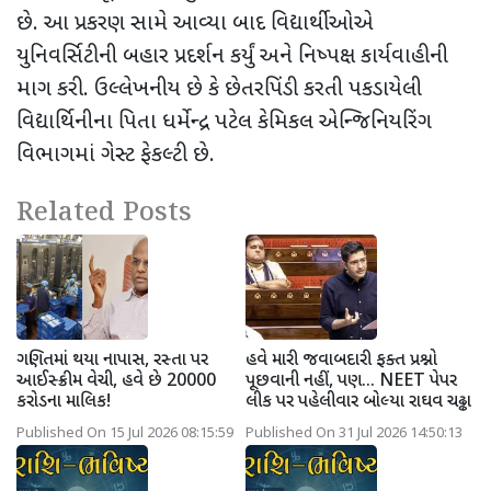
છે. આ પ્રકરણ સામે આવ્યા બાદ વિદ્યાર્થીઓએ
યુનિવર્સિટીની બહાર પ્રદર્શન કર્યું અને નિષ્પક્ષ કાર્યવાહીની
માગ કરી. ઉલ્લેખનીય છે કે છેતરપિંડી કરતી પકડાયેલી
વિદ્યાર્થિનીના પિતા ધર્મેન્દ્ર પટેલ કેમિકલ એન્જિનિયરિંગ
વિભાગમાં ગેસ્ટ ફેકલ્ટી છે.
Related Posts
ગણિતમાં થયા નાપાસ, રસ્તા પર
હવે મારી જવાબદારી ફક્ત પ્રશ્નો
આઈસ્ક્રીમ વેચી, હવે છે 20000
પૂછવાની નહીં, પણ... NEET પેપર
કરોડના માલિક!
લીક પર પહેલીવાર બોલ્યા રાઘવ ચઢ્ઢા
Published On 15 Jul 2026 08:15:59
Published On 31 Jul 2026 14:50:13