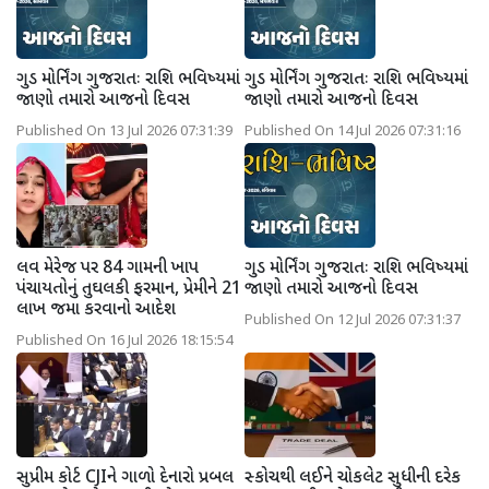
ગુડ મોર્નિંગ ગુજરાતઃ રાશિ ભવિષ્યમાં
ગુડ મોર્નિંગ ગુજરાતઃ રાશિ ભવિષ્યમાં
જાણો તમારો આજનો દિવસ
જાણો તમારો આજનો દિવસ
Published On 13 Jul 2026 07:31:39
Published On 14 Jul 2026 07:31:16
લવ મેરેજ પર 84 ગામની ખાપ
ગુડ મોર્નિંગ ગુજરાતઃ રાશિ ભવિષ્યમાં
પંચાયતોનું તુઘલકી ફરમાન, પ્રેમીને 21
જાણો તમારો આજનો દિવસ
લાખ જમા કરવાનો આદેશ
Published On 12 Jul 2026 07:31:37
Published On 16 Jul 2026 18:15:54
સુપ્રીમ કોર્ટ CJIને ગાળો દેનારો પ્રબલ
સ્કોચથી લઈને ચોકલેટ સુધીની દરેક