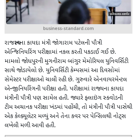
business-standard.com
રાજસ્થાનના કાયદા મંત્રી જોગારામ પટેલની પૌત્રી
એન્જિનિયરિંગ પરીક્ષામાં નકલ કરતી પકડાઈ ગઈ છે.
મામલો જોધપુરની મુગનીરામ બાંગુર મેમોરિયલ યુનિવર્સિટી
સાથે જોડાયેલો છે. યુનિવર્સિટી કેમ્પસમાં આ દિવસોમાં
સેમેસ્ટર પરીક્ષાઓ ચાલી રહી છે. ગુરુવારે એનવાયરમેન્ટલ
એન્જીનિયરિંગની પરીક્ષા હતી. પરીક્ષામાં રાજ્યના કાયદા
મંત્રીની પૌત્રી પણ સામેલ હતી. જ્યારે ફ્લાઇંગ સ્ક્વોડની
ટીમ અચાનક પરીક્ષા ખંડમાં પહોંચી
,
તો મંત્રીની પૌત્રી પાસેથી
એક કેલ્ક્યૂલેટર મળ્યું અને તેના કવર પર પેન્સિલથી નોટ્સ
લખેલી મળી આવી હતી.