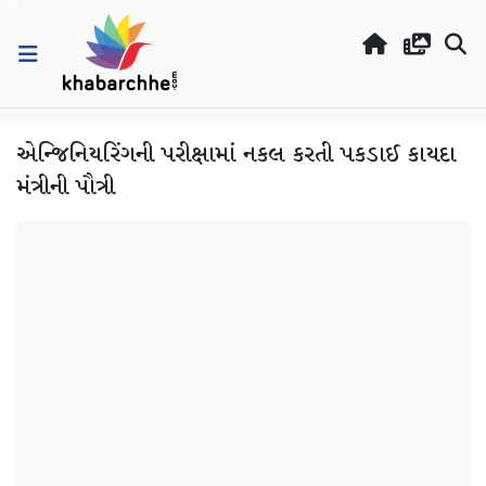
એન્જિનિયરિંગની પરીક્ષામાં નકલ કરતી પકડાઈ કાયદા
મંત્રીની પૌત્રી