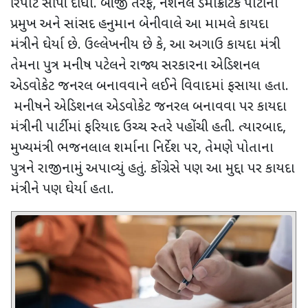
રિપોર્ટ સોંપી દીધો. બીજી તરફ
,
નેશનલ ડેમોક્રેટિક પાર્ટીના
પ્રમુખ અને સાંસદ હનુમાન બેનીવાલે આ મામલે કાયદા
મંત્રીને ઘેર્યા છે. ઉલ્લેખનીય છે કે
,
આ અગાઉ કાયદા મંત્રી
તેમના પુત્ર મનીષ પટેલને રાજ્ય સરકારના એડિશનલ
એડવોકેટ જનરલ બનાવવાને લઈને વિવાદમાં ફસાયા હતા.
મનીષને એડિશનલ એડવોકેટ જનરલ બનાવવા પર કાયદા
મંત્રીની પાર્ટીમાં ફરિયાદ ઉચ્ચ સ્તરે પહોંચી હતી. ત્યારબાદ
,
મુખ્યમંત્રી ભજનલાલ શર્માના નિર્દેશ પર
,
તેમણે પોતાના
પુત્રને રાજીનામું અપાવ્યું હતું. કોંગ્રેસે પણ આ મુદ્દા પર કાયદા
મંત્રીને પણ ઘેર્યા હતા.