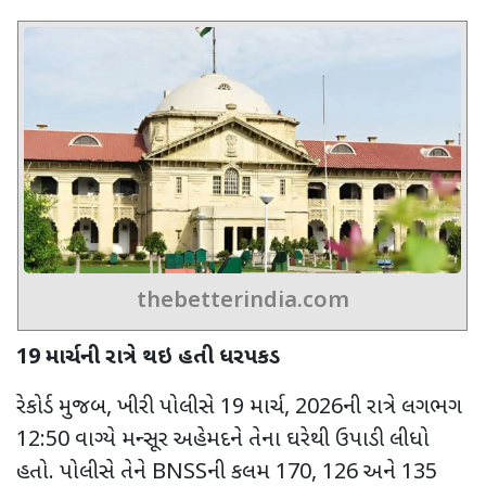
thebetterindia.com
19 માર્ચની રાત્રે થઇ હતી ધરપકડ
રેકોર્ડ મુજબ
,
ખીરી પોલીસે 19 માર્ચ
,
2026ની રાત્રે લગભગ
12:50 વાગ્યે મન્સૂર અહેમદને તેના ઘરેથી ઉપાડી લીધો
હતો. પોલીસે તેને
BNSS
ની કલમ 170
,
126 અને 135