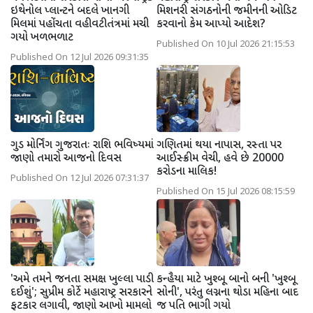
ઇથેનોલ પ્લાન્ટને બદલે ખાનગી
મિશનરી સંગઠનોની જમીનની ઓડિટ
મિલમાં પહોંચતા વહીવટીતંત્રમાં મચી
કરવાનો કેમ આપ્યો આદેશ?
ગયો ખળભળાટ
Published On 10 Jul 2026 21:15:53
Published On 12 Jul 2026 09:31:35
ગુડ મોર્નિંગ ગુજરાતઃ રાશિ ભવિષ્યમાં
ગણિતમાં થયા નાપાસ, રસ્તા પર
જાણો તમારો આજનો દિવસ
આઈસ્ક્રીમ વેચી, હવે છે 20000
કરોડના માલિક!
Published On 12 Jul 2026 07:31:37
Published On 15 Jul 2026 08:15:59
'અમે તમને જનતા સમક્ષ ખુલ્લા પાડી
કન્હૈયા માટે ખુશ્બૂ બાનો બની 'ખુશ્બૂ
દઈશું'; સુપ્રીમ કોર્ટે મહારાષ્ટ્ર સરકારને
સોની', પરંતુ લગ્નના થોડા મહિના બાદ
ફટકાર લગાવી, જાણો આખો મામલો
જ પતિ ભાગી ગયો