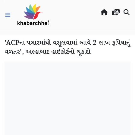
'ACPના પગારમાંથી વસૂલવામાં આવે 2 લાખ રૂપિયાનું
વળતર', અલ્હાબાદ હાઇકોર્ટનો ચૂકાદો