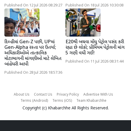
Published On 12 Jul 2026 08:29:27
Published On 18 Jul 2026 10:30:08
દિલ્હીમાં Gen-Z પછી, UPમાં
E20થી બચવા મોંઘુ પેટ્રોલ પસંદ કરી
Gen-Alpha રસ્તા પર ઉતર્યા;
રહ્યા છે લોકો; પ્રીમિયમ પેટ્રોલની માંગ
અધિકારીઓએ તાત્કાલિક
5 ગણી વધી ગઈ!
મોટાભાગની માંગણીઓ માટે લેખિત
Published On 11 Jul 2026 08:31:44
બાંહેધરી આપી
Published On 28 Jul 2026 18:57:36
About Us
Contact Us
Privacy Policy
Advertise With Us
Terms (Android)
Terms (iOS)
Team Khabarchhe
Copyright (c)
Khabarchhe
All Rights Reserved.