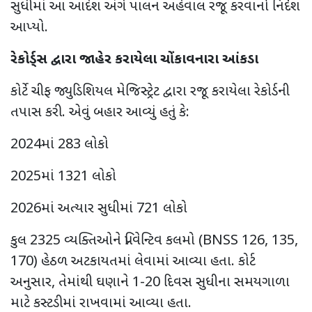
સુધીમાં આ આદેશ અંગે પાલન અહેવાલ રજૂ કરવાનો નિર્દેશ
આપ્યો.
રેકોર્ડ્સ દ્વારા જાહેર કરાયેલા ચોંકાવનારા આંકડા
કોર્ટે ચીફ જ્યુડિશિયલ મેજિસ્ટ્રેટ દ્વારા રજૂ કરાયેલા રેકોર્ડની
તપાસ કરી. એવું બહાર આવ્યું હતું કે:
2024માં 283 લોકો
2025માં 1321 લોકો
2026માં અત્યાર સુધીમાં 721 લોકો
કુલ 2325 વ્યક્તિઓને પ્રિવેન્ટિવ કલમો (
BNSS
126
,
135
,
170) હેઠળ અટકાયતમાં લેવામાં આવ્યા હતા. કોર્ટ
અનુસાર
,
તેમાંથી ઘણાને 1-20 દિવસ સુધીના સમયગાળા
માટે કસ્ટડીમાં રાખવામાં આવ્યા હતા.