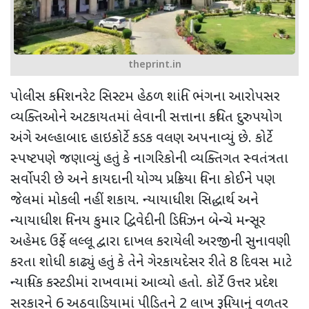
theprint.in
પોલીસ કમિશનરેટ સિસ્ટમ હેઠળ શાંતિ ભંગના આરોપસર
વ્યક્તિઓને અટકાયતમાં લેવાની સત્તાના કથિત દુરુપયોગ
અંગે અલ્હાબાદ હાઇકોર્ટે કડક વલણ અપનાવ્યું છે. કોર્ટે
સ્પષ્ટપણે જણાવ્યું હતું કે નાગરિકોની વ્યક્તિગત સ્વતંત્રતા
સર્વોપરી છે અને કાયદાની યોગ્ય પ્રક્રિયા વિના કોઈને પણ
જેલમાં મોકલી નહીં શકાય. ન્યાયાધીશ સિદ્ધાર્થ અને
ન્યાયાધીશ વિનય કુમાર દ્વિવેદીની ડિવિઝન બેન્ચે મન્સૂર
અહેમદ ઉર્ફે લલ્લૂ દ્વારા દાખલ કરાયેલી અરજીની સુનાવણી
કરતા શોધી કાઢ્યું હતું કે તેને ગેરકાયદેસર રીતે 8 દિવસ માટે
ન્યાયિક કસ્ટડીમાં રાખવામાં આવ્યો હતો. કોર્ટે ઉત્તર પ્રદેશ
સરકારને 6 અઠવાડિયામાં પીડિતને
2
લાખ રૂપિયાનું વળતર