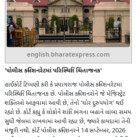
english.bharatexpress.com
'
પોલીસ કમિશનરેટમાં પરિસ્થિતિ ચિંતાજનક
'
હાઈકોર્ટે ટિપ્પણી કરી કે પ્રયાગરાજ પોલીસ કમિશનરેટમાં
પરિસ્થિતિ ચિંતાજનક છે. પોલીસ કમિશનરોને જે મેજિસ્ટ્રેટ
શક્તિઓ આફવામાં આવી છે, તેનો
'
ઘોર દુરુપયોગ
'
થઈ
રહ્યો છે. કોર્ટે કહ્યું કે લોકોને શાંતિ ભંગના બહાને લાંબા સમય
સુધી જેલમાં રાખવામાં આવી રહ્યા છે
,
જ્યારે કાયદામાં તેની
મંજૂરી નથી. કોર્ટે પોલીસ કમિશનરને
14
સપ્ટેમ્બર
, 2026