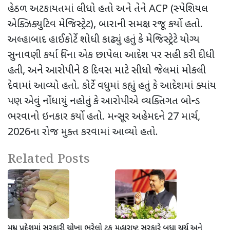
હેઠળ અટકાયતમાં લીધો હતો અને તેને
ACP (
સ્પેશિયલ
એક્ઝિક્યુટિવ મેજિસ્ટ્રેટ)
,
બારાની સમક્ષ રજૂ કર્યો હતો.
અલ્હાબાદ હાઈકોર્ટે શોધી કાઢ્યું હતું કે મેજિસ્ટ્રેટે યોગ્ય
સુનાવણી કર્યા વિના એક છાપેલા આદેશ પર સહી કરી દીધી
હતી
,
અને આરોપીને 8 દિવસ માટે સીધો જેલમાં મોકલી
દેવામાં આવ્યો હતો. કોર્ટે વધુમાં કહ્યું હતું કે આદેશમાં ક્યાંય
પણ એવું નોંધાયું નહોતું કે આરોપીએ વ્યક્તિગત બોન્ડ
ભરવાનો ઇનકાર કર્યો હતો. મન્સૂર અહેમદને
27
માર્ચ
,
2026
ના રોજ મુક્ત કરવામાં આવ્યો હતો.
Related Posts
મધ્ય પ્રદેશમાં સરકારી ચોખા ભરેલો ટ્રક
મહારાષ્ટ્ર સરકારે બધા ચર્ચ અને