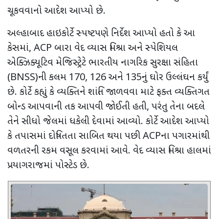
ચૂકવવાનો આદેશ આપ્યો છે.
અલ્હાબાદ હાઇકોર્ટે સ્પષ્ટપણે નિર્દેશ આપ્યો હતો કે આ
કેસમાં
, ACP
બારા વેદ વ્યાસ મિશ્રા અને સ્પેશિયલ
એક્ઝિક્યૂટિવ મેજિસ્ટ્રેટે ભારતીય નાગરિક સુરક્ષા સંહિતા
(
BNSS)
ની કલમ
170, 126
અને
135
નું ઘોર ઉલ્લંઘન કર્યું
છે. કોર્ટે કહ્યું કે વ્યક્તિને શાંતિ જાળવવા માટે ફક્ત વ્યક્તિગત
બોન્ડ આપવાની તક આપવી જોઈતી હતી
,
પરંતુ તેના બદલે
તેને સીધો જેલમાં ધકેલી દેવામાં આવ્યો. કોર્ટે આદેશ આપ્યો
કે તપાસમાં દોષિતતા સાબિત થયા પછી
ACP
ના પગારમાંથી
વળતરની રકમ વસૂલ કરવામાં આવે. વેદ વ્યાસ મિશ્રા હાલમાં
પ્રયાગરાજમાં પોસ્ટેડ છે.