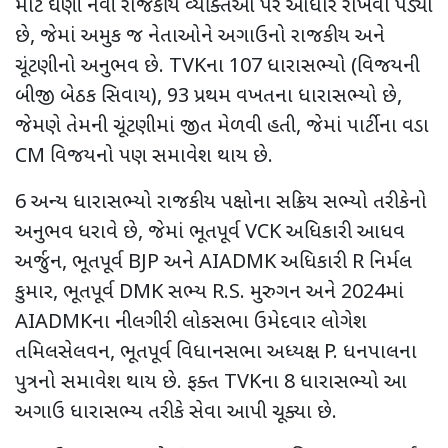
માટે ઘણી નવી રાજકીય વ્યક્તિઓ પર આધાર રાખવો પડ્યો
છે
,
જેમાં અમુક જ નેતાઓને અગાઉનો રાજકીય અને
ચૂંટણીનો અનુભવ છે.
TVK
ના
107
ધારાસભ્યો (વિજયની
બીજી બેઠક સિવાય)
, 93
પ્રથમ વખતના ધારાસભ્યો છે
,
જેમણે તેમની ચૂંટણીમાં જીત મેળવી હતી
,
જેમાં પાર્ટીના વડા
CM
વિજયનો પણ સમાવેશ થાય છે.
6
અન્ય ધારાસભ્યો રાજકીય પક્ષોના સક્રિય સભ્યો તરીકેનો
અનુભવ ધરાવે છે
,
જેમાં ભૂતપૂર્વ
VCK
અધિકારી આધવ
અર્જુન
,
ભૂતપૂર્વ
BJP
અને
AIADMK
અધિકારી
R
નિર્મલ
કુમાર
,
ભૂતપૂર્વ
DMK
સભ્ય
R.S.
મુરુગન અને
2024
માં
AIADMK
ના નીલગીરી લોકસભા ઉમેદવાર લોગેશ
તમિલસેલવન
,
ભૂતપૂર્વ વિધાનસભા અધ્યક્ષ
P.
ધનપાલના
પુત્રનો સમાવેશ થાય છે. ફક્ત
TVK
ના
8
ધારાસભ્યો આ
અગાઉ ધારાસભ્ય તરીકે સેવા આપી ચૂક્યા છે.