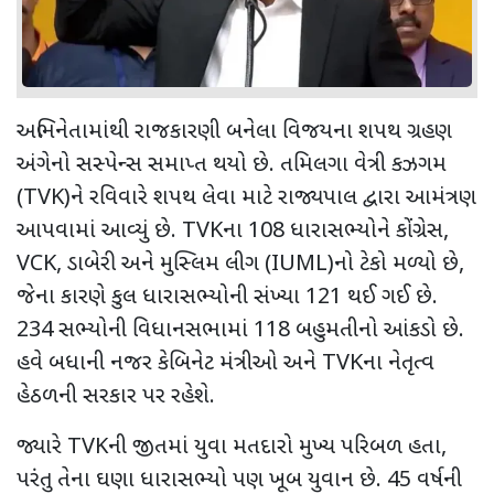
અભિનેતામાંથી રાજકારણી બનેલા વિજયના શપથ ગ્રહણ
અંગેનો સસ્પેન્સ સમાપ્ત થયો છે. તમિલગા વેત્રી કઝગમ
(
TVK)
ને રવિવારે શપથ લેવા માટે રાજ્યપાલ દ્વારા આમંત્રણ
આપવામાં આવ્યું છે.
TVK
ના
108
ધારાસભ્યોને કોંગ્રેસ
,
VCK,
ડાબેરી અને મુસ્લિમ લીગ (
IUML)
નો ટેકો મળ્યો છે
,
જેના કારણે કુલ ધારાસભ્યોની સંખ્યા
121
થઈ ગઈ છે.
234
સભ્યોની વિધાનસભામાં
118
બહુમતીનો આંકડો છે.
હવે બધાની નજર કેબિનેટ મંત્રીઓ અને
TVK
ના નેતૃત્વ
હેઠળની સરકાર પર રહેશે.
જ્યારે
TVK
ની જીતમાં યુવા મતદારો મુખ્ય પરિબળ હતા
,
પરંતુ તેના ઘણા ધારાસભ્યો પણ ખૂબ યુવાન છે.
45
વર્ષની