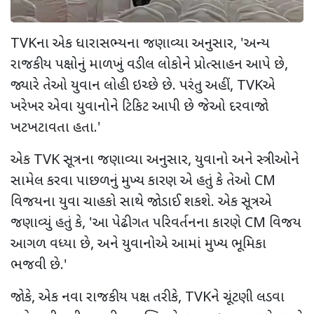
TVK
ના એક ધારાસભ્યના જણાવ્યા અનુસાર
, '
અન્ય
રાજકીય પક્ષોનું માળખું વડીલ લોકોને પ્રોત્સાહન આપે છે
,
જ્યારે તેઓ યુવાન લોહી ઇચ્છે છે. પરંતુ અહીં
, TVK
એ
ખરેખર એવા યુવાનોને ટિકિટ આપી છે જેઓ દરવાજો
ખટખટાવતા હતા.
'
એક
TVK
સૂત્રના જણાવ્યા અનુસાર
,
યુવાનો અને સ્ત્રીઓને
સામેલ કરવા પાછળનું મુખ્ય કારણ એ હતું કે તેઓ
CM
વિજયના યુવા ચાહકો સાથે જોડાઈ શકશે. એક સૂત્રએ
જણાવ્યું હતું કે
, '
આ પેઢીગત પરિવર્તનના કારણે
CM
વિજય
આગળ વધ્યા છે
,
અને યુવાનોએ આમાં મુખ્ય ભૂમિકા
ભજવી છે.
'
જોકે
,
એક નવા રાજકીય પક્ષ તરીકે
, TVK
ને ચૂંટણી લડવા