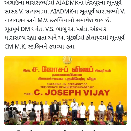
અગાઉના ધારાસભ્યોમાં
AIADMK
ના તિરુપુરના ભૂતપૂર્વ
સાંસદ
V.
સત્યભામા
, AIADMK
ના ભૂતપૂર્વ ધારાસભ્યો
V.
નારાયણન અને
M.V.
કરુપ્પિયાનો સમાવેશ થાય છે.
ભૂતપૂર્વ
DMK
નેતા
V.S.
બાબુ આ પહેલા એકવાર
ધારાસભ્ય રહ્યા હતા અને આ ચૂંટણીમાં કોલાથુરમાં ભૂતપૂર્વ
CM M.K.
સ્ટાલિનને હરાવ્યા હતા.