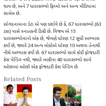
થાય છે
,
અને
7
ધારાસભ્યો ફિલ્મો અને અન્ય મીડિયામાં
સામેલ છે.
સોગંદનામાના ડેટા એ પણ દર્શાવે છે કે
, 67
ધારાસભ્યો (
63
ટકા) પાસે સ્નાતકની ડિગ્રી છે. વિજય એ
15
ધારાસભ્યોમાંનો એક છે
,
જેમણે ધોરણ
12
સુધી અભ્યાસ
કર્યો છે
,
જ્યારે
24
અન્ય લોકોએ ધોરણ
10
અથવા તેનાથી
નીચે અભ્યાસ કર્યો છે.
67
ધારાસભ્યો સામે કોઈ ફોજદારી
કેસ પેન્ડિંગ નથી
,
જ્યારે બાકીના
40
ધારાસભ્યો સામે
ઓછામાં ઓછો એક ફોજદારી કેસ પેન્ડિંગ છે.
Related Posts