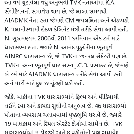
આ વર્ષે ચૂંટાયેલા વધુ અનુભવી
TVK
નેતાઓમાં
K.A.
સેંગોટૈયનનો સમાવેશ થાય છે
,
જે લાંબા સમયથી
AIADMK
નેતા હતા જેમણે
CM
જયલલિતા અને એડપ્પડી
K.
પલાનીસ્વામી હેઠળ કેબિનેટ મંત્રી તરીકે સેવા આપી હતી.
N.
સુબ્રમણ્યમ
2006
થી
2011
દરમિયાન એક ટર્મ માટે
ધારાસભ્ય હતા. જ્યારે
N.
આનંદ પુડુચેરીના ભૂતપૂર્વ
AINRC
ધારાસભ્ય છે
,
જે
TVK
ના જનરલ સેક્રેટરી પણ છે.
TVK
ના અન્ય ભૂતપૂર્વ ધારાસભ્ય
J.C.D.
પ્રભાકર છે
,
જેમણે
બે ટર્મ માટે
AIADMK
ધારાસભ્ય તરીકે સેવા આપી હતી
અને પાર્ટી માટે કુલ છ ચૂંટણી લડી હતી.
જોકે
,
બાકીના
TVK
ધારાસભ્યોને ફિલ્મ અને મીડિયાથી
લઈને દવા અને કાયદા સુધીનો અનુભવ છે.
46
ધારાસભ્યો
પોતાના વ્યવસાય ચલાવવામાં પૃષ્ઠભૂમિ ધરાવે છે
,
જ્યારે
19
બાંધકામ અને રિયલ એસ્ટેટ ક્ષેત્રોમાં સામેલ છે.
TVK
ધારાસભ્યોમાં
9
ડોક્ટરો અને
8
વકીલોનો પણ સમાવેશ