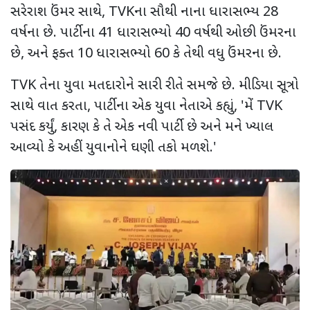
સરેરાશ ઉંમર સાથે
, TVK
ના સૌથી નાના ધારાસભ્ય
28
વર્ષના છે. પાર્ટીના
41
ધારાસભ્યો
40
વર્ષથી ઓછી ઉંમરના
છે
,
અને ફક્ત
10
ધારાસભ્યો
60
કે તેથી વધુ ઉંમરના છે.
TVK
તેના યુવા મતદારોને સારી રીતે સમજે છે. મીડિયા સૂત્રો
સાથે વાત કરતા
,
પાર્ટીના એક યુવા નેતાએ કહ્યું
, '
મેં
TVK
પસંદ કર્યું
,
કારણ કે તે એક નવી પાર્ટી છે અને મને ખ્યાલ
આવ્યો કે અહીં યુવાનોને ઘણી તકો મળશે.
'