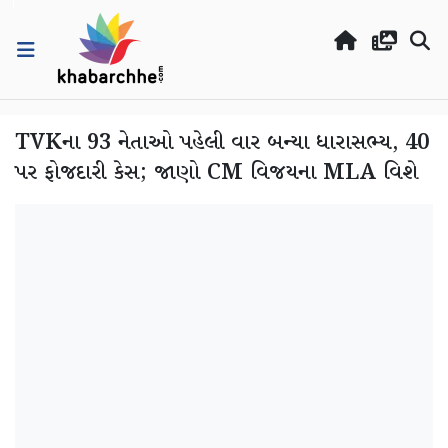
TVKના 93 નેતાઓ પહેલી વાર બન્યા ધારાસભ્ય, 40
પર ફોજદારી કેસ; જાણો CM વિજયના MLA વિશે