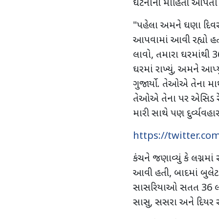
ઘટનાની માહિતી આપતાં કંચન
"પહેલા અમને ઘણા દિવસો
આપવામાં આવી રહ્યો હતો 
લાવો, તમારા ઘરમાંથી 36
ઘરમાં રાખ્યું, અમને આપ
ગુજાર્યો. તેઓએ તેના મા
તેઓએ તેના પર એસિડ રેડ્
મારી સાથે પણ દુર્વ્યવહ
https://twitter.c
કંચને જણાવ્યું કે લગ્ન
આવી હતી, બાદમાં બુલ
સાસરિયાઓ સતત 36 લાખ 
સાસુ, સસરા અને દિયર સ