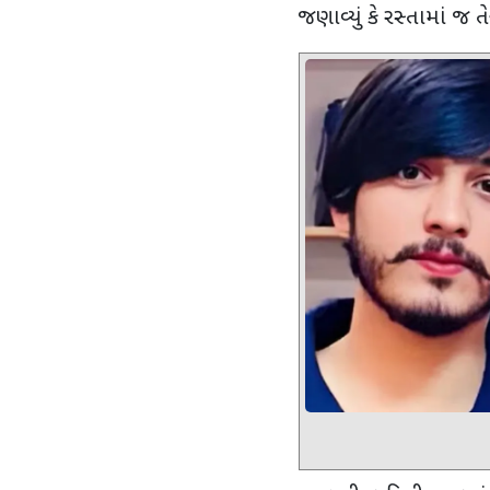
જણાવ્યું કે રસ્તામાં જ તે