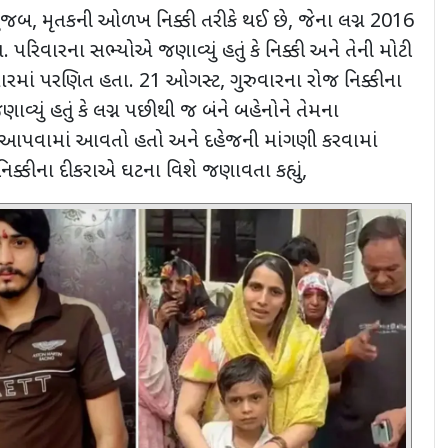
 મુજબ, મૃતકની ઓળખ નિક્કી તરીકે થઈ છે, જેના લગ્ન 2016
 પરિવારના સભ્યોએ જણાવ્યું હતું કે નિક્કી અને તેની મોટી
રમાં પરણિત હતા. 21 ઓગસ્ટ, ગુરુવારના રોજ નિક્કીના
ણાવ્યું હતું કે લગ્ન પછીથી જ બંને બહેનોને તેમના
સ આપવામાં આવતો હતો અને દહેજની માંગણી કરવામાં
ક્કીના દીકરાએ ઘટના વિશે જણાવતા કહ્યું,