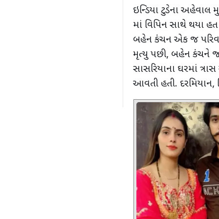
ઇન્ડિયા ટુડેના અહેવાલ
માં વિપિન સાથે થયા હતા.
બહેન કંચન એક જ પરિવા
મૃત્યુ પછી, બહેન કંચને જ
સાસરિયાના ઘરમાં ત્રા
આવતી હતી. દરમિયાન, નિ