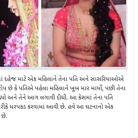
નોઈડામાં દહેજ માટે એક મહિલાને તેના પતિ અને સાસરિયાઓએ
 છે કે પતિએ પહેલા મહિલાને ખૂબ માર માર્યો, પછી તેના
ડ્યો અને તેને આગ લગાવી દીધી. આ કેસમાં તેના પતિ
તરીકે ધરપકડ કરવામાં આવી છે. હવે આ ઘટનાનો એક
છે.