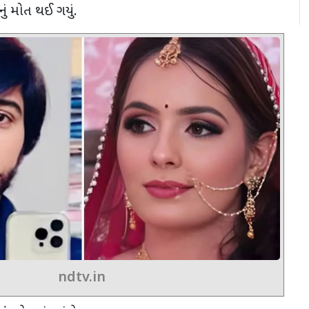
નું મોત થઈ ગયું.
ndtv.in