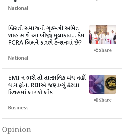
National
ખ્રિસ્તી સમાજની ગૃહમંત્રી અમિત
શાહ સાથે આ બીજી મુલાકાત... કેમ
FCRA બિલને કારણે ટેન્શનમાં છે?
Share
National
EMI ન ભરી તો તાત્કાલિક બંધ નહીં
થાય ફોન, RBIએ જણાવ્યું કેટલા
દિવસમાં લાગશે લોક
Share
Business
Opinion