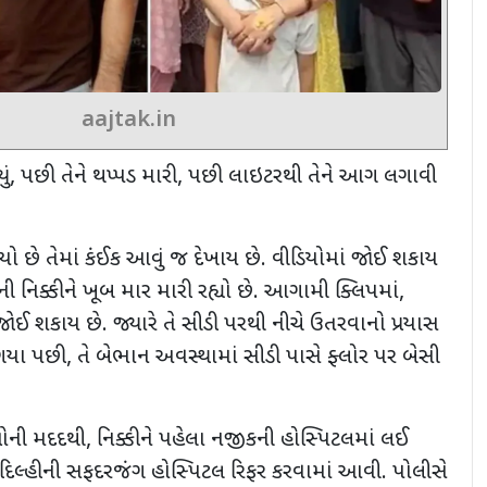
aajtak.in
ડ્યું, પછી તેને થપ્પડ મારી, પછી લાઇટરથી તેને આગ લગાવી
યો છે તેમાં કંઈક આવું જ દેખાય છે. વીડિયોમાં જોઈ શકાય
્ની નિક્કીને ખૂબ માર મારી રહ્યો છે. આગામી ક્લિપમાં,
ઈ શકાય છે. જ્યારે તે સીડી પરથી નીચે ઉતરવાનો પ્રયાસ
 ગયા પછી, તે બેભાન અવસ્થામાં સીડી પાસે ફ્લોર પર બેસી
ઓની મદદથી, નિક્કીને પહેલા નજીકની હોસ્પિટલમાં લઈ
દિલ્હીની સફદરજંગ હોસ્પિટલ રિફર કરવામાં આવી. પોલીસે