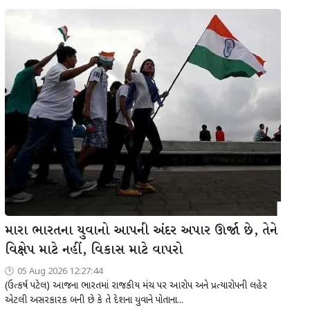
મારા ભારતના યુવાનો આપની અંદર અપાર ઊર્જા છે, તેને
વિક્ષેપ માટે નહીં, વિકાસ માટે વાપરો
05 Aug 2026 12:27:44
(ઉત્કર્ષ પટેલ) આજના ભારતમાં રાજકીય મંચ પર આરોપ અને પ્રત્યારોપની લહેર
એટલી અસરકારક બની છે કે તે દેશના યુવાને પોતાના...