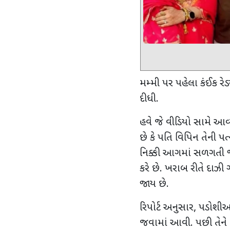
મમ્મી પર પહેલા કંઈક રે
દીધી.
હવે જે વીડિયો સામે આવ્
છે કે પતિ વિપિન તેની પત
નિક્કી આગમાં સળગતી જો
કરે છે. ખરાબ રીતે દાઝી
જાય છે.
રિપોર્ટ અનુસાર, પડોશી
જવામાં આવી. પછી તેને 