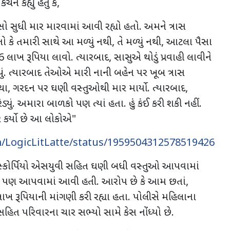
ે કહ્યું હતું કે,
 સુધી માર મારવામાં આવી રહ્યો હતો. અમને ત્રાસ
કે તમારી સાથે આ મળ્યું નથી, તે મળ્યું નથી, આટલા પૈસા
 લાખ રૂપિયા લાવો. ત્યારબાદ, સાસુએ થોડું પ્રવાહી લાવીને
્યું. ત્યારબાદ તેઓએ મારી નાની બહેન પર ખૂબ ત્રાસ
થા, ગરદન પર ઘણી વસ્તુઓથી માર માર્યો. ત્યારબાદ,
યું. અમારા બાળકો પણ ત્યાં હતા. હું કંઈ કરી શકી નહીં.
ાર કર્યો છે આ લોકોએ"
om/LogicLitLatte/status/1959504312578519426
માં સ્કોર્પિયો એસયુવી સહિત ઘણી બધી વસ્તુઓ આપવામાં
ેટ પણ આપવામાં આવી હતી. આરોપ છે કે આમ છતાં,
રૂપિયાની માંગણી કરી રહ્યા હતા. પોલીસે મહિલાના
હિત પરિવારના ચાર સભ્યો સામે કેસ નોંધ્યો છે.