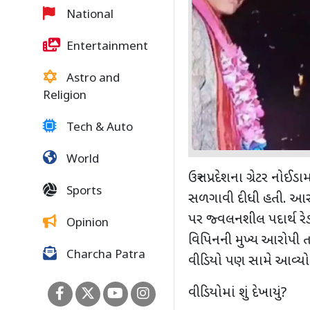
National
Entertainment
Astro and
Religion
Tech & Auto
World
ઉત્તર પ્રદેશના ગ્રેટર 
Sports
સળગાવી દીધી હતી. આરોપ
પર જ્વલનશીલ પદાર્થ રે
Opinion
વિપિનની મુખ્ય આરોપી 
Charcha Patra
વીડિયો પણ સામે આવ્યો 
વીડિયોમાં શું દેખાયું?