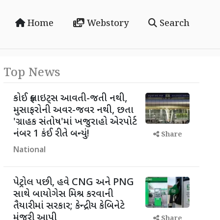
Home
Webstory
Search
Top News
કોઈ ફ્લાઇટ્સ આવતી-જતી નથી,
મુસાફરોની અવર-જવર નથી, છતા
'ગ્રાહક સંતોષ'માં ખજુરાહો એરપોર્ટ
નંબર 1 કંઈ રીતે બન્યું!
Share
National
પેટ્રોલ પછી, હવે CNG અને PNG
સાથે બાયોગેસ મિશ્ર કરવાની
તૈયારીમાં સરકાર; કેન્દ્રીય કેબિનેટે
મંજૂરી આપી
Share