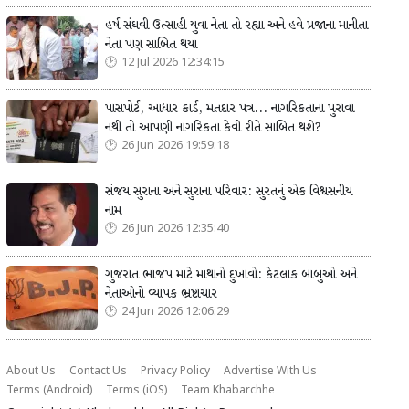
હર્ષ સંઘવી ઉત્સાહી યુવા નેતા તો રહ્યા અને હવે પ્રજાના માનીતા
નેતા પણ સાબિત થયા
12 Jul 2026 12:34:15
પાસપોર્ટ, આધાર કાર્ડ, મતદાર પત્ર... નાગરિકતાના પુરાવા
નથી તો આપણી નાગરિકતા કેવી રીતે સાબિત થશે?
26 Jun 2026 19:59:18
સંજય સુરાના અને સુરાના પરિવાર: સુરતનું એક વિશ્વસનીય
નામ
26 Jun 2026 12:35:40
ગુજરાત ભાજપ માટે માથાનો દુખાવો: કેટલાક બાબુઓ અને
નેતાઓનો વ્યાપક ભ્રષ્ટાચાર
24 Jun 2026 12:06:29
About Us
Contact Us
Privacy Policy
Advertise With Us
Terms (Android)
Terms (iOS)
Team Khabarchhe