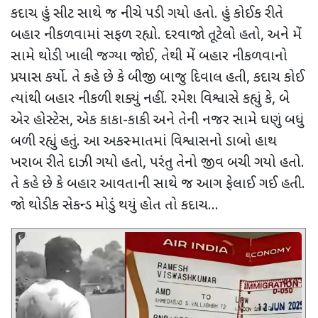
કદાચ હું સીટ સાથે જ નીચે પડી ગયો હતો. હું કોઈક રીતે
બહાર નીકળવામાં સફળ રહ્યો. દરવાજો તૂટેલો હતો
,
અને મેં
સામે થોડી ખાલી જગ્યા જોઈ
,
તેથી મેં બહાર નીકળવાનો
પ્રયાસ કર્યો. તે કહે છે કે બીજી બાજુ દિવાલ હતી
,
કદાચ કોઈ
ત્યાંથી બહાર નીકળી શક્યું નહીં. રમેશ વિશ્વાસે કહ્યું કે
,
બે
એર હોસ્ટેસ
,
એક કાકા-કાકી અને તેની નજર સામે ઘણું બધું
બળી રહ્યું હતું. આ અકસ્માતમાં વિશ્વાસનો ડાબો હાથ
ખરાબ રીતે દાઝી ગયો હતો
,
પરંતુ તેનો જીવ બચી ગયો હતો.
તે કહે છે કે બહાર આવતાની સાથે જ આગ ફેલાઈ ગઈ હતી.
જો થોડીક સેકન્ડ મોડું થયું હોત તો કદાચ...