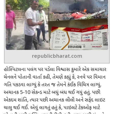
republicbharat.com
હોસ્પિટલના પલંગ પર પડેલા વિશ્વાસ કુમારે એક સમાચાર
ચેનલને પોતાની વાર્તા કહી
,
તેમણે કહ્યું કે
,
રનવે પર વિમાન
ગતિ પકડવા લાગ્યું કે તરત જ તેમને કંઈક વિચિત્ર લાગ્યું.
અચાનક
5-10
સેકન્ડ માટે બધું બંધ થઈ ગયું હતું. પછી
એકદમ શાંતિ
,
ત્યાર પછી અચાનક લીલી અને સફેદ લાઇટ
ચાલુ થઈ ગઈ. એવું લાગતું હતું કે
,
પાઇલટે ટેકઓફ માટે