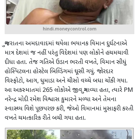
hindi.moneycontrol.com
ગુજરાતના અમદાવાદમાં થયેલા ભયાનક વિમાન દુર્ઘટનાએ
માત્ર દેશમાં જ નહીં પરંતુ વિદેશમાં પણ લોકોને હચમચાવી
દીધા હતા. તેજ ગતિએ ઉડાન ભરતી વખતે
,
વિમાન સીધું
હોસ્પિટલના હોસ્ટેલ બિલ્ડિંગમાં ઘૂસી ગયું. જોરદાર
વિસ્ફોટો
,
આગ
,
ધુમાડા અને ચીસો વચ્ચે બધા ચોંકી ગયા.
આ અકસ્માતમાં
265
લોકોએ જીવ ગુમાવ્યા હતા
,
ત્યારે
PM
નરેન્દ્ર મોદી રમેશ વિશ્વાસ કુમારને મળ્યા અને તેમના
સ્વાસ્થ્ય વિશે પૂછપરછ કરી
,
જેઓ વિમાનમાં મુસાફરી કરતી
વખતે ચમત્કારિક રીતે બચી ગયા હતા.