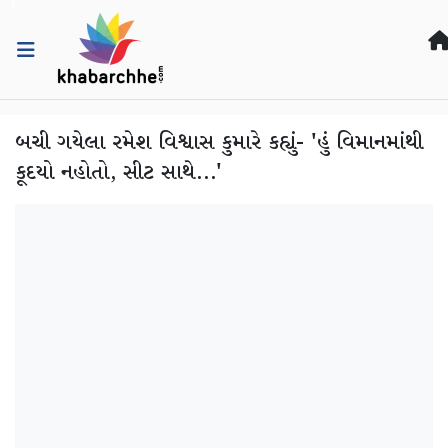
બચી ગયેલા રમેશ વિશ્વાસ કુમારે કહ્યું- 'હું વિમાનમાંથી
કૂદયો નહોતો, સીટ સાથે...'