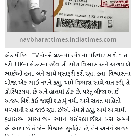
navbharattimes.indiatimes.com
એક મીડિયા
TV
ચેનલે લંડનમાં રમેશના પરિવાર સાથે વાત
કરી.
UK
ના લેસ્ટરના રહેવાસી રમેશ વિશ્વાસ અને અજય બે
ભાઈઓ હતા. બંને સાથે મુસાફરી કરી રહ્યા હતા. વિશ્વાસના
બીજા એક ભાઈ નયને કહ્યું
,
અમે વિશ્વાસ સાથે વાત કરી
,
તે
હોસ્પિટલમાં છે અને હાલમાં ઠીક છે. પરંતુ બીજા ભાઈ
અજય વિશે કંઈ જાણી શકાયું નથી. અમે સતત માહિતી
મળવાની રાહ જોઈ રહ્યા છીએ. તેમણે કહ્યું
,
અમે આગામી
ફ્લાઇટમાં ભારત જવા રવાના થઈ રહ્યા છીએ. બસ
,
અમને
એ આશા છે કે જેમ વિશ્વાસ સુરક્ષિત છે
,
તેમ અમને અજય