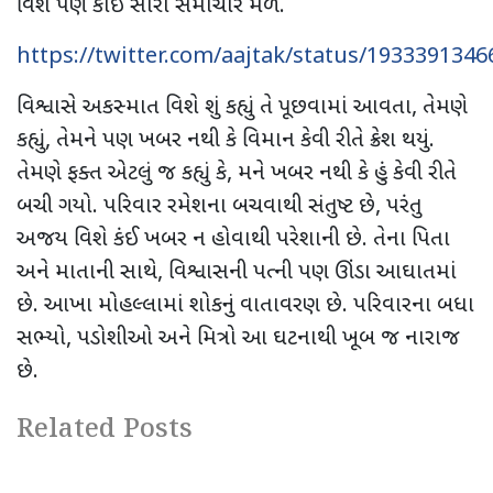
વિશે પણ કોઈ સારા સમાચાર મળે.
https://twitter.com/aajtak/status/193339134
વિશ્વાસે અકસ્માત વિશે શું કહ્યું તે પૂછવામાં આવતા
,
તેમણે
કહ્યું
,
તેમને પણ ખબર નથી કે વિમાન કેવી રીતે ક્રેશ થયું.
તેમણે ફક્ત એટલું જ કહ્યું કે
,
મને ખબર નથી કે હું કેવી રીતે
બચી ગયો. પરિવાર રમેશના બચવાથી સંતુષ્ટ છે
,
પરંતુ
અજય વિશે કંઈ ખબર ન હોવાથી પરેશાની છે. તેના પિતા
અને માતાની સાથે
,
વિશ્વાસની પત્ની પણ ઊંડા આઘાતમાં
છે. આખા મોહલ્લામાં શોકનું વાતાવરણ છે. પરિવારના બધા
સભ્યો
,
પડોશીઓ અને મિત્રો આ ઘટનાથી ખૂબ જ નારાજ
છે.
Related Posts