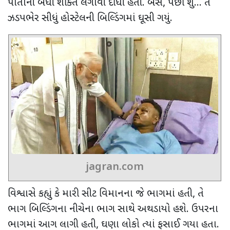
પોતાની બધી શક્તિ લગાવી દીધી હતી. બસ
,
પછી શું... તે
ઝડપભેર સીધું હોસ્ટેલની બિલ્ડિંગમાં ઘૂસી ગયું.
jagran.com
વિશ્વાસે કહ્યું કે મારી સીટ વિમાનના જે ભાગમાં હતી
,
તે
ભાગ બિલ્ડિંગના નીચેના ભાગ સાથે અથડાયો હશે. ઉપરના
ભાગમાં આગ લાગી હતી
,
ઘણા લોકો ત્યાં ફસાઈ ગયા હતા.