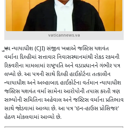
vaticannews.va
મુખ્ય ન્યાયાધીશ (CJI) સંજીવ ખન્નાએ જસ્ટિસ યશવંત
વર્માના દિલ્હીમાં સત્તાવાર નિવાસસ્થાનમાંથી રોકડ રકમની
રિકવરીના મામલામાં રાષ્ટ્રપતિ અને વડાપ્રધાનને ગંભીર પત્ર
લખ્યો છે. આ પત્રની સાથે દિલ્હી હાઈકોર્ટના તત્કાલીન
ન્યાયાધીશ અને અલ્હાબાદ હાઈકોર્ટના વર્તમાન ન્યાયાધીશ
જસ્ટિસ યશવંત વર્મા સામેના આરોપોની તપાસ કરતી ત્રણ
સભ્યોની સમિતિના અહેવાલ અને જસ્ટિસ વર્માના પ્રતિભાવ
સાથે જોડવામાં આવ્યા છે. આ પત્ર 'ઇન-હાઉસ પ્રોસિજર'
હેઠળ મોકલવામાં આવ્યો છે.