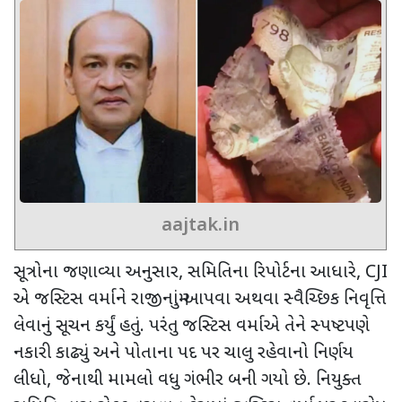
aajtak.in
સૂત્રોના જણાવ્યા અનુસાર, સમિતિના રિપોર્ટના આધારે, CJI
એ જસ્ટિસ વર્માને રાજીનામું આપવા અથવા સ્વૈચ્છિક નિવૃત્તિ
લેવાનું સૂચન કર્યું હતું. પરંતુ જસ્ટિસ વર્માએ તેને સ્પષ્ટપણે
નકારી કાઢ્યું અને પોતાના પદ પર ચાલુ રહેવાનો નિર્ણય
લીધો, જેનાથી મામલો વધુ ગંભીર બની ગયો છે. નિયુક્ત