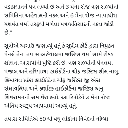
વડાપ્રધાનને પત્ર લખ્યો છે અને 3 મેના રોજ ત્રણ સભ્યોની
સમિતિના અહેવાલની નકલ અને 6 મેના રોજ ન્યાયાધીશ
યશવંત વર્મા તરફથી મળેલા પત્ર/પ્રતિસાદની નકલ જોડી
છે."
સૂત્રોએ અગાઉ જણાવ્યું હતું કે સુપ્રીમ કોર્ટ દ્વારા નિયુક્ત
પેનલે તેના તપાસ અહેવાલમાં જસ્ટિસ વર્મા સામે રોકડ
શોધના આરોપોની પુષ્ટિ કરી છે. ત્રણ સભ્યોની પેનલમાં
પંજાબ અને હરિયાણા હાઈકોર્ટના ચીફ જસ્ટિસ શીલ નાગુ,
હિમાચલ પ્રદેશ હાઈકોર્ટના ચીફ જસ્ટિસ જી એસ
સંધાવલિયા અને કર્ણાટક હાઈકોર્ટના જસ્ટિસ અનુ
શિવરામનનો સમાવેશ હતો. આ રિપોર્ટને ૩ મેના રોજ
અંતિમ સ્વરૂપ આપવામાં આવ્યું હતું.
તપાસ સમિતિએ 50 થી વધુ લોકોના નિવેદનો નોંધ્યા