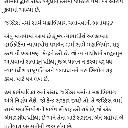
સમિતિ દ્વારા રોકડ વસૂલાત કેસમાં જસ્ટિસ વર્મા પર આરોપ
મૂકવામાં આવ્યો છે.
જસ્ટિસ વર્મા સામે મહાભિયોગ ચલાવવાની ભલામણ?
એવું માનવામાં આવે છે કે મુખ્ય ન્યાયાધીશે અલ્હાબાદ
હાઈકોર્ટના ન્યાયાધીશ યશવંત વર્મા સામે મહાભિયોગ શરૂ
કરવાની ભલામણ કેન્દ્રને કરી છે. જો ન્યાયાધીશને રાજીનામું
આપવાની સલાહનું પ્રક્રિયા મુજબ પાલન ન કરવા પર મુખ્ય
ન્યાયાધીશ રાષ્ટ્રપતિ અને વડાપ્રધાનને મહાભિયોગ શરૂ
કરવા માટે પત્ર લખે છે.
હવે કાર્યપાલિકા અને સંસદ જસ્ટિસ વર્માના મહાભિયોગ
અંગે નિર્ણય લેશે. જો કેન્દ્ર સરકાર ઇચ્છે તો, તે જસ્ટિસ વર્મા
સામે મહાભિયોગની કાર્યવાહી શરૂ કરી શકે છે, જે એક
બંધારણીય પ્રક્રિયા છે અને તેના માટે સંસદના બંને ગૃહોમાં બે
તૃતીયાંશ બહુમતીની જરૂર હોય છે.