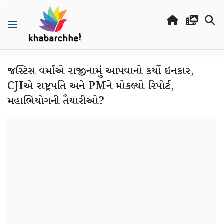
જસ્ટિસ વર્માએ રાજીનામું આપવાનો કર્યો ઇનકાર,
CJIએ રાષ્ટ્રપતિ અને PMને મોકલ્યો રિપોર્ટ,
મહાભિયોગની તૈયારીઓ?