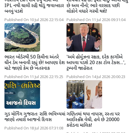
ભારતીય ટીમને સમજવું પડશે આ
સાવચેત રહેજો! ફરીને પાછું આવી રહ્યું
IPL નથી ચાલી રહી, થોડું જવાબદાર
છે અલ નીનો; ભારે વરસાદ પછી
બનવું પડશે
લોકોને વધારે ગરમી થશે!
Published On 10 Jul 2026 22:15:04
Published On 11 Jul 2026 09:31:04
ભારત બોર્ડરથી 50 કિમીના અંતરે
'અમે હોર્મુઝના રક્ષક, દરેક કાર્ગોએ
ચીન ડેમ બનાવી રહ્યું છે! આપણા દેશ
આપવા પડશે 20 ટકા ટોલ ટેક્સ...',
માટે જાણો કેમ છે ખતરનાક
ટ્રમ્પની જાહેરાત
Published On 11 Jul 2026 22:15:25
Published On 14 Jul 2026 20:00:23
ગુડ મોર્નિંગ ગુજરાતઃ રાશિ ભવિષ્યમાં
ગણિતમાં થયા નાપાસ, રસ્તા પર
જાણો તમારો આજનો દિવસ
આઈસ્ક્રીમ વેચી, હવે છે 20000
કરોડના માલિક!
Published On 18 Jul 2026 07:31:08