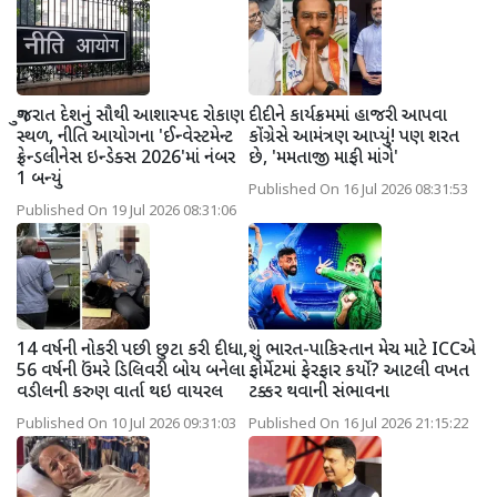
ગુજરાત દેશનું સૌથી આશાસ્પદ રોકાણ
દીદીને કાર્યક્રમમાં હાજરી આપવા
સ્થળ, નીતિ આયોગના 'ઈન્વેસ્ટમેન્ટ
કોંગ્રેસે આમંત્રણ આપ્યું! પણ શરત
ફ્રેન્ડલીનેસ ઇન્ડેક્સ 2026'માં નંબર
છે, 'મમતાજી માફી માંગે'
1 બન્યું
Published On 16 Jul 2026 08:31:53
Published On 19 Jul 2026 08:31:06
14 વર્ષની નોકરી પછી છુટા કરી દીધા,
શું ભારત-પાકિસ્તાન મેચ માટે ICCએ
56 વર્ષની ઉંમરે ડિલિવરી બોય બનેલા
ફોર્મેટમાં ફેરફાર કર્યો? આટલી વખત
વડીલની કરુણ વાર્તા થઇ વાયરલ
ટક્કર થવાની સંભાવના
Published On 10 Jul 2026 09:31:03
Published On 16 Jul 2026 21:15:22