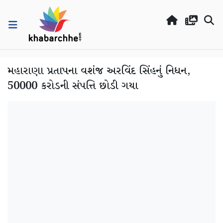
મહારાણા પ્રતાપના વશંજ અરવિંદ સિંહનું નિધન,
50000 કરોડની સંપત્તિ છોડી ગયા