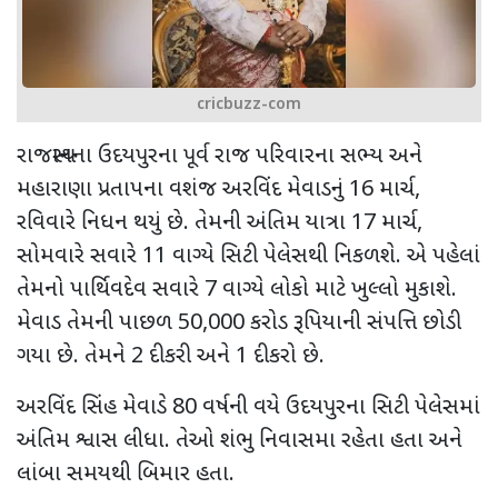
cricbuzz-com
રાજસ્થાનના ઉદયપુરના પૂર્વ રાજ પરિવારના સભ્ય અને
મહારાણા પ્રતાપના વશંજ અરવિંદ મેવાડનું
16
માર્ચ
,
રવિવારે નિધન થયું છે. તેમની અંતિમ યાત્રા
17
માર્ચ
,
સોમવારે સવારે
11
વાગ્યે સિટી પેલેસથી નિકળશે. એ પહેલાં
તેમનો પાર્થિવદેવ સવારે
7
વાગ્યે લોકો માટે ખુલ્લો મુકાશે.
મેવાડ તેમની પાછળ
50,000
કરોડ રૂપિયાની સંપત્તિ છોડી
ગયા છે. તેમને
2
દીકરી અને
1
દીકરો છે.
અરવિંદ સિંહ મેવાડે
80
વર્ષની વયે ઉદયપુરના સિટી પેલેસમાં
અંતિમ શ્વાસ લીધા. તેઓ શંભુ નિવાસમા રહેતા હતા અને
લાંબા સમયથી બિમાર હતા.