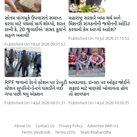
સોનમ વાંગચુકે ઉપવાસને સમાપ્ત
મહારાષ્ટ્ર સરકારે બધા ચર્ચ અને
કરવા માટે વચલો માર્ગ શોધ્યો, શરત
મિશનરી સંગઠનોની જમીનની ઓડિટ
રાખી કે, 20 જુલાઈએ 'સંસદ કૂચ'ને
કરવાનો કેમ આપ્યો આદેશ?
સફળ બનાવો!
Published On 10 Jul 2026 21:15:53
Published On 18 Jul 2026 09:31:52
RPF જવાનો રેલ્વે સ્ટેશન પર ડેપ્યુટી
અમદાવાદઃ ઇન્સ્ટા પર ઓફર જોઈને
સ્ટેશન સુપરિન્ટેન્ડેન્ટને ઘસડીને લઈ
સફાઇ માટે માણસો બોલાવતા હોવ
ગયા પછી થયું એક્શન
તો સાવધાન
Published On 14 Jul 2026 09:31:21
Published On 14 Jul 2026 10:30:35
About Us
Contact Us
Privacy Policy
Advertise With Us
Terms (Android)
Terms (iOS)
Team Khabarchhe