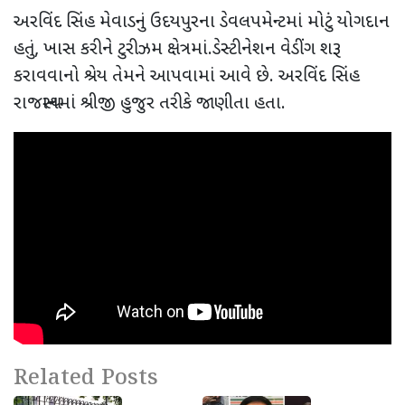
અરવિંદ સિંહ મેવાડનું ઉદયપુરના ડેવલપમેન્ટમાં મોટું યોગદાન
હતું
,
ખાસ કરીને ટુરીઝમ ક્ષેત્રમાં.ડેસ્ટીનેશન વેડીંગ શરૂ
કરાવવાનો શ્રેય તેમને આપવામાં આવે છે. અરવિંદ સિંહ
રાજસ્થાનમાં શ્રીજી હુજુર તરીકે જાણીતા હતા.
Related Posts