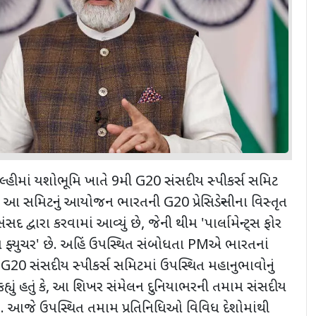
દિલ્હીમાં યશોભૂમિ ખાતે 9મી G20 સંસદીય સ્પીકર્સ સમિટ
 હતું. આ સમિટનું આયોજન ભારતની G20 પ્રેસિડેન્સીના વિસ્તૃત
દ્વારા કરવામાં આવ્યું છે, જેની થીમ 'પાર્લામેન્ટ્સ ફોર
ન ફ્યુચર' છે. અહિં ઉપસ્થિત સંબોધતા PMએ ભારતનાં
G20 સંસદીય સ્પીકર્સ સમિટમાં ઉપસ્થિત મહાનુભાવોનું
એ કહ્યું હતું કે, આ શિખર સંમેલન દુનિયાભરની તમામ સંસદીય
ે. આજે ઉપસ્થિત તમામ પ્રતિનિધિઓ વિવિધ દેશોમાંથી