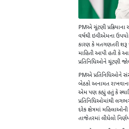
PMએ ચૂંટણી પ્રક્રિયાના આધ
વર્ષથી ઇવીએમના ઉપયોગથી 
કારણ કે મતગણતરી શરૂ 
માહિતી આપી હતી કે આવત
પ્રતિનિધિઓને ચૂંટણી જોવ
PMએ પ્રતિનિધિઓને સં
બેઠકો અનામત રાખવાના 
એમ પણ કહ્યું હતું કે સ્
પ્રતિનિધિઓમાંથી લગભગ 
દરેક ક્ષેત્રમાં મહિલાઓન
તાજેતરમાં લીધેલો નિર્