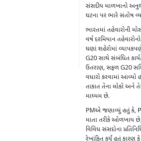
સંસદીય માળખાનો અનુભ
ઘટના પર ભારે સંતોષ વ્યક
ભારતમાં તહેવારોની મોસ
વર્ષ દરમિયાન તહેવારો
ઘણાં શહેરોમાં વ્યાપકપણ
G20 સાથે સંબંધિત કાર્યક્
ઉતરાણ, સફળ G20 સમિટ
વધારો કરવામાં આવ્યો હતો
તાકાત તેના લોકો અને ત
માધ્યમ છે.
PMએ જણાવ્યું હતું કે,
માતા તરીકે ઓળખાય છે,
વિવિધ સંસદોના પ્રતિનિ
રેખાંકિત કર્યું હતું કા