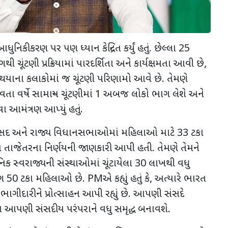
ુનિકીકરણ પર પણ ધ્યાન કેન્દ્રિત કર્યું હતું. છેલ્લા 25
ચૂંટણી પ્રક્રિયામાં પારદર્શિતા અને કાર્યક્ષમતા આવી છે,
થયાના કલાકોમાં જ ચૂંટણી પરિણામો આવે છે. તેમણે
ા વર્ષે સામાન્ય ચૂંટણીમાં 1 અબજ લોકો ભાગ લેશે અને
ા આમંત્રણ આપ્યું હતું.
સદ અને રાજ્ય વિધાનસભાઓમાં મહિલાઓ માટે 33 ટકા
તાજેતરના નિર્ણયની જાણકારી આપી હતી. તેમણે તેમને
થાનિક સ્વરાજ્યની સંસ્થાઓમાં ચૂંટાયેલા 30 લાખથી વધુ
50 ટકા મહિલાઓ છે. PMએ કહ્યું હતું કે, અત્યારે ભારત
ી ભાગીદારીને પ્રોત્સાહન આપી રહ્યું છે. આપણી સંસદે
ણય આપણી સંસદીય પરંપરાને વધુ સમૃદ્ધ બનાવશે.