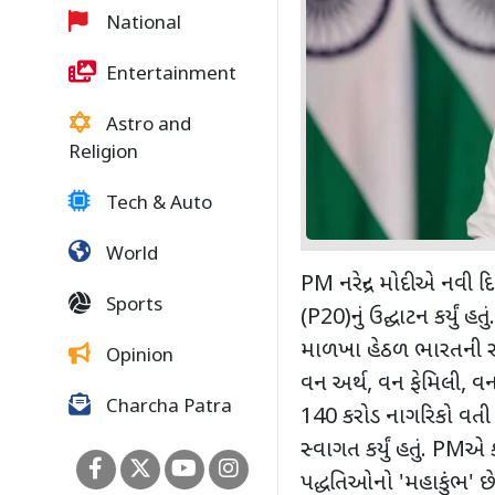
National
Entertainment
Astro and
Religion
Tech & Auto
World
PM નરેન્દ્ર મોદીએ નવી 
Sports
(P20)નું ઉદ્ઘાટન કર્યું
માળખા હેઠળ ભારતની સંસદ 
Opinion
વન અર્થ, વન ફેમિલી, વ
Charcha Patra
140 કરોડ નાગરિકો વતી 
સ્વાગત કર્યું હતું. PM
પદ્ધતિઓનો 'મહાકુંભ' છ