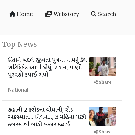
Home
Webstory
Search
Top News
પિતાને બદલે જીવતા પુત્રના નામનું ડેથ
સર્ટિફિકેટ આપી દીધું, રાશન, પાણી
પુરવઠો કપાઈ ગયો
Share
National
કહાની 2 કરોડના વીમાની; રોડ
અકસ્માત... નિધન..., 3 મહિના પછી
કબરમાંથી બોડી બહાર કઢાઈ
Share