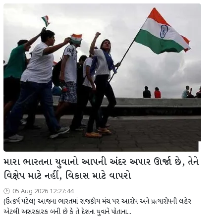
મારા ભારતના યુવાનો આપની અંદર અપાર ઊર્જા છે, તેને
વિક્ષેપ માટે નહીં, વિકાસ માટે વાપરો
05 Aug 2026 12:27:44
(ઉત્કર્ષ પટેલ) આજના ભારતમાં રાજકીય મંચ પર આરોપ અને પ્રત્યારોપની લહેર
એટલી અસરકારક બની છે કે તે દેશના યુવાને પોતાના...