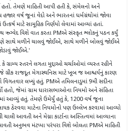
ો હતો. તેમણે માહિતી આપી હતી કે, સંમેલનો અને
જાર વર્ષ જૂનાં વેદો અને ભારતનાં ધર્મગ્રંથોમાં જોવા
ઉત્કર્ષ માટે સામૂહિક નિર્ણયો લેવામાં આવ્યાં હતાં.
ંથ ઋગ્વેદ વિશે વાત કરતા PMએ સંસ્કૃત શ્લોકનું પઠન કર્યું
આપણે સાથે મળીને ચાલવું જોઈએ, સાથે મળીને બોલવું જોઈએ
ડાવું જોઈએ.'
 ગ્રામ્ય સ્તરને લગતા મુદ્દાઓ ચર્ચાઓમાં વ્યસ્ત રહીને
ે ગ્રીક રાજદૂત મેગાસ્થનિસ માટે ખૂબ જ આશ્ચર્યનું કારણ
 વિશે વિગતવાર લખ્યું હતું. PMએ તમિલનાડુમાં 9મી સદીના
ર્યો હતો, જેમાં ગ્રામ ધારાસભાઓના નિયમો અને સંહિતા
ં આવ્યું હતું. તેમણે ઉમેર્યું હતું કે, 1200 વર્ષ જૂના
લાયક ઠેરવવા માટેના નિયમોનો પણ ઉલ્લેખ કરવામાં આવ્યો
 ચાલી આવતી અને મેગ્ના કાર્ટાના અસ્તિત્વમાં આવ્યાના
આવતી અનુભવ મંટપ્પા પરંપરા વિશે બોલતા PMએ માહિતી