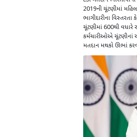
ટકા મતદાન ભારતીયોની તે
2019ની ચૂંટણીમાં મહિલ
ભાગીદારીના વિસ્તરતા કે
ચૂંટણીમાં 600થી વધાર
કર્મચારીઓએ ચૂંટણીનાં 
મતદાન મથકો ઊભાં કરવામ