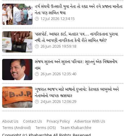
હર્ષ સંઘવી ઉત્સાહી યુવા નેતા તો રહ્યા અને હવે પ્રજાના માનીતા
નેતા પણ સાબિત થયા
12 Jul 2026 12:34:15
પાસપોર્ટ, આધાર કાર્ડ, મતદાર પત્ર... નાગરિકતાના પુરાવા
નથી તો આપણી નાગરિકતા કેવી રીતે સાબિત થશે?
26 Jun 2026 19:59:18
સંજય સુરાના અને સુરાના પરિવાર: સુરતનું એક વિશ્વસનીય
નામ
26 Jun 2026 12:35:40
ગુજરાત ભાજપ માટે માથાનો દુખાવો: કેટલાક બાબુઓ અને
નેતાઓનો વ્યાપક ભ્રષ્ટાચાર
24 Jun 2026 12:06:29
About Us
Contact Us
Privacy Policy
Advertise With Us
Terms (Android)
Terms (iOS)
Team Khabarchhe
Copyright (c)
Khabarchhe
All Rights Reserved.