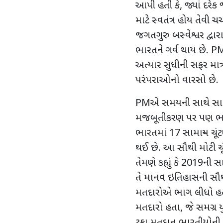
આપી હતી કે, જ્યાં દરેક 
માટે સ્વતંત્ર હોય તેવી ચર
જગતગુરુ બસ્વેશ્વર દ્વા
ભારતને ગર્વ થાય છે. PMએ
અત્યાર સુધીની સફર માત્
પરંપરાઓનો વારસો છે.
PMએ સમયની સાથે સાથ
મજબૂતીકરણ પર પણ ભાર
ભારતમાં 17 સામાન્ય ચ
થઈ છે. આ સૌથી મોટી ચૂ
તેમણે કહ્યું કે 2019ની સા
તે માનવ ઇતિહાસની સૌથી
મતદારોએ ભાગ લીધો હતો. 
મતદારો હતા, જે સમગ્ર 