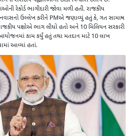
મની સંસદીય પદ્ધતિઓમાં ઊંડો વિશ્વાસ દર્શાવે છે.
ાઓની રેકોર્ડ ભાગીદારી જોવા મળી હતી. રાજકીય
નવાસનો ઉલ્લેખ કરીને PMએ જણાવ્યું હતું કે, ગત સામાન્ય
ે રાજકીય પક્ષોએ ભાગ લીધો હતો અને 10 મિલિયન સરકારી
આયોજનમાં કામ કર્યું હતું તથા મતદાન માટે 10 લાખ
ાં આવ્યાં હતાં.