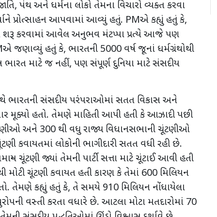
જાતિ, પંથ અને ધર્મના લોકો તેમના વિચારો વ્યક્ત કરવા
્ચાને પ્રોત્સાહન આપવામાં આવ્યું હતું. PMએ કહ્યું હતું કે,
રા શરૂ કરવામાં આવેલ અનુભવ મંટપ્પા પ્રત્યે આજે પણ
 જણાવ્યું હતું કે, ભારતની 5000 વર્ષ જૂનાં ધર્મગ્રંથોથી
ર ભારત માટે જ નહીં, પણ સંપૂર્ણ દુનિયા માટે સંસદીય
ે ભારતની સંસદીય પરંપરાઓમાં સતત વિકાસ અને
 મૂક્યો હતો. તેમણે માહિતી આપી હતી કે આઝાદી પછી
ૂંટણીઓ અને 300 થી વધુ રાજ્ય વિધાનસભાની ચૂંટણીઓ
ંટણી કવાયતમાં લોકોની ભાગીદારી સતત વધી રહી છે.
માન્ય ચૂંટણી જ્યાં તેમની પાર્ટી સત્તા માટે ચૂંટાઈ આવી હતી
 મોટી ચૂંટણી કવાયત હતી કારણ કે તેમાં 600 મિલિયન
તેમણે કહ્યું હતું કે, તે સમયે 910 મિલિયન નોંધાયેલા
યુરોપની વસ્તી કરતા વધારે છે. આટલા મોટા મતદારોમાં 70