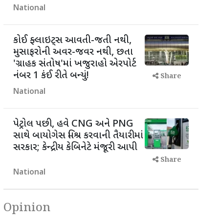
National
કોઈ ફ્લાઇટ્સ આવતી-જતી નથી,
મુસાફરોની અવર-જવર નથી, છતા
'ગ્રાહક સંતોષ'માં ખજુરાહો એરપોર્ટ
નંબર 1 કંઈ રીતે બન્યું!
Share
National
પેટ્રોલ પછી, હવે CNG અને PNG
સાથે બાયોગેસ મિશ્ર કરવાની તૈયારીમાં
સરકાર; કેન્દ્રીય કેબિનેટે મંજૂરી આપી
Share
National
Opinion