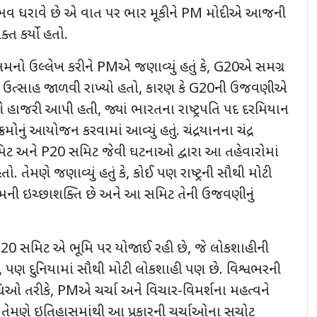
વ ધરાવે છે એ વાત પર ભાર મૂકીને PM મોદીએ આજની
્ત કર્યો હતો.
મનો ઉલ્લેખ કરીને PMએ જણાવ્યું હતું કે, G20એ સમગ્ર
નો ઉત્સાહ જાળવી રાખ્યો હતો, કારણ કે G20ની ઉજવણીએ
ે હાજરી આપી હતી, જ્યાં ભારતના રાષ્ટ્રપતિ પદ દરમિયાન
રમોનું આયોજન કરવામાં આવ્યું હતું. ચંદ્રયાનના ચંદ્ર
 અને P20 સમિટ જેવી ઘટનાઓ દ્વારા આ તહેવારોમાં
. તેમણે જણાવ્યું હતું કે, કોઈ પણ રાષ્ટ્રની સૌથી મોટી
ેમની ઇચ્છાશક્તિ છે અને આ સમિટ તેની ઉજવણીનું
 P20 સમિટ એ ભૂમિ પર યોજાઈ રહી છે, જે લોકશાહીની
 પણ દુનિયામાં સૌથી મોટી લોકશાહી પણ છે. વિશ્વભરની
ધિઓ તરીકે, PMએ ચર્ચા અને વિચાર-વિમર્શના મહત્વને
રણ કે તેમણે ઇતિહાસમાંથી આ પ્રકારની ચર્ચાઓના સચોટ