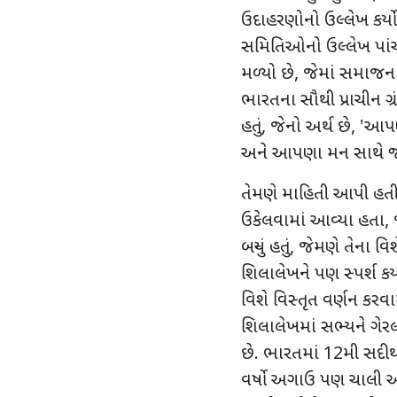
ઉદાહરણોનો ઉલ્લેખ કર્ય
સમિતિઓનો ઉલ્લેખ પાંચ હ
મળ્યો છે, જેમાં સમાજનાં 
ભારતના સૌથી પ્રાચીન ગ્ર
હતું, જેનો અર્થ છે, '
અને આપણા મન સાથે જો
તેમણે માહિતી આપી હતી કે
ઉકેલવામાં આવ્યા હતા, જ
બન્યું હતું, જેમણે તેના
શિલાલેખને પણ સ્પર્શ ક
વિશે વિસ્તૃત વર્ણન કરવામા
શિલાલેખમાં સભ્યને ગેર
છે. ભારતમાં 12મી સદીથી
વર્ષો અગાઉ પણ ચાલી 