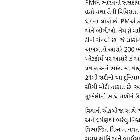
PMએ ભારતની સંસદીય પરં
હતો તથા તેની વિવિધતા 
ધર્મના લોકો છે. PMએ કહ્
અને બોલીઓ. તેમણે માહ
ટીવી ચેનલો છે, જે લોકો
અખબારો આશરે 200 ભાષ
પ્લેટફોર્મ પર આશરે 
પ્રવાહ અને ભારતમાં વાણીસ
21મી સદીની આ દુનિયા
સૌથી મોટી તાકાત છે. 
મુશ્કેલીનો સાથે મળીને ઉક
વિશ્વની એકબીજા સાથે જોડા
અને ઘર્ષણથી ભરેલું વિશ્વ
વિભાજિત વિશ્વ માનવતા 
સમય શાંતિ અને ભાઈચ