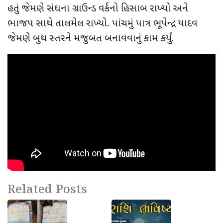
હતું જેમણે સંઘના ગ્રાઉન્ડ વર્કનો હિસાબ રાખ્યો અને
ભાજપ સાથે તાલમેલ રાખ્યો. પાંચમું પાત્ર ભૂપેન્દ્ર યાદવ
જેમણે બુથ સ્તરને મજુબત બનાવવાનું કામ કર્યું.
Related Posts