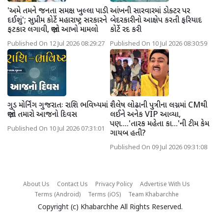
'અમે તમને જનતા સમક્ષ ખુલ્લા પાડી
આંખની સારવારમાં ડોક્ટર પર
દઈશું'; સુપ્રીમ કોર્ટે મહારાષ્ટ્ર સરકારને
બેદરકારીનો આક્ષેપ કરતી ફરિયાદ
ફટકાર લગાવી, જાણો આખો મામલો
કોર્ટે રદ કરી
Published On 12 Jul 2026 08:29:27
Published On 10 Jul 2026 08:30:59
ગુડ મોર્નિંગ ગુજરાતઃ રાશિ ભવિષ્યમાં
શૈલેષ લોઢાની પુત્રીના લગ્નમાં CMથી
જાણો તમારો આજનો દિવસ
લઈને અનેક VIP આવ્યા,
પણ....'તારક મહેતા કા...'ની ટીમ કેમ
Published On 10 Jul 2026 07:31:01
ગાયબ હતી?
Published On 09 Jul 2026 09:31:08
About Us
Contact Us
Privacy Policy
Advertise With Us
Terms (Android)
Terms (iOS)
Team Khabarchhe
Copyright (c)
Khabarchhe
All Rights Reserved.