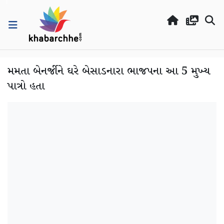
મમતા બેનર્જીને ઘરે બેસાડનારા ભાજપના આ 5 મુખ્ય
પાત્રો હતા