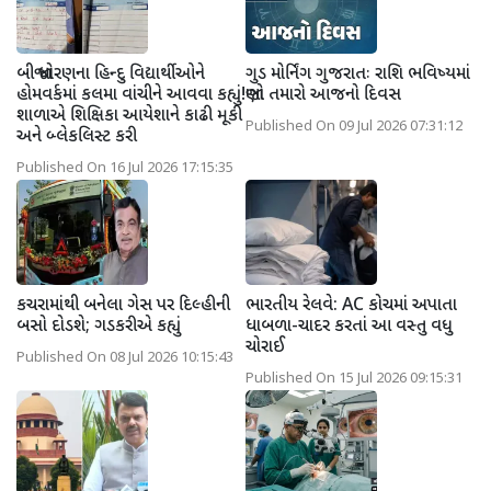
બીજા ધોરણના હિન્દુ વિદ્યાર્થીઓને
ગુડ મોર્નિંગ ગુજરાતઃ રાશિ ભવિષ્યમાં
હોમવર્કમાં કલમા વાંચીને આવવા કહ્યું!
જાણો તમારો આજનો દિવસ
શાળાએ શિક્ષિકા આયેશાને કાઢી મૂકી
Published On 09 Jul 2026 07:31:12
અને બ્લેકલિસ્ટ કરી
Published On 16 Jul 2026 17:15:35
કચરામાંથી બનેલા ગેસ પર દિલ્હીની
ભારતીય રેલવે: AC કોચમાં અપાતા
બસો દોડશે; ગડકરીએ કહ્યું
ધાબળા-ચાદર કરતાં આ વસ્તુ વધુ
ચોરાઈ
Published On 08 Jul 2026 10:15:43
Published On 15 Jul 2026 09:15:31