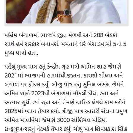
પશ્ચિમ બંગાળમાં ભાજપે જીત મેળવી અને 208 બેઠકો
સાથે હવે સરકાર બનાવશે. મમતાને ઘરે બેસાડવામાં 5ના 5
મુખ્ય પાત્રો હતા.
પહેલું મુખ્ય પાત્ર હતું કેન્દ્રીય ગૃહ મંત્રી અમિત શાહ જેમણે
2021માં ભાજપની હારમાંથી જીતના કારણો શોધ્યા અને
બંગાળ પર ફોકસ કર્યું. બીજુ પાત્ર હતું સુનિલ બસંલ જેમને
અમિત શાહે 2023થી બંગાળમાં મોકલી દીધા હતા અને
અત્યાર સુધી ત્યાં રહ્યા અને તેમણે ગ્રાઉન્ડ લેવલે કામ કરીને
2025માં પ્લાન તૈયાર કર્યો. ત્રીજી પાત્ર આઇટી સેલના પ્રમુખ
અમિત માલવિયા જેમણે 3000 સોશિયલ મીડિયા
ઇન્ફલુઅન્સરનું નેટવર્ક તૈયાર કર્યું. ચોથું પાત્ર શિવપ્રકાશ સિંહ