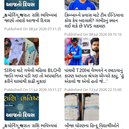
ગુડ મોર્નિંગ ગુજરાતઃ રાશિ ભવિષ્યમાં
ઝિમ્બાબ્વે પ્રવાસ માટે ટીમ ઈન્ડિયાના
જાણો તમારો આજનો દિવસ
કોચ કેમ બદલાશે? ગંભીરનું સ્થાન
લઈ શકે છે VVS લક્ષ્મણ
Published On 08 Jul 2026 07:31:25
Published On 08 Jul 2026 09:15:16
SIRના માટે ગયેલી મહિલા BLOની
પાંચમી T20Iમાં વૈભવને ન રમાડવાનું
જાતિ ખબર પડી ગઇ તો અપમાનિત
કારણ આપતા શ્રેયસ ઐય્યરે કહ્યું, 'હું
કરીને ઘરમાંથી કાઢી મુકાઇ
એકલો જ એવો હતો જે...'
Published On 11 Jul 2026 10:31:27
Published On 12 Jul 2026 22:15:00
ગુડ મોર્નિંગ ગુજરાતઃ રાશિ ભવિષ્યમાં
બીજા ધોરણના હિન્દુ વિદ્યાર્થીઓને