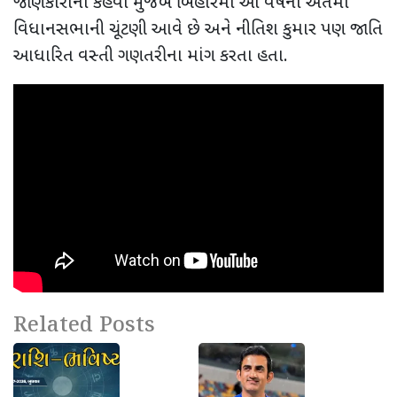
જાણકારોના કહેવા મુજબ બિહારમાં આ વર્ષના અંતમાં
વિધાનસભાની ચૂંટણી આવે છે અને નીતિશ કુમાર પણ જાતિ
આધારિત વસ્તી ગણતરીના માંગ કરતા હતા.
Related Posts