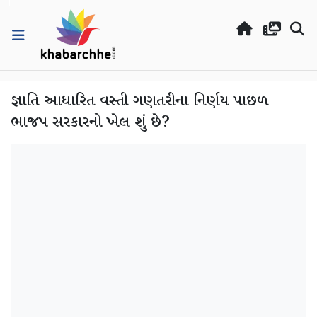
જ્ઞાતિ આધારિત વસ્તી ગણતરીના નિર્ણય પાછળ
ભાજપ સરકારનો ખેલ શું છે?