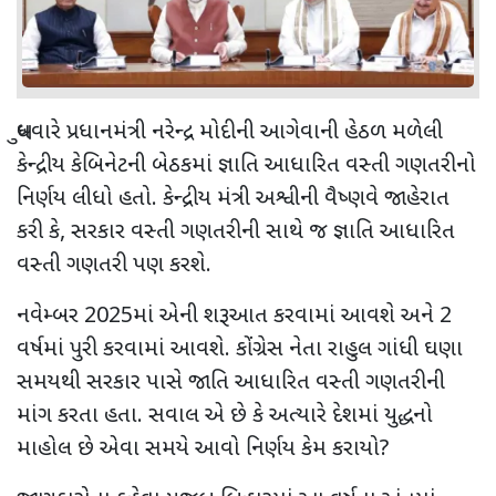
બુધવારે પ્રધાનમંત્રી નરેન્દ્ર મોદીની આગેવાની હેઠળ મળેલી
કેન્દ્રીય કેબિનેટની બેઠકમાં જ્ઞાતિ આધારિત વસ્તી ગણતરીનો
નિર્ણય લીધો હતો. કેન્દ્રીય મંત્રી અશ્વીની વૈષ્ણવે જાહેરાત
કરી કે
,
સરકાર વસ્તી ગણતરીની સાથે જ જ્ઞાતિ આધારિત
વસ્તી ગણતરી પણ કરશે.
નવેમ્બર
2025
માં એની શરૂઆત કરવામાં આવશે અને
2
વર્ષમાં પુરી કરવામાં આવશે. કોંગ્રેસ નેતા રાહુલ ગાંધી ઘણા
સમયથી સરકાર પાસે જાતિ આધારિત વસ્તી ગણતરીની
માંગ કરતા હતા. સવાલ એ છે કે અત્યારે દેશમાં યુદ્ધનો
માહોલ છે એવા સમયે આવો નિર્ણય કેમ કરાયો
?