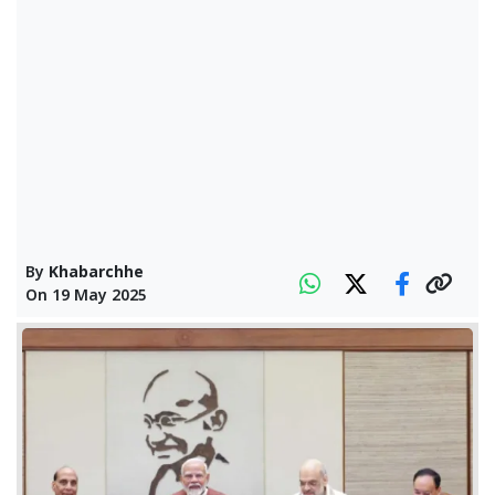
By
Khabarchhe
On
19 May 2025