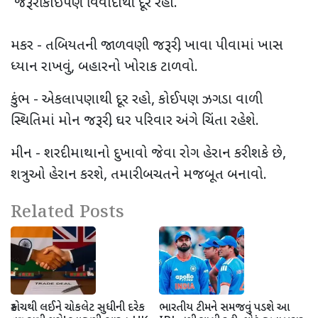
જરૂરી કોઈપણ વિવાદોથી દૂર રહો.
મકર - તબિયતની જાળવણી જરૂરી, ખાવા પીવામાં ખાસ
ધ્યાન રાખવું, બહારનો ખોરાક ટાળવો.
કુંભ - એકલાપણાથી દૂર રહો, કોઈપણ ઝગડા વાળી
સ્થિતિમાં મોન જરૂરી, ઘર પરિવાર અંગે ચિંતા રહેશે.
મીન - શરદી માથાનો દુખાવો જેવા રોગ હેરાન કરી શકે છે,
શત્રુઓ હેરાન કરશે, તમારી બચતને મજબૂત બનાવો.
Related Posts
સ્કોચથી લઈને ચોકલેટ સુધીની દરેક
ભારતીય ટીમને સમજવું પડશે આ