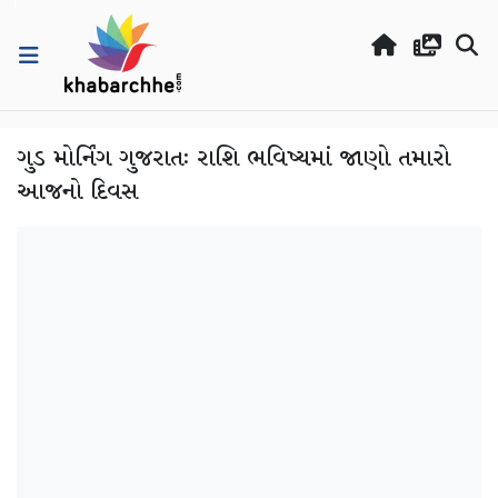
ગુડ મોર્નિંગ ગુજરાતઃ રાશિ ભવિષ્યમાં જાણો તમારો
આજનો દિવસ