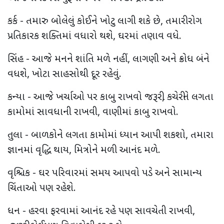
કર્ક - તમારુ બોલેલું કોઈને ખોટુ લાગી શકે છે, તમારી રોગ
પ્રતિકારક શક્તિમાં વધારો થશે, ઘરમાં તણાવ વધે.
સિંહ - આજે મનને શાંતિ મળે નહીં, લાગણી અને ક્રોધ બંને
વધશે, ખોટા સાહસોથી દૂર રહેવું.
કન્યા - આજે ખર્ચાઓ પર કાબુ રાખવો જરૂરી, કચેરીને લગતા
કામોમાં સાવધાની રાખવી, વાણીમાં કાબુ રાખવો.
તુલા - બાળકોને લગતા કામોમાં ધ્યાન આપી શકશો, તમારા
જ્ઞાનમાં વૃદ્ધિ થાય, મિત્રોને મળી આનંદ મળે.
વૃશ્ચિક - ઘર પરિવારમાં સમય આપવો પડે અને સામાન્ય
ચિંતાઓ પણ રહેશે.
ધન - હરવા ફરવામાં આનંદ રહે પણ સાવચેતી રાખવી,