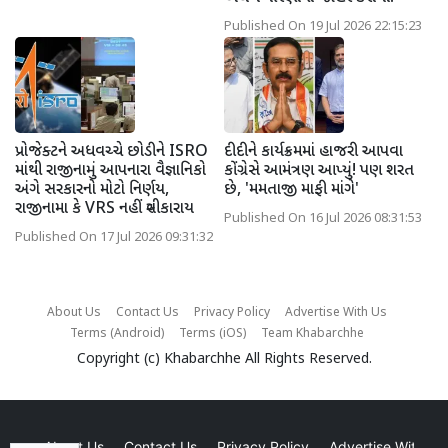
Published On 19 Jul 2026 22:15:23
પ્રોજેક્ટને અધવચ્ચે છોડીને ISRO
દીદીને કાર્યક્રમમાં હાજરી આપવા
માંથી રાજીનામું આપનારા વૈજ્ઞાનિકો
કોંગ્રેસે આમંત્રણ આપ્યું! પણ શરત
અંગે સરકારનો મોટો નિર્ણય,
છે, 'મમતાજી માફી માંગે'
રાજીનામા કે VRS નહીં સ્વીકારાય
Published On 16 Jul 2026 08:31:53
Published On 17 Jul 2026 09:31:32
About Us
Contact Us
Privacy Policy
Advertise With Us
Terms (Android)
Terms (iOS)
Team Khabarchhe
Copyright (c)
Khabarchhe
All Rights Reserved.
About Us
Contact Us
Privacy Policy
Advertise With Us