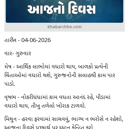
Khabarchhe.com
તારીખ - 04-06-2026
વાર- ગુરુવાર
મેષ - આર્થિક લાભોમાં વધારો થાય, બાળકો પ્રત્યેની
ચિંતાઓમાં વધારો થશે, ગુરુજનોની સલાહથી કામ પાર
પાડો.
વૃષભ - નોકરી ધંધામાં કામ વધતા આનંદ રહે, પીડામાં
વધારો થાય, તીખુ તળેલો ખોરાક ટાળવો.
મિથુન - હરવા ફરવામાં સાચવવું, ભાગ્ય ન ભરોસે ન રહેશો,
આજના દિવસે પુરૂષાર્થ પર ધ્યાન કેન્દ્રિત કરો.