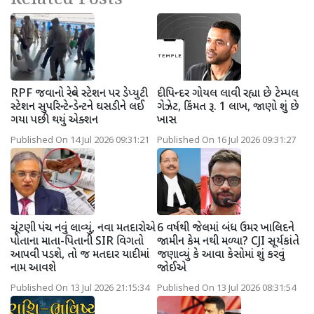
RPF જવાનો રેલ્વે સ્ટેશન પર ડેપ્યુટી
દીપિન્દર ગોયલ લાવી રહ્યા છે ટેમ્પલ
સ્ટેશન સુપરિન્ટેન્ડેન્ટને ઘસડીને લઈ
ગેઝેટ, કિંમત રૂ. 1 લાખ, જાણો શું છે
ગયા પછી થયું એક્શન
ખાસ
Published On 14 Jul 2026 09:31:21
Published On 16 Jul 2026 09:31:27
ચૂંટણી પંચ નવું લાવ્યું, નવા મતદારોએ
6 વર્ષથી જેલમાં બંધ ઉમર ખાલિદને
પોતાના માતા-પિતાની SIR વિગતો
જામીન કેમ નથી મળ્યા? CJI સૂર્યકાંતે
આપવી પડશે, તો જ મતદાર યાદીમાં
જણાવ્યું કે આવા કેસોમાં શું કરવું
નામ આવશે
જોઈએ
Published On 13 Jul 2026 21:15:34
Published On 13 Jul 2026 08:31:54