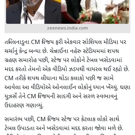
zeenews.india.com
તમિલનાડુના
CM
વિજય ફરી એકવાર સોશિયલ મીડિયા પર
ચર્ચાનું કેન્દ્ર બન્યા છે. ચેન્નાઈના નહેરુ સ્ટેડિયમમાં શપથ
ગ્રહણ સમારોહ પછી
,
સ્ટેજ પર લોકોને ટેબલ ખસેડવામાં
મદદ કરતો તેમનો એક વીડિયો ઝડપથી વાયરલ થઈ રહ્યો છે.
CM
તરીકે શપથ લીધાના થોડા કલાકો પછી જ સામે
આવેલા આ વીડિયોએ ઓનલાઈન લોકોનું ધ્યાન ખેંચ્યું. ઘણા
યુઝર્સે તેને
CM
વિજયની સાદગી અને સરળ સ્વભાવનું
ઉદાહરણ ગણાવ્યું.
સમારંભ પછી
, CM
વિજય સ્ટેજ પર કેટલાક લોકો સાથે
ટેબલ ઉપાડતા અને ખસેડવામાં મદદ કરતા જોવા મળે છે.