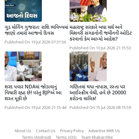
ગુડ મોર્નિંગ ગુજરાતઃ રાશિ ભવિષ્યમાં
મહારાષ્ટ્ર સરકારે બધા ચર્ચ અને
જાણો તમારો આજનો દિવસ
મિશનરી સંગઠનોની જમીનની ઓડિટ
કરવાનો કેમ આપ્યો આદેશ?
Published On 19 Jul 2026 07:31:56
Published On 10 Jul 2026 21:15:53
શરદ પવાર NDAમાં જોડાવાનું
ગણિતમાં થયા નાપાસ, રસ્તા પર
વિચારી રહ્યા છે! પરંતુ BJPએ આ
આઈસ્ક્રીમ વેચી, હવે છે 20000
શરત મૂકી છે
કરોડના માલિક!
Published On 19 Jul 2026 21:15:44
Published On 15 Jul 2026 08:15:59
About Us
Contact Us
Privacy Policy
Advertise With Us
Terms (Android)
Terms (iOS)
Team Khabarchhe