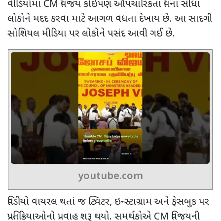
વીડિયોમાં
CM
વિજય કોઈપણ ઔપચારિકતા વિના સીધા
લોકોને મદદ કરવા માટે આગળ વધતા દેખાય છે. આ સાદગી
સોશિયલ મીડિયા પર લોકોને પસંદ આવી ગઈ છે.
youtube.com
વિડીયો વાયરલ થતાં જ ટ્વિટર
,
ઇન્સ્ટાગ્રામ અને ફેસબુક પર
પ્રતિક્રિયાઓનો પ્રવાહ શરૂ થયો. સમર્થકોએ
CM
વિજયની