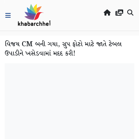
વિજય CM બની ગયા, ગ્રુપ ફોટો માટે જાતે ટેબલ
ઉપાડીને ખસેડવામાં મદદ કરી!