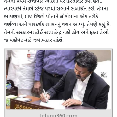
તેમના પ્રથમ સત્તાવાર આદેશો પર હસ્તાક્ષર કર્યા હતા.
ત્યારપછી તેમણે સ્ટેજ પરથી સભાને સંબોધિત કરી. તેમના
ભાષણમાં
, CM
વિજયે પોતાને લોકોમાંના એક તરીકે
વર્ણવ્યા અને પારદર્શક શાસનનું વચન આપ્યું. તેમણે કહ્યું કે
,
તેમની સરકારમાં કોઈ સત્તા કેન્દ્ર નહીં હોય અને ફક્ત તેઓ
જ વહીવટ માટે જવાબદાર રહેશે.
telugu360.com