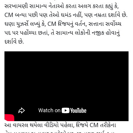
સરખામણી સામાન્ય નેતાઓ કરતા અલગ કરતા કહ્યું કે
,
CM
બન્યા પછી પણ તેઓ ઘમંડ નહીં
,
પણ નમ્રતા દર્શાવે છે.
ઘણા યુઝર્સે લખ્યું કે
, CM
વિજયનું વર્તન
,
સત્તાના સર્વોચ્ચ
પદ પર પહોંચ્યા છતાં
,
તે સામાન્ય લોકોની નજીક હોવાનું
દર્શાવે છે.
આ વાયરલ થયેલા વીડિયો પહેલા
,
વિજયે
CM
તરીકેના