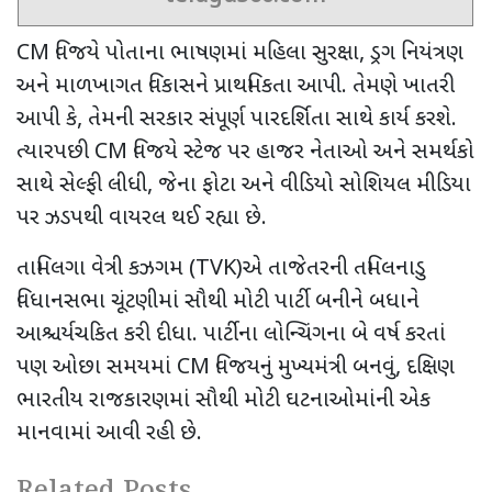
CM
વિજયે પોતાના ભાષણમાં મહિલા સુરક્ષા
,
ડ્રગ નિયંત્રણ
અને માળખાગત વિકાસને પ્રાથમિકતા આપી. તેમણે ખાતરી
આપી કે
,
તેમની સરકાર સંપૂર્ણ પારદર્શિતા સાથે કાર્ય કરશે.
ત્યારપછી
CM
વિજયે સ્ટેજ પર હાજર નેતાઓ અને સમર્થકો
સાથે સેલ્ફી લીધી
,
જેના ફોટા અને વીડિયો સોશિયલ મીડિયા
પર ઝડપથી વાયરલ થઈ રહ્યા છે.
તામિલગા વેત્રી કઝગમ (
TVK)
એ તાજેતરની તમિલનાડુ
વિધાનસભા ચૂંટણીમાં સૌથી મોટી પાર્ટી બનીને બધાને
આશ્ચર્યચકિત કરી દીધા. પાર્ટીના લોન્ચિંગના બે વર્ષ કરતાં
પણ ઓછા સમયમાં
CM
વિજયનું મુખ્યમંત્રી બનવું
,
દક્ષિણ
ભારતીય રાજકારણમાં સૌથી મોટી ઘટનાઓમાંની એક
માનવામાં આવી રહી છે.
Related Posts