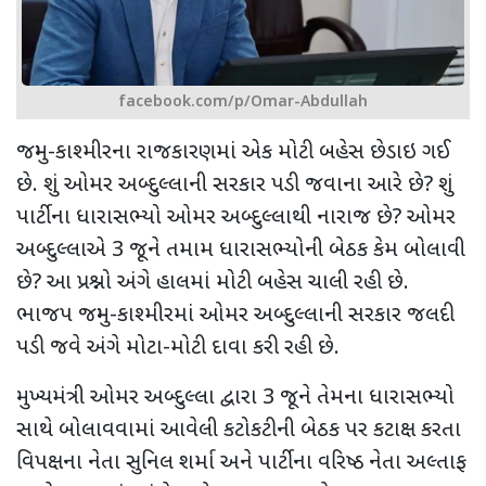
facebook.com/p/Omar-Abdullah
જમ્મુ-કાશ્મીરના રાજકારણમાં એક મોટી બહેસ છેડાઇ ગઈ
છે. શું ઓમર અબ્દુલ્લાની સરકાર પડી જવાના આરે છે
?
શું
પાર્ટીના ધારાસભ્યો ઓમર અબ્દુલ્લાથી નારાજ છે
?
ઓમર
અબ્દુલ્લાએ 3 જૂને તમામ ધારાસભ્યોની બેઠક કેમ બોલાવી
છે
?
આ પ્રશ્નો અંગે હાલમાં મોટી બહેસ ચાલી રહી છે.
ભાજપ જમ્મુ-કાશ્મીરમાં ઓમર અબ્દુલ્લાની સરકાર જલદી
પડી જવે અંગે મોટા-મોટી દાવા કરી રહી છે.
મુખ્યમંત્રી ઓમર અબ્દુલ્લા દ્વારા 3 જૂને તેમના ધારાસભ્યો
સાથે બોલાવવામાં આવેલી કટોકટીની બેઠક પર કટાક્ષ કરતા
વિપક્ષના નેતા સુનિલ શર્મા અને પાર્ટીના વરિષ્ઠ નેતા અલ્તાફ