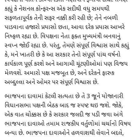
કહ્યું કે નેશનલ કોન્ફરન્સ એક સદીથી વધુ સમયથી
સફળતાપૂર્વક તેની સફર નક્કી કરી રહી છે
;
તેને નબળી
પાડવાના હજારો પ્રયાસો છતા,
આવા દરેક પ્રયાસ આખરે
નિષ્ફળ રહ્યા છે. વિપક્ષના નેતા ફક્ત મુખ્યમંત્રી બનવાનું
સ્વપ્ન જોઈ રહ્યા છે. પરંતુ
,
તેમણે સંપૂર્ણ વિશ્વાસ સાથે કહ્યું
કે
,
મને ખાતરી છે કે આ સરકાર તેનો સંપૂર્ણ પાંચ વર્ષનો
કાર્યકાળ પૂર્ણ કરશે અને આગામી ચૂંટણીઓમાં પણ વિજય
મેળવશે. અમારો પક્ષ મજબૂત છે
,
અને દરેકને ફારુક
અબ્દુલ્લા અને ઓમર પર સંપૂર્ણ વિશ્વાસ છે.
ભાજપના દાવામાં કેટલી સત્યતા છે તે 3 જૂને યોજાનારી
વિધાનસભા પક્ષની બેઠક બાદ જ સ્પષ્ટ થઇ જશે. જોકે
,
એક વાત ચોક્કસ છે કે સરકાર જલદી જ પડી જવા અંગે
ભાજપના દાવાઓ તમામ રાજકીય વર્તુળોમાં ચર્ચાનો વિષય
બન્યા છે. ભાજપના દાવાઓને હળવાશથી લેવાને બદલે,