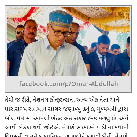
facebook.com/p/Omar-Abdullah
તેવી જ રીતે
,
નેશનલ કોન્ફરન્સના અન્ય એક નેતા અને
ધારાસભ્ય
સલમાન સાગરે જણાવ્યું હતું કે, મુખ્યમંત્રી દ્વારા
બોલાવવામાં આવેલી બેઠક એક સકારાત્મક પગલું છે
,
અને
આવી બેઠકો થવી જોઇએ. તેમણે સરકારને પાડી નાખવાની
વિપક્ષની વાતને કાલ્પનિકતા ગણાવીને ફગાવી દીધી. તેમણે