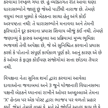
કરવામાં નિષ્ફળ ગયા છે. હું વ્યક્તિગત રીતે આવા ઘણા
ધારાસભ્યોને જાણું છું જેઓ પાર્ટીથી નારાજ છે.
તેમણે
વધુમાં ભાર મૂક્યો કે બેઠકના સાચા હેતુ અંગે કોઈ
અસ્પષ્ટતા નથી: તે ધારાસભ્યોને મનાવવા અને તેમની
ફરિયાદોને દૂર કરવાના પ્રયાસ સિવાય બીજું કંઈ નથી. તેમણે
જણાવ્યું કે ફારુક અબ્દુલ્લા આ પ્રક્રિયામાં મુખ્ય ભૂમિકા
ભજવશે તેવી અપેક્ષા છે
,
જે એ સુનિશ્ચિત કરવાનો પ્રયાસ
કરશે કે પોતાનો સંપૂર્ણ કાર્યકાળ પૂર્ણ કરે. આનું કારણ એ છે
કે ઓમર કે ફારૂક કોઈપણ સંજોગોમાં સત્તા છોડવા તૈયાર
નથી.
વિપક્ષના નેતા સુનિલ શર્મા દ્વારા કરવામાં આવેલા
દાવાઓના જવાબમાં અને
3
જૂને યોજાનારી વિધાનસભા
પક્ષની બેઠકને ધ્યાનમાં રાખીને ઓમર અબ્દુલ્લાએ તેમના
'X'
હેન્ડલ પર એક પોસ્ટ દ્વારા ભાજપ પર વળતો પ્રહાર
કર્યો. જેમાં
તેમણે લખ્યું કે, મને એ જોઈને આનંદ થાય છે કે