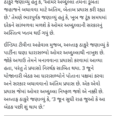
ઠાકુરે જણાવ્યું હતું કે
,
‘
ઓમર અબ્દુલ્લા તેમના ડૂબતા
જહાજને બચાવવા માટે અંતિમ
,
બેતાબ પ્રયાસ કરી રહ્યા
છે.
’
તેમણે ભારપૂર્વક જણાવ્યું હતું કે
,
ખૂબ જ ટૂંક સમયમાં
દરેકને સાંભળવા મળશે કે ઓમર અબ્દુલ્લાની સરકારનું
અસ્તિત્વ ખતમ થઈ ગયું છે.
ઈન્ડિયા ટીવીના અહેવાલ મુજબ,
અલ્તાફ ઠાકુરે જણાવ્યું કે
પાર્ટીના ઘણા ધારાસભ્યો ઓમર અબ્દુલ્લાથી નાખુશ છે.
જોકે અગાઉ તેમને મનાવવાના પ્રયાસો કરવામાં આવ્યા
હતા
,
પરંતુ તે પ્રયાસો નિરર્થક સાબિત થયા.
3
જૂને
યોજાનારી બેઠક આ ધારાસભ્યોને પોતાના પક્ષમાં કરવા
અને સરકાર બચાવવાનો અંતિમ પ્રયાસ છે. એક એવો
પ્રયાસ જેમાં ઓમર અબ્દુલ્લા નિષ્ફળ જશે એ નક્કી છે.
અલ્તાફ ઠાકુરે જણાવ્યું કે,
‘3
જૂન સુધી રાહ જુઓ કે આ
બેઠક પછી શું થાય છે.
’