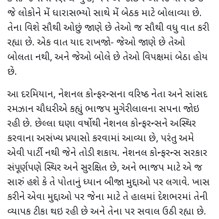
જે લોકોને મેં ધારાસભ્યો સાથે મેં બેઠક માટે બોલાવ્યા છે.
તેના વિશે સૌથી ઓછું જાણે છે તેઓ જ સૌથી વધુ વાત કરી
રહ્યા છે. એક વાત યાદ રાખજો- જેઓ જાણે છે તેઓ
બોલતા નથી
,
અને જેઓ બોલે છે તેઓ વિપક્ષમાં બેઠા હોય
છે.
આ દરમિયાન
,
નેશનલ કોન્ફરન્સના વરિષ્ઠ નેતા અને સાંસદ
રમઝાન ચૌધરીએ કહ્યું ભાજપ મુગેરીલાલના સપના જોઇ
રહી છે. છેલ્લા ઘણા વર્ષોથી નેશનલ કોન્ફરન્સને અસ્થિર
કરવાના અસંખ્ય પ્રયાસો કરવામાં આવ્યા છે
,
પરંતુ અમે
એવી પાર્ટી નથી જેને તોડી શકાય. નેશનલ કોન્ફરન્સ સરકાર
સંપૂર્ણપણે સ્થિર અને સુરક્ષિત છે
,
અને ભાજપ માટે એ જ
સારું હશે કે તે પોતાનું ધ્યાન બીજા મુદ્દાઓ પર લગાવે. ખાસ
કરીને એવા મુદ્દાઓ પર જેના માટે તે હાલમાં દેશભરમાં તેની
વ્યાપક ટીકા થઇ રહી છે અને તેના પર સવાલ ઉઠી રહ્યા છે.