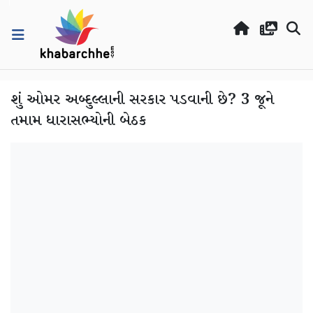
શું ઓમર અબ્દુલ્લાની સરકાર પડવાની છે? 3 જૂને
તમામ ધારાસભ્યોની બેઠક