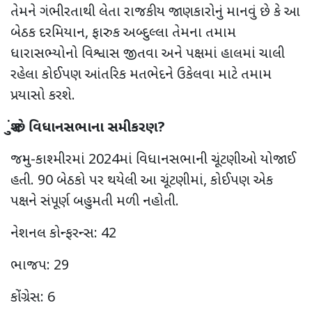
તેમને ગંભીરતાથી લેતા રાજકીય જાણકારોનું માનવું છે કે આ
બેઠક દરમિયાન
,
ફારુક અબ્દુલ્લા તેમના તમામ
ધારાસભ્યોનો વિશ્વાસ જીતવા અને પક્ષમાં હાલમાં ચાલી
રહેલા કોઈપણ આંતરિક મતભેદને ઉકેલવા માટે તમામ
પ્રયાસો કરશે.
શું છે વિધાનસભાના સમીકરણ
?
જમ્મુ-કાશ્મીરમાં 2024માં વિધાનસભાની ચૂંટણીઓ યોજાઈ
હતી. 90 બેઠકો પર થયેલી આ ચૂંટણીમાં
,
કોઈપણ એક
પક્ષને સંપૂર્ણ બહુમતી મળી નહોતી.
નેશનલ કોન્ફરન્સ: 42
ભાજપ: 29
કોંગ્રેસ: 6