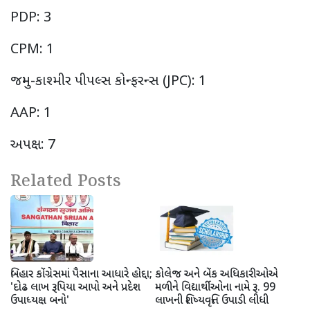
PDP
:
3
CPM
:
1
જમ્મુ-કાશ્મીર પીપલ્સ કોન્ફરન્સ (
JPC
):
1
AAP
:
1
અપક્ષ:
7
Related Posts
બિહાર કોંગ્રેસમાં પૈસાના આધારે હોદ્દા;
કોલેજ અને બેંક અધિકારીઓએ
'દોઢ લાખ રૂપિયા આપો અને પ્રદેશ
મળીને વિદ્યાર્થીઓના નામે રૂ. 99
ઉપાધ્યક્ષ બનો'
લાખની શિષ્યવૃત્તિ ઉપાડી લીધી