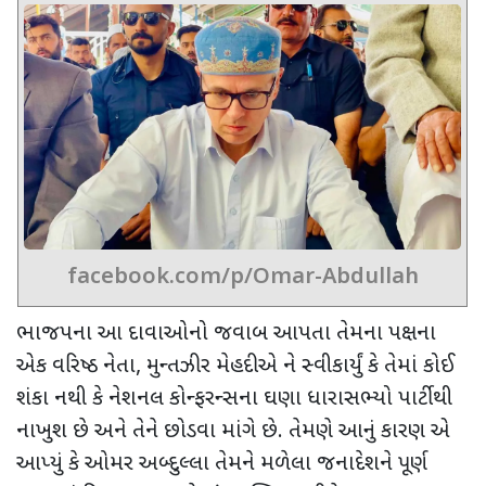
facebook.com/p/Omar-Abdullah
ભાજપના આ દાવાઓનો જવાબ આપતા
તેમના પક્ષના
એક વરિષ્ઠ નેતા
,
મુન્તઝીર મેહદીએ ને સ્વીકાર્યું કે તેમાં કોઈ
શંકા નથી કે નેશનલ કોન્ફરન્સના ઘણા ધારાસભ્યો પાર્ટીથી
નાખુશ છે અને તેને છોડવા માંગે છે. તેમણે આનું કારણ એ
આપ્યું કે ઓમર અબ્દુલ્લા તેમને મળેલા જનાદેશને પૂર્ણ