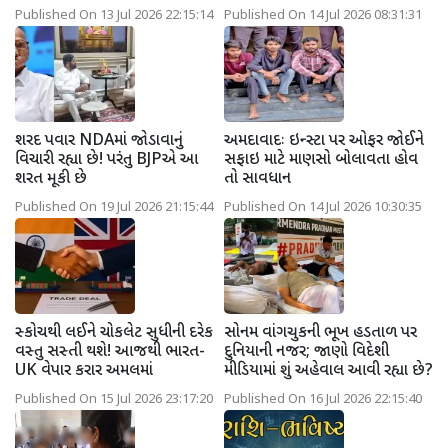
Published On 13 Jul 2026 22:15:14
Published On 14 Jul 2026 08:31:31
શરદ પવાર NDAમાં જોડાવાનું
અમદાવાદઃ ઇન્સ્ટા પર ઓફર જોઈને
વિચારી રહ્યા છે! પરંતુ BJPએ આ
સફાઇ માટે માણસો બોલાવતા હોવ
શરત મૂકી છે
તો સાવધાન
Published On 19 Jul 2026 21:15:44
Published On 14 Jul 2026 10:30:35
સ્કોચથી લઈને ચોકલેટ સુધીની દરેક
સોનમ વાંગચુકની ભૂખ હડતાળ પર
વસ્તુ સસ્તી થશે! આજથી ભારત-
દુનિયાની નજર; જાણો વિદેશી
UK વેપાર કરાર અમલમાં
મીડિયામાં શું અહેવાલ આવી રહ્યા છે?
Published On 15 Jul 2026 23:17:20
Published On 16 Jul 2026 22:15:40