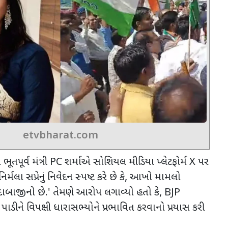
etvbharat.com
 ભૂતપૂર્વ મંત્રી
PC
શર્માએ સોશિયલ મીડિયા પ્લેટફોર્મ
X
પર
નિર્મલા સપ્રેનું નિવેદન સ્પષ્ટ કરે છે કે
,
આખો મામલો
ાબાજીનો છે.
'
તેમણે આરોપ લગાવ્યો હતો કે
, BJP
પાડીને વિપક્ષી ધારાસભ્યોને પ્રભાવિત કરવાનો પ્રયાસ કરી