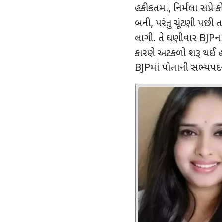
હકીકતમાં
,
નિર્મલા સપ્ર
બની
,
પરંતુ ચૂંટણી પછી
લાગી. તે ઘણીવાર
BJP
ન
કારણે અટકળો શરૂ થઈ હત
BJP
માં પોતાની સભ્યપદ