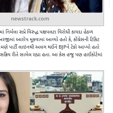
newstrack.com
ટમાં નિર્મલા સપ્રે વિરુદ્ધ પક્ષપલટા વિરોધી કાયદા હેઠળ
રજીમાં આરોપ મૂકવામાં આવ્યો હતો કે
,
કોંગ્રેસની ટિકિટ
ેમણે પાર્ટી લાઇનથી અલગ થઈને
BJP
ને ટેકો આપ્યો હતો
ાં સક્રિય રીતે સામેલ રહ્યા હતા. આ કેસ હજુ પણ હાઈકોર્ટમાં