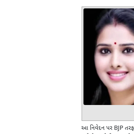
આ નિવેદન પર
BJP
તરફ