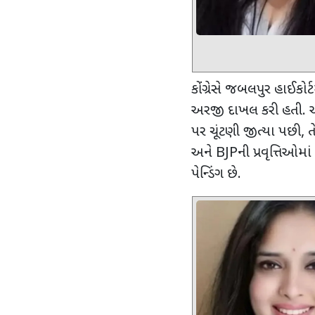
કોંગ્રેસે જબલપુર હાઈકોર્
અરજી દાખલ કરી હતી. અ
પર ચૂંટણી જીત્યા પછી
,
ત
અને
BJP
ની પ્રવૃત્તિઓમ
પેન્ડિંગ છે.