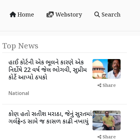
Home
Webstory
Search
Top News
હાઈ કોર્ટની એક ભૂલને કારણે એક
નિર્દોષે 22 વર્ષ જેલ ભોગવી, સુપ્રીમ
કોર્ટે આપ્યો ઠપકો
Share
National
કોણ હતો સતીશ મરાઠા, જેનું સુરતમાં
ગર્લફ્રેન્ડ સામે જ કાસળ કાઢી નખાયું
Share