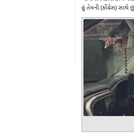
હું તેમની (કોંગ્રેસ) સાથે છુ