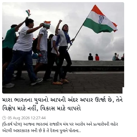
મારા ભારતના યુવાનો આપની અંદર અપાર ઊર્જા છે, તેને
વિક્ષેપ માટે નહીં, વિકાસ માટે વાપરો
05 Aug 2026 12:27:44
(ઉત્કર્ષ પટેલ) આજના ભારતમાં રાજકીય મંચ પર આરોપ અને પ્રત્યારોપની લહેર
એટલી અસરકારક બની છે કે તે દેશના યુવાને પોતાના...