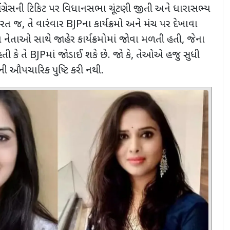
ે કોંગ્રેસની ટિકિટ પર વિધાનસભા ચૂંટણી જીતી અને ધારાસભ્ય
 તરત જ
,
તે વારંવાર
BJP
ના કાર્યક્રમો અને મંચ પર દેખાવા
ા નેતાઓ સાથે જાહેર કાર્યક્રમોમાં જોવા મળતી હતી
,
જેના
ી કે તે
BJP
માં જોડાઈ શકે છે. જો કે
,
તેઓએ હજુ સુધી
ની ઔપચારિક પુષ્ટિ કરી નથી.