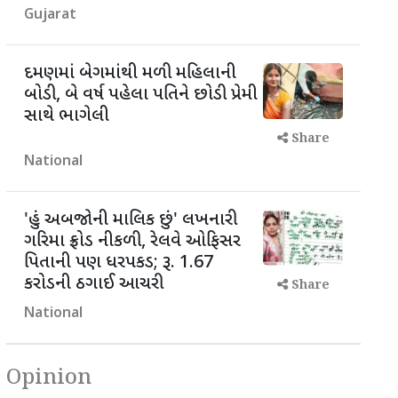
Gujarat
દમણમાં બેગમાંથી મળી મહિલાની
બોડી, બે વર્ષ પહેલા પતિને છોડી પ્રેમી
સાથે ભાગેલી
Share
National
'હું અબજોની માલિક છું' લખનારી
ગરિમા ફ્રોડ નીકળી, રેલવે ઓફિસર
પિતાની પણ ધરપકડ; રૂ. 1.67
કરોડની ઠગાઈ આચરી
Share
National
Opinion