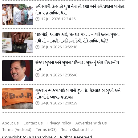
હર્ષ સંઘવી ઉત્સાહી યુવા નેતા તો રહ્યા અને હવે પ્રજાના માનીતા
નેતા પણ સાબિત થયા
12 Jul 2026 12:34:15
પાસપોર્ટ, આધાર કાર્ડ, મતદાર પત્ર... નાગરિકતાના પુરાવા
નથી તો આપણી નાગરિકતા કેવી રીતે સાબિત થશે?
26 Jun 2026 19:59:18
સંજય સુરાના અને સુરાના પરિવાર: સુરતનું એક વિશ્વસનીય
નામ
26 Jun 2026 12:35:40
ગુજરાત ભાજપ માટે માથાનો દુખાવો: કેટલાક બાબુઓ અને
નેતાઓનો વ્યાપક ભ્રષ્ટાચાર
24 Jun 2026 12:06:29
About Us
Contact Us
Privacy Policy
Advertise With Us
Terms (Android)
Terms (iOS)
Team Khabarchhe
Copyright (c)
Khabarchhe
All Rights Reserved.