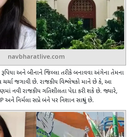
navbharatlive.com
 રૂપિયા અને બીનાને જિલ્લા તરીકે બનાવવા અંગેના તેમના
ચર્ચા જગાવી છે. રાજકીય વિશ્લેષકો માને છે કે
,
આ
ણમાં નવી રાજકીય ગતિશીલતા પેદા કરી શકે છે. જ્યારે
,
JP
અને નિર્મલા સપ્રે બંને પર નિશાન સાધ્યું છે.