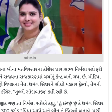
ndtv.in
ાના બીના મતવિસ્તારના કોંગ્રેસ ધારાસભ્ય નિર્મલા સપ્રે ફરી
 રાજ્યના રાજકારણમાં ચર્ચાનું કેન્દ્ર બની ગયા છે. મીડિયા
ે વિપક્ષના નેતા ઉમંગ સિંઘરને સીધો પડકાર ફેંક્યો
,
તેમની
 કોંગ્રેસ
'
ખુલ્લી સોદાબાજી
'
કહી રહી છે.
ીક ગણાતા નિર્મલા સપ્રેએ કહ્યું
, '
હું ઇચ્છું છું કે ઉમંગ સિંઘર
ે
300
કરોડ રૂપિયા આપે અને બીનાને જિલ્લો બનાવે. પછી