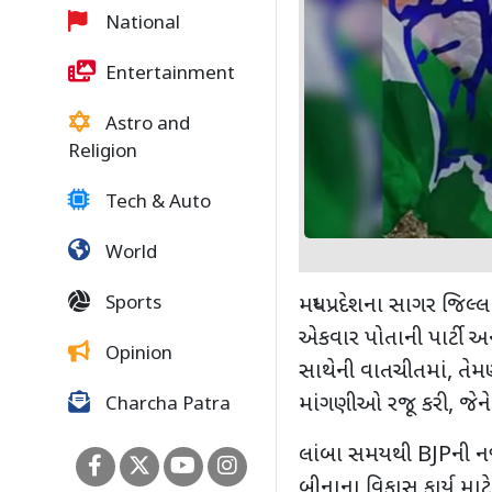
National
Entertainment
Astro and
Religion
Tech & Auto
World
Sports
મધ્યપ્રદેશના સાગર જિલ્લ
એકવાર પોતાની પાર્ટી અને
Opinion
સાથેની વાતચીતમાં
,
તેમણ
માંગણીઓ રજૂ કરી
,
જેને
Charcha Patra
લાંબા સમયથી
BJP
ની નજ
બીનાના વિકાસ કાર્ય માટ