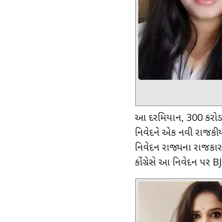
આ દરમિયાન
, 300
કરોડ
નિવેદને એક નવી રાજકીય 
નિવેદન રાજ્યના રાજકાર
કોંગ્રેસે આ નિવેદન પર
B