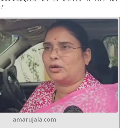
ં.
'
amarujala.com