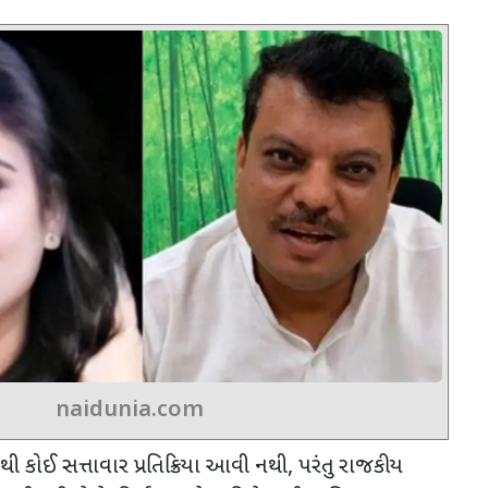
naidunia.com
થી કોઈ સત્તાવાર પ્રતિક્રિયા આવી નથી
,
પરંતુ રાજકીય