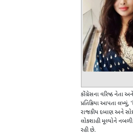
કોંગ્રેસના વરિષ્ઠ નેતા અને
પ્રતિક્રિયા આપતા લખ્યું
, '
રાજકીય દબાણ અને સોદ
લોકશાહી મૂલ્યોને નબળી 
રહી છે.