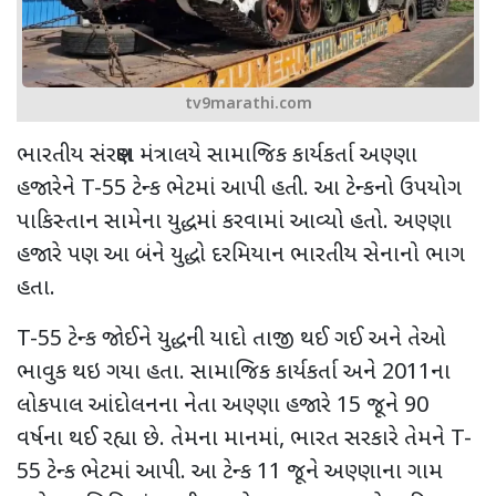
tv9marathi.com
ભારતીય સંરક્ષણ મંત્રાલયે સામાજિક કાર્યકર્તા અણ્ણા
હજારેને
T-55
ટેન્ક ભેટમાં આપી હતી. આ ટેન્કનો ઉપયોગ
પાકિસ્તાન સામેના યુદ્ધમાં કરવામાં આવ્યો હતો. અણ્ણા
હજારે પણ આ બંને યુદ્ધો દરમિયાન ભારતીય સેનાનો ભાગ
હતા.
T-55
ટેન્ક જોઈને યુદ્ધની યાદો તાજી થઈ ગઈ અને તેઓ
ભાવુક થઇ ગયા હતા. સામાજિક કાર્યકર્તા અને
2011
ના
લોકપાલ આંદોલનના નેતા અણ્ણા હજારે
15
જૂને
90
વર્ષના થઈ રહ્યા છે. તેમના માનમાં
,
ભારત સરકારે તેમને
T-
55
ટેન્ક ભેટમાં આપી. આ ટેન્ક
11
જૂને અણ્ણાના ગામ