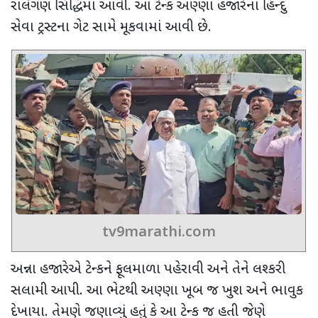
રાલેગણ સિદ્ધિમાં આવી. આ ટેન્ક અણ્ણા હજારેના હિન્દુ
સેવા ટ્રસ્ટના ગેટ સામે મૂકવામાં આવી છે.
tv9marathi.com
અન્ના હજારેએ ટેન્કને ફૂલમાળા પહેરાવી અને તેને લશ્કરી
સલામી આપી. આ ભેટથી અણ્ણા ખૂબ જ ખુશ અને ભાવુક
દેખાયા. તેમણે જણાવ્યું હતું કે આ ટેન્ક જ હતી જેણે