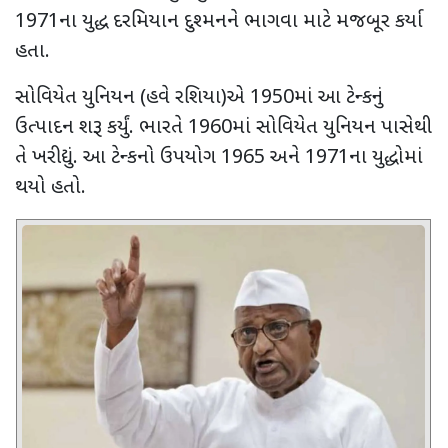
1971
ના યુદ્ધ દરમિયાન દુશ્મનને ભાગવા માટે મજબૂર કર્યા
હતા.
સોવિયેત યુનિયન (હવે રશિયા)એ
1950
માં આ ટેન્કનું
ઉત્પાદન શરૂ કર્યું. ભારતે
1960
માં સોવિયેત યુનિયન પાસેથી
તે ખરીદ્યું. આ ટેન્કનો ઉપયોગ
1965
અને
1971
ના યુદ્ધોમાં
થયો હતો.