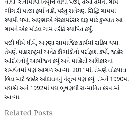
લીધી. સેનામાંથી નિવૃત્તિ લીધા પછી
,
તેઓ તેમના ગામ
ભીંગારી પાછા ફર્યા નહીં
,
પરંતુ રાલેગણ સિદ્ધિ ગામમાં
સ્થાયી થયા. અણ્ણાએ ગેરકાયદેસર દારૂ માટે કુખ્યાત આ
ગામને એક મોડેલ ગામ તરીકે સ્થાપિત કર્યું.
પછી ધીમે ધીમે
,
અણ્ણા સામાજિક કાર્યમાં સક્રિય થયા.
તેમણે મહારાષ્ટ્રમાં અનેક કૌભાંડોનો પર્દાફાશ કર્યો
,
જાહેર
આંદોલનોનું આયોજન કર્યું અને માહિતી અધિકારના
સમર્થનમાં પણ આગળ આવ્યા.
2011
માં
,
તેમણે લોકપાલ
બિલ માટે જાહેર આંદોલનનું નેતૃત્વ પણ કર્યું. તેમને
1990
માં
પદ્મશ્રી અને
1992
માં પદ્મ ભૂષણથી સન્માનિત કરવામાં
આવ્યા.
Related Posts