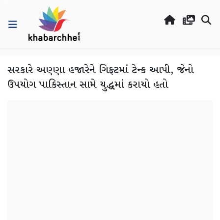
સરકારે અણ્ણા હજારેને ગિફ્ટમાં ટેન્ક આપી, જેનો
ઉપયોગ પાકિસ્તાન સામે યુદ્ધમાં કરાયો હતો