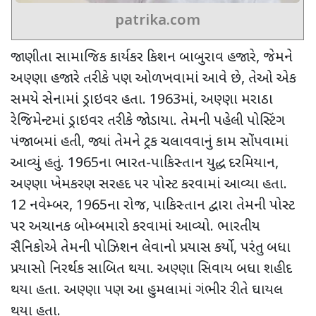
patrika.com
જાણીતા સામાજિક કાર્યકર કિશન બાબુરાવ હજારે
,
જેમને
અણ્ણા હજારે તરીકે પણ ઓળખવામાં આવે છે
,
તેઓ એક
સમયે સેનામાં ડ્રાઇવર હતા.
1963
માં
,
અણ્ણા મરાઠા
રેજિમેન્ટમાં ડ્રાઇવર તરીકે જોડાયા. તેમની પહેલી પોસ્ટિંગ
પંજાબમાં હતી
,
જ્યાં તેમને ટ્રક ચલાવવાનું કામ સોંપવામાં
આવ્યું હતું.
1965
ના ભારત-પાકિસ્તાન યુદ્ધ દરમિયાન
,
અણ્ણા ખેમકરણ સરહદ પર પોસ્ટ કરવામાં આવ્યા હતા.
12
નવેમ્બર
, 1965
ના રોજ
,
પાકિસ્તાન દ્વારા તેમની પોસ્ટ
પર અચાનક બોમ્બમારો કરવામાં આવ્યો. ભારતીય
સૈનિકોએ તેમની પોઝિશન લેવાનો પ્રયાસ કર્યો
,
પરંતુ બધા
પ્રયાસો નિરર્થક સાબિત થયા. અણ્ણા સિવાય બધા શહીદ
થયા હતા. અણ્ણા પણ આ હુમલામાં ગંભીર રીતે ઘાયલ
થયા હતા.