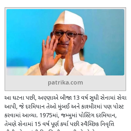
patrika.com
આ ઘટના પછી
,
અણ્ણાએ બીજા
13
વર્ષ સુધી સેનામાં સેવા
આપી
,
જે દરમિયાન તેઓ મુંબઈ અને કાશ્મીરમાં પણ પોસ્ટ
કરવામાં આવ્યા.
1975
માં
,
જમ્મુમાં પોસ્ટિંગ દરમિયાન
,
તેમણે સેનામાં
15
વર્ષ પૂર્ણ કર્યા પછી સ્વૈચ્છિક નિવૃત્તિ