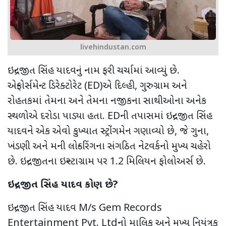
livehindustan.com
ઇન્દ્રજીત સિંહ યાદવનું નામ ફરી ચર્ચામાં આવ્યું છે.
એન્ફોર્સમેન્ટ ડિરેક્ટોરેટ (
ED)
એ દિલ્હી
,
ગુરુગ્રામ અને
રોહતકમાં તેમના અને તેમના નજીકના સાથીઓના અનેક
સ્થળોએ દરોડા પાડ્યા હતા.
ED
ની તપાસમાં ઇન્દ્રજીત સિંહ
યાદવને એક એવો કુખ્યાત સ્ટ્રોંગમેન ગણાવ્યો છે
,
જે ગુના
,
ખંડણી અને મની લોન્ડરિંગના સંગઠિત નેટવર્કનો મુખ્ય ચહેરો
છે. ઇન્દ્રજીતના ઇન્સ્ટાગ્રામ પર
1.2
મિલિયન ફોલોઅર્સ છે.
ઇન્દ્રજીત સિંહ યાદવ કોણ છે
?
ઇન્દ્રજીત સિંહ યાદવ
M/s Gem Records
Entertainment Pvt. Ltd
નો માલિક અને મુખ્ય નિયંત્રક