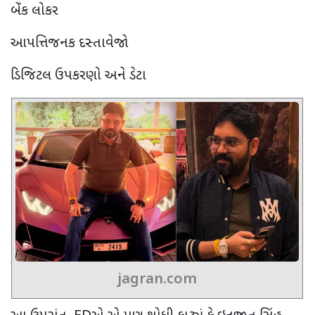
બેંક લોકર
આપત્તિજનક દસ્તાવેજો
ડિજિટલ ઉપકરણો અને ડેટા
jagran.com