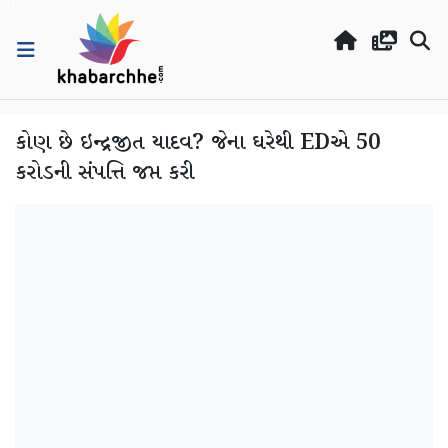
કોણ છે ઇન્દ્રજીત યાદવ? જેના ઘરેથી EDએ 50
કરોડની સંપત્તિ જપ્ત કરી