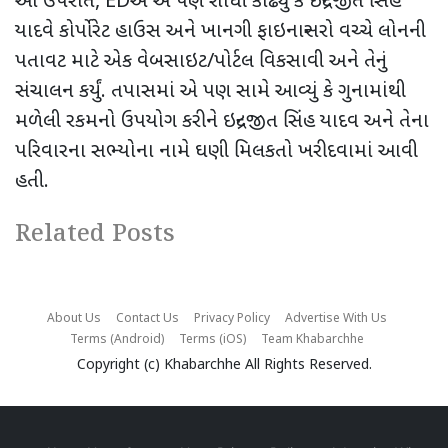
આ ઉપરાંત
, ED
એ એ પણ શોધી કાઢ્યું કે ઇન્દ્રજીત સિંહ
યાદવે કોર્પોરેટ હાઉસ અને ખાનગી ફાઇનાન્સરો વચ્ચે લોનની
પતાવટ માટે એક વેબસાઇટ/પોર્ટલ વિકસાવી અને તેનું
સંચાલન કર્યું. તપાસમાં એ પણ સામે આવ્યું કે ગુનામાંથી
મળેલી રકમનો ઉપયોગ કરીને ઇન્દ્રજીત સિંહ યાદવ અને તેના
પરિવારના સભ્યોના નામે ઘણી મિલકતો ખરીદવામાં આવી
હતી.
Related Posts
About Us
Contact Us
Privacy Policy
Advertise With Us
Terms (Android)
Terms (iOS)
Team Khabarchhe
Copyright (c)
Khabarchhe
All Rights Reserved.