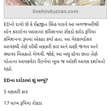
livehindustan.com
ED
નો દાવો છે કે ઈન્દ્રજીત સિંહ યાદવે આ બળજબરીથી
લોન કરારોના બદલામાં કમિશનમાં સેંકડો કરોડ રૂપિયા
કમિશનના રૂપમાં એકઠા કર્યા હતા. આ ગેરકાયદેસર
આવકથી તેણે મોંઘી લક્ઝરી કાર અને ઘણી જંગમ અને
સ્થાવર મિલકતો મેળવી. જોકે
,
આ બધું હોવા છતા
તેણે
પોતાના આવકવેરા રિટર્નમાં ખૂબ જ ઓછી આવક દર્શાવતો
રહ્યો.
ED
ના દરોડામાં શું મળ્યું
?
5
લક્ઝરી કાર
17
લાખ રૂપિયા રોકડા