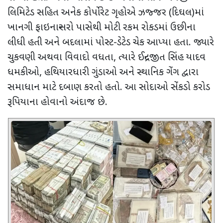
લિમિટેડ સહિત અનેક કોર્પોરેટ ગૃહોએ ઝજ્જર (દિઘલ)માં
ખાનગી ફાઇનાન્સરો પાસેથી મોટી રકમ રોકડમાં ઉછીના
લીધી હતી અને બદલામાં પોસ્ટ-ડેટેડ ચેક આપ્યા હતા. જ્યારે
ચુકવણી અથવા વિવાદો વધતા
,
ત્યારે ઈન્દ્રજીત સિંહ યાદવ
ધમકીઓ
,
હથિયારધારી ગુંડાઓ અને સ્થાનિક ગેંગ દ્વારા
સમાધાન માટે દબાણ કરતો હતો. આ સોદાઓ સેંકડો કરોડ
રૂપિયાના હોવાનો અંદાજ છે.