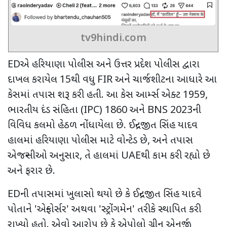
tv9hindi.com
ED
એ હરિયાણા પોલીસ અને ઉત્તર પ્રદેશ પોલીસ દ્વારા
દાખલ કરાયેલ
15
થી વધુ
FIR
અને ચાર્જશીટના આધારે આ
કેસમાં તપાસ શરૂ કરી હતી. આ કેસ આર્મ્સ એક્ટ 1959
,
ભારતીય દંડ સંહિતા (
IPC)
1860 અને
BNS
2023ની
વિવિધ કલમો હેઠળ નોંધાયેલા છે. ઈન્દ્રજીત સિંહ યાદવ
હાલમાં હરિયાણા પોલીસ માટે વોન્ટેડ છે
,
અને તપાસ
એજન્સીઓ અનુસાર
,
તે હાલમાં
UAE
થી કામ કરી રહ્યો છે
અને ફરાર છે.
ED
ની તપાસમાં ખુલાસો થયો છે કે ઈન્દ્રજીત સિંહ યાદવે
પોતાને
'
એન્ફોર્સર
'
અથવા
'
સ્ટ્રોંગમેન
'
તરીકે સ્થાપિત કરી
રાખ્યો હતો. એવો આરોપ છે કે એપોલો ગ્રીન એનર્જી