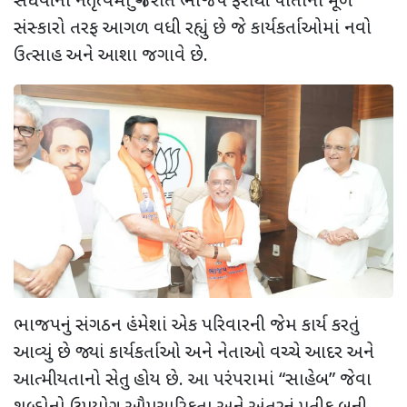
સંઘવીના નેતૃત્વમાં ગુજરાત ભાજપ ફરીથી પોતાના મૂળ
સંસ્કારો તરફ આગળ વધી રહ્યું છે જે કાર્યકર્તાઓમાં નવો
ઉત્સાહ અને આશા જગાવે છે.
ભાજપનું સંગઠન હંમેશાં એક પરિવારની જેમ કાર્ય કરતું
આવ્યું છે જ્યાં કાર્યકર્તાઓ અને નેતાઓ વચ્ચે આદર અને
આત્મીયતાનો સેતુ હોય છે. આ પરંપરામાં “સાહેબ” જેવા