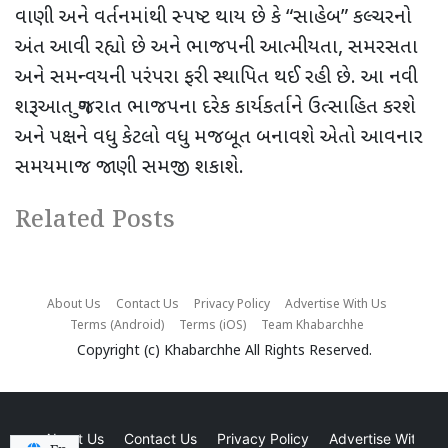
વાણી અને વર્તનમાંથી સ્પષ્ટ થાય છે કે “સાહેબ” કલ્ચરનો
અંત આવી રહ્યો છે અને ભાજપની આત્મીયતા, સમરસતા
અને સમન્વયની પરંપરા ફરી સ્થાપિત થઈ રહી છે. આ નવી
શરૂઆત ગુજરાત ભાજપના દરેક કાર્યકર્તાને ઉત્સાહિત કરશે
અને પક્ષને વધુ કેટલો વધુ મજબૂત બનાવશે એતો આવનાર
સમયમાજ જાણી સમજી શકાશે.
Related Posts
About Us
Contact Us
Privacy Policy
Advertise With Us
Terms (Android)
Terms (iOS)
Team Khabarchhe
Copyright (c)
Khabarchhe
All Rights Reserved.
About Us
Contact Us
Privacy Policy
Advertise With Us