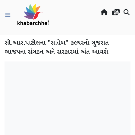
સી.આર.પાટીલના "સાહેબ" કલ્ચરનો ગુજરાત
ભાજપના સંગઠન અને સરકારમાં અંત આવશે