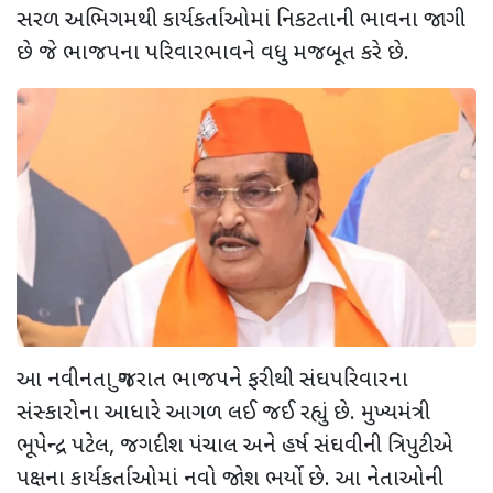
સરળ અભિગમથી કાર્યકર્તાઓમાં નિકટતાની ભાવના જાગી
છે જે ભાજપના પરિવારભાવને વધુ મજબૂત કરે છે.
આ નવીનતા ગુજરાત ભાજપને ફરીથી સંઘપરિવારના
સંસ્કારોના આધારે આગળ લઈ જઈ રહ્યું છે. મુખ્યમંત્રી
ભૂપેન્દ્ર પટેલ, જગદીશ પંચાલ અને હર્ષ સંઘવીની ત્રિપુટીએ
પક્ષના કાર્યકર્તાઓમાં નવો જોશ ભર્યો છે. આ નેતાઓની