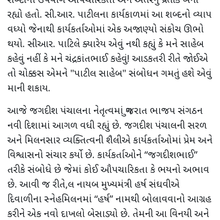
શબ્દોનો ઉપયોગ ઔપચારિકતા અને અંતરનું પ્રતીક બની
રહ્યો હતો. સી.આર. પાટીલના કાર્યકાળમાં આ શબ્દનો વ્યાપ
વધ્યો જેનાથી કાર્યકર્તાઓમાં એક અજાણ્યો સંકોચ ઊભો
થયો. સીઆર. પાટિલે ક્યારેય એવું નથી કહ્યું કે મને સાહેબ
કહેવું નહીં કે મને ચંદ્રકાંતભાઈ કહેવું! આડકતરી રીતે જોઈએ
તો ચોક્કસ એમને "પાટીલ સાહેબ" સંબોધન ગમતું હશે એવું
માની શકાય.
આજે જગદીશ પંચાલના નેતૃત્વમાં ગુજરાત ભાજપ સંગઠન
નવી દિશામાં આગળ વધી રહ્યું છે. જગદીશ પંચાલની સરળ
અને મિલનસાર વ્યક્તિત્વની શૈલીએ કાર્યકર્તાઓમાં પ્રેમ અને
વિશ્વાસનો સંચાર કર્યો છે. કાર્યકર્તાઓને “જગદીશભાઈ”
તરીકે સંબોધે છે જેમાં કોઈ ઔપચારિકતા કે ભયનો અભાવ
છે. આવી જ રીતે,લ નાયબ મુખ્યમંત્રી હર્ષ સંઘવીએ
દિવાળીના સ્નેહમિલનમાં “હર્ષ” નામથી બોલાવવાનો આગ્રહ
કરીને એક નવો દાખલો બેસાડ્યો છે. તેમની આ વિનયી અને