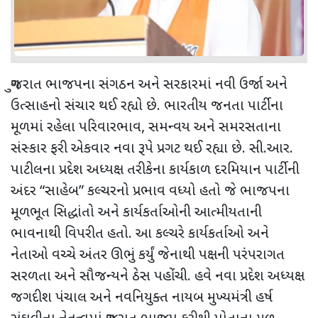
ગુજરાત ભાજપના સંગઠન અને સરકારમાં નવી ઉર્જા અને
ઉત્સાહનો સંચાર થઈ રહ્યો છે. ભારતીય જનતા પાર્ટીના
મૂળમાં રહેલા પરિવારભાવ, સમન્વય અને સમરસતાના
સંસ્કાર ફરી એકવાર નવા રૂપે પ્રગટ થઈ રહ્યા છે. સી.આર.
પાટીલના પ્રદેશ અધ્યક્ષ તરીકેના કાર્યકાળ દરમિયાન પાર્ટીની
અંદર “સાહેબ” કલ્ચરનો પ્રભાવ વધ્યો હતો જે ભાજપના
મૂળભૂત સિદ્ધાંતો અને કાર્યકર્તાઓની આત્મીયતાની
ભાવનાથી વિપરીત હતો. આ કલ્ચરે કાર્યકર્તાઓ અને
નેતાઓ વચ્ચે અંતર ઊભું કર્યું જેનાથી પક્ષની પરંપરાગત
સરળતા અને સૌજન્યને ઠેસ પહોંચી. હવે નવા પ્રદેશ અધ્યક્ષ
જગદીશ પંચાલ અને નવનિયુક્ત નાયબ મુખ્યમંત્રી હર્ષ