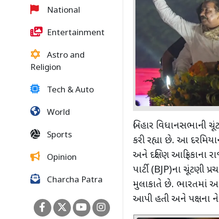
National
Entertainment
Astro and
Religion
Tech & Auto
World
બિહાર વિધાનસભાની ચૂં
Sports
કરી રહ્યા છે. આ દરમિયા
અને દક્ષિણ આફ્રિકાના ર
Opinion
પાર્ટી (
BJP
)ના ચૂંટણી પ્
Charcha Patra
મુલાકાતે છે. ભારતમાં આ પ
આપી હતી અને પક્ષના ન