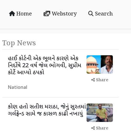
Home
Webstory
Search
Top News
હાઈ કોર્ટની એક ભૂલને કારણે એક
નિર્દોષે 22 વર્ષ જેલ ભોગવી, સુપ્રીમ
કોર્ટે આપ્યો ઠપકો
Share
National
કોણ હતો સતીશ મરાઠા, જેનું સુરતમાં
ગર્લફ્રેન્ડ સામે જ કાસળ કાઢી નખાયું
Share