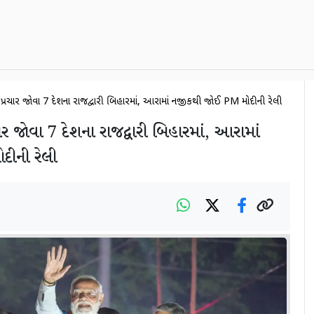
ી પ્રચાર જોવા 7 દેશના રાજદ્વારી બિહારમાં, આરામાં નજીકથી જોઈ PM મોદીની રેલી
ર જોવા 7 દેશના રાજદ્વારી બિહારમાં, આરામાં
ીની રેલી