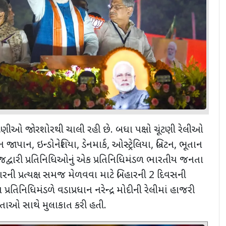
ટણીઓ જોરશોરથી ચાલી રહી છે. બધા પક્ષો ચૂંટણી રેલીઓ
ન
જાપાન
,
ઇન્ડોનેશિયા
,
ડેનમાર્ક
,
ઓસ્ટ્રેલિયા
,
બ્રિટન
,
ભૂતાન
ાજદ્વારી પ્રતિનિધિઓનું એક પ્રતિનિધિમંડળ ભારતીય જનતા
રચારની પ્રત્યક્ષ સમજ મેળવવા માટે બિહારની 2 દિવસની
્રતિનિધિમંડળે વડાપ્રધાન નરેન્દ્ર મોદીની રેલીમાં હાજરી
ેતાઓ સાથે મુલાકાત કરી હતી.