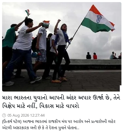
મારા ભારતના યુવાનો આપની અંદર અપાર ઊર્જા છે, તેને
વિક્ષેપ માટે નહીં, વિકાસ માટે વાપરો
05 Aug 2026 12:27:44
(ઉત્કર્ષ પટેલ) આજના ભારતમાં રાજકીય મંચ પર આરોપ અને પ્રત્યારોપની લહેર
એટલી અસરકારક બની છે કે તે દેશના યુવાને પોતાના...