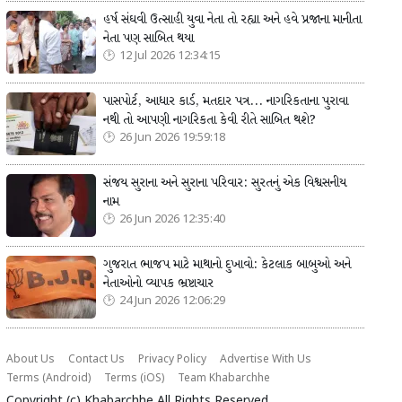
હર્ષ સંઘવી ઉત્સાહી યુવા નેતા તો રહ્યા અને હવે પ્રજાના માનીતા
નેતા પણ સાબિત થયા
12 Jul 2026 12:34:15
પાસપોર્ટ, આધાર કાર્ડ, મતદાર પત્ર... નાગરિકતાના પુરાવા
નથી તો આપણી નાગરિકતા કેવી રીતે સાબિત થશે?
26 Jun 2026 19:59:18
સંજય સુરાના અને સુરાના પરિવાર: સુરતનું એક વિશ્વસનીય
નામ
26 Jun 2026 12:35:40
ગુજરાત ભાજપ માટે માથાનો દુખાવો: કેટલાક બાબુઓ અને
નેતાઓનો વ્યાપક ભ્રષ્ટાચાર
24 Jun 2026 12:06:29
About Us
Contact Us
Privacy Policy
Advertise With Us
Terms (Android)
Terms (iOS)
Team Khabarchhe
Copyright (c)
Khabarchhe
All Rights Reserved.