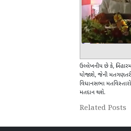
ઉલ્લેખનીય છે કે
,
બિહારમ
યોજાશે
,
જેની મતગણતર
વિધાનસભા મતવિસ્તારો
મતદાન થશે.
Related Posts