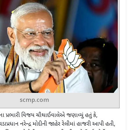
scmp.com
પ્રભારી વિજય ચૌથાઈવાલેએ જણાવ્યું હતું કે
,
વડાપ્રધાન નરેન્દ્ર મોદીની જાહેર રેલીમાં હાજરી આપી હતી
,