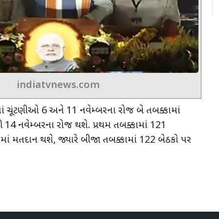
indiatvnews.com
ાં ચૂંટણીઓ
6
અને
11
નવેમ્બરના રોજ બે તબક્કામાં
ી
14
નવેમ્બરના રોજ થશે. પ્રથમ તબક્કામાં
121
માં મતદાન થશે
,
જ્યારે બીજા તબક્કામાં
122
બેઠકો પર