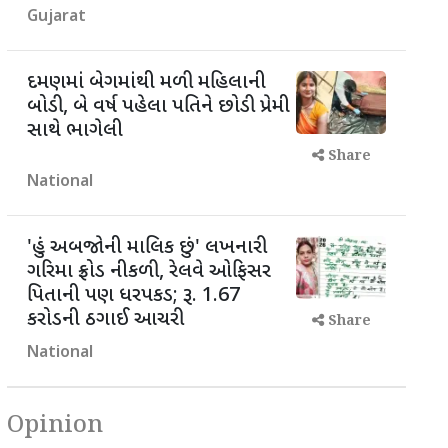
Gujarat
દમણમાં બેગમાંથી મળી મહિલાની
બોડી, બે વર્ષ પહેલા પતિને છોડી પ્રેમી
સાથે ભાગેલી
Share
National
'હું અબજોની માલિક છું' લખનારી
ગરિમા ફ્રોડ નીકળી, રેલવે ઓફિસર
પિતાની પણ ધરપકડ; રૂ. 1.67
કરોડની ઠગાઈ આચરી
Share
National
Opinion