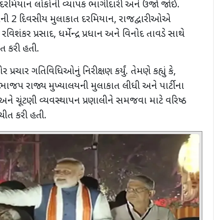
ાર દરમિયાન લોકોની વ્યાપક ભાગીદારી અને ઉર્જા જોઈ.
મની 2 દિવસીય મુલાકાત દરમિયાન
,
રાજદ્વારીઓએ
રવિશંકર પ્રસાદ
,
ધર્મેન્દ્ર પ્રધાન અને વિનોદ તાવડે સાથે
ત કરી હતી.
પ્રચાર ગતિવિધિઓનું નિરીક્ષણ કર્યું. તેમણે કહ્યું કે
,
ભાજપ રાજ્ય મુખ્યાલયની મુલાકાત લીધી અને પાર્ટીના
ને ચૂંટણી વ્યવસ્થાપન પ્રણાલીને સમજવા માટે વરિષ્ઠ
ચીત કરી હતી.