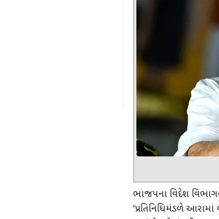
ભાજપના વિદેશ વિભાગના 
‘
પ્રતિનિધિમંડળે આરામાં 