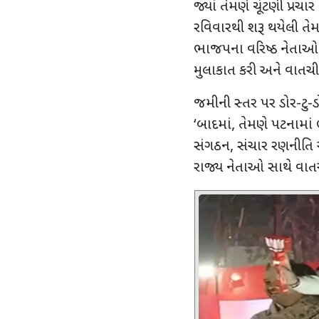
જ્યાં તેમણે ચૂંટણી પ્રચ
રવિવારથી શરૂ થયેલી તે
ભાજપના વરિષ્ઠ નેતાઓ 
મુલાકાત કરી અને વાતચી
જમીની સ્તર પર ડોર-ટુ-ડોર 
‘
બાદમાં
,
તેમણે પટનામાં 
સંગઠન
,
સંચાર રણનીતિ અ
રાજ્ય નેતાઓ સાથે વાત