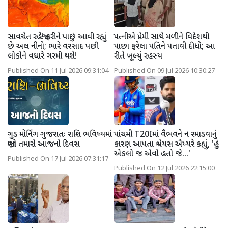
સાવચેત રહેજો! ફરીને પાછું આવી રહ્યું
પત્નીએ પ્રેમી સાથે મળીને વિદેશથી
છે અલ નીનો; ભારે વરસાદ પછી
પાછા ફરેલા પતિને પતાવી દીધો; આ
લોકોને વધારે ગરમી થશે!
રીતે ખૂલ્યું રહસ્ય
Published On 11 Jul 2026 09:31:04
Published On 09 Jul 2026 10:30:27
ગુડ મોર્નિંગ ગુજરાતઃ રાશિ ભવિષ્યમાં
પાંચમી T20Iમાં વૈભવને ન રમાડવાનું
જાણો તમારો આજનો દિવસ
કારણ આપતા શ્રેયસ ઐય્યરે કહ્યું, 'હું
એકલો જ એવો હતો જે...'
Published On 17 Jul 2026 07:31:17
Published On 12 Jul 2026 22:15:00