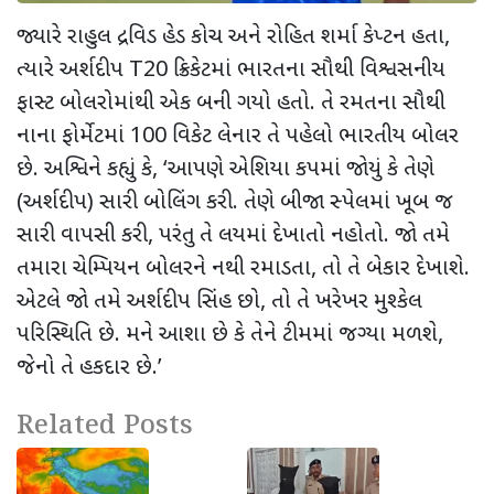
જ્યારે રાહુલ દ્રવિડ હેડ કોચ અને રોહિત શર્મા કેપ્ટન હતા
,
ત્યારે અર્શદીપ
T20
ક્રિકેટમાં ભારતના સૌથી વિશ્વસનીય
ફાસ્ટ બોલરોમાંથી એક બની ગયો હતો. તે રમતના સૌથી
નાના ફોર્મેટમાં
100
વિકેટ લેનાર તે પહેલો ભારતીય બોલર
છે. અશ્વિને કહ્યું કે
, ‘
આપણે એશિયા કપમાં જોયું કે તેણે
(અર્શદીપ) સારી બોલિંગ કરી. તેણે બીજા સ્પેલમાં ખૂબ જ
સારી વાપસી કરી
,
પરંતુ તે લયમાં દેખાતો નહોતો. જો તમે
તમારા ચેમ્પિયન બોલરને નથી રમાડતા
,
તો તે બેકાર દેખાશે.
એટલે
જો તમે અર્શદીપ સિંહ છો
,
તો તે ખરેખર મુશ્કેલ
પરિસ્થિતિ છે. મને આશા છે કે તેને ટીમમાં જગ્યા મળશે
,
જેનો તે હકદાર છે.
’
Related Posts