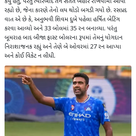
કર્યું હતું
,
પરંતુ ત્યારબાદ
તેને સતત બહાર રાખવામાં આવી
રહ્યો છે
,
જેના કારણે તેનો લય થોડો બગડી ગયો છે. રસપ્રદ
વાત એ છે કે
,
અનુભવી શિવમ દુબે પહેલા હર્ષિત બેટિંગ
કરવા આવ્યો અને
33
બોલમાં
35
રન બનાવ્યા. પરંતુ
બૂમરાહ બાદ બીજા ફાસ્ટ બોલરના રૂપમાં તેમનું યોગદાન
નિરાશાજનક રહ્યું અને
તેણે બે ઓવરમાં
27
રન આપ્યા
અને કોઈ વિકેટ ન લીધી.