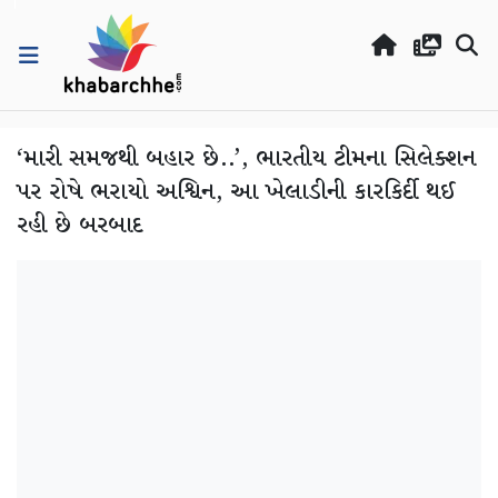
‘મારી સમજથી બહાર છે..’, ભારતીય ટીમના સિલેક્શન
પર રોષે ભરાયો અશ્વિન, આ ખેલાડીની કારકિર્દી થઈ
રહી છે બરબાદ