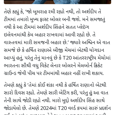
તેણે કહ્યું કે
, ‘
જો બૂમરાહ રમી રહ્યો નથી
,
તો અર્શદીપ તે
ટીમમાં તમારો મુખ્ય ફાસ્ટ બોલર બની જશે. મને સમજાતું
નથી કે આ ટીમમાં અર્શદીપ સિંહને સતત પ્લેઇંગ
ઇલેવનમાંથી કેમ બહાર રાખવામાં આવી રહ્યો છે. તે
વાસ્તવમાં મારી સમજની બહાર છે.
’
જ્યારે અશ્વિન એ વાત
સમજે છે કે હર્ષિત રાણાએ બીજી મેચમાં બેટથી યોગદાન
આપ્યું હતું
,
પરંતુ તેનું માનવું છે કે
T20
આંતરરાષ્ટ્રીય મેચોમાં
ભારતના સૌથી વધુ વિકેટ લેનાર બોલરને મેલબોર્ન ક્રિકેટ
ગ્રાઉન્ડ જેવી પીચ પર ટીમમાંથી બહાર નહીં રાખી શકાય.
તેમણે કહ્યું કે
‘
તેમાં કોઈ શંકા નથી કે હર્ષિત રાણાનો બેટથી
સારો દિવસ રહ્યો. તેમણે સારી બેટિંગ કરી
,
પરંતુ હું આ વાત
તેની સાથે જોડી રહ્યો નથી. મારો મુદ્દો અર્શદીપ સિંહ સાથે
જોડાયેલો છે. તેમણે
2024
માં
T20
વર્લ્ડ કપમાં સારું પ્રદર્શન