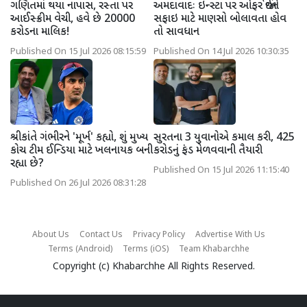
ગણિતમાં થયા નાપાસ, રસ્તા પર
અમદાવાદઃ ઇન્સ્ટા પર ઓફર જોઈને
આઈસ્ક્રીમ વેચી, હવે છે 20000
સફાઇ માટે માણસો બોલાવતા હોવ
કરોડના માલિક!
તો સાવધાન
Published On 15 Jul 2026 08:15:59
Published On 14 Jul 2026 10:30:35
શ્રીકાંતે ગંભીરને 'મૂર્ખ' કહ્યો, શું મુખ્ય
સુરતના 3 યુવાનોએ કમાલ કરી, 425
કોચ ટીમ ઈન્ડિયા માટે ખલનાયક બની
કરોડનું ફંડ મેળવવાની તૈયારી
રહ્યા છે?
Published On 15 Jul 2026 11:15:40
Published On 26 Jul 2026 08:31:28
About Us
Contact Us
Privacy Policy
Advertise With Us
Terms (Android)
Terms (iOS)
Team Khabarchhe
Copyright (c)
Khabarchhe
All Rights Reserved.