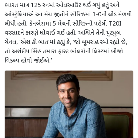
ભારત માત્ર
125
રનમાં ઓલઆઉટ થઈ ગયું હતું
અને
ઓસ્ટ્રેલિયાએ આ મેચ જીતીને સીરિઝમાં
1-0
ની લીડ મેળવી
લીધી હતી. કેનબેરામાં 5 મેચની સીરિઝની પહેલી
T20I
વરસાદને કારણે ધોવાઈ ગઈ હતી. અશ્વિને તેની યુટ્યુબ
ચેનલ
, ‘
એશ કી બાત
’
માં કહ્યું કે
, ‘
જો બૂમરાહ રમી રહ્યો છે
,
તો અર્શદીપ સિંહ તમારા ફાસ્ટ બોલરોની લિસ્ટમાં બીજો
વિકલ્પ હોવો જોઈએ.
’