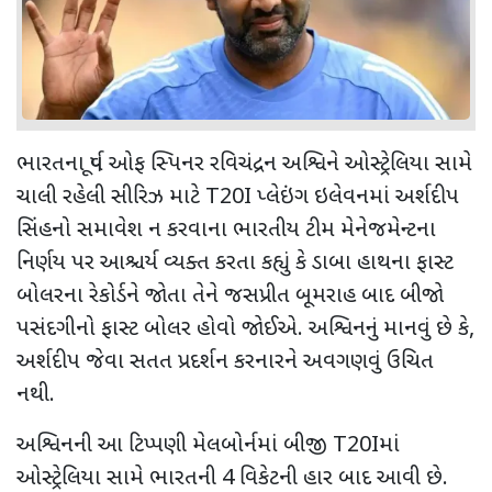
ભારતના પૂર્વ ઓફ સ્પિનર ​​રવિચંદ્રન અશ્વિને ઓસ્ટ્રેલિયા સામે
ચાલી રહેલી સીરિઝ માટે
T20I
પ્લેઇંગ ઇલેવનમાં અર્શદીપ
સિંહનો સમાવેશ ન કરવાના ભારતીય ટીમ મેનેજમેન્ટના
નિર્ણય પર આશ્ચર્ય વ્યક્ત કરતા કહ્યું કે ડાબા હાથના ફાસ્ટ
બોલરના રેકોર્ડને જોતા
તેને જસપ્રીત બૂમરાહ બાદ બીજો
પસંદગીનો ફાસ્ટ બોલર હોવો જોઈએ. અશ્વિનનું માનવું છે કે
,
અર્શદીપ જેવા સતત પ્રદર્શન કરનારને અવગણવું ઉચિત
નથી.
અશ્વિનની આ ટિપ્પણી મેલબોર્નમાં બીજી
T20I
માં
ઓસ્ટ્રેલિયા સામે ભારતની 4 વિકેટની હાર બાદ આવી છે.